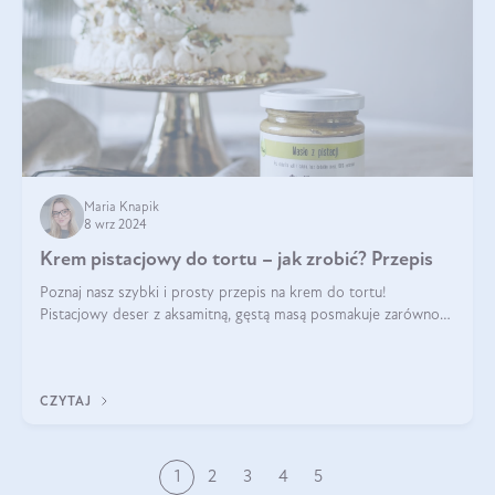
Maria Knapik
8 wrz 2024
Krem pistacjowy do tortu – jak zrobić? Przepis
Poznaj nasz szybki i prosty przepis na krem do tortu!
Pistacjowy deser z aksamitną, gęstą masą posmakuje zarówno
domownikom, jak i gościom. Dzięki niemu każdy kawałek ciasta
będzie prawdziwą ucztą dla
CZYTAJ
1
2
3
4
5