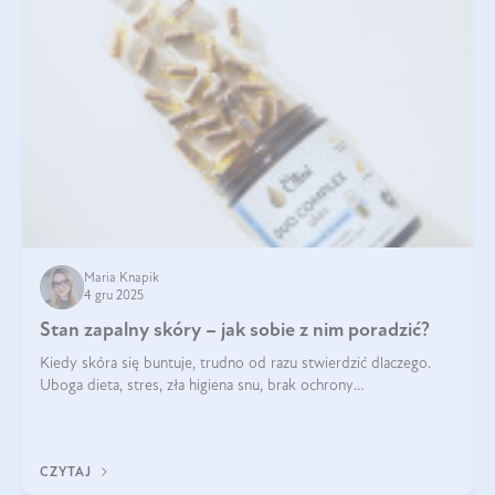
Maria Knapik
4 gru 2025
Stan zapalny skóry – jak sobie z nim poradzić?
Kiedy skóra się buntuje, trudno od razu stwierdzić dlaczego.
Uboga dieta, stres, zła higiena snu, brak ochrony
przeciwsłonecznej – powodów nasilenia stanów zapalnych może
być wiele. Jak poradzić sobie z ich przyczynami i skutkami?
CZYTAJ