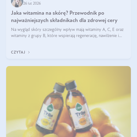
26 lut 2026
Jaka witamina na skórę? Przewodnik po
najważniejszych składnikach dla zdrowej cery
Na wygląd skóry szczególny wpływ mają witaminy A, C, E oraz
witaminy z grupy B, które wspierają regenerację, nawilżenie i
ochronę przed stresem oksydacyjnym. Odpowiednia podaż
tych witamin wspiera elastyczność skóry i jej naturalny blask.
CZYTAJ