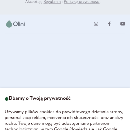
Akceptuję
Regulamin
i
Politykę prywatności
.
ul. Strzegomska 49
693 222 687
58-160 Świebodzice
Dbamy o Twoją prywatność
sklep@olini.pl
Polska
NIP 8860027066
Używamy plików cookies do prawidłowego działania strony,
REGON 890213034
personalizacji reklam, mierzenia ich skuteczności oraz analizy
ruchu. Twoje dane mogą być udostępniane partnerom
INFORMACJE
technologicznym, w tym Google (
dowiedz się, jak Google