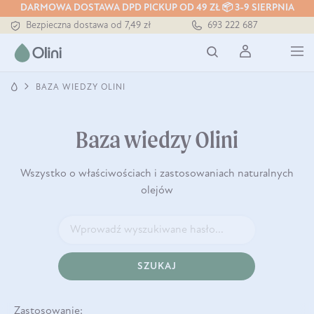
DARMOWA DOSTAWA DPD PICKUP OD 49 ZŁ 📦 3-9 SIERPNIA
Bezpieczna dostawa od 7,49 zł
693 222 687
Darmowa dostawa od 199 zł
Tłoczony zawsze na zimno
BAZA WIEDZY OLINI
Baza wiedzy Olini
Wszystko o właściwościach i zastosowaniach naturalnych
olejów
SZUKAJ
Zastosowanie: