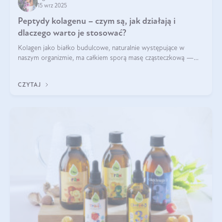
15 wrz 2025
Peptydy kolagenu – czym są, jak działają i
dlaczego warto je stosować?
Kolagen jako białko budulcowe, naturalnie występujące w
naszym organizmie, ma całkiem sporą masę cząsteczkową —
nawet do 300 kDa. Jeśli chcielibyśmy suplementować go w tej
formie, byłby trudno strawialny. Aby był lepiej przyswajalny i
CZYTAJ
bardziej biodostępny