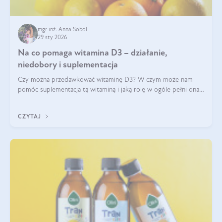
mgr inż. Anna Sobol
29 sty 2026
Na co pomaga witamina D3 – działanie,
niedobory i suplementacja
Czy można przedawkować witaminę D3? W czym może nam
pomóc suplementacja tą witaminą i jaką rolę w ogóle pełni ona
w naszym ciele? Powszechnie wiadomo, że jej przyjmowanie
zalecane jest jesienią i zimą, ale czy wiesz, dlaczego warto to
CZYTAJ
robić?