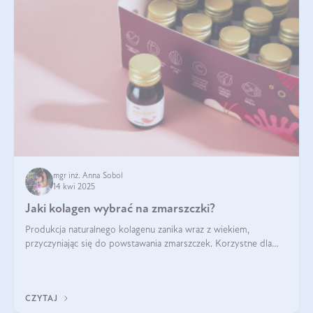
mgr inż. Anna Sobol
14 kwi 2025
Jaki kolagen wybrać na zmarszczki?
Produkcja naturalnego kolagenu zanika wraz z wiekiem,
przyczyniając się do powstawania zmarszczek. Korzystne dla
skóry efekty stosowania kolagenu w formie preparatów
doustnych potwierdzone zostały przez badania naukowe.
CZYTAJ