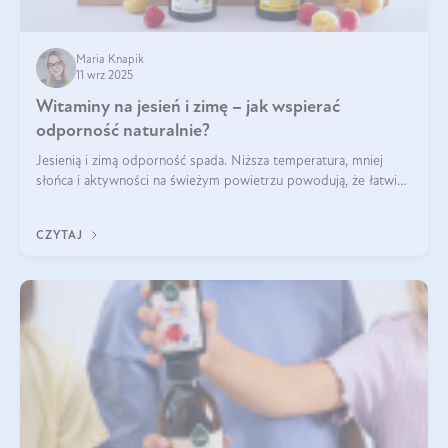
Maria Knapik
11 wrz 2025
Witaminy na jesień i zimę – jak wspierać
odporność naturalnie?
Jesienią i zimą odporność spada. Niższa temperatura, mniej
słońca i aktywności na świeżym powietrzu powodują, że łatwiej
się przeziębiamy. Dlatego szczególnie w tym okresie
powinniśmy wspierać układ immunologiczny. Co warto
CZYTAJ
suplementować jesienią i zimą?