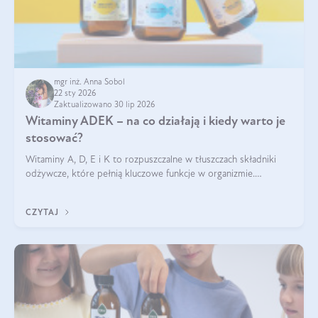
mgr inż. Anna Sobol
22 sty 2026
Zaktualizowano 30 lip 2026
Witaminy ADEK – na co działają i kiedy warto je
stosować?
Witaminy A, D, E i K to rozpuszczalne w tłuszczach składniki
odżywcze, które pełnią kluczowe funkcje w organizmie.
Wspierają zdrowie skóry i wzroku, odporność, prawidłową
krzepliwość krwi oraz mineralizację kości.
CZYTAJ