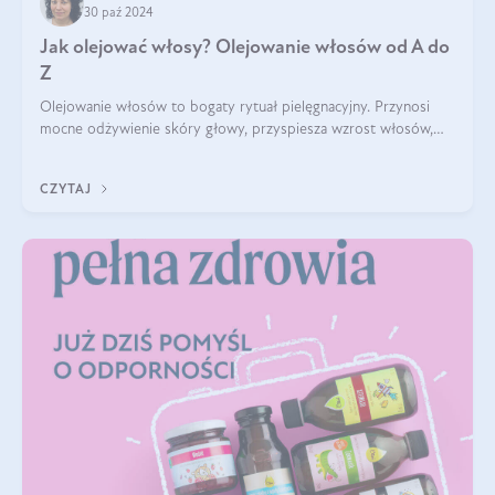
30 paź 2024
Jak olejować włosy? Olejowanie włosów od A do
Z
Olejowanie włosów to bogaty rytuał pielęgnacyjny. Przynosi
mocne odżywienie skóry głowy, przyspiesza wzrost włosów,
wspiera przy walce z łupieżem i ŁZS, zamyka nawilżenie we
wnętrzu włosa. Brzmi ekskl
CZYTAJ