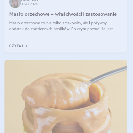
3 paź 2024
Masło orzechowe – właściwości i zastosowanie
Masło orzechowe to nie tylko smakowity, ale i pożywny
dodatek do codziennych posiłków. Po czym poznać, że jest
wysokiej jakości? Do jakich przepisów najlepiej je wykorzystać?
Czym różni się od pasty
CZYTAJ