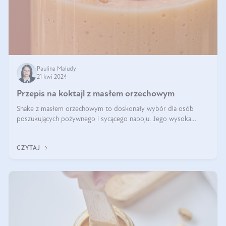
Paulina Maludy
21 kwi 2024
Przepis na koktajl z masłem orzechowym
Shake z masłem orzechowym to doskonały wybór dla osób
poszukujących pożywnego i sycącego napoju. Jego wysoka
zawartość białka sprawia, że jest idealnym uzupełnieniem diety,
szczególnie dla osób aktywn
CZYTAJ