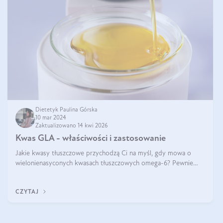
Dietetyk Paulina Górska
10 mar 2024
Zaktualizowano 14 kwi 2026
Kwas GLA - właściwości i zastosowanie
Jakie kwasy tłuszczowe przychodzą Ci na myśl, gdy mowa o
wielonienasyconych kwasach tłuszczowych omega-6? Pewnie
kwas linolowy, ponieważ mówi się o nim dość często. Jednak
tym razem będzie mowa o in
CZYTAJ