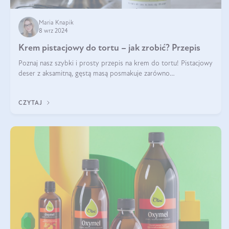
Maria Knapik
8 wrz 2024
Krem pistacjowy do tortu – jak zrobić? Przepis
Poznaj nasz szybki i prosty przepis na krem do tortu! Pistacjowy
deser z aksamitną, gęstą masą posmakuje zarówno
domownikom, jak i gościom. Dzięki niemu każdy kawałek ciasta
będzie prawdziwą ucztą dla
CZYTAJ