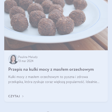
Paulina Maludy
13 mar 2024
Przepis na kulki mocy z masłem orzechowym
Kulki mocy z masłem orzechowym to pyszna i zdrowa
przekąska, która zyskuje coraz większą popularność. Idealnie
sprawdza się jako energetyczny dodatek do diety czy zdrowe
słodycze. Czym są te pyszne ku
CZYTAJ