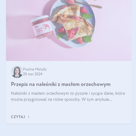
Paulina Maludy
20 mar 2024
Przepis na naleśniki z masłem orzechowym
Naleśniki z masłem orzechowym to pyszne i sycące danie, które
można przygotować na różne sposoby. W tym artykule
przedstawimy przepisy na naleśniki z masłem orzechowym
zaproponujemy różne warianty i d
CZYTAJ