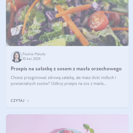
Paulina Maludy
10 kwi 2024
Przepis na sałatkę z sosem z masła orzechowego
Chcesz przygotować zdrową sałatkę, ale masz dość mdłych i
powtarzalnych sosów? Odkryj przepis na sos z masła
orzechowego i sosu sojowego, idealny zdrowy sos orzechowy
do sałatki, którą przygotowała dl
CZYTAJ