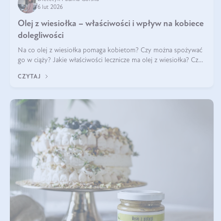
6 lut 2026
Olej z wiesiołka – właściwości i wpływ na kobiece
dolegliwości
Na co olej z wiesiołka pomaga kobietom? Czy można spożywać
go w ciąży? Jakie właściwości lecznicze ma olej z wiesiołka? Czy
jego skuteczność potwierdzają badania? Ile trzeba czekać na
CZYTAJ
efekty? Jaka jes