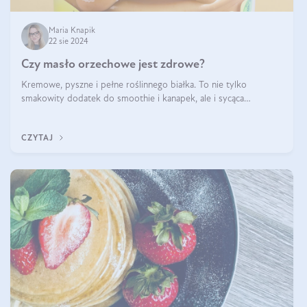
Maria Knapik
22 sie 2024
Czy masło orzechowe jest zdrowe?
Kremowe, pyszne i pełne roślinnego białka. To nie tylko
smakowity dodatek do smoothie i kanapek, ale i sycąca
przekąska dla całej rodziny. Czy warto jeść masło orzechowe?
Jakie są korzyści zdrowotne
CZYTAJ