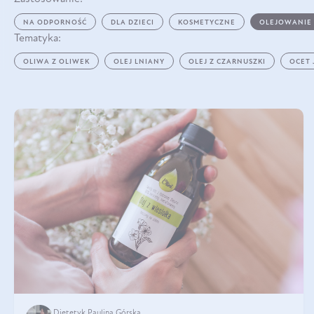
NA ODPORNOŚĆ
DLA DZIECI
KOSMETYCZNE
OLEJOWANIE
Tematyka:
OLIWA Z OLIWEK
OLEJ LNIANY
OLEJ Z CZARNUSZKI
OCET
Dietetyk Paulina Górska