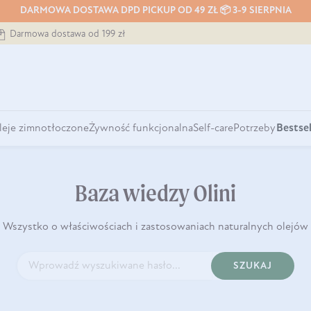
DARMOWA DOSTAWA DPD PICKUP OD 49 ZŁ 📦 3-9 SIERPNIA
Darmowa dostawa od 199 zł
leje zimnotłoczone
Żywność funkcjonalna
Self-care
Potrzeby
Bestsel
Baza wiedzy Olini
Wszystko o właściwościach i zastosowaniach naturalnych olejów
SZUKAJ