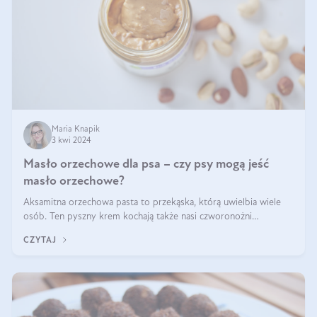
Maria Knapik
3 kwi 2024
Masło orzechowe dla psa – czy psy mogą jeść
masło orzechowe?
Aksamitna orzechowa pasta to przekąska, którą uwielbia wiele
osób. Ten pyszny krem kochają także nasi czworonożni
przyjaciele. W jaki sposób mogę psu podać masło orzechowe?
CZYTAJ
Czy jest ono bezpieczne d