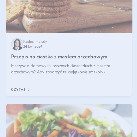
Paulina Maludy
24 kwi 2024
Przepis na ciastka z masłem orzechowym
Marzysz o domowych, pysznych ciasteczkach z masłem
orzechowym? Aby stworzyć te wyjątkowe smakołyki,
potrzebujesz kilku prostych składników takich jak masło
orzechowe, jajko, kawałki orzechów, mąka psz
CZYTAJ