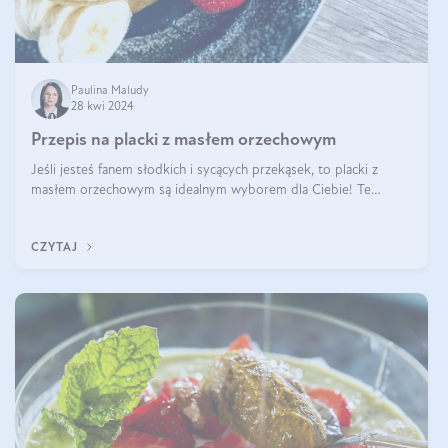
Paulina Maludy
28 kwi 2024
Przepis na placki z masłem orzechowym
Jeśli jesteś fanem słodkich i sycących przekąsek, to placki z
masłem orzechowym są idealnym wyborem dla Ciebie! Te
pyszne placuszki, idealne na śniadanie lub podwieczorek z
pewnością dostarczą Ci ener
CZYTAJ