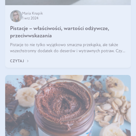
Maria Knapik
1 wrz 2024
Pistacje – właściwości, wartości odżywcze,
przeciwwskazania
Pistacje to nie tylko wyjątkowo smaczna przekąska, ale także
wszechstronny dodatek do deserów i wytrawnych potraw. Czy
pistacje są zdrowe? Jakie są ich właściwości? Gdzie rosną i czy
CZYTAJ
każdy może się ni