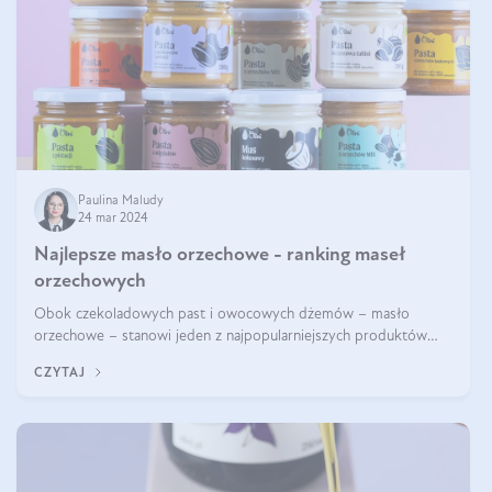
Paulina Maludy
24 mar 2024
Najlepsze masło orzechowe - ranking maseł
orzechowych
Obok czekoladowych past i owocowych dżemów – masło
orzechowe – stanowi jeden z najpopularniejszych produktów
żywieniowych i element wielu diet. Dobre masło orzechowe
CZYTAJ
naturalne to skarbnica protein ora