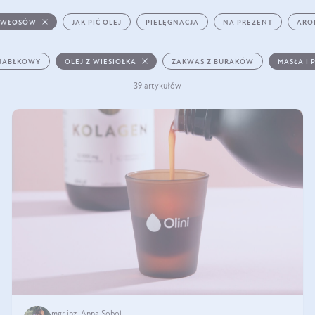
 WŁOSÓW
JAK PIĆ OLEJ
PIELĘGNACJA
NA PREZENT
ARO
 JABŁKOWY
OLEJ Z WIESIOŁKA
ZAKWAS Z BURAKÓW
MASŁA I 
39 artykułów
mgr inż. Anna Sobol