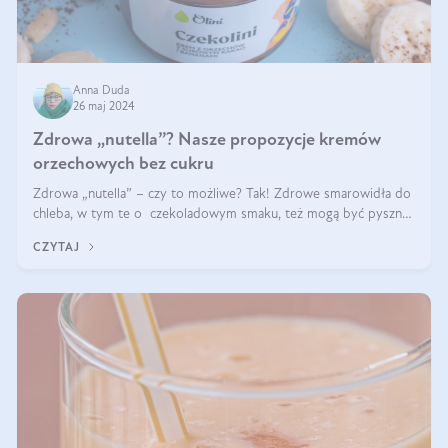
Anna Duda
26 maj 2024
Zdrowa „nutella”? Nasze propozycje kremów
orzechowych bez cukru
Zdrowa „nutella” – czy to możliwe? Tak! Zdrowe smarowidła do
chleba, w tym te o czekoladowym smaku, też mogą być pyszne.
Przeczytaj nasz artykuł i dowiedz się więcej!
CZYTAJ