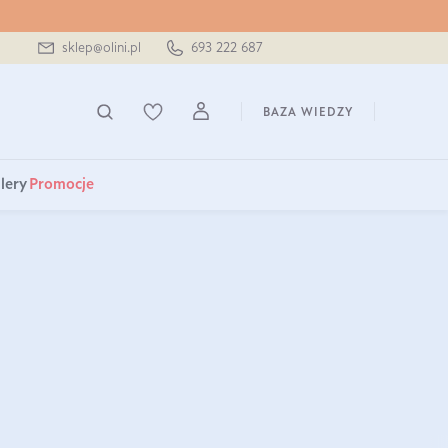
sklep@olini.pl
693 222 687
BAZA WIEDZY
lery
Promocje