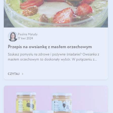
Paulina Maludy
17 kwi 2024
Przepis na owsiankę z masłem orzechowym
Szukasz pomysłu na zdrowe i pożywne śniadanie? Owsianka z
masłem orzechowym to doskonały wybór. W połączeniu z
dodatkami takimi jak banany, orzechy i syrop klonowy, stworzy
idealną kombinację smaków o
CZYTAJ