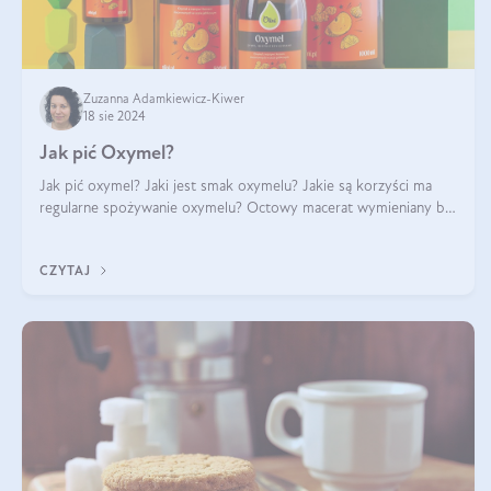
Zuzanna Adamkiewicz-Kiwer
18 sie 2024
Jak pić Oxymel?
Jak pić oxymel? Jaki jest smak oxymelu? Jakie są korzyści ma
regularne spożywanie oxymelu? Octowy macerat wymieniany był
jak lek już w renesansowych farmakopeach. Obecnie wraca do
łask. Nie mogło zabr
CZYTAJ