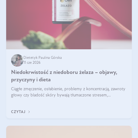
Dietetyk Paulina Górska
11 cze 2026
Niedokrwistość z niedoboru żelaza – objawy,
przyczyny i dieta
Ciągłe zmęczenie, osłabienie, problemy z koncentracją, zawroty
głowy czy bladość skóry bywają tłumaczone stresem,
przepracowaniem lub niedoborem snu. Tymczasem ich
przyczyną może być niedokrwistość z niedoboru żelaza.
CZYTAJ