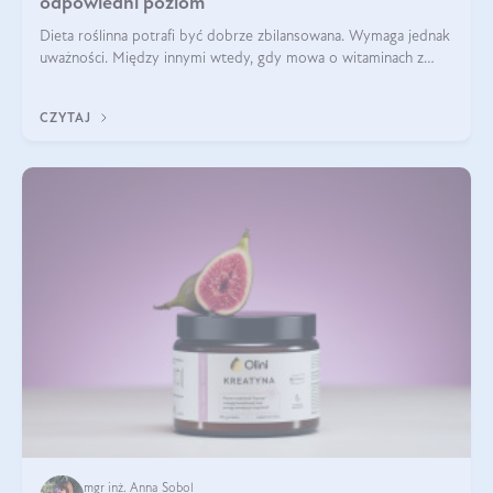
odpowiedni poziom
Dieta roślinna potrafi być dobrze zbilansowana. Wymaga jednak
uważności. Między innymi wtedy, gdy mowa o witaminach z
grupy B. Te składniki nie działają w pojedynkę. Tworzą system
naczyń połączonych.
CZYTAJ
mgr inż. Anna Sobol