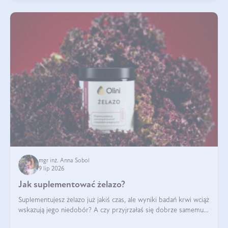
mgr inż. Anna Sobol
9 lip 2026
Jak suplementować żelazo?
Suplementujesz żelazo już jakiś czas, ale wyniki badań krwi wciąż
wskazują jego niedobór? A czy przyjrzałaś się dobrze samemu
sposobowi suplementacji tego mikroelementu? Dowiedz się, jak