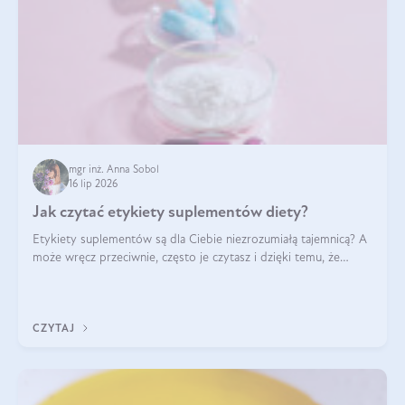
mgr inż. Anna Sobol
16 lip 2026
Jak czytać etykiety suplementów diety?
Etykiety suplementów są dla Ciebie niezrozumiałą tajemnicą? A
może wręcz przeciwnie, często je czytasz i dzięki temu, że
doskonale rozumiesz co jest na nich napisane, dokonujesz
najlepszych dla siebie decyzji zakupowych?
CZYTAJ