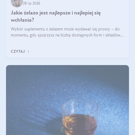
28 lip 2026
Jakie żelazo jest najlepsze i najlepiej się
wchłania?
Wybór suplementu z żelazem może wydawać się prosty – do
momentu, gdy spojrzysz na liczbę dostępnych form i składów.
Lepszy będzie bisglicynian, czy siarczan? Co wpływa na
wchłanianie żelaza i jakie dodatkowe składniki powinien
CZYTAJ
zawierać suplement?