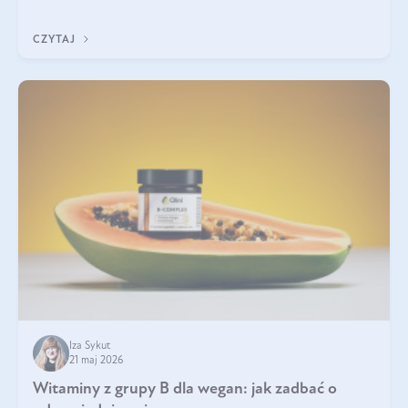
która sprawdza się najlepiej w praktyce. W tym artykule
przyglądamy się temu, jaka forma kreatyny jest najlepsza.
CZYTAJ
Iza Sykut
21 maj 2026
Witaminy z grupy B dla wegan: jak zadbać o