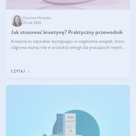
Karolina Horajska
23 cze 2026
Jak stosować kreatynę? Praktyczny przewodnik
Kreatyna to naturalnie występujący w organizmie związek, który
odgrywa ważną rolę w produkcji energii dla pracujących mięśni.
Choć przez lata kojarzono ją głównie ze sportami siłowymi, dziś
jest jednym z najlepiej przebadanych suplementów
stosowanych prze
CZYTAJ