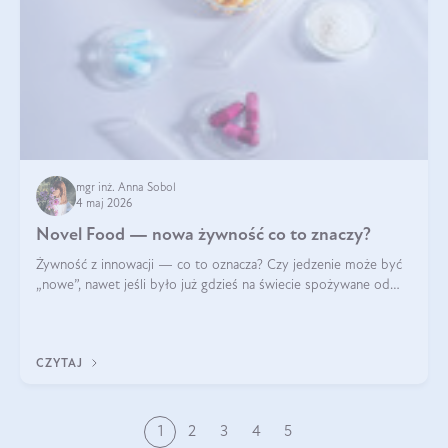
mgr inż. Anna Sobol
4 maj 2026
Novel Food — nowa żywność co to znaczy?
Żywność z innowacji — co to oznacza? Czy jedzenie może być
„nowe”, nawet jeśli było już gdzieś na świecie spożywane od
wieków? Czy w składnikach spożywczych mogą być obecne
jakieś nanomateriały? Dowiesz się tego z niniejszego artykułu:
poznasz definicję n
CZYTAJ
1
2
3
4
5