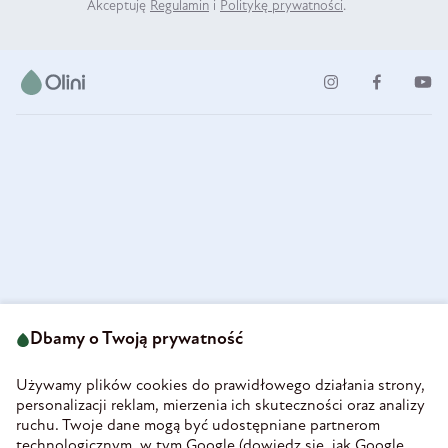
Akceptuję
Regulamin
i
Politykę prywatności
.
ul. Strzegomska 49
693 222 687
58-160 Świebodzice
Dbamy o Twoją prywatność
sklep@olini.pl
Polska
NIP 8860027066
Używamy plików cookies do prawidłowego działania strony,
REGON 890213034
personalizacji reklam, mierzenia ich skuteczności oraz analizy
ruchu. Twoje dane mogą być udostępniane partnerom
INFORMACJE
technologicznym, w tym Google (
dowiedz się, jak Google