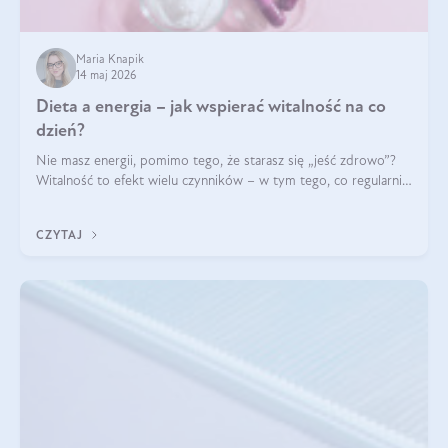
Maria Knapik
14 maj 2026
Dieta a energia – jak wspierać witalność na co
dzień?
Nie masz energii, pomimo tego, że starasz się „jeść zdrowo”?
Witalność to efekt wielu czynników – w tym tego, co regularnie
ląduje na talerzu. Zapotrzebowanie na składniki odżywcze różni
się w zależności od osoby
CZYTAJ