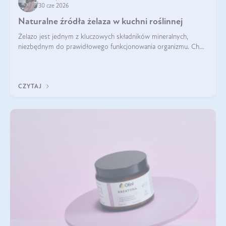
30 cze 2026
Naturalne źródła żelaza w kuchni roślinnej
Żelazo jest jednym z kluczowych składników mineralnych,
niezbędnym do prawidłowego funkcjonowania organizmu. Choć
często uważa się, że występuje głównie w produktach
odzwierzęcych, kuchnia roślinna oferuje wiele wartościowych
źródeł tego pierwiastka.
CZYTAJ