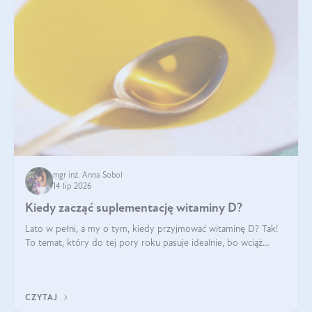
mgr inż. Anna Sobol
14 lip 2026
Kiedy zacząć suplementację witaminy D?
Lato w pełni, a my o tym, kiedy przyjmować witaminę D? Tak!
To temat, który do tej pory roku pasuje idealnie, bo wciąż
zdarza się, że suplementacja tej witaminy pozostawia
wątpliwości. Najczęstsze pytania dotyczą tego, ile trzeba być na
słońcu, aby witami
CZYTAJ