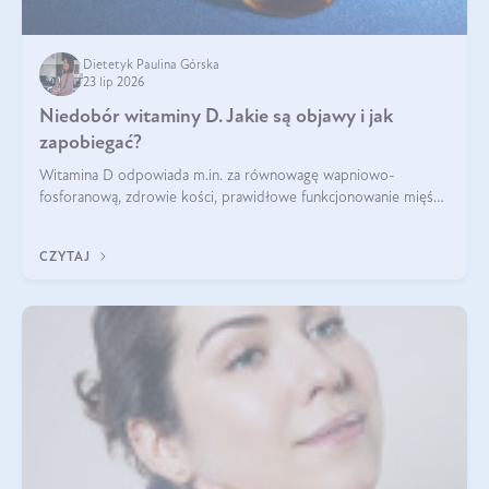
Dietetyk Paulina Górska
23 lip 2026
Niedobór witaminy D. Jakie są objawy i jak
zapobiegać?
Witamina D odpowiada m.in. za równowagę wapniowo-
fosforanową, zdrowie kości, prawidłowe funkcjonowanie mięśni
i wspieranie odporności. Mimo że organizm może ją wytwarzać
pod wpływem słońca, niedobór witaminy D pozostaje częstym
CZYTAJ
problemem.