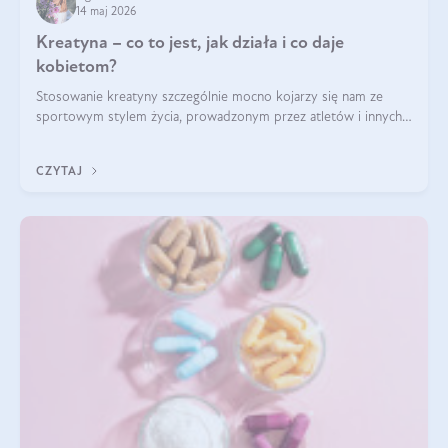
14 maj 2026
Kreatyna – co to jest, jak działa i co daje
kobietom?
Stosowanie kreatyny szczególnie mocno kojarzy się nam ze
sportowym stylem życia, prowadzonym przez atletów i innych
miłośników aktywności fizycznej. Nie bez powodu: faktycznie,
ten naturalny metabolit aminokwasów poprawia wydolność i
CZYTAJ
zwiększa masę