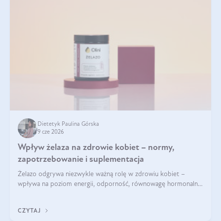
Dietetyk Paulina Górska
9 cze 2026
Wpływ żelaza na zdrowie kobiet – normy,
zapotrzebowanie i suplementacja
Żelazo odgrywa niezwykle ważną rolę w zdrowiu kobiet –
wpływa na poziom energii, odporność, równowagę hormonalną
i prawidłowy przebieg cyklu miesiączkowego oraz ciąży. Jego
niedobór może prowadzić m.in. do zmęczenia, bólów i
CZYTAJ
zawrotów głowy czy problemów z