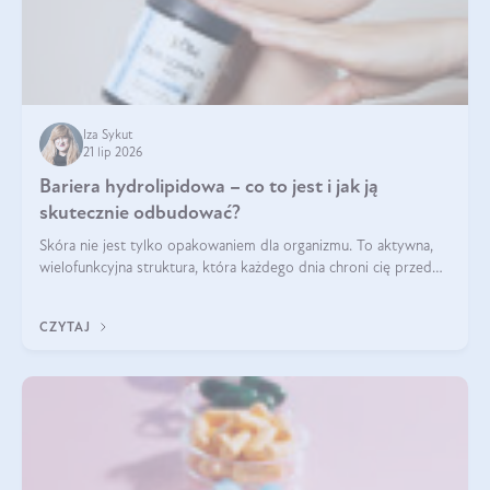
Iza Sykut
21 lip 2026
Bariera hydrolipidowa – co to jest i jak ją
skutecznie odbudować?
Skóra nie jest tylko opakowaniem dla organizmu. To aktywna,
wielofunkcyjna struktura, która każdego dnia chroni cię przed
utratą wody, wahaniami temperatury i czynnikami
środowiskowymi. Jednym z jej kluczowych elementów jest
CZYTAJ
bariera hydrolipidowa.