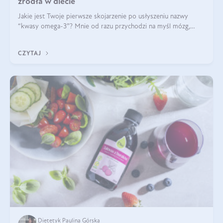
źródła w diecie
Jakie jest Twoje pierwsze skojarzenie po usłyszeniu nazwy
“kwasy omega-3”? Mnie od razu przychodzi na myśl mózg,
wsparcie układu nerwowego i zdrowie skóry. W tym artykule
skupimy się głównie na dwóch kwasach z tej rodziny: DHA oraz
CZYTAJ
EPA.
Dietetyk Paulina Górska