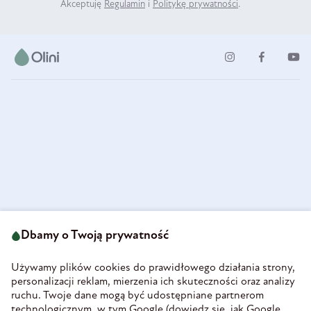
Akceptuję
Regulamin
i
Politykę prywatności
.
ul. Strzegomska 49
693 222 687
58-160 Świebodzice
Dbamy o Twoją prywatność
sklep@olini.pl
Polska
NIP 8860027066
Używamy plików cookies do prawidłowego działania strony,
REGON 890213034
personalizacji reklam, mierzenia ich skuteczności oraz analizy
ruchu. Twoje dane mogą być udostępniane partnerom
INFORMACJE
technologicznym, w tym Google (
dowiedz się, jak Google