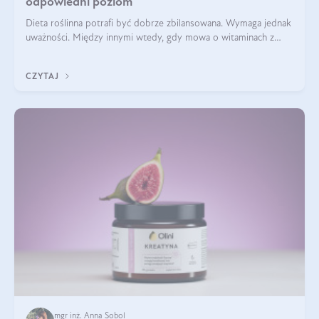
odpowiedni poziom
Dieta roślinna potrafi być dobrze zbilansowana. Wymaga jednak
uważności. Między innymi wtedy, gdy mowa o witaminach z
grupy B. Te składniki nie działają w pojedynkę. Tworzą system
naczyń połączonych.
CZYTAJ
mgr inż. Anna Sobol