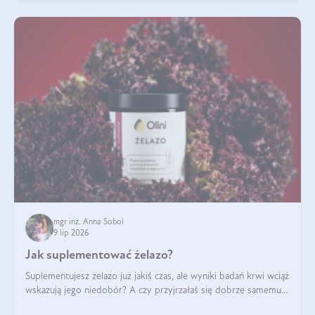
mgr inż. Anna Sobol
9 lip 2026
Jak suplementować żelazo?
Suplementujesz żelazo już jakiś czas, ale wyniki badań krwi wciąż
wskazują jego niedobór? A czy przyjrzałaś się dobrze samemu
sposobowi suplementacji tego mikroelementu? Dowiedz się, jak