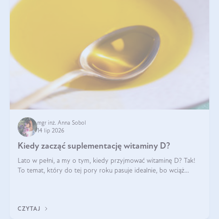
mgr inż. Anna Sobol
14 lip 2026
Kiedy zacząć suplementację witaminy D?
Lato w pełni, a my o tym, kiedy przyjmować witaminę D? Tak!
To temat, który do tej pory roku pasuje idealnie, bo wciąż
zdarza się, że suplementacja tej witaminy pozostawia
wątpliwości. Najczęstsze pytania dotyczą tego, ile trzeba być na
słońcu, aby witami
CZYTAJ