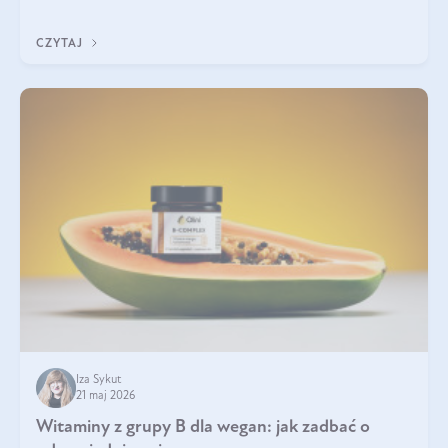
która sprawdza się najlepiej w praktyce. W tym artykule
przyglądamy się temu, jaka forma kreatyny jest najlepsza.
CZYTAJ
Iza Sykut
21 maj 2026
Witaminy z grupy B dla wegan: jak zadbać o