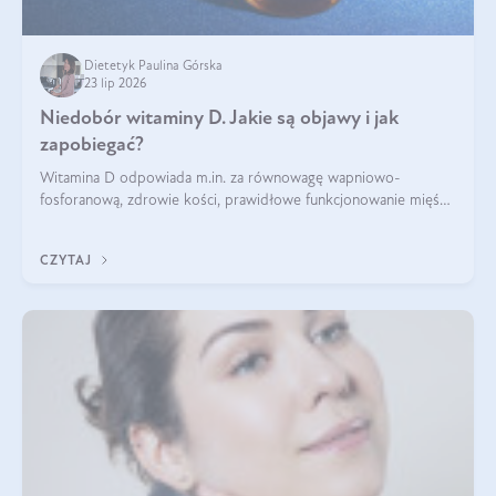
Dietetyk Paulina Górska
23 lip 2026
Niedobór witaminy D. Jakie są objawy i jak
zapobiegać?
Witamina D odpowiada m.in. za równowagę wapniowo-
fosforanową, zdrowie kości, prawidłowe funkcjonowanie mięśni
i wspieranie odporności. Mimo że organizm może ją wytwarzać
pod wpływem słońca, niedobór witaminy D pozostaje częstym
CZYTAJ
problemem.