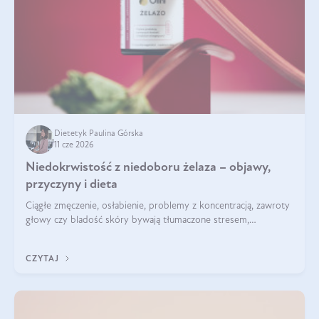
Dietetyk Paulina Górska
11 cze 2026
Niedokrwistość z niedoboru żelaza – objawy,
przyczyny i dieta
Ciągłe zmęczenie, osłabienie, problemy z koncentracją, zawroty
głowy czy bladość skóry bywają tłumaczone stresem,
przepracowaniem lub niedoborem snu. Tymczasem ich
przyczyną może być niedokrwistość z niedoboru żelaza.
CZYTAJ