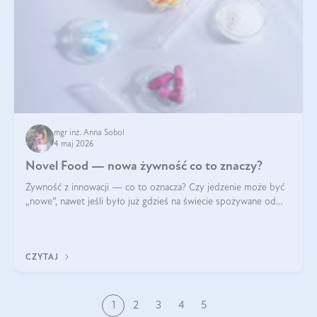
mgr inż. Anna Sobol
4 maj 2026
Novel Food — nowa żywność co to znaczy?
Żywność z innowacji — co to oznacza? Czy jedzenie może być
„nowe”, nawet jeśli było już gdzieś na świecie spożywane od
wieków? Czy w składnikach spożywczych mogą być obecne
jakieś nanomateriały? Dowiesz się tego z niniejszego artykułu:
poznasz definicję n
CZYTAJ
1
2
3
4
5