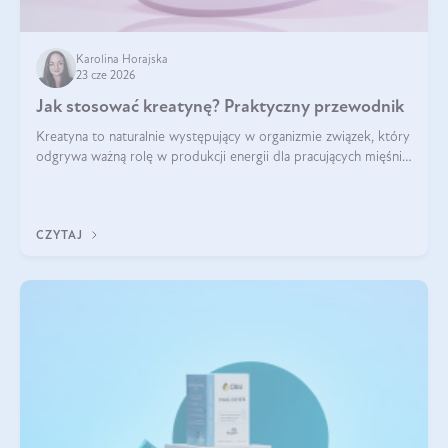
Karolina Horajska
23 cze 2026
Jak stosować kreatynę? Praktyczny przewodnik
Kreatyna to naturalnie występujący w organizmie związek, który
odgrywa ważną rolę w produkcji energii dla pracujących mięśni.
Choć przez lata kojarzono ją głównie ze sportami siłowymi, dziś
jest jednym z najlepiej przebadanych suplementów
stosowanych prze
CZYTAJ