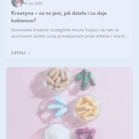
14 maj 2026
Kreatyna – co to jest, jak działa i co daje
kobietom?
Stosowanie kreatyny szczególnie mocno kojarzy się nam ze
sportowym stylem życia, prowadzonym przez atletów i innych
miłośników aktywności fizycznej. Nie bez powodu: faktycznie,
ten naturalny metabolit aminokwasów poprawia wydolność i
CZYTAJ
zwiększa masę