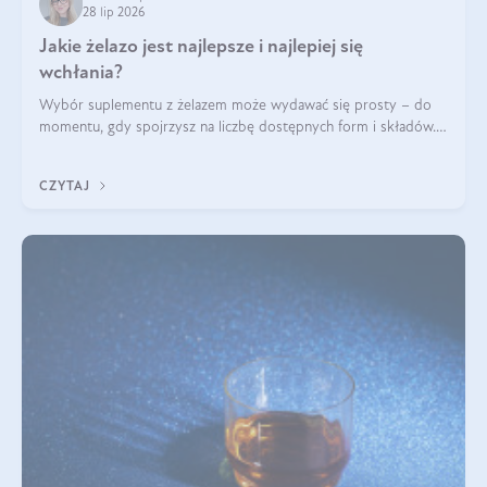
28 lip 2026
Jakie żelazo jest najlepsze i najlepiej się
wchłania?
Wybór suplementu z żelazem może wydawać się prosty – do
momentu, gdy spojrzysz na liczbę dostępnych form i składów.
Lepszy będzie bisglicynian, czy siarczan? Co wpływa na
wchłanianie żelaza i jakie dodatkowe składniki powinien
CZYTAJ
zawierać suplement?