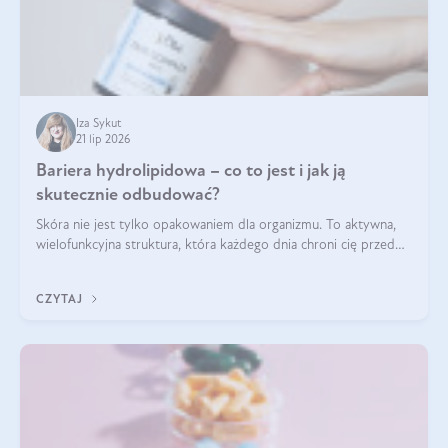
Iza Sykut
21 lip 2026
Bariera hydrolipidowa – co to jest i jak ją
skutecznie odbudować?
Skóra nie jest tylko opakowaniem dla organizmu. To aktywna,
wielofunkcyjna struktura, która każdego dnia chroni cię przed
utratą wody, wahaniami temperatury i czynnikami
środowiskowymi. Jednym z jej kluczowych elementów jest
CZYTAJ
bariera hydrolipidowa.