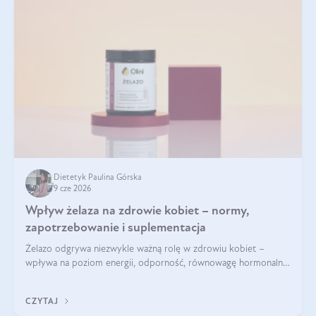
Dietetyk Paulina Górska
9 cze 2026
Wpływ żelaza na zdrowie kobiet – normy,
zapotrzebowanie i suplementacja
Żelazo odgrywa niezwykle ważną rolę w zdrowiu kobiet –
wpływa na poziom energii, odporność, równowagę hormonalną
i prawidłowy przebieg cyklu miesiączkowego oraz ciąży. Jego
niedobór może prowadzić m.in. do zmęczenia, bólów i
CZYTAJ
zawrotów głowy czy problemów z