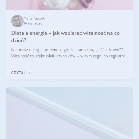
Maria Knapik
14 maj 2026
Dieta a energia – jak wspierać witalność na co
dzień?
Nie masz energii, pomimo tego, że starasz się „jeść zdrowo”?
Witalność to efekt wielu czynników – w tym tego, co regularnie
ląduje na talerzu. Zapotrzebowanie na składniki odżywcze różni
się w zależności od osoby
CZYTAJ