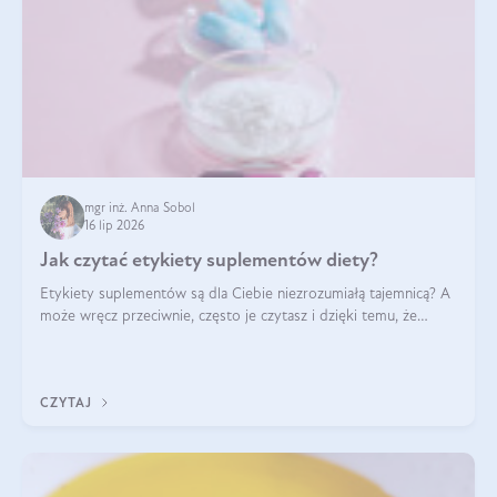
mgr inż. Anna Sobol
16 lip 2026
Jak czytać etykiety suplementów diety?
Etykiety suplementów są dla Ciebie niezrozumiałą tajemnicą? A
może wręcz przeciwnie, często je czytasz i dzięki temu, że
doskonale rozumiesz co jest na nich napisane, dokonujesz
najlepszych dla siebie decyzji zakupowych?
CZYTAJ