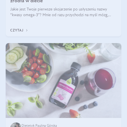
źródła w diecie
Jakie jest Twoje pierwsze skojarzenie po usłyszeniu nazwy
“kwasy omega-3”? Mnie od razu przychodzi na myśl mózg,
wsparcie układu nerwowego i zdrowie skóry. W tym artykule
skupimy się głównie na dwóch kwasach z tej rodziny: DHA oraz
CZYTAJ
EPA.
Dietetyk Paulina Górska