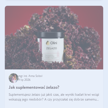
mgr inż. Anna Sobol
9 lip 2026
Jak suplementować żelazo?
Suplementujesz żelazo już jakiś czas, ale wyniki badań krwi wciąż
wskazują jego niedobór? A czy przyjrzałaś się dobrze samemu
sposobowi suplementacji tego mikroelementu? Dowiedz się, jak