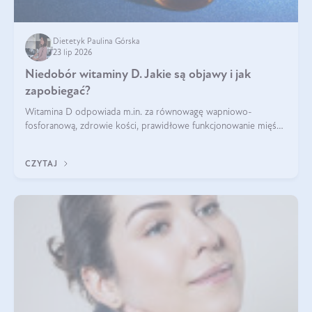
Dietetyk Paulina Górska
23 lip 2026
Niedobór witaminy D. Jakie są objawy i jak
zapobiegać?
Witamina D odpowiada m.in. za równowagę wapniowo-
fosforanową, zdrowie kości, prawidłowe funkcjonowanie mięśni
i wspieranie odporności. Mimo że organizm może ją wytwarzać
pod wpływem słońca, niedobór witaminy D pozostaje częstym
CZYTAJ
problemem.