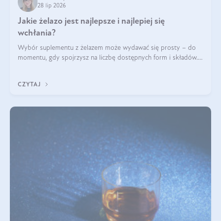
28 lip 2026
Jakie żelazo jest najlepsze i najlepiej się
wchłania?
Wybór suplementu z żelazem może wydawać się prosty – do
momentu, gdy spojrzysz na liczbę dostępnych form i składów.
Lepszy będzie bisglicynian, czy siarczan? Co wpływa na
wchłanianie żelaza i jakie dodatkowe składniki powinien
CZYTAJ
zawierać suplement?