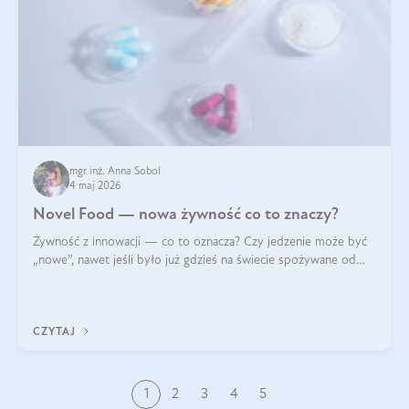
mgr inż. Anna Sobol
4 maj 2026
Novel Food — nowa żywność co to znaczy?
Żywność z innowacji — co to oznacza? Czy jedzenie może być
„nowe”, nawet jeśli było już gdzieś na świecie spożywane od
wieków? Czy w składnikach spożywczych mogą być obecne
jakieś nanomateriały? Dowiesz się tego z niniejszego artykułu:
poznasz definicję n
CZYTAJ
1
2
3
4
5