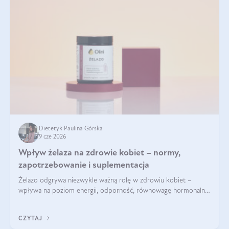
Dietetyk Paulina Górska
9 cze 2026
Wpływ żelaza na zdrowie kobiet – normy,
zapotrzebowanie i suplementacja
Żelazo odgrywa niezwykle ważną rolę w zdrowiu kobiet –
wpływa na poziom energii, odporność, równowagę hormonalną
i prawidłowy przebieg cyklu miesiączkowego oraz ciąży. Jego
niedobór może prowadzić m.in. do zmęczenia, bólów i
CZYTAJ
zawrotów głowy czy problemów z