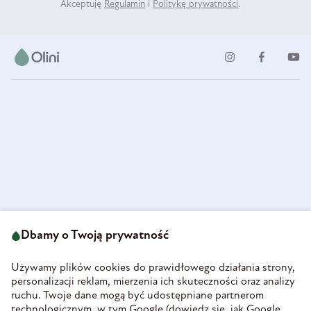
Akceptuję
Regulamin
i
Politykę prywatności
.
ul. Strzegomska 49
693 222 687
58-160 Świebodzice
Dbamy o Twoją prywatność
sklep@olini.pl
Polska
NIP 8860027066
Używamy plików cookies do prawidłowego działania strony,
REGON 890213034
personalizacji reklam, mierzenia ich skuteczności oraz analizy
ruchu. Twoje dane mogą być udostępniane partnerom
INFORMACJE
technologicznym, w tym Google (
dowiedz się, jak Google