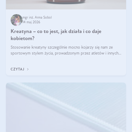
mgr inż. Anna Sobol
14 maj 2026
Kreatyna – co to jest, jak działa i co daje
kobietom?
Stosowanie kreatyny szczególnie mocno kojarzy się nam ze
sportowym stylem życia, prowadzonym przez atletów i innych
miłośników aktywności fizycznej. Nie bez powodu: faktycznie,
ten naturalny metabolit aminokwasów poprawia wydolność i
CZYTAJ
zwiększa masę