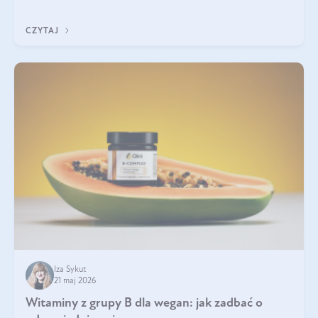
która sprawdza się najlepiej w praktyce. W tym artykule
przyglądamy się temu, jaka forma kreatyny jest najlepsza.
CZYTAJ
Iza Sykut
21 maj 2026
Witaminy z grupy B dla wegan: jak zadbać o