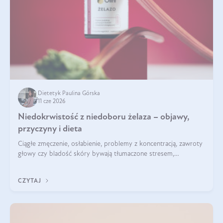
Dietetyk Paulina Górska
11 cze 2026
Niedokrwistość z niedoboru żelaza – objawy,
przyczyny i dieta
Ciągłe zmęczenie, osłabienie, problemy z koncentracją, zawroty
głowy czy bladość skóry bywają tłumaczone stresem,
przepracowaniem lub niedoborem snu. Tymczasem ich
przyczyną może być niedokrwistość z niedoboru żelaza.
CZYTAJ