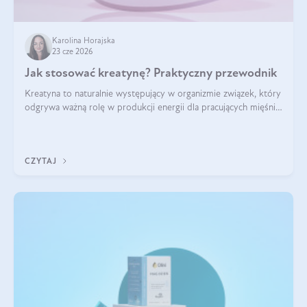
Karolina Horajska
23 cze 2026
Jak stosować kreatynę? Praktyczny przewodnik
Kreatyna to naturalnie występujący w organizmie związek, który
odgrywa ważną rolę w produkcji energii dla pracujących mięśni.
Choć przez lata kojarzono ją głównie ze sportami siłowymi, dziś
jest jednym z najlepiej przebadanych suplementów
stosowanych prze
CZYTAJ