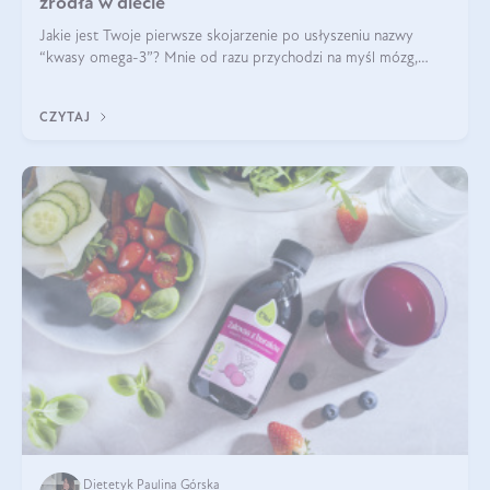
źródła w diecie
Jakie jest Twoje pierwsze skojarzenie po usłyszeniu nazwy
“kwasy omega-3”? Mnie od razu przychodzi na myśl mózg,
wsparcie układu nerwowego i zdrowie skóry. W tym artykule
skupimy się głównie na dwóch kwasach z tej rodziny: DHA oraz
CZYTAJ
EPA.
Dietetyk Paulina Górska