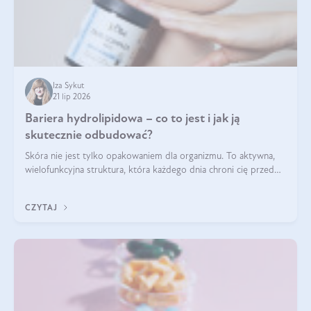
Iza Sykut
21 lip 2026
Bariera hydrolipidowa – co to jest i jak ją
skutecznie odbudować?
Skóra nie jest tylko opakowaniem dla organizmu. To aktywna,
wielofunkcyjna struktura, która każdego dnia chroni cię przed
utratą wody, wahaniami temperatury i czynnikami
środowiskowymi. Jednym z jej kluczowych elementów jest
CZYTAJ
bariera hydrolipidowa.