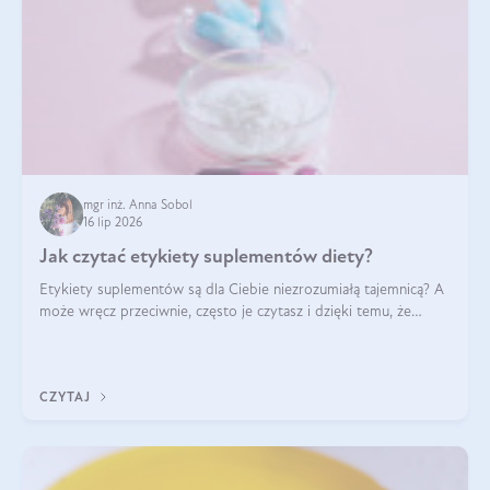
mgr inż. Anna Sobol
16 lip 2026
Jak czytać etykiety suplementów diety?
Etykiety suplementów są dla Ciebie niezrozumiałą tajemnicą? A
może wręcz przeciwnie, często je czytasz i dzięki temu, że
doskonale rozumiesz co jest na nich napisane, dokonujesz
najlepszych dla siebie decyzji zakupowych?
CZYTAJ