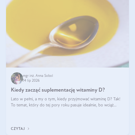
mgr inż. Anna Sobol
14 lip 2026
Kiedy zacząć suplementację witaminy D?
Lato w pełni, a my o tym, kiedy przyjmować witaminę D? Tak!
To temat, który do tej pory roku pasuje idealnie, bo wciąż
zdarza się, że suplementacja tej witaminy pozostawia
wątpliwości. Najczęstsze pytania dotyczą tego, ile trzeba być na
słońcu, aby witami
CZYTAJ