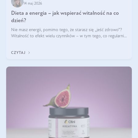
14 maj 2026
Dieta a energia – jak wspierać witalność na co
dzień?
Nie masz energii, pomimo tego, że starasz się „jeść zdrowo”?
Witalność to efekt wielu czynników – w tym tego, co regularnie
ląduje na talerzu. Zapotrzebowanie na składniki odżywcze różni
się w zależności od osoby
CZYTAJ