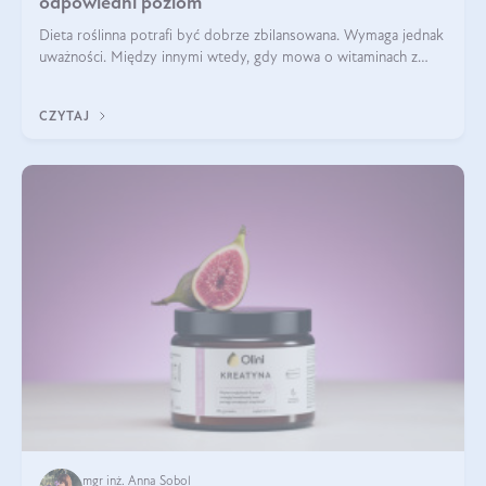
odpowiedni poziom
Dieta roślinna potrafi być dobrze zbilansowana. Wymaga jednak
uważności. Między innymi wtedy, gdy mowa o witaminach z
grupy B. Te składniki nie działają w pojedynkę. Tworzą system
naczyń połączonych.
CZYTAJ
mgr inż. Anna Sobol