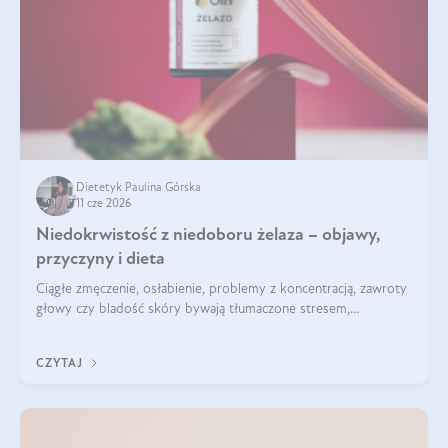
Dietetyk Paulina Górska
11 cze 2026
Niedokrwistość z niedoboru żelaza – objawy,
przyczyny i dieta
Ciągłe zmęczenie, osłabienie, problemy z koncentracją, zawroty
głowy czy bladość skóry bywają tłumaczone stresem,
przepracowaniem lub niedoborem snu. Tymczasem ich
przyczyną może być niedokrwistość z niedoboru żelaza.
CZYTAJ