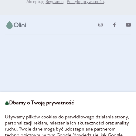
Akceptuję
Regulamin
i
Politykę prywatności
.
ul. Strzegomska 49
693 222 687
58-160 Świebodzice
Dbamy o Twoją prywatność
sklep@olini.pl
Polska
NIP 8860027066
Używamy plików cookies do prawidłowego działania strony,
REGON 890213034
personalizacji reklam, mierzenia ich skuteczności oraz analizy
ruchu. Twoje dane mogą być udostępniane partnerom
INFORMACJE
technologicznym, w tym Google (
dowiedz się, jak Google