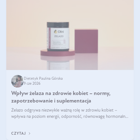
Dietetyk Paulina Górska
9 cze 2026
Wpływ żelaza na zdrowie kobiet – normy,
zapotrzebowanie i suplementacja
Żelazo odgrywa niezwykle ważną rolę w zdrowiu kobiet –
wpływa na poziom energii, odporność, równowagę hormonalną
i prawidłowy przebieg cyklu miesiączkowego oraz ciąży. Jego
niedobór może prowadzić m.in. do zmęczenia, bólów i
CZYTAJ
zawrotów głowy czy problemów z