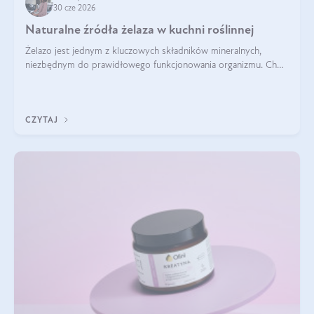
30 cze 2026
Naturalne źródła żelaza w kuchni roślinnej
Żelazo jest jednym z kluczowych składników mineralnych,
niezbędnym do prawidłowego funkcjonowania organizmu. Choć
często uważa się, że występuje głównie w produktach
odzwierzęcych, kuchnia roślinna oferuje wiele wartościowych
źródeł tego pierwiastka.
CZYTAJ