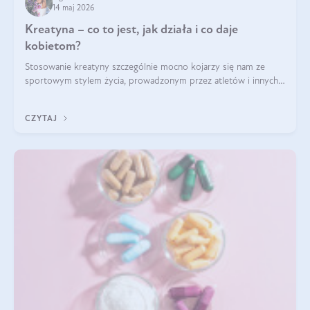
14 maj 2026
Kreatyna – co to jest, jak działa i co daje
kobietom?
Stosowanie kreatyny szczególnie mocno kojarzy się nam ze
sportowym stylem życia, prowadzonym przez atletów i innych
miłośników aktywności fizycznej. Nie bez powodu: faktycznie,
ten naturalny metabolit aminokwasów poprawia wydolność i
CZYTAJ
zwiększa masę