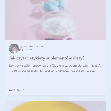
mgr inż. Anna Sobol
16 lip 2026
Jak czytać etykiety suplementów diety?
Etykiety suplementów są dla Ciebie niezrozumiałą tajemnicą? A
może wręcz przeciwnie, często je czytasz i dzięki temu, że
doskonale rozumiesz co jest na nich napisane, dokonujesz
najlepszych dla siebie decyzji zakupowych?
CZYTAJ