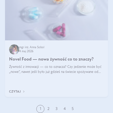
mgr inż. Anna Sobol
4 maj 2026
Novel Food — nowa żywność co to znaczy?
Żywność z innowacji — co to oznacza? Czy jedzenie może być
„nowe”, nawet jeśli było już gdzieś na świecie spożywane od
wieków? Czy w składnikach spożywczych mogą być obecne
jakieś nanomateriały? Dowiesz się tego z niniejszego artykułu:
poznasz definicję n
CZYTAJ
1
2
3
4
5