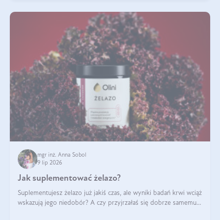
mgr inż. Anna Sobol
9 lip 2026
Jak suplementować żelazo?
Suplementujesz żelazo już jakiś czas, ale wyniki badań krwi wciąż
wskazują jego niedobór? A czy przyjrzałaś się dobrze samemu
sposobowi suplementacji tego mikroelementu? Dowiedz się, jak