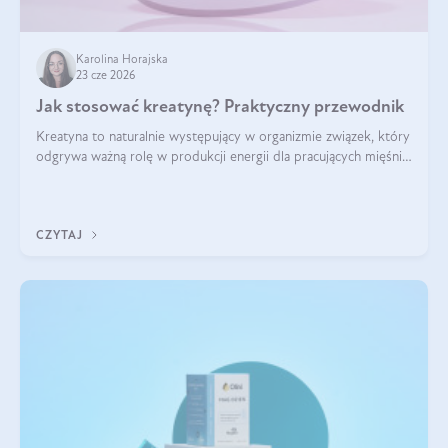
Karolina Horajska
23 cze 2026
Jak stosować kreatynę? Praktyczny przewodnik
Kreatyna to naturalnie występujący w organizmie związek, który
odgrywa ważną rolę w produkcji energii dla pracujących mięśni.
Choć przez lata kojarzono ją głównie ze sportami siłowymi, dziś
jest jednym z najlepiej przebadanych suplementów
stosowanych prze
CZYTAJ