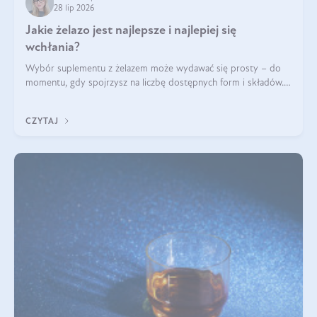
28 lip 2026
Jakie żelazo jest najlepsze i najlepiej się
wchłania?
Wybór suplementu z żelazem może wydawać się prosty – do
momentu, gdy spojrzysz na liczbę dostępnych form i składów.
Lepszy będzie bisglicynian, czy siarczan? Co wpływa na
wchłanianie żelaza i jakie dodatkowe składniki powinien
CZYTAJ
zawierać suplement?