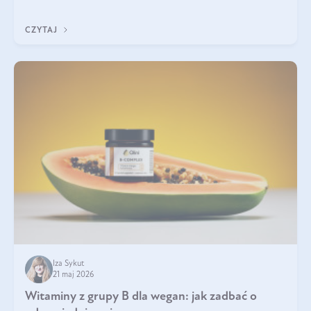
która sprawdza się najlepiej w praktyce. W tym artykule
przyglądamy się temu, jaka forma kreatyny jest najlepsza.
CZYTAJ
Iza Sykut
21 maj 2026
Witaminy z grupy B dla wegan: jak zadbać o