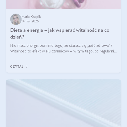
Maria Knapik
14 maj 2026
Dieta a energia – jak wspierać witalność na co
dzień?
Nie masz energii, pomimo tego, że starasz się „jeść zdrowo”?
Witalność to efekt wielu czynników – w tym tego, co regularnie
ląduje na talerzu. Zapotrzebowanie na składniki odżywcze różni
się w zależności od osoby
CZYTAJ