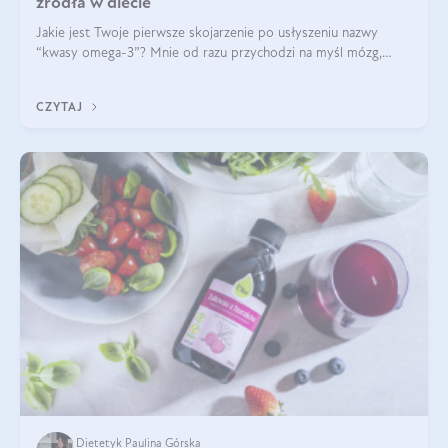
źródła w diecie
Jakie jest Twoje pierwsze skojarzenie po usłyszeniu nazwy
“kwasy omega-3”? Mnie od razu przychodzi na myśl mózg,
wsparcie układu nerwowego i zdrowie skóry. W tym artykule
skupimy się głównie na dwóch kwasach z tej rodziny: DHA oraz
CZYTAJ
EPA.
Dietetyk Paulina Górska