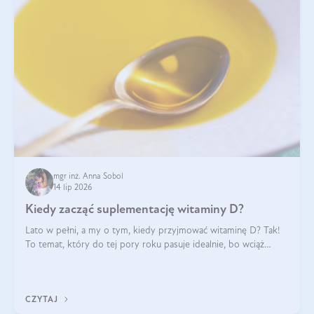
mgr inż. Anna Sobol
14 lip 2026
Kiedy zacząć suplementację witaminy D?
Lato w pełni, a my o tym, kiedy przyjmować witaminę D? Tak!
To temat, który do tej pory roku pasuje idealnie, bo wciąż
zdarza się, że suplementacja tej witaminy pozostawia
wątpliwości. Najczęstsze pytania dotyczą tego, ile trzeba być na
słońcu, aby witami
CZYTAJ