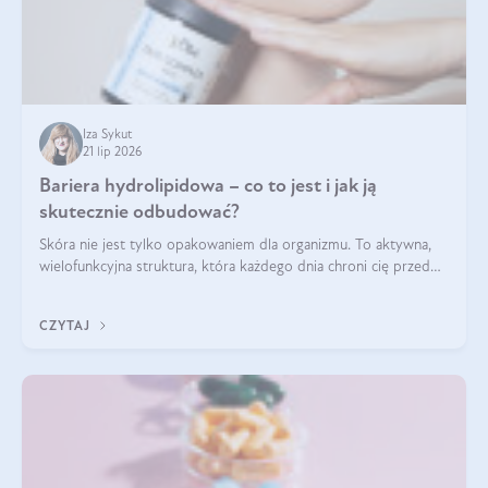
Iza Sykut
21 lip 2026
Bariera hydrolipidowa – co to jest i jak ją
skutecznie odbudować?
Skóra nie jest tylko opakowaniem dla organizmu. To aktywna,
wielofunkcyjna struktura, która każdego dnia chroni cię przed
utratą wody, wahaniami temperatury i czynnikami
środowiskowymi. Jednym z jej kluczowych elementów jest
CZYTAJ
bariera hydrolipidowa.