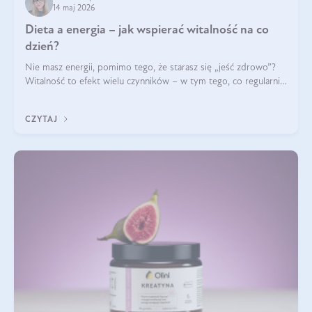
14 maj 2026
Dieta a energia – jak wspierać witalność na co
dzień?
Nie masz energii, pomimo tego, że starasz się „jeść zdrowo”?
Witalność to efekt wielu czynników – w tym tego, co regularnie
ląduje na talerzu. Zapotrzebowanie na składniki odżywcze różni
się w zależności od osoby
CZYTAJ