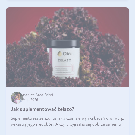
mgr inż. Anna Sobol
9 lip 2026
Jak suplementować żelazo?
Suplementujesz żelazo już jakiś czas, ale wyniki badań krwi wciąż
wskazują jego niedobór? A czy przyjrzałaś się dobrze samemu
sposobowi suplementacji tego mikroelementu? Dowiedz się, jak