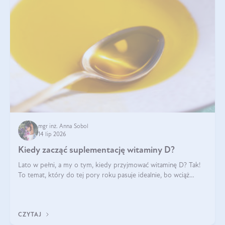
mgr inż. Anna Sobol
14 lip 2026
Kiedy zacząć suplementację witaminy D?
Lato w pełni, a my o tym, kiedy przyjmować witaminę D? Tak!
To temat, który do tej pory roku pasuje idealnie, bo wciąż
zdarza się, że suplementacja tej witaminy pozostawia
wątpliwości. Najczęstsze pytania dotyczą tego, ile trzeba być na
słońcu, aby witami
CZYTAJ