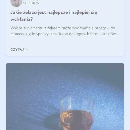
28 lip 2026
Jakie żelazo jest najlepsze i najlepiej się
wchłania?
Wybór suplementu z żelazem może wydawać się prosty – do
momentu, gdy spojrzysz na liczbę dostępnych form i składów.
Lepszy będzie bisglicynian, czy siarczan? Co wpływa na
wchłanianie żelaza i jakie dodatkowe składniki powinien
CZYTAJ
zawierać suplement?