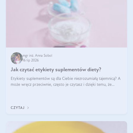
mgr inż. Anna Sobol
16 lip 2026
Jak czytać etykiety suplementów diety?
Etykiety suplementów są dla Ciebie niezrozumiałą tajemnicą? A
może wręcz przeciwnie, często je czytasz i dzięki temu, że
doskonale rozumiesz co jest na nich napisane, dokonujesz
najlepszych dla siebie decyzji zakupowych?
CZYTAJ