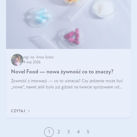
mgr inż. Anna Sobol
4 maj 2026
Novel Food — nowa żywność co to znaczy?
Żywność z innowacji — co to oznacza? Czy jedzenie może być
„nowe”, nawet jeśli było już gdzieś na świecie spożywane od
wieków? Czy w składnikach spożywczych mogą być obecne
jakieś nanomateriały? Dowiesz się tego z niniejszego artykułu:
poznasz definicję n
CZYTAJ
1
2
3
4
5