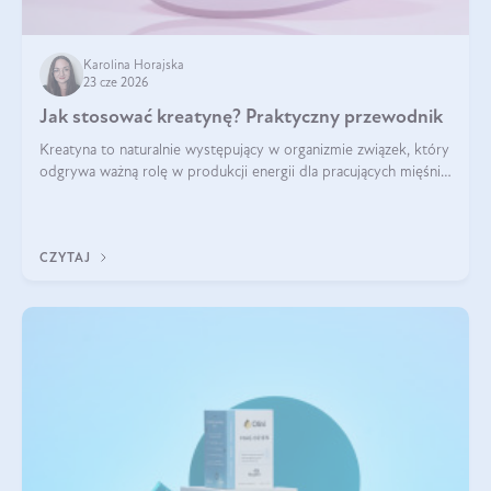
Karolina Horajska
23 cze 2026
Jak stosować kreatynę? Praktyczny przewodnik
Kreatyna to naturalnie występujący w organizmie związek, który
odgrywa ważną rolę w produkcji energii dla pracujących mięśni.
Choć przez lata kojarzono ją głównie ze sportami siłowymi, dziś
jest jednym z najlepiej przebadanych suplementów
stosowanych prze
CZYTAJ