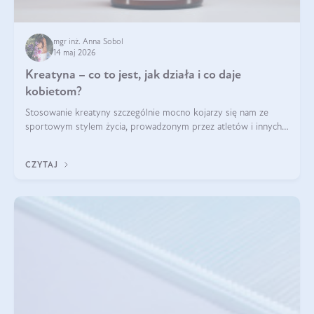
mgr inż. Anna Sobol
14 maj 2026
Kreatyna – co to jest, jak działa i co daje
kobietom?
Stosowanie kreatyny szczególnie mocno kojarzy się nam ze
sportowym stylem życia, prowadzonym przez atletów i innych
miłośników aktywności fizycznej. Nie bez powodu: faktycznie,
ten naturalny metabolit aminokwasów poprawia wydolność i
CZYTAJ
zwiększa masę