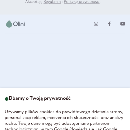
Akceptuję
Regulamin
i
Politykę prywatności
.
ul. Strzegomska 49
693 222 687
58-160 Świebodzice
Dbamy o Twoją prywatność
sklep@olini.pl
Polska
NIP 8860027066
Używamy plików cookies do prawidłowego działania strony,
REGON 890213034
personalizacji reklam, mierzenia ich skuteczności oraz analizy
ruchu. Twoje dane mogą być udostępniane partnerom
INFORMACJE
technologicznym, w tym Google (
dowiedz się, jak Google