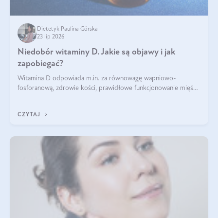
Dietetyk Paulina Górska
23 lip 2026
Niedobór witaminy D. Jakie są objawy i jak
zapobiegać?
Witamina D odpowiada m.in. za równowagę wapniowo-
fosforanową, zdrowie kości, prawidłowe funkcjonowanie mięśni
i wspieranie odporności. Mimo że organizm może ją wytwarzać
pod wpływem słońca, niedobór witaminy D pozostaje częstym
CZYTAJ
problemem.