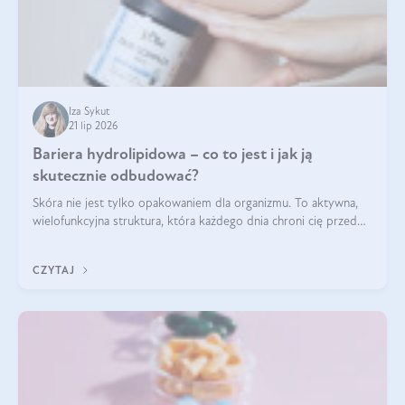
Iza Sykut
21 lip 2026
Bariera hydrolipidowa – co to jest i jak ją
skutecznie odbudować?
Skóra nie jest tylko opakowaniem dla organizmu. To aktywna,
wielofunkcyjna struktura, która każdego dnia chroni cię przed
utratą wody, wahaniami temperatury i czynnikami
środowiskowymi. Jednym z jej kluczowych elementów jest
CZYTAJ
bariera hydrolipidowa.