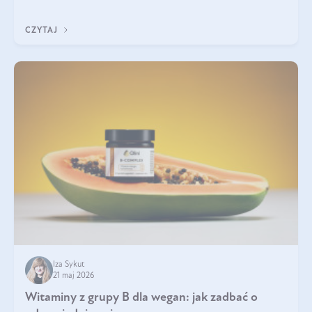
która sprawdza się najlepiej w praktyce. W tym artykule
przyglądamy się temu, jaka forma kreatyny jest najlepsza.
CZYTAJ
Iza Sykut
21 maj 2026
Witaminy z grupy B dla wegan: jak zadbać o