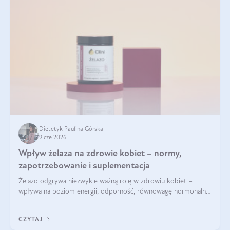
Dietetyk Paulina Górska
9 cze 2026
Wpływ żelaza na zdrowie kobiet – normy,
zapotrzebowanie i suplementacja
Żelazo odgrywa niezwykle ważną rolę w zdrowiu kobiet –
wpływa na poziom energii, odporność, równowagę hormonalną
i prawidłowy przebieg cyklu miesiączkowego oraz ciąży. Jego
niedobór może prowadzić m.in. do zmęczenia, bólów i
CZYTAJ
zawrotów głowy czy problemów z