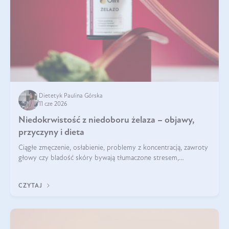
Dietetyk Paulina Górska
11 cze 2026
Niedokrwistość z niedoboru żelaza – objawy,
przyczyny i dieta
Ciągłe zmęczenie, osłabienie, problemy z koncentracją, zawroty
głowy czy bladość skóry bywają tłumaczone stresem,
przepracowaniem lub niedoborem snu. Tymczasem ich
przyczyną może być niedokrwistość z niedoboru żelaza.
CZYTAJ