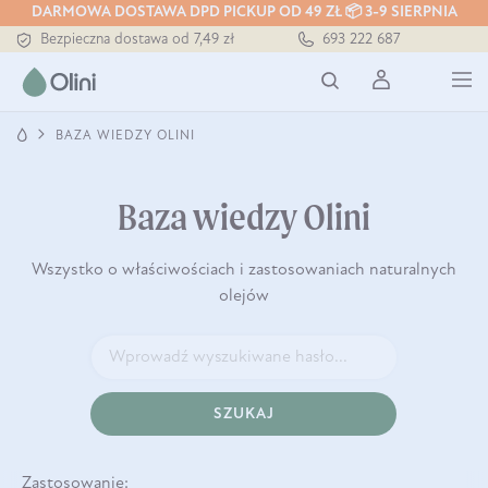
DARMOWA DOSTAWA DPD PICKUP OD 49 ZŁ 📦 3-9 SIERPNIA
Tłoczony zawsze na zimno
693 222 687
Bezpieczna dostawa od 7,49 zł
Darmowa dostawa od 199 zł
Tłoczony zawsze na zimno
BAZA WIEDZY OLINI
Baza wiedzy Olini
Wszystko o właściwościach i zastosowaniach naturalnych
olejów
SZUKAJ
Zastosowanie: