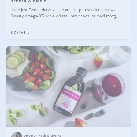
źródła w diecie
Jakie jest Twoje pierwsze skojarzenie po usłyszeniu nazwy
“kwasy omega-3”? Mnie od razu przychodzi na myśl mózg,
wsparcie układu nerwowego i zdrowie skóry. W tym artykule
skupimy się głównie na dwóch kwasach z tej rodziny: DHA oraz
CZYTAJ
EPA.
Dietetyk Paulina Górska