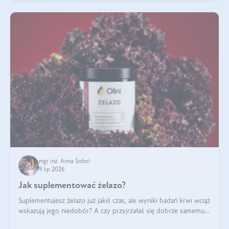
mgr inż. Anna Sobol
9 lip 2026
Jak suplementować żelazo?
Suplementujesz żelazo już jakiś czas, ale wyniki badań krwi wciąż
wskazują jego niedobór? A czy przyjrzałaś się dobrze samemu
sposobowi suplementacji tego mikroelementu? Dowiedz się, jak