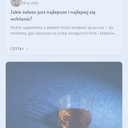
28 lip 2026
Jakie żelazo jest najlepsze i najlepiej się
wchłania?
Wybór suplementu z żelazem może wydawać się prosty – do
momentu, gdy spojrzysz na liczbę dostępnych form i składów.
Lepszy będzie bisglicynian, czy siarczan? Co wpływa na
wchłanianie żelaza i jakie dodatkowe składniki powinien
CZYTAJ
zawierać suplement?