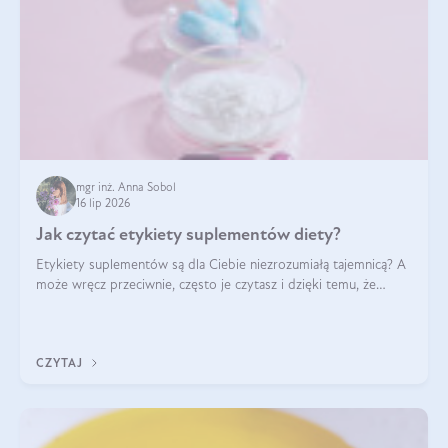
mgr inż. Anna Sobol
16 lip 2026
Jak czytać etykiety suplementów diety?
Etykiety suplementów są dla Ciebie niezrozumiałą tajemnicą? A
może wręcz przeciwnie, często je czytasz i dzięki temu, że
doskonale rozumiesz co jest na nich napisane, dokonujesz
najlepszych dla siebie decyzji zakupowych?
CZYTAJ