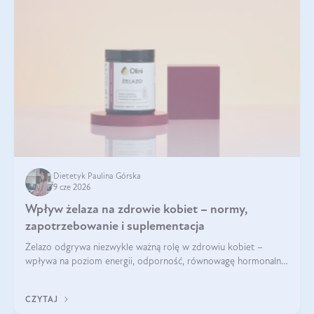
Dietetyk Paulina Górska
9 cze 2026
Wpływ żelaza na zdrowie kobiet – normy,
zapotrzebowanie i suplementacja
Żelazo odgrywa niezwykle ważną rolę w zdrowiu kobiet –
wpływa na poziom energii, odporność, równowagę hormonalną
i prawidłowy przebieg cyklu miesiączkowego oraz ciąży. Jego
niedobór może prowadzić m.in. do zmęczenia, bólów i
CZYTAJ
zawrotów głowy czy problemów z