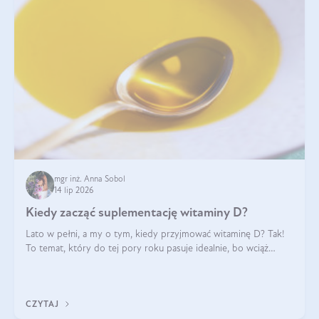
mgr inż. Anna Sobol
14 lip 2026
Kiedy zacząć suplementację witaminy D?
Lato w pełni, a my o tym, kiedy przyjmować witaminę D? Tak!
To temat, który do tej pory roku pasuje idealnie, bo wciąż
zdarza się, że suplementacja tej witaminy pozostawia
wątpliwości. Najczęstsze pytania dotyczą tego, ile trzeba być na
słońcu, aby witami
CZYTAJ