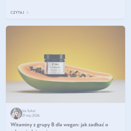
która sprawdza się najlepiej w praktyce. W tym artykule
przyglądamy się temu, jaka forma kreatyny jest najlepsza.
CZYTAJ
Iza Sykut
21 maj 2026
Witaminy z grupy B dla wegan: jak zadbać o