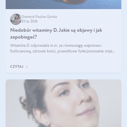
Dietetyk Paulina Górska
23 lip 2026
Niedobór witaminy D. Jakie są objawy i jak
zapobiegać?
Witamina D odpowiada m.in. za równowagę wapniowo-
fosforanową, zdrowie kości, prawidłowe funkcjonowanie mięśni
i wspieranie odporności. Mimo że organizm może ją wytwarzać
pod wpływem słońca, niedobór witaminy D pozostaje częstym
CZYTAJ
problemem.