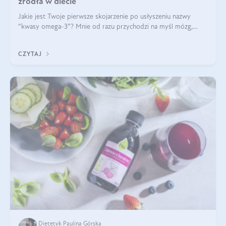
źródła w diecie
Jakie jest Twoje pierwsze skojarzenie po usłyszeniu nazwy
“kwasy omega-3”? Mnie od razu przychodzi na myśl mózg,
wsparcie układu nerwowego i zdrowie skóry. W tym artykule
skupimy się głównie na dwóch kwasach z tej rodziny: DHA oraz
CZYTAJ
EPA.
Dietetyk Paulina Górska