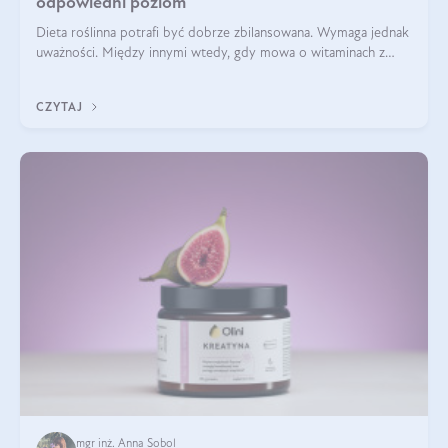
odpowiedni poziom
Dieta roślinna potrafi być dobrze zbilansowana. Wymaga jednak
uważności. Między innymi wtedy, gdy mowa o witaminach z
grupy B. Te składniki nie działają w pojedynkę. Tworzą system
naczyń połączonych.
CZYTAJ
mgr inż. Anna Sobol