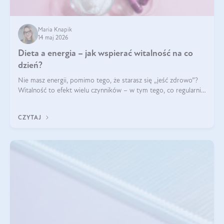
Maria Knapik
14 maj 2026
Dieta a energia – jak wspierać witalność na co
dzień?
Nie masz energii, pomimo tego, że starasz się „jeść zdrowo”?
Witalność to efekt wielu czynników – w tym tego, co regularnie
ląduje na talerzu. Zapotrzebowanie na składniki odżywcze różni
się w zależności od osoby
CZYTAJ