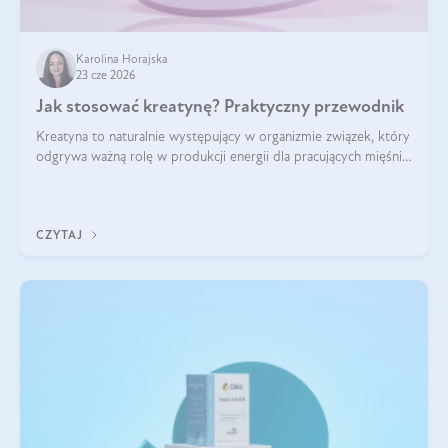
Karolina Horajska
23 cze 2026
Jak stosować kreatynę? Praktyczny przewodnik
Kreatyna to naturalnie występujący w organizmie związek, który
odgrywa ważną rolę w produkcji energii dla pracujących mięśni.
Choć przez lata kojarzono ją głównie ze sportami siłowymi, dziś
jest jednym z najlepiej przebadanych suplementów
stosowanych prze
CZYTAJ