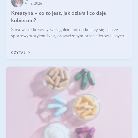
14 maj 2026
Kreatyna – co to jest, jak działa i co daje
kobietom?
Stosowanie kreatyny szczególnie mocno kojarzy się nam ze
sportowym stylem życia, prowadzonym przez atletów i innych
miłośników aktywności fizycznej. Nie bez powodu: faktycznie,
ten naturalny metabolit aminokwasów poprawia wydolność i
CZYTAJ
zwiększa masę