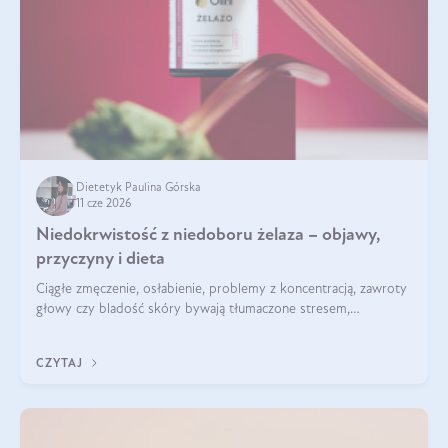
Dietetyk Paulina Górska
11 cze 2026
Niedokrwistość z niedoboru żelaza – objawy,
przyczyny i dieta
Ciągłe zmęczenie, osłabienie, problemy z koncentracją, zawroty
głowy czy bladość skóry bywają tłumaczone stresem,
przepracowaniem lub niedoborem snu. Tymczasem ich
przyczyną może być niedokrwistość z niedoboru żelaza.
CZYTAJ