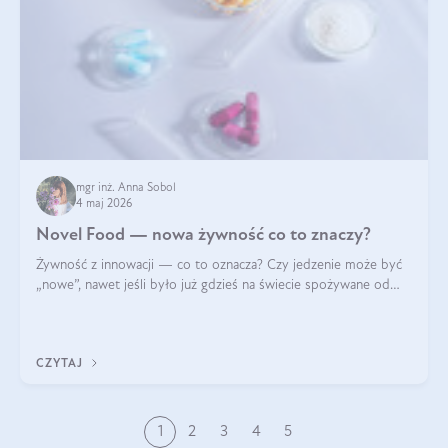
mgr inż. Anna Sobol
4 maj 2026
Novel Food — nowa żywność co to znaczy?
Żywność z innowacji — co to oznacza? Czy jedzenie może być
„nowe”, nawet jeśli było już gdzieś na świecie spożywane od
wieków? Czy w składnikach spożywczych mogą być obecne
jakieś nanomateriały? Dowiesz się tego z niniejszego artykułu:
poznasz definicję n
CZYTAJ
1
2
3
4
5