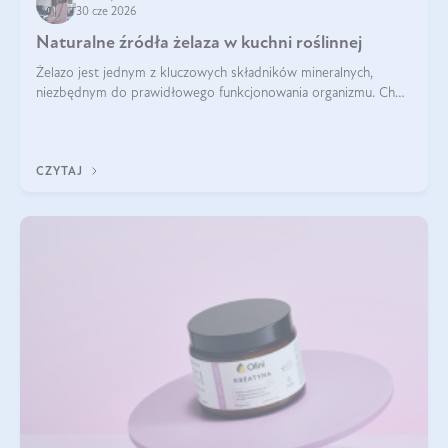
30 cze 2026
Naturalne źródła żelaza w kuchni roślinnej
Żelazo jest jednym z kluczowych składników mineralnych,
niezbędnym do prawidłowego funkcjonowania organizmu. Choć
często uważa się, że występuje głównie w produktach
odzwierzęcych, kuchnia roślinna oferuje wiele wartościowych
źródeł tego pierwiastka.
CZYTAJ