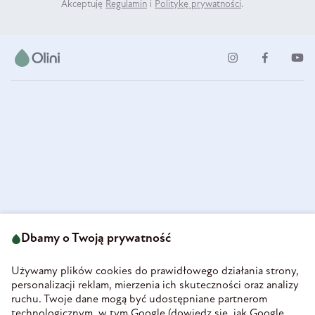
Akceptuję
Regulamin
i
Politykę prywatności
.
ul. Strzegomska 49
693 222 687
58-160 Świebodzice
Dbamy o Twoją prywatność
sklep@olini.pl
Polska
NIP 8860027066
Używamy plików cookies do prawidłowego działania strony,
REGON 890213034
personalizacji reklam, mierzenia ich skuteczności oraz analizy
ruchu. Twoje dane mogą być udostępniane partnerom
INFORMACJE
technologicznym, w tym Google (
dowiedz się, jak Google