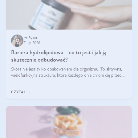
Iza Sykut
21 lip 2026
Bariera hydrolipidowa – co to jest i jak ją
skutecznie odbudować?
Skóra nie jest tylko opakowaniem dla organizmu. To aktywna,
wielofunkcyjna struktura, która każdego dnia chroni cię przed
utratą wody, wahaniami temperatury i czynnikami
środowiskowymi. Jednym z jej kluczowych elementów jest
CZYTAJ
bariera hydrolipidowa.