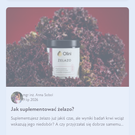
mgr inż. Anna Sobol
9 lip 2026
Jak suplementować żelazo?
Suplementujesz żelazo już jakiś czas, ale wyniki badań krwi wciąż
wskazują jego niedobór? A czy przyjrzałaś się dobrze samemu
sposobowi suplementacji tego mikroelementu? Dowiedz się, jak