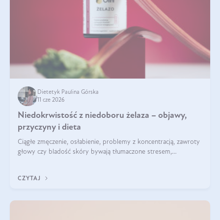
Dietetyk Paulina Górska
11 cze 2026
Niedokrwistość z niedoboru żelaza – objawy,
przyczyny i dieta
Ciągłe zmęczenie, osłabienie, problemy z koncentracją, zawroty
głowy czy bladość skóry bywają tłumaczone stresem,
przepracowaniem lub niedoborem snu. Tymczasem ich
przyczyną może być niedokrwistość z niedoboru żelaza.
CZYTAJ