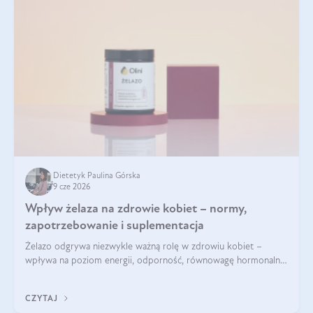
Dietetyk Paulina Górska
9 cze 2026
Wpływ żelaza na zdrowie kobiet – normy,
zapotrzebowanie i suplementacja
Żelazo odgrywa niezwykle ważną rolę w zdrowiu kobiet –
wpływa na poziom energii, odporność, równowagę hormonalną
i prawidłowy przebieg cyklu miesiączkowego oraz ciąży. Jego
niedobór może prowadzić m.in. do zmęczenia, bólów i
CZYTAJ
zawrotów głowy czy problemów z