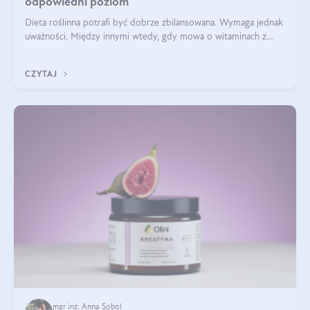
odpowiedni poziom
Dieta roślinna potrafi być dobrze zbilansowana. Wymaga jednak
uważności. Między innymi wtedy, gdy mowa o witaminach z
grupy B. Te składniki nie działają w pojedynkę. Tworzą system
naczyń połączonych.
CZYTAJ
mgr inż. Anna Sobol