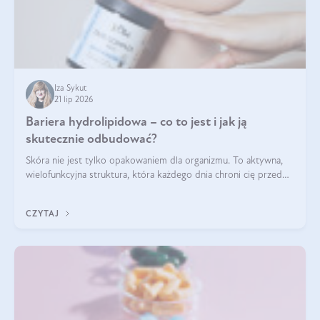
Iza Sykut
21 lip 2026
Bariera hydrolipidowa – co to jest i jak ją
skutecznie odbudować?
Skóra nie jest tylko opakowaniem dla organizmu. To aktywna,
wielofunkcyjna struktura, która każdego dnia chroni cię przed
utratą wody, wahaniami temperatury i czynnikami
środowiskowymi. Jednym z jej kluczowych elementów jest
CZYTAJ
bariera hydrolipidowa.