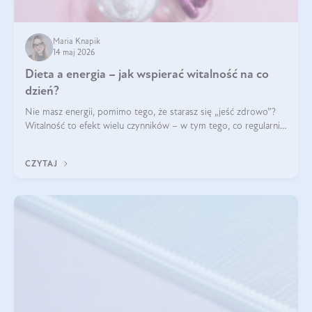
Maria Knapik
14 maj 2026
Dieta a energia – jak wspierać witalność na co
dzień?
Nie masz energii, pomimo tego, że starasz się „jeść zdrowo”?
Witalność to efekt wielu czynników – w tym tego, co regularnie
ląduje na talerzu. Zapotrzebowanie na składniki odżywcze różni
się w zależności od osoby
CZYTAJ