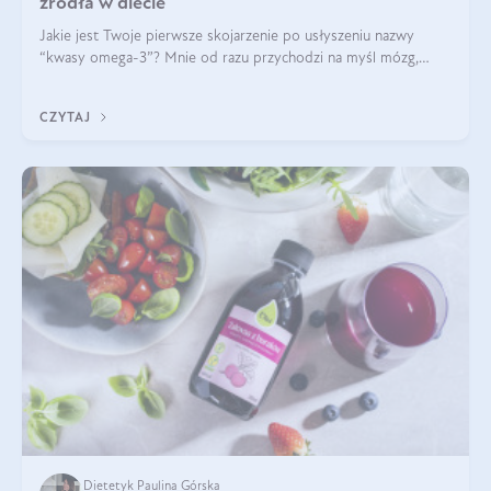
źródła w diecie
Jakie jest Twoje pierwsze skojarzenie po usłyszeniu nazwy
“kwasy omega-3”? Mnie od razu przychodzi na myśl mózg,
wsparcie układu nerwowego i zdrowie skóry. W tym artykule
skupimy się głównie na dwóch kwasach z tej rodziny: DHA oraz
CZYTAJ
EPA.
Dietetyk Paulina Górska