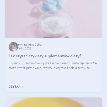
mgr inż. Anna Sobol
16 lip 2026
Jak czytać etykiety suplementów diety?
Etykiety suplementów są dla Ciebie niezrozumiałą tajemnicą? A
może wręcz przeciwnie, często je czytasz i dzięki temu, że
doskonale rozumiesz co jest na nich napisane, dokonujesz
najlepszych dla siebie decyzji zakupowych?
CZYTAJ