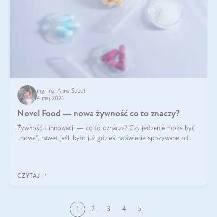
mgr inż. Anna Sobol
4 maj 2026
Novel Food — nowa żywność co to znaczy?
Żywność z innowacji — co to oznacza? Czy jedzenie może być
„nowe”, nawet jeśli było już gdzieś na świecie spożywane od
wieków? Czy w składnikach spożywczych mogą być obecne
jakieś nanomateriały? Dowiesz się tego z niniejszego artykułu:
poznasz definicję n
CZYTAJ
1
2
3
4
5