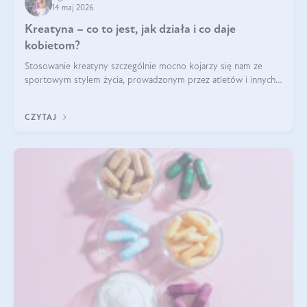
14 maj 2026
Kreatyna – co to jest, jak działa i co daje
kobietom?
Stosowanie kreatyny szczególnie mocno kojarzy się nam ze
sportowym stylem życia, prowadzonym przez atletów i innych
miłośników aktywności fizycznej. Nie bez powodu: faktycznie,
ten naturalny metabolit aminokwasów poprawia wydolność i
CZYTAJ
zwiększa masę