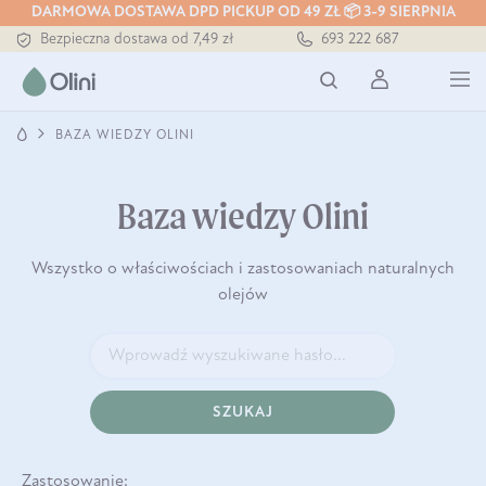
DARMOWA DOSTAWA DPD PICKUP OD 49 ZŁ 📦 3-9 SIERPNIA
Bezpieczna dostawa od 7,49 zł
693 222 687
Darmowa dostawa od 199 zł
Tłoczony zawsze na zimno
BAZA WIEDZY OLINI
Baza wiedzy Olini
Wszystko o właściwościach i zastosowaniach naturalnych
olejów
SZUKAJ
Zastosowanie: