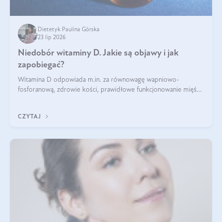
Dietetyk Paulina Górska
23 lip 2026
Niedobór witaminy D. Jakie są objawy i jak
zapobiegać?
Witamina D odpowiada m.in. za równowagę wapniowo-
fosforanową, zdrowie kości, prawidłowe funkcjonowanie mięśni
i wspieranie odporności. Mimo że organizm może ją wytwarzać
pod wpływem słońca, niedobór witaminy D pozostaje częstym
CZYTAJ
problemem.