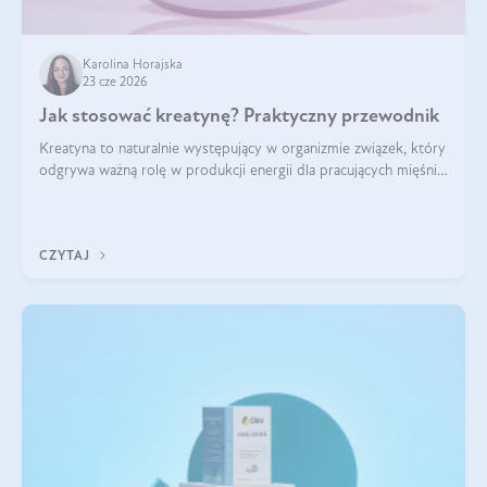
Karolina Horajska
23 cze 2026
Jak stosować kreatynę? Praktyczny przewodnik
Kreatyna to naturalnie występujący w organizmie związek, który
odgrywa ważną rolę w produkcji energii dla pracujących mięśni.
Choć przez lata kojarzono ją głównie ze sportami siłowymi, dziś
jest jednym z najlepiej przebadanych suplementów
stosowanych prze
CZYTAJ