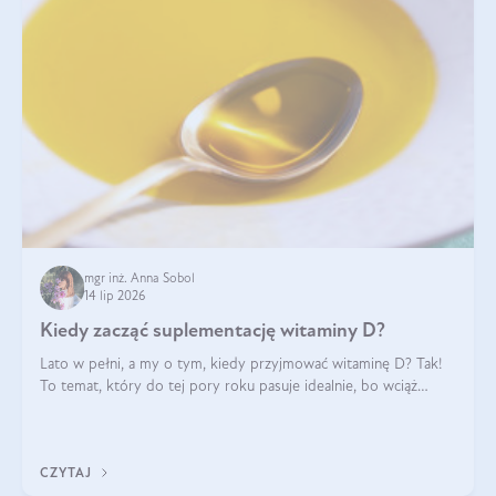
mgr inż. Anna Sobol
14 lip 2026
Kiedy zacząć suplementację witaminy D?
Lato w pełni, a my o tym, kiedy przyjmować witaminę D? Tak!
To temat, który do tej pory roku pasuje idealnie, bo wciąż
zdarza się, że suplementacja tej witaminy pozostawia
wątpliwości. Najczęstsze pytania dotyczą tego, ile trzeba być na
słońcu, aby witami
CZYTAJ