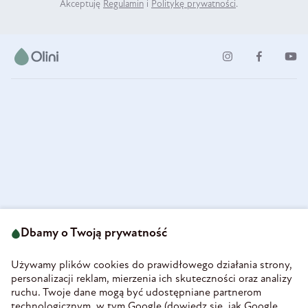
Akceptuję
Regulamin
i
Politykę prywatności
.
ul. Strzegomska 49
693 222 687
58-160 Świebodzice
Dbamy o Twoją prywatność
sklep@olini.pl
Polska
NIP 8860027066
Używamy plików cookies do prawidłowego działania strony,
REGON 890213034
personalizacji reklam, mierzenia ich skuteczności oraz analizy
ruchu. Twoje dane mogą być udostępniane partnerom
INFORMACJE
technologicznym, w tym Google (
dowiedz się, jak Google