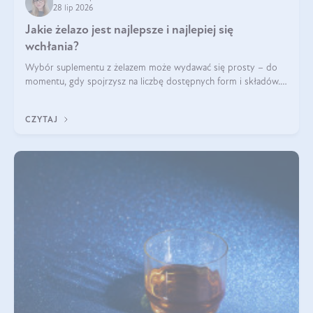
28 lip 2026
Jakie żelazo jest najlepsze i najlepiej się
wchłania?
Wybór suplementu z żelazem może wydawać się prosty – do
momentu, gdy spojrzysz na liczbę dostępnych form i składów.
Lepszy będzie bisglicynian, czy siarczan? Co wpływa na
wchłanianie żelaza i jakie dodatkowe składniki powinien
CZYTAJ
zawierać suplement?