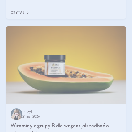
która sprawdza się najlepiej w praktyce. W tym artykule
przyglądamy się temu, jaka forma kreatyny jest najlepsza.
CZYTAJ
Iza Sykut
21 maj 2026
Witaminy z grupy B dla wegan: jak zadbać o