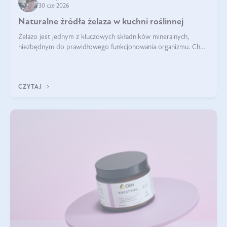
30 cze 2026
Naturalne źródła żelaza w kuchni roślinnej
Żelazo jest jednym z kluczowych składników mineralnych,
niezbędnym do prawidłowego funkcjonowania organizmu. Choć
często uważa się, że występuje głównie w produktach
odzwierzęcych, kuchnia roślinna oferuje wiele wartościowych
źródeł tego pierwiastka.
CZYTAJ