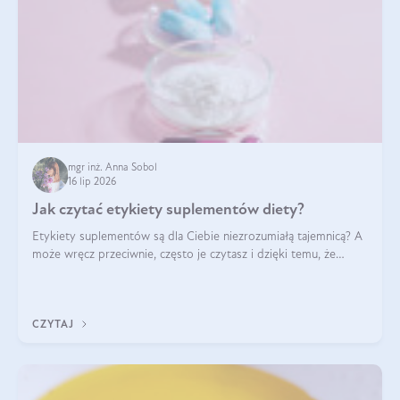
mgr inż. Anna Sobol
16 lip 2026
Jak czytać etykiety suplementów diety?
Etykiety suplementów są dla Ciebie niezrozumiałą tajemnicą? A
może wręcz przeciwnie, często je czytasz i dzięki temu, że
doskonale rozumiesz co jest na nich napisane, dokonujesz
najlepszych dla siebie decyzji zakupowych?
CZYTAJ