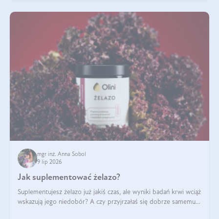
mgr inż. Anna Sobol
9 lip 2026
Jak suplementować żelazo?
Suplementujesz żelazo już jakiś czas, ale wyniki badań krwi wciąż
wskazują jego niedobór? A czy przyjrzałaś się dobrze samemu
sposobowi suplementacji tego mikroelementu? Dowiedz się, jak