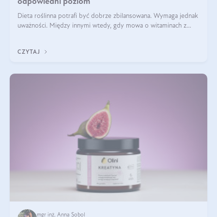
odpowiedni poziom
Dieta roślinna potrafi być dobrze zbilansowana. Wymaga jednak
uważności. Między innymi wtedy, gdy mowa o witaminach z
grupy B. Te składniki nie działają w pojedynkę. Tworzą system
naczyń połączonych.
CZYTAJ
mgr inż. Anna Sobol