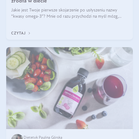
źródła w diecie
Jakie jest Twoje pierwsze skojarzenie po usłyszeniu nazwy
“kwasy omega-3”? Mnie od razu przychodzi na myśl mózg,
wsparcie układu nerwowego i zdrowie skóry. W tym artykule
skupimy się głównie na dwóch kwasach z tej rodziny: DHA oraz
CZYTAJ
EPA.
Dietetyk Paulina Górska