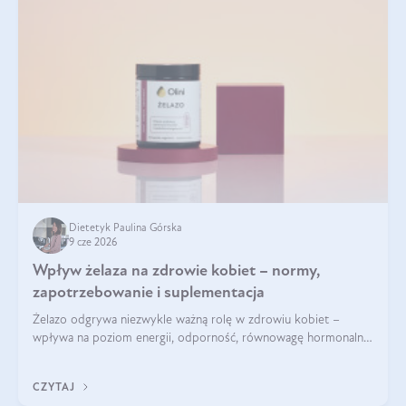
Dietetyk Paulina Górska
9 cze 2026
Wpływ żelaza na zdrowie kobiet – normy,
zapotrzebowanie i suplementacja
Żelazo odgrywa niezwykle ważną rolę w zdrowiu kobiet –
wpływa na poziom energii, odporność, równowagę hormonalną
i prawidłowy przebieg cyklu miesiączkowego oraz ciąży. Jego
niedobór może prowadzić m.in. do zmęczenia, bólów i
CZYTAJ
zawrotów głowy czy problemów z