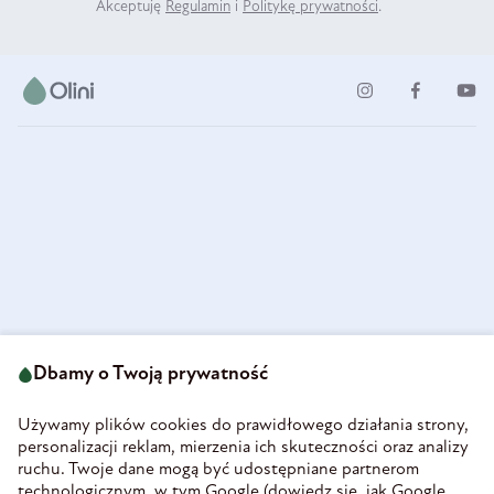
Akceptuję
Regulamin
i
Politykę prywatności
.
ul. Strzegomska 49
693 222 687
58-160 Świebodzice
Dbamy o Twoją prywatność
sklep@olini.pl
Polska
NIP 8860027066
Używamy plików cookies do prawidłowego działania strony,
REGON 890213034
personalizacji reklam, mierzenia ich skuteczności oraz analizy
ruchu. Twoje dane mogą być udostępniane partnerom
INFORMACJE
technologicznym, w tym Google (
dowiedz się, jak Google