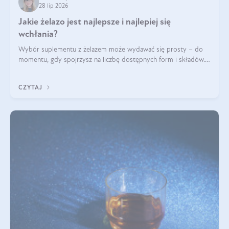
28 lip 2026
Jakie żelazo jest najlepsze i najlepiej się
wchłania?
Wybór suplementu z żelazem może wydawać się prosty – do
momentu, gdy spojrzysz na liczbę dostępnych form i składów.
Lepszy będzie bisglicynian, czy siarczan? Co wpływa na
wchłanianie żelaza i jakie dodatkowe składniki powinien
CZYTAJ
zawierać suplement?