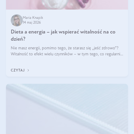
Maria Knapik
14 maj 2026
Dieta a energia – jak wspierać witalność na co
dzień?
Nie masz energii, pomimo tego, że starasz się „jeść zdrowo”?
Witalność to efekt wielu czynników – w tym tego, co regularnie
ląduje na talerzu. Zapotrzebowanie na składniki odżywcze różni
się w zależności od osoby
CZYTAJ