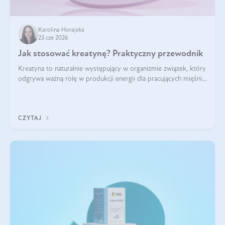
Karolina Horajska
23 cze 2026
Jak stosować kreatynę? Praktyczny przewodnik
Kreatyna to naturalnie występujący w organizmie związek, który
odgrywa ważną rolę w produkcji energii dla pracujących mięśni.
Choć przez lata kojarzono ją głównie ze sportami siłowymi, dziś
jest jednym z najlepiej przebadanych suplementów
stosowanych prze
CZYTAJ