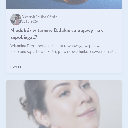
Dietetyk Paulina Górska
23 lip 2026
Niedobór witaminy D. Jakie są objawy i jak
zapobiegać?
Witamina D odpowiada m.in. za równowagę wapniowo-
fosforanową, zdrowie kości, prawidłowe funkcjonowanie mięśni
i wspieranie odporności. Mimo że organizm może ją wytwarzać
pod wpływem słońca, niedobór witaminy D pozostaje częstym
CZYTAJ
problemem.