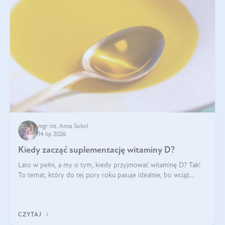
mgr inż. Anna Sobol
14 lip 2026
Kiedy zacząć suplementację witaminy D?
Lato w pełni, a my o tym, kiedy przyjmować witaminę D? Tak!
To temat, który do tej pory roku pasuje idealnie, bo wciąż
zdarza się, że suplementacja tej witaminy pozostawia
wątpliwości. Najczęstsze pytania dotyczą tego, ile trzeba być na
słońcu, aby witami
CZYTAJ