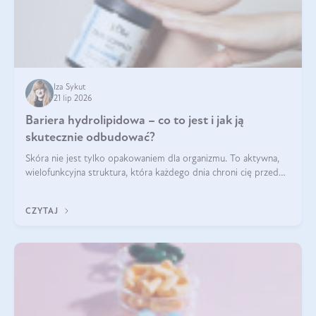
Iza Sykut
21 lip 2026
Bariera hydrolipidowa – co to jest i jak ją
skutecznie odbudować?
Skóra nie jest tylko opakowaniem dla organizmu. To aktywna,
wielofunkcyjna struktura, która każdego dnia chroni cię przed
utratą wody, wahaniami temperatury i czynnikami
środowiskowymi. Jednym z jej kluczowych elementów jest
CZYTAJ
bariera hydrolipidowa.