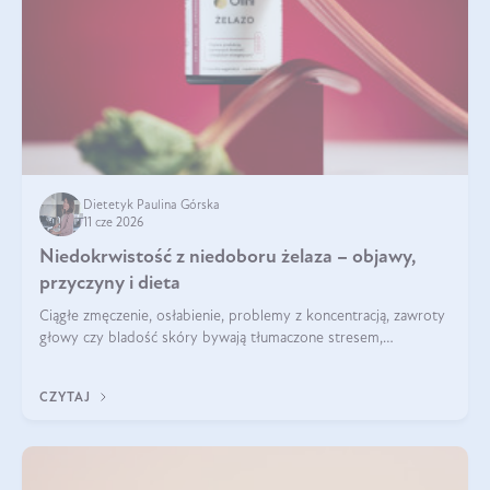
Dietetyk Paulina Górska
11 cze 2026
Niedokrwistość z niedoboru żelaza – objawy,
przyczyny i dieta
Ciągłe zmęczenie, osłabienie, problemy z koncentracją, zawroty
głowy czy bladość skóry bywają tłumaczone stresem,
przepracowaniem lub niedoborem snu. Tymczasem ich
przyczyną może być niedokrwistość z niedoboru żelaza.
CZYTAJ