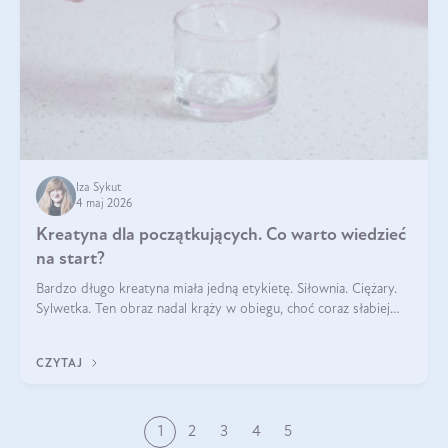
Iza Sykut
4 maj 2026
Kreatyna dla początkujących. Co warto wiedzieć
na start?
Bardzo długo kreatyna miała jedną etykietę. Siłownia. Ciężary.
Sylwetka. Ten obraz nadal krąży w obiegu, choć coraz słabiej
pasuje do tego, jak wygląda codzienność wielu osób. Bo
kreatyna nie powstała na potrzeby treningu. Jest naturalnym
CZYTAJ
składnikiem obec
1
2
3
4
5