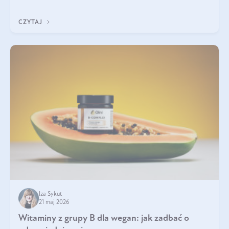
która sprawdza się najlepiej w praktyce. W tym artykule
przyglądamy się temu, jaka forma kreatyny jest najlepsza.
CZYTAJ
Iza Sykut
21 maj 2026
Witaminy z grupy B dla wegan: jak zadbać o