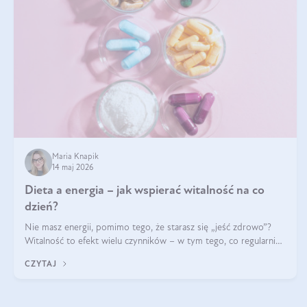
Maria Knapik
14 maj 2026
Dieta a energia – jak wspierać witalność na co
dzień?
Nie masz energii, pomimo tego, że starasz się „jeść zdrowo”?
Witalność to efekt wielu czynników – w tym tego, co regularnie
ląduje na talerzu. Zapotrzebowanie na składniki odżywcze różni
CZYTAJ
się w zależności od osoby