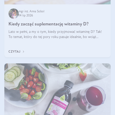
mgr inż. Anna Sobol
14 lip 2026
Kiedy zacząć suplementację witaminy D?
Lato w pełni, a my o tym, kiedy przyjmować witaminę D? Tak!
To temat, który do tej pory roku pasuje idealnie, bo wciąż
zdarza się, że suplementacja tej witaminy pozostawia
wątpliwości. Najczęstsze pytania dotyczą tego, ile trzeba być na
CZYTAJ
słońcu, aby witami