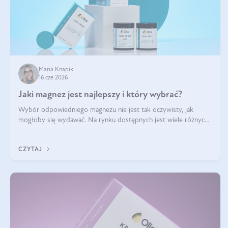
Maria Knapik
16 cze 2026
Jaki magnez jest najlepszy i który wybrać?
Wybór odpowiedniego magnezu nie jest tak oczywisty, jak
mogłoby się wydawać. Na rynku dostępnych jest wiele różnych
form tego pierwiastka, a każda z nich różni się przyswajalnością,
działaniem i tolerancją przez organizm.
CZYTAJ