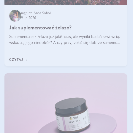
mgr inż. Anna Sobol
9 lip 2026
Jak suplementować żelazo?
Suplementujesz żelazo już jakiś czas, ale wyniki badań krwi wciąż
wskazują jego niedobór? A czy przyjrzałaś się dobrze samemu
sposobowi suplementacji tego mikroelementu? Dowiedz się, jak
uzupełnić żelazo, aby dobrze się wchłaniało.
CZYTAJ