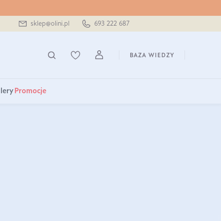
sklep@olini.pl
693 222 687
BAZA WIEDZY
lery
Promocje