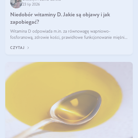
23 lip 2026
Niedobór witaminy D. Jakie są objawy i jak
zapobiegać?
Witamina D odpowiada m.in. za równowagę wapniowo-
fosforanową, zdrowie kości, prawidłowe funkcjonowanie mięśni i
wspieranie odporności. Mimo że organizm może ją wytwarzać
CZYTAJ
pod wpływem słońca, niedobór witaminy D pozostaje częstym
problemem.