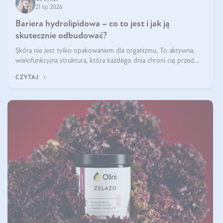
21 lip 2026
Bariera hydrolipidowa – co to jest i jak ją
skutecznie odbudować?
Skóra nie jest tylko opakowaniem dla organizmu. To aktywna,
wielofunkcyjna struktura, która każdego dnia chroni cię przed
utratą wody, wahaniami temperatury i czynnikami
CZYTAJ
środowiskowymi. Jednym z jej kluczowych elementów jest
bariera hydrolipidowa.