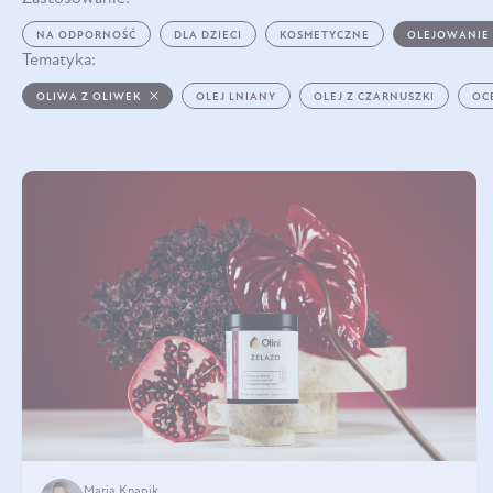
NA ODPORNOŚĆ
DLA DZIECI
KOSMETYCZNE
OLEJOWANIE
Tematyka:
OLIWA Z OLIWEK
OLEJ LNIANY
OLEJ Z CZARNUSZKI
OC
Maria Knapik