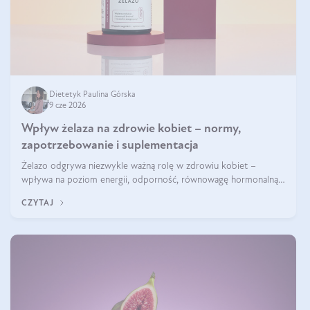
Dietetyk Paulina Górska
9 cze 2026
Wpływ żelaza na zdrowie kobiet – normy,
zapotrzebowanie i suplementacja
Żelazo odgrywa niezwykle ważną rolę w zdrowiu kobiet –
wpływa na poziom energii, odporność, równowagę hormonalną i
prawidłowy przebieg cyklu miesiączkowego oraz ciąży. Jego
CZYTAJ
niedobór może prowadzić m.in. do zmęczenia, bólów i zawrotów
głowy czy problemów z