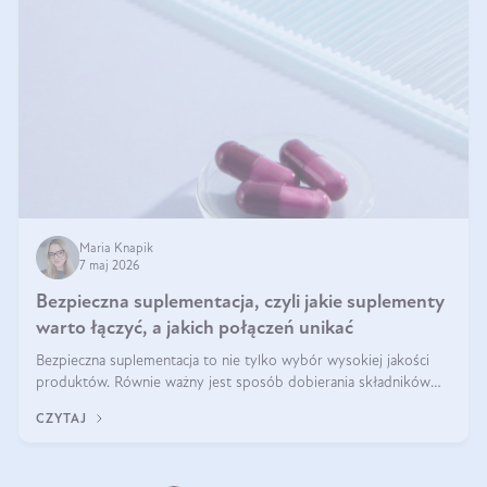
Maria Knapik
7 maj 2026
Bezpieczna suplementacja, czyli jakie suplementy
warto łączyć, a jakich połączeń unikać
Bezpieczna suplementacja to nie tylko wybór wysokiej jakości
produktów. Równie ważny jest sposób dobierania składników
aktywnych, tak żeby działały one maksymalnie skutecznie. Jak
CZYTAJ
łączyć suplementy diety? Poznaj nasze wskazówki.