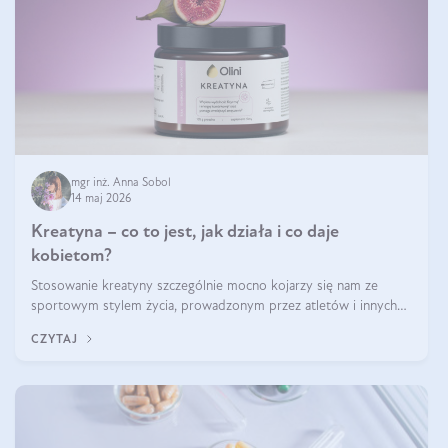
mgr inż. Anna Sobol
14 maj 2026
Kreatyna – co to jest, jak działa i co daje
kobietom?
Stosowanie kreatyny szczególnie mocno kojarzy się nam ze
sportowym stylem życia, prowadzonym przez atletów i innych
miłośników aktywności fizycznej. Nie bez powodu: faktycznie,
CZYTAJ
ten naturalny metabolit aminokwasów poprawia wydolność i
zwiększa masę