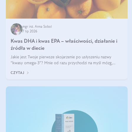
mgr inż. Anna Sobol
7 lip 2026
Kwas DHA i kwas EPA – właściwości, działanie i
źródła w diecie
Jakie jest Twoje pierwsze skojarzenie po usłyszeniu nazwy
“kwasy omega-3”? Mnie od razu przychodzi na myśl mózg,
wsparcie układu nerwowego i zdrowie skóry. W tym artykule
CZYTAJ
skupimy się głównie na dwóch kwasach z tej rodziny: DHA oraz
EPA.