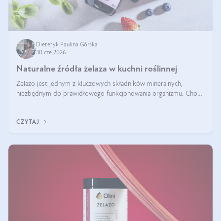
Dietetyk Paulina Górska
30 cze 2026
Naturalne źródła żelaza w kuchni roślinnej
Żelazo jest jednym z kluczowych składników mineralnych,
niezbędnym do prawidłowego funkcjonowania organizmu. Choć
często uważa się, że występuje głównie w produktach
odzwierzęcych, kuchnia roślinna oferuje wiele wartościowych
CZYTAJ
źródeł tego pierwiastka.