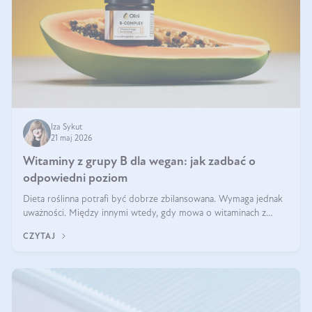
Iza Sykut
21 maj 2026
Witaminy z grupy B dla wegan: jak zadbać o
odpowiedni poziom
Dieta roślinna potrafi być dobrze zbilansowana. Wymaga jednak
uważności. Między innymi wtedy, gdy mowa o witaminach z
grupy B. Te składniki nie działają w pojedynkę. Tworzą system
CZYTAJ
naczyń połączonych.