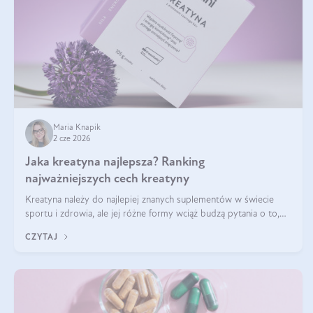
Maria Knapik
2 cze 2026
Jaka kreatyna najlepsza? Ranking
najważniejszych cech kreatyny
Kreatyna należy do najlepiej znanych suplementów w świecie
sportu i zdrowia, ale jej różne formy wciąż budzą pytania o to,
która sprawdza się najlepiej w praktyce. W tym artykule
CZYTAJ
przyglądamy się temu, jaka forma kreatyny jest najlepsza.