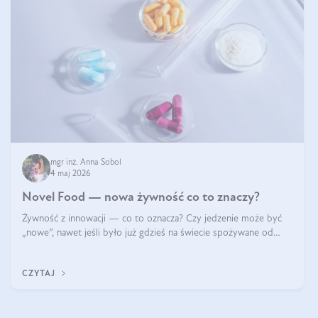
mgr inż. Anna Sobol
4 maj 2026
Novel Food — nowa żywność co to znaczy?
Żywność z innowacji — co to oznacza? Czy jedzenie może być
„nowe”, nawet jeśli było już gdzieś na świecie spożywane od
wieków? Czy w składnikach spożywczych mogą być obecne
jakieś nanomateriały? Dowiesz się tego z niniejszego artykułu:
CZYTAJ
poznasz definicję n