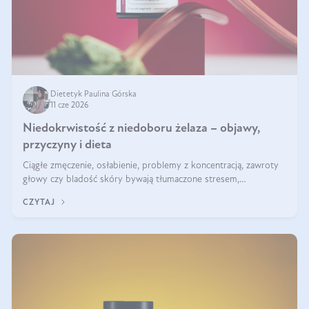
Dietetyk Paulina Górska
11 cze 2026
Niedokrwistość z niedoboru żelaza – objawy,
przyczyny i dieta
Ciągłe zmęczenie, osłabienie, problemy z koncentracją, zawroty
głowy czy bladość skóry bywają tłumaczone stresem,
przepracowaniem lub niedoborem snu. Tymczasem ich przyczyną
CZYTAJ
może być niedokrwistość z niedoboru żelaza.