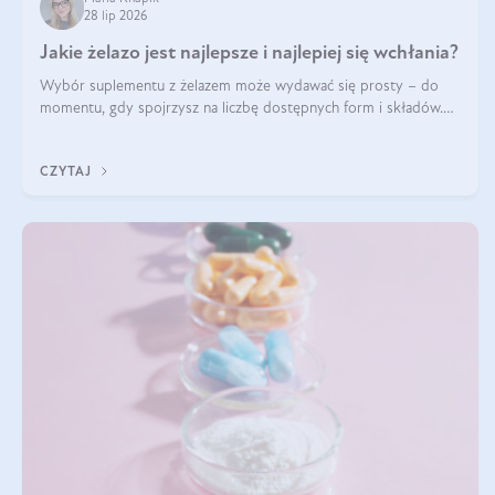
28 lip 2026
Jakie żelazo jest najlepsze i najlepiej się wchłania?
Wybór suplementu z żelazem może wydawać się prosty – do
momentu, gdy spojrzysz na liczbę dostępnych form i składów.
Lepszy będzie bisglicynian, czy siarczan? Co wpływa na
wchłanianie żelaza i jakie dodatkowe składniki powinien zawierać
CZYTAJ
suplement?