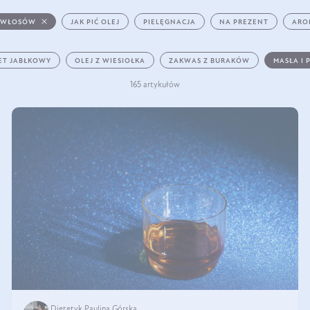
 WŁOSÓW
JAK PIĆ OLEJ
PIELĘGNACJA
NA PREZENT
ARO
ET JABŁKOWY
OLEJ Z WIESIOŁKA
ZAKWAS Z BURAKÓW
MASŁA I 
165 artykułów
Dietetyk Paulina Górska