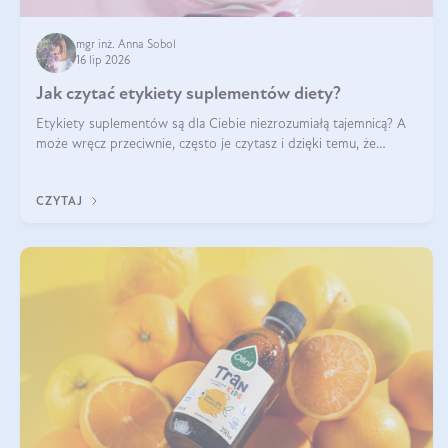
mgr inż. Anna Sobol
16 lip 2026
Jak czytać etykiety suplementów diety?
Etykiety suplementów są dla Ciebie niezrozumiałą tajemnicą? A
może wręcz przeciwnie, często je czytasz i dzięki temu, że
doskonale rozumiesz co jest na nich napisane, dokonujesz
najlepszych dla siebie decyzji zakupowych?
CZYTAJ