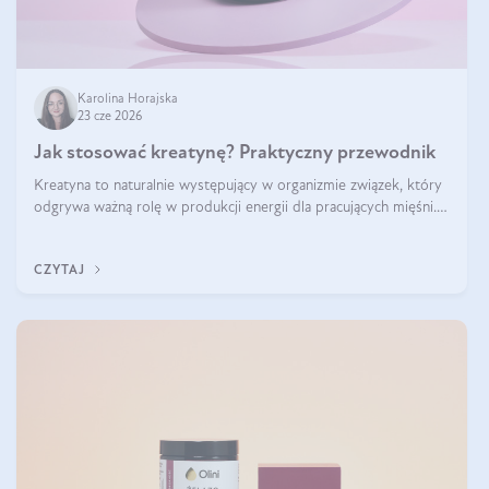
Karolina Horajska
23 cze 2026
Jak stosować kreatynę? Praktyczny przewodnik
Kreatyna to naturalnie występujący w organizmie związek, który
odgrywa ważną rolę w produkcji energii dla pracujących mięśni.
Choć przez lata kojarzono ją głównie ze sportami siłowymi, dziś
jest jednym z najlepiej przebadanych suplementów stosowanych
CZYTAJ
prze