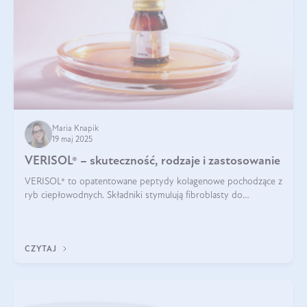
Maria Knapik
19 maj 2025
VERISOL® – skuteczność, rodzaje i zastosowanie
VERISOL® to opatentowane peptydy kolagenowe pochodzące z
ryb ciepłowodnych. Składniki stymulują fibroblasty do
produkcji kolagenu i elastyny w skórze. Kolagen VERISOL®
zapewnia wysoką biodostępność i umożliwia skuteczne dotarcie
do komórek skóry.
CZYTAJ