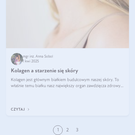
mgr inż. Anna Sobol
1 kwi 2025
Kolagen a starzenie się skóry
Kolagen jest głównym białkiem budulcowym naszej skóry. To
właśnie temu białku nasz największy organ zawdzięcza zdrowy
wygląd, odpowiednie nawilżenie i prawidłowe funkcjonowanie.tt
CZYTAJ
1
2
3