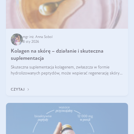
mgr inż. Anna Sobol
8 sty 2026
Kolagen na skórę – działanie i skuteczna
suplementacja
Skuteczna suplementacja kolagenem, zwłaszcza w formie
hydrolizowanych peptydów, może wspierać regenerację skóry i
poprawiać jej wygląd, jeśli jest połączona z odpowiednią dietą i
regularnością stosowania.
CZYTAJ