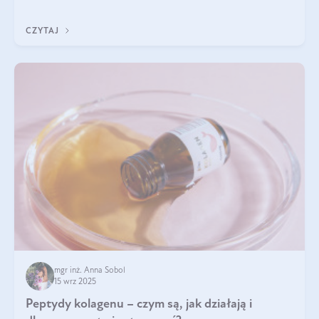
wewnątrz — to solidna podstawa do tego, by nasz wygląd
zewnętrzny prezentował się zdrowo i atrakcyjnie. Stosowanie
CZYTAJ
wysokiej jakości suplem
mgr inż. Anna Sobol
15 wrz 2025
Peptydy kolagenu – czym są, jak działają i