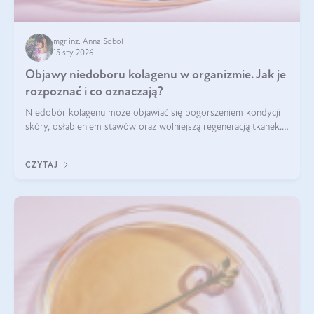
mgr inż. Anna Sobol
15 sty 2026
Objawy niedoboru kolagenu w organizmie. Jak je
rozpoznać i co oznaczają?
Niedobór kolagenu może objawiać się pogorszeniem kondycji
skóry, osłabieniem stawów oraz wolniejszą regeneracją tkanek.
Do najczęstszych sygnałów należą utrata jędrności i
elastyczności skóry, bóle stawów, łamliwość paznokci oraz
CZYTAJ
osłabienie włosów.