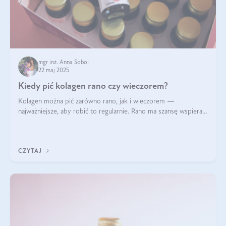
mgr inż. Anna Sobol
22 maj 2025
Kiedy pić kolagen rano czy wieczorem?
Kolagen można pić zarówno rano, jak i wieczorem —
najważniejsze, aby robić to regularnie. Rano ma szansę wspierać
energię i metabolizm, a wieczorem regenerację organizmu
podczas snu.
CZYTAJ