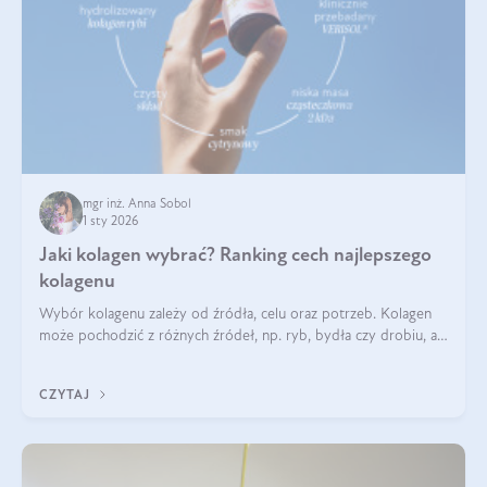
mgr inż. Anna Sobol
1 sty 2026
Jaki kolagen wybrać? Ranking cech najlepszego
kolagenu
Wybór kolagenu zależy od źródła, celu oraz potrzeb. Kolagen
może pochodzić z różnych źródeł, np. ryb, bydła czy drobiu, a
każdy typ ma swoje unikatowe właściwości. Dla skóry najlepiej
sprawdza się kolagen rybi, a dla wspierania stawów — kolagen
CZYTAJ
bydlęcy.