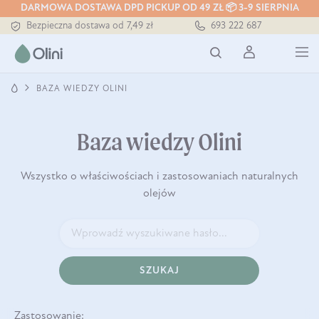
DARMOWA DOSTAWA DPD PICKUP OD 49 ZŁ 📦 3-9 SIERPNIA
Tłoczony zawsze na zimno
693 222 687
Bezpieczna dostawa od 7,49 zł
Darmowa dostawa od 199 zł
Tłoczony zawsze na zimno
BAZA WIEDZY OLINI
Baza wiedzy Olini
Wszystko o właściwościach i zastosowaniach naturalnych
olejów
SZUKAJ
Zastosowanie: