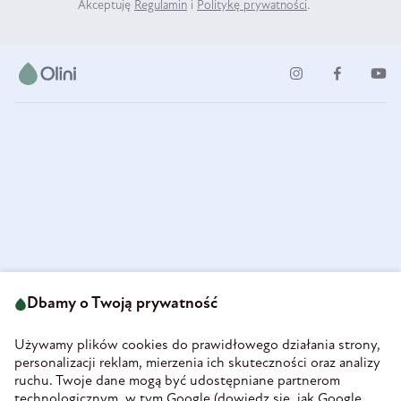
Akceptuję
Regulamin
i
Politykę prywatności
.
ul. Strzegomska 49
693 222 687
58-160 Świebodzice
Dbamy o Twoją prywatność
sklep@olini.pl
Polska
NIP 8860027066
Używamy plików cookies do prawidłowego działania strony,
REGON 890213034
personalizacji reklam, mierzenia ich skuteczności oraz analizy
ruchu. Twoje dane mogą być udostępniane partnerom
INFORMACJE
technologicznym, w tym Google (
dowiedz się, jak Google