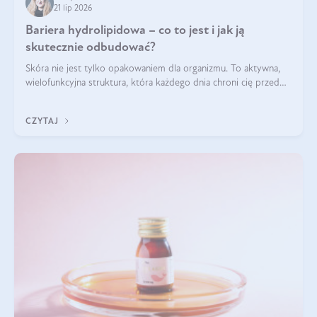
21 lip 2026
Bariera hydrolipidowa – co to jest i jak ją
skutecznie odbudować?
Skóra nie jest tylko opakowaniem dla organizmu. To aktywna,
wielofunkcyjna struktura, która każdego dnia chroni cię przed
utratą wody, wahaniami temperatury i czynnikami
środowiskowymi. Jednym z jej kluczowych elementów jest
CZYTAJ
bariera hydrolipidowa.