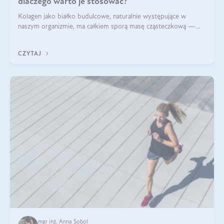
dlaczego warto je stosować?
Kolagen jako białko budulcowe, naturalnie występujące w
naszym organizmie, ma całkiem sporą masę cząsteczkową —
nawet do 300 kDa. Jeśli chcielibyśmy suplementować go w tej
formie, byłby trudno strawialny. Aby był lepiej przyswajalny i
CZYTAJ
bardziej biodostępny
mgr inż. Anna Sobol