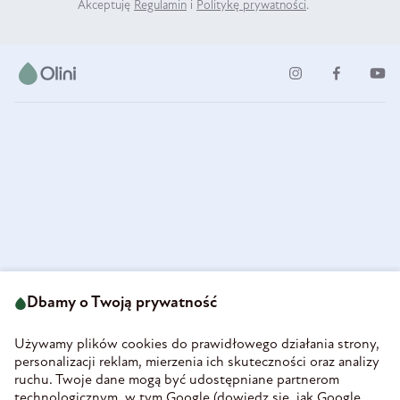
Akceptuję
Regulamin
i
Politykę prywatności
.
ul. Strzegomska 49
693 222 687
58-160 Świebodzice
Dbamy o Twoją prywatność
sklep@olini.pl
Polska
NIP 8860027066
Używamy plików cookies do prawidłowego działania strony,
REGON 890213034
personalizacji reklam, mierzenia ich skuteczności oraz analizy
ruchu. Twoje dane mogą być udostępniane partnerom
INFORMACJE
technologicznym, w tym Google (
dowiedz się, jak Google