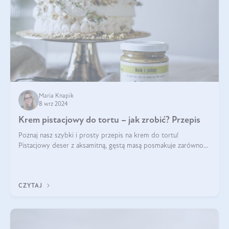
Maria Knapik
8 wrz 2024
Krem pistacjowy do tortu – jak zrobić? Przepis
Poznaj nasz szybki i prosty przepis na krem do tortu!
Pistacjowy deser z aksamitną, gęstą masą posmakuje zarówno
domownikom, jak i gościom. Dzięki niemu każdy kawałek ciasta
będzie prawdziwą ucztą dla
CZYTAJ