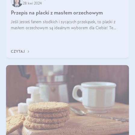
28 kwi 2024
Przepis na placki z masłem orzechowym
Jeśli jesteś fanem słodkich i sycących przekąsek, to placki z
masłem orzechowym są idealnym wyborem dla Ciebie! Te
pyszne placuszki, idealne na śniadanie lub podwieczorek z
pewnością dostarczą Ci ener
CZYTAJ