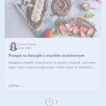
Paulina Maludy
6 mar 2024
Przepis na kanapki z masłem orzechowym
Kanapka z masłem orzechowym to proste, smaczne i pożywne
danie, które można przygotować w kilka minut. W zależności od
dodatków może być słodka lub wytrawna, a także dostosowana
do różnych diet i pref
CZYTAJ
1
2