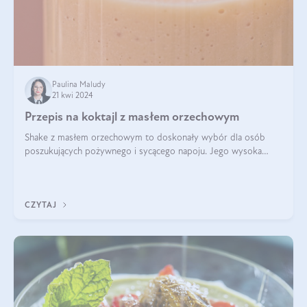
Paulina Maludy
21 kwi 2024
Przepis na koktajl z masłem orzechowym
Shake z masłem orzechowym to doskonały wybór dla osób
poszukujących pożywnego i sycącego napoju. Jego wysoka
zawartość białka sprawia, że jest idealnym uzupełnieniem diety,
szczególnie dla osób aktywn
CZYTAJ