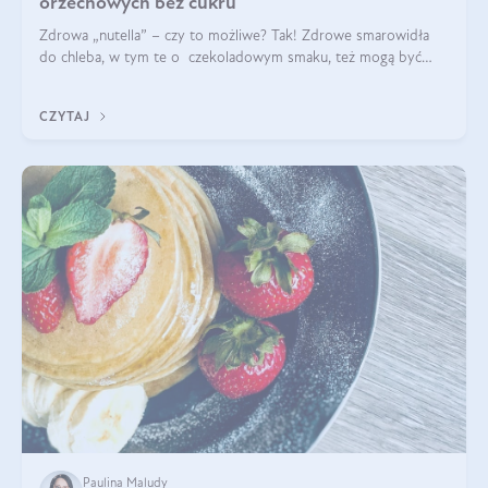
orzechowych bez cukru
Zdrowa „nutella” – czy to możliwe? Tak! Zdrowe smarowidła
do chleba, w tym te o czekoladowym smaku, też mogą być
pyszne. Przeczytaj nasz artykuł i dowiedz się więcej!
CZYTAJ
Paulina Maludy