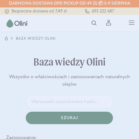
DARMOWA DOSTAWA DPD PICKUP OD 49 ZŁ 📦 3-9 SIERPNIA
Bezpieczna dostawa od 7,49 zł
693 222 687
Darmowa dostawa od 199 zł
Tłoczony zawsze na zimno
BAZA WIEDZY OLINI
Baza wiedzy Olini
Wszystko o właściwościach i zastosowaniach naturalnych
olejów
SZUKAJ
Zastosowanie: