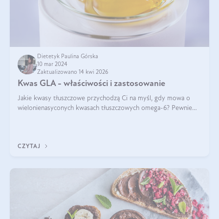
Dietetyk Paulina Górska
10 mar 2024
Zaktualizowano 14 kwi 2026
Kwas GLA - właściwości i zastosowanie
Jakie kwasy tłuszczowe przychodzą Ci na myśl, gdy mowa o
wielonienasyconych kwasach tłuszczowych omega-6? Pewnie
kwas linolowy, ponieważ mówi się o nim dość często. Jednak
tym razem będzie mowa o in
CZYTAJ