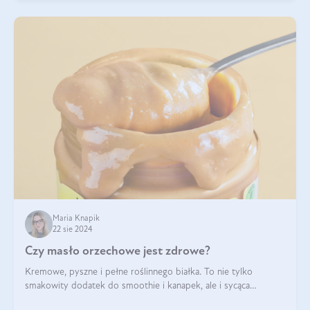
Maria Knapik
22 sie 2024
Czy masło orzechowe jest zdrowe?
Kremowe, pyszne i pełne roślinnego białka. To nie tylko
smakowity dodatek do smoothie i kanapek, ale i sycąca
przekąska dla całej rodziny. Czy warto jeść masło orzechowe?