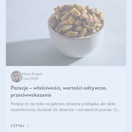
Maria Knapik
1 wrz 2024
Pistacje – właściwości, wartości odżywcze,
przeciwwskazania
Pistacje to nie tylko wyjątkowo smaczna przekąska, ale także
wszechstronny dodatek do deserów i wytrawnych potraw. Czy
pistacje są zdrowe? Jakie są ich właściwości? Gdzie rosną i czy
każdy może się ni
CZYTAJ