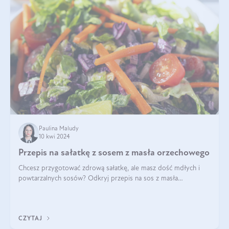
Paulina Maludy
10 kwi 2024
Przepis na sałatkę z sosem z masła orzechowego
Chcesz przygotować zdrową sałatkę, ale masz dość mdłych i
powtarzalnych sosów? Odkryj przepis na sos z masła
orzechowego i sosu sojowego, idealny zdrowy sos orzechowy
do sałatki, którą przygotowała dl
CZYTAJ