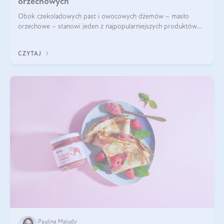
orzechowych
Obok czekoladowych past i owocowych dżemów – masło
orzechowe – stanowi jeden z najpopularniejszych produktów
żywieniowych i element wielu diet. Dobre masło orzechowe
naturalne to skarbnica protein ora
CZYTAJ
Paulina Maludy