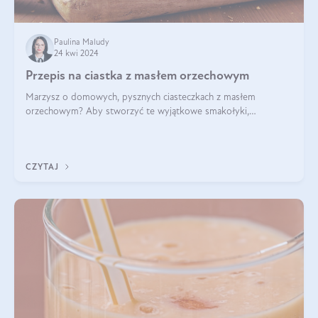
Paulina Maludy
24 kwi 2024
Przepis na ciastka z masłem orzechowym
Marzysz o domowych, pysznych ciasteczkach z masłem
orzechowym? Aby stworzyć te wyjątkowe smakołyki,
potrzebujesz kilku prostych składników takich jak masło
orzechowe, jajko, kawałki orzechów, mąka psz
CZYTAJ