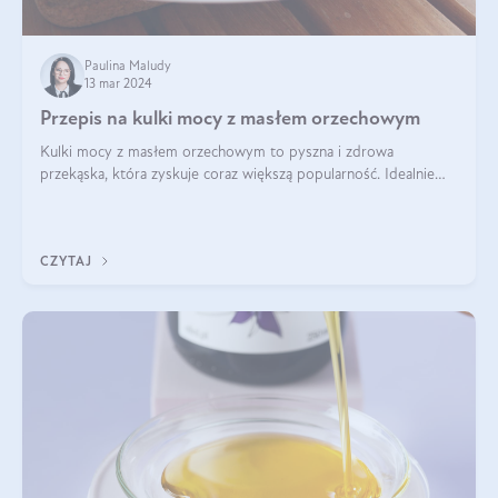
Paulina Maludy
13 mar 2024
Przepis na kulki mocy z masłem orzechowym
Kulki mocy z masłem orzechowym to pyszna i zdrowa
przekąska, która zyskuje coraz większą popularność. Idealnie
sprawdza się jako energetyczny dodatek do diety czy zdrowe
słodycze. Czym są te pyszne ku
CZYTAJ