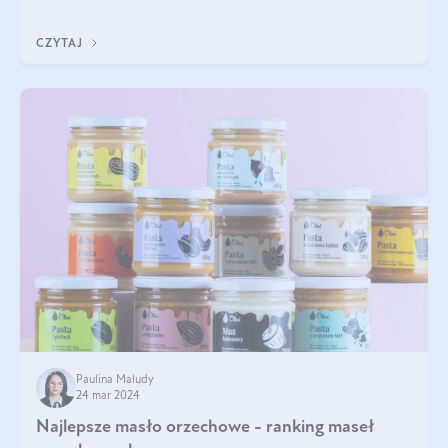
przyjaciele. W jaki sposób mogę psu podać masło orzechowe?
Czy jest ono bezpieczne d
CZYTAJ
Paulina Maludy
24 mar 2024
Najlepsze masło orzechowe - ranking maseł