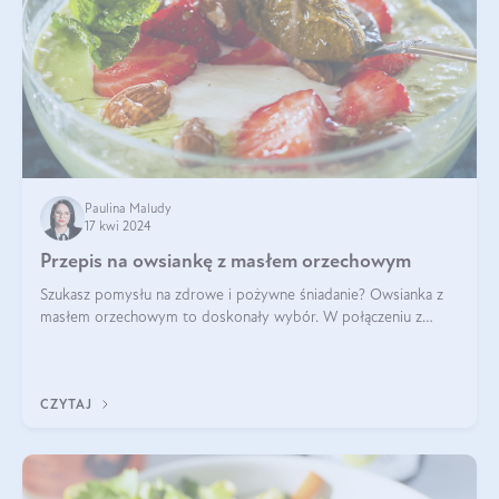
Paulina Maludy
17 kwi 2024
Przepis na owsiankę z masłem orzechowym
Szukasz pomysłu na zdrowe i pożywne śniadanie? Owsianka z
masłem orzechowym to doskonały wybór. W połączeniu z
dodatkami takimi jak banany, orzechy i syrop klonowy, stworzy
idealną kombinację smaków o
CZYTAJ