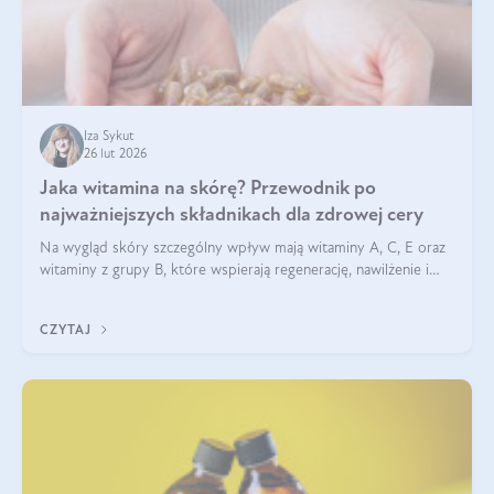
Iza Sykut
26 lut 2026
Jaka witamina na skórę? Przewodnik po
najważniejszych składnikach dla zdrowej cery
Na wygląd skóry szczególny wpływ mają witaminy A, C, E oraz
witaminy z grupy B, które wspierają regenerację, nawilżenie i
ochronę przed stresem oksydacyjnym. Odpowiednia podaż
tych witamin wspiera elastyczność skóry i jej naturalny blask.
CZYTAJ