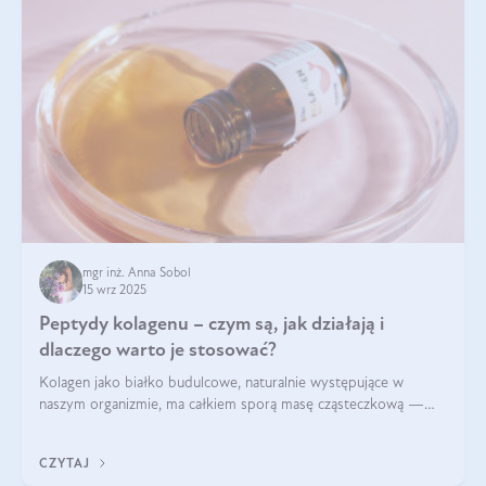
mgr inż. Anna Sobol
15 wrz 2025
Peptydy kolagenu – czym są, jak działają i
dlaczego warto je stosować?
Kolagen jako białko budulcowe, naturalnie występujące w
naszym organizmie, ma całkiem sporą masę cząsteczkową —
nawet do 300 kDa. Jeśli chcielibyśmy suplementować go w tej
formie, byłby trudno strawialny. Aby był lepiej przyswajalny i
CZYTAJ
bardziej biodostępny