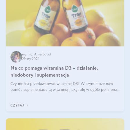
mgr inż. Anna Sobol
29 sty 2026
Na co pomaga witamina D3 – działanie,
niedobory i suplementacja
Czy można przedawkować witaminę D3? W czym może nam
pomóc suplementacja tą witaminą i jaką rolę w ogóle pełni ona
w naszym ciele? Powszechnie wiadomo, że jej przyjmowanie
zalecane jest jesienią i zimą, ale czy wiesz, dlaczego warto to
CZYTAJ
robić?