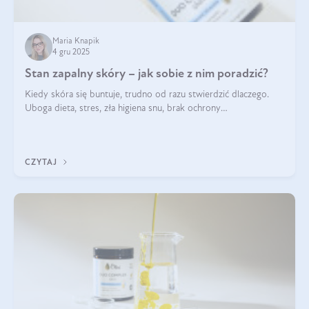
Maria Knapik
4 gru 2025
Stan zapalny skóry – jak sobie z nim poradzić?
Kiedy skóra się buntuje, trudno od razu stwierdzić dlaczego.
Uboga dieta, stres, zła higiena snu, brak ochrony
przeciwsłonecznej – powodów nasilenia stanów zapalnych może
być wiele. Jak poradzić sobie z ich przyczynami i skutkami?
CZYTAJ