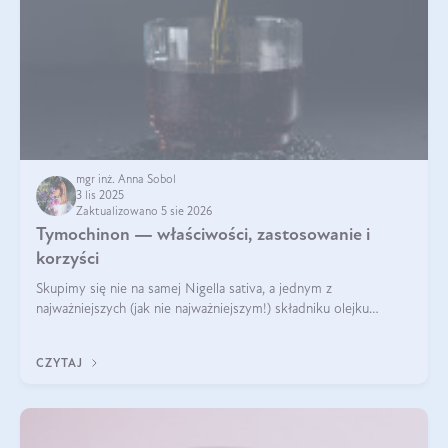
mgr inż. Anna Sobol
3 lis 2025
Zaktualizowano 5 sie 2026
Tymochinon — właściwości, zastosowanie i
korzyści
Skupimy się nie na samej Nigella sativa, a jednym z
najważniejszych (jak nie najważniejszym!) składniku olejku
eterycznego z czarnuszki: tymochinonie.
CZYTAJ