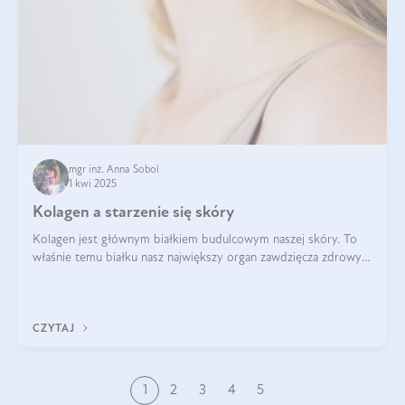
mgr inż. Anna Sobol
1 kwi 2025
Kolagen a starzenie się skóry
Kolagen jest głównym białkiem budulcowym naszej skóry. To
właśnie temu białku nasz największy organ zawdzięcza zdrowy
wygląd, odpowiednie nawilżenie i prawidłowe funkcjonowanie.tt
CZYTAJ
1
2
3
4
5