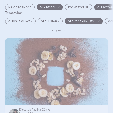
NA ODPORNOŚĆ
DLA DZIECI
KOSMETYCZNE
OLEJOWAN
Tematyka:
OLIWA Z OLIWEK
OLEJ LNIANY
OLEJ Z CZARNUSZKI
OC
118 artykułów
Dietetyk Paulina Górska