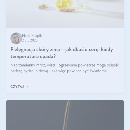
Maria Knapik
2 gru 2025
Pielęgnacja skóry zimą – jak dbać o cerę, kiedy
temperatura spada?
Naprzemienny mróz, wiatr i ogrzewane powietrze mogą osłabić
barierę hydrolipidową. Jaka więc powinna być świadoma
pielęgnacja w okresie chłodnych miesięcy?
CZYTAJ