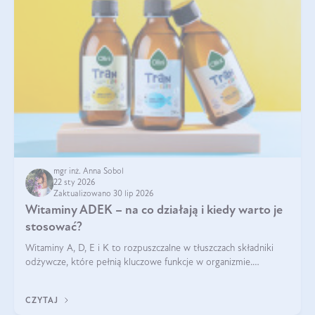
mgr inż. Anna Sobol
22 sty 2026
Zaktualizowano 30 lip 2026
Witaminy ADEK – na co działają i kiedy warto je
stosować?
Witaminy A, D, E i K to rozpuszczalne w tłuszczach składniki
odżywcze, które pełnią kluczowe funkcje w organizmie.
Wspierają zdrowie skóry i wzroku, odporność, prawidłową
krzepliwość krwi oraz mineralizację kości.
CZYTAJ