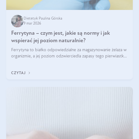
Dietetyk Paulina Górska
9 mar 2026
Ferrytyna – czym jest, jakie są normy i jak
wspierać jej poziom naturalnie?
Ferrytyna to białko odpowiedzialne za magazynowanie żelaza w
organizmie, a jej poziom odzwierciedla zapasy tego pierwiastka.
Warto dowiedzieć się więcej na jej temat, ponieważ niedobór
ferrytyny daje objawy, które mogą utrudniać codzienne
CZYTAJ
funkcjonowanie (