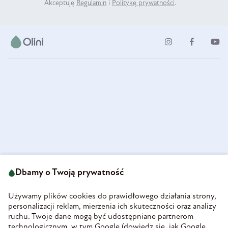
Akceptuję
Regulamin
i
Politykę prywatności
.
ul. Strzegomska 49
693 222 687
58-160 Świebodzice
Dbamy o Twoją prywatność
sklep@olini.pl
Polska
NIP 8860027066
Używamy plików cookies do prawidłowego działania strony,
REGON 890213034
personalizacji reklam, mierzenia ich skuteczności oraz analizy
ruchu. Twoje dane mogą być udostępniane partnerom
INFORMACJE
technologicznym, w tym Google (
dowiedz się, jak Google