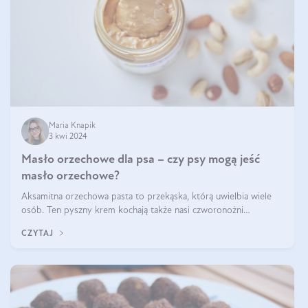
Maria Knapik
3 kwi 2024
Masło orzechowe dla psa – czy psy mogą jeść
masło orzechowe?
Aksamitna orzechowa pasta to przekąska, którą uwielbia wiele
osób. Ten pyszny krem kochają także nasi czworonożni
przyjaciele. W jaki sposób mogę psu podać masło orzechowe?
CZYTAJ
Czy jest ono bezpieczne d