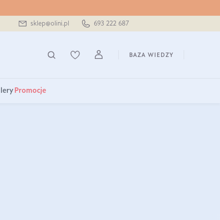
sklep@olini.pl
693 222 687
BAZA WIEDZY
lery
Promocje