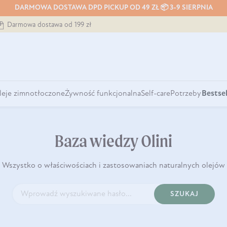
DARMOWA DOSTAWA DPD PICKUP OD 49 ZŁ 📦 3-9 SIERPNIA
Darmowa dostawa od 199 zł
leje zimnotłoczone
Żywność funkcjonalna
Self-care
Potrzeby
Bestsel
Baza wiedzy Olini
Wszystko o właściwościach i zastosowaniach naturalnych olejów
SZUKAJ