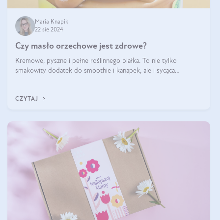
Maria Knapik
22 sie 2024
Czy masło orzechowe jest zdrowe?
Kremowe, pyszne i pełne roślinnego białka. To nie tylko
smakowity dodatek do smoothie i kanapek, ale i sycąca
przekąska dla całej rodziny. Czy warto jeść masło orzechowe?
Jakie są korzyści zdrowotne
CZYTAJ