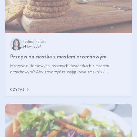
Paulina Maludy
24 kwi 2024
Przepis na ciastka z masłem orzechowym
Marzysz o domowych, pysznych ciasteczkach z masłem
orzechowym? Aby stworzyć te wyjątkowe smakołyki,
potrzebujesz kilku prostych składników takich jak masło
orzechowe, jajko, kawałki orzechów, mąka psz
CZYTAJ