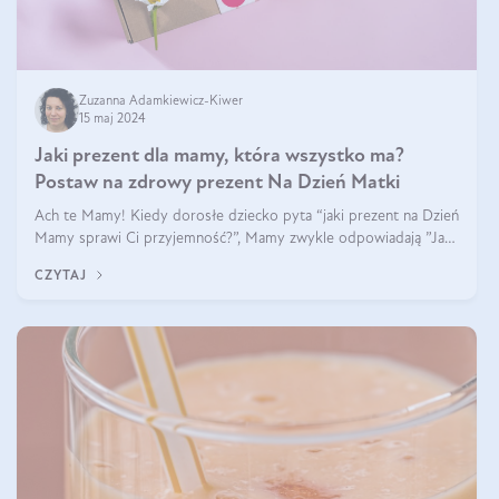
Zuzanna Adamkiewicz-Kiwer
15 maj 2024
Jaki prezent dla mamy, która wszystko ma?
Postaw na zdrowy prezent Na Dzień Matki
Ach te Mamy! Kiedy dorosłe dziecko pyta “jaki prezent na Dzień
Mamy sprawi Ci przyjemność?”, Mamy zwykle odpowiadają ”Ja
już wszystko mam!”. Co roku to samo. Jak więc wybrać zdrowy
CZYTAJ
prezent na Dzień Ma