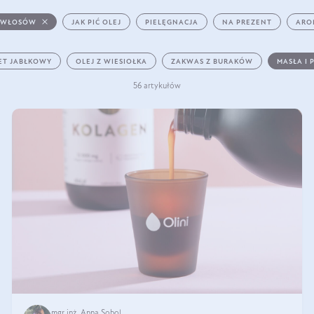
 WŁOSÓW
JAK PIĆ OLEJ
PIELĘGNACJA
NA PREZENT
ARO
ET JABŁKOWY
OLEJ Z WIESIOŁKA
ZAKWAS Z BURAKÓW
MASŁA I 
56 artykułów
mgr inż. Anna Sobol