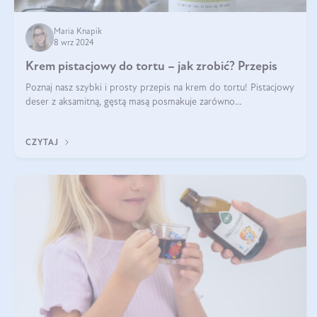
Maria Knapik
8 wrz 2024
Krem pistacjowy do tortu – jak zrobić? Przepis
Poznaj nasz szybki i prosty przepis na krem do tortu! Pistacjowy
deser z aksamitną, gęstą masą posmakuje zarówno
domownikom, jak i gościom. Dzięki niemu każdy kawałek ciasta
będzie prawdziwą ucztą dla
CZYTAJ