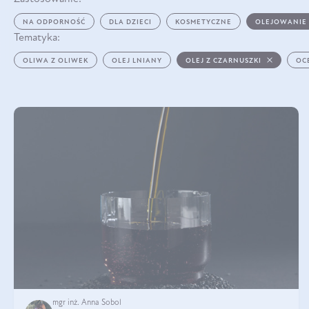
NA ODPORNOŚĆ
DLA DZIECI
KOSMETYCZNE
OLEJOWANIE
Tematyka:
OLIWA Z OLIWEK
OLEJ LNIANY
OLEJ Z CZARNUSZKI
OC
mgr inż. Anna Sobol