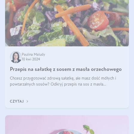
Paulina Maludy
10 kwi 2024
Przepis na sałatkę z sosem z masła orzechowego
Chcesz przygotować zdrową sałatkę, ale masz dość mdłych i
powtarzalnych sosów? Odkryj przepis na sos z masła
orzechowego i sosu sojowego, idealny zdrowy sos orzechowy
do sałatki, którą przygotowała dl
CZYTAJ