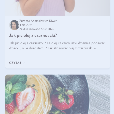
Zuzanna Adamkiewicz-Kiwer
4 sie 2024
Zaktualizowano 5 sie 2026
Jak pić olej z czarnuszki?
Jak pić olej z czarnuszki? Ile oleju z czarnuszki dziennie podawać
dziecku, a ile dorosłemu? Jak stosować olej z czarnuszki w
pielęgnacji? Jak powinno wyglądać dawkowanie oleju z
czarnuszki? Kto nie p
CZYTAJ