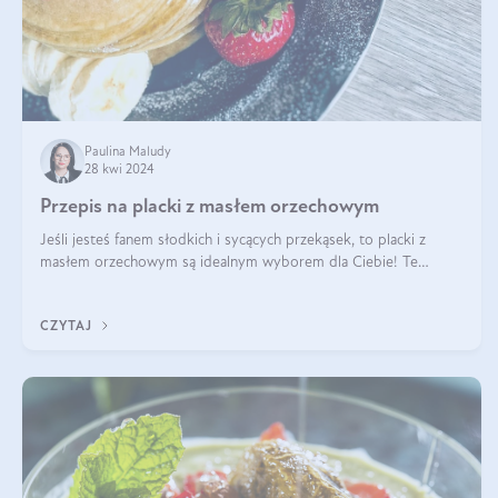
Paulina Maludy
28 kwi 2024
Przepis na placki z masłem orzechowym
Jeśli jesteś fanem słodkich i sycących przekąsek, to placki z
masłem orzechowym są idealnym wyborem dla Ciebie! Te
pyszne placuszki, idealne na śniadanie lub podwieczorek z
pewnością dostarczą Ci ener
CZYTAJ