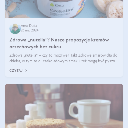
Anna Duda
26 maj 2024
Zdrowa „nutella”? Nasze propozycje kremów
orzechowych bez cukru
Zdrowa „nutella” – czy to możliwe? Tak! Zdrowe smarowidła do
chleba, w tym te o czekoladowym smaku, też mogą być pyszne.
Przeczytaj nasz artykuł i dowiedz się więcej!
CZYTAJ