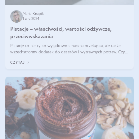
Maria Knapik
1 wrz 2024
Pistacje – właściwości, wartości odżywcze,
przeciwwskazania
Pistacje to nie tylko wyjątkowo smaczna przekąska, ale także
wszechstronny dodatek do deserów i wytrawnych potraw. Czy
pistacje są zdrowe? Jakie są ich właściwości? Gdzie rosną i czy
CZYTAJ
każdy może się ni