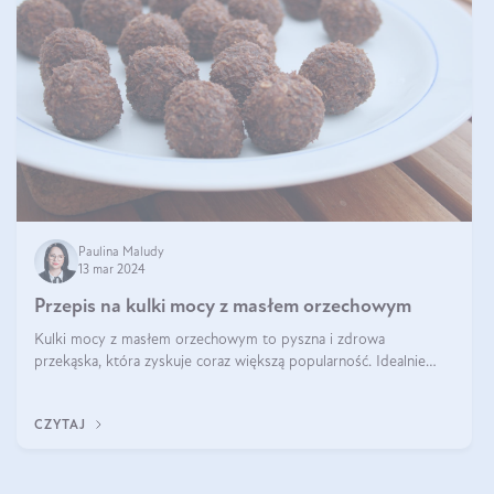
Paulina Maludy
13 mar 2024
Przepis na kulki mocy z masłem orzechowym
Kulki mocy z masłem orzechowym to pyszna i zdrowa
przekąska, która zyskuje coraz większą popularność. Idealnie
sprawdza się jako energetyczny dodatek do diety czy zdrowe
słodycze. Czym są te pyszne ku
CZYTAJ