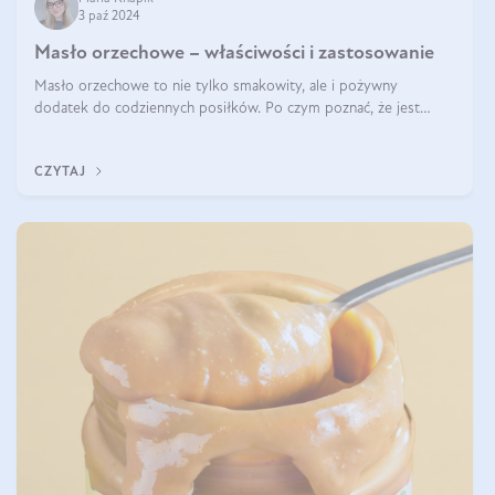
3 paź 2024
Masło orzechowe – właściwości i zastosowanie
Masło orzechowe to nie tylko smakowity, ale i pożywny
dodatek do codziennych posiłków. Po czym poznać, że jest
wysokiej jakości? Do jakich przepisów najlepiej je wykorzystać?
Czym różni się od pasty
CZYTAJ