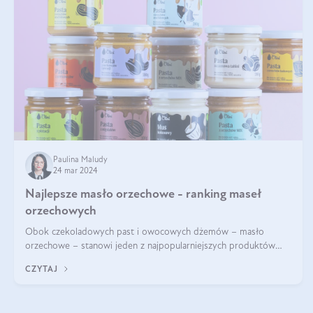
Paulina Maludy
24 mar 2024
Najlepsze masło orzechowe - ranking maseł
orzechowych
Obok czekoladowych past i owocowych dżemów – masło
orzechowe – stanowi jeden z najpopularniejszych produktów
żywieniowych i element wielu diet. Dobre masło orzechowe
CZYTAJ
naturalne to skarbnica protein ora