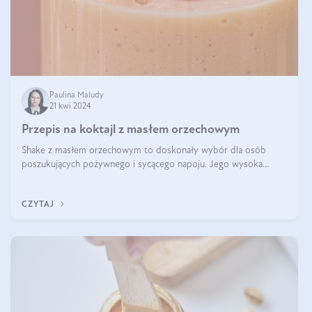
Paulina Maludy
21 kwi 2024
Przepis na koktajl z masłem orzechowym
Shake z masłem orzechowym to doskonały wybór dla osób
poszukujących pożywnego i sycącego napoju. Jego wysoka
zawartość białka sprawia, że jest idealnym uzupełnieniem diety,
szczególnie dla osób aktywn
CZYTAJ