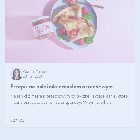
Paulina Maludy
20 mar 2024
Przepis na naleśniki z masłem orzechowym
Naleśniki z masłem orzechowym to pyszne i sycące danie, które
można przygotować na różne sposoby. W tym artykule
przedstawimy przepisy na naleśniki z masłem orzechowym
zaproponujemy różne warianty i d
CZYTAJ