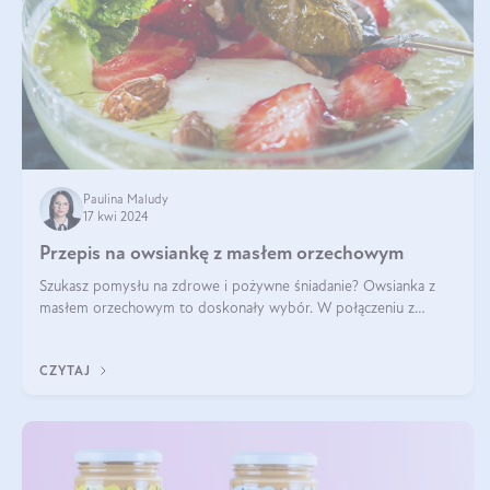
Paulina Maludy
17 kwi 2024
Przepis na owsiankę z masłem orzechowym
Szukasz pomysłu na zdrowe i pożywne śniadanie? Owsianka z
masłem orzechowym to doskonały wybór. W połączeniu z
dodatkami takimi jak banany, orzechy i syrop klonowy, stworzy
idealną kombinację smaków o
CZYTAJ