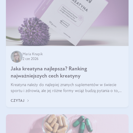
Maria Knapik
2 cze 2026
Jaka kreatyna najlepsza? Ranking
najważniejszych cech kreatyny
Kreatyna należy do najlepiej znanych suplementów w świecie
sportu i zdrowia, ale jej różne formy wciąż budzą pytania o to,
która sprawdza się najlepiej w praktyce. W tym artykule
CZYTAJ
przyglądamy się temu, jaka forma kreatyny jest najlepsza.