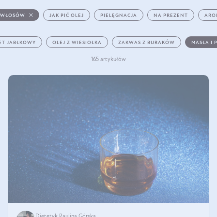
 WŁOSÓW
JAK PIĆ OLEJ
PIELĘGNACJA
NA PREZENT
ARO
ET JABŁKOWY
OLEJ Z WIESIOŁKA
ZAKWAS Z BURAKÓW
MASŁA I 
165 artykułów
Dietetyk Paulina Górska