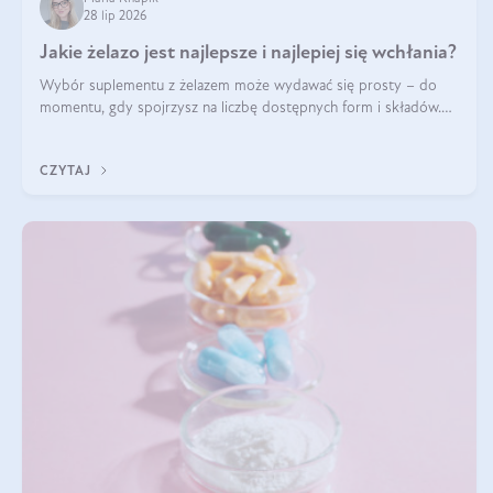
28 lip 2026
Jakie żelazo jest najlepsze i najlepiej się wchłania?
Wybór suplementu z żelazem może wydawać się prosty – do
momentu, gdy spojrzysz na liczbę dostępnych form i składów.
Lepszy będzie bisglicynian, czy siarczan? Co wpływa na
wchłanianie żelaza i jakie dodatkowe składniki powinien zawierać
CZYTAJ
suplement?