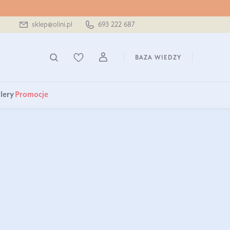
sklep@olini.pl
693 222 687
BAZA WIEDZY
lery
Promocje