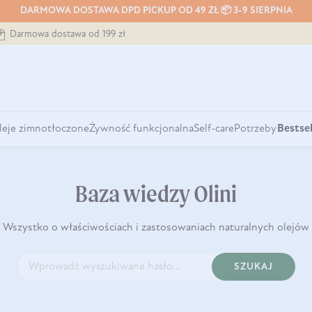
DARMOWA DOSTAWA DPD PICKUP OD 49 ZŁ 📦 3-9 SIERPNIA
Darmowa dostawa od 199 zł
leje zimnotłoczone
Żywność funkcjonalna
Self-care
Potrzeby
Bestsel
Baza wiedzy Olini
Wszystko o właściwościach i zastosowaniach naturalnych olejów
SZUKAJ