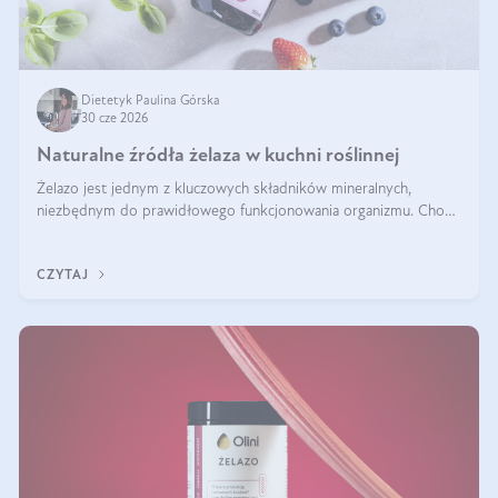
Dietetyk Paulina Górska
30 cze 2026
Naturalne źródła żelaza w kuchni roślinnej
Żelazo jest jednym z kluczowych składników mineralnych,
niezbędnym do prawidłowego funkcjonowania organizmu. Choć
często uważa się, że występuje głównie w produktach
odzwierzęcych, kuchnia roślinna oferuje wiele wartościowych
CZYTAJ
źródeł tego pierwiastka.