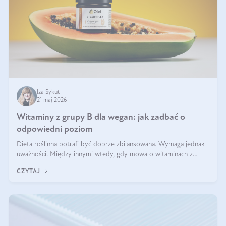
Iza Sykut
21 maj 2026
Witaminy z grupy B dla wegan: jak zadbać o
odpowiedni poziom
Dieta roślinna potrafi być dobrze zbilansowana. Wymaga jednak
uważności. Między innymi wtedy, gdy mowa o witaminach z
grupy B. Te składniki nie działają w pojedynkę. Tworzą system
CZYTAJ
naczyń połączonych.