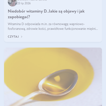
23 lip 2026
Niedobór witaminy D. Jakie są objawy i jak
zapobiegać?
Witamina D odpowiada m.in. za równowagę wapniowo-
fosforanową, zdrowie kości, prawidłowe funkcjonowanie mięśni i
wspieranie odporności. Mimo że organizm może ją wytwarzać
CZYTAJ
pod wpływem słońca, niedobór witaminy D pozostaje częstym
problemem.