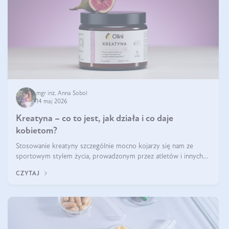
mgr inż. Anna Sobol
14 maj 2026
Kreatyna – co to jest, jak działa i co daje
kobietom?
Stosowanie kreatyny szczególnie mocno kojarzy się nam ze
sportowym stylem życia, prowadzonym przez atletów i innych
miłośników aktywności fizycznej. Nie bez powodu: faktycznie,
CZYTAJ
ten naturalny metabolit aminokwasów poprawia wydolność i
zwiększa masę