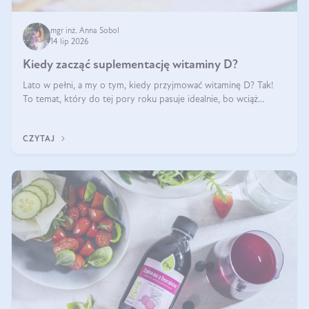
mgr inż. Anna Sobol
14 lip 2026
Kiedy zacząć suplementację witaminy D?
Lato w pełni, a my o tym, kiedy przyjmować witaminę D? Tak!
To temat, który do tej pory roku pasuje idealnie, bo wciąż
zdarza się, że suplementacja tej witaminy pozostawia
wątpliwości. Najczęstsze pytania dotyczą tego, ile trzeba być na
CZYTAJ
słońcu, aby witami