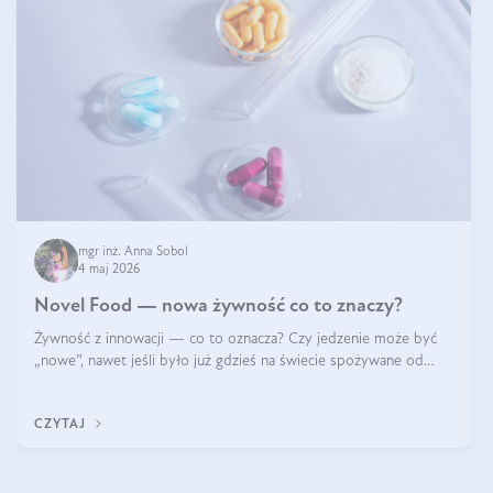
mgr inż. Anna Sobol
4 maj 2026
Novel Food — nowa żywność co to znaczy?
Żywność z innowacji — co to oznacza? Czy jedzenie może być
„nowe”, nawet jeśli było już gdzieś na świecie spożywane od
wieków? Czy w składnikach spożywczych mogą być obecne
jakieś nanomateriały? Dowiesz się tego z niniejszego artykułu:
CZYTAJ
poznasz definicję n