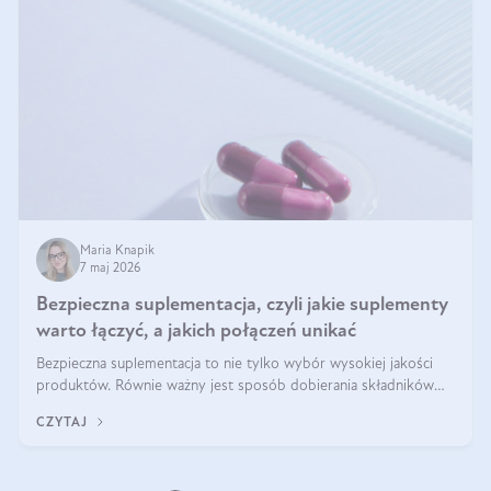
Maria Knapik
7 maj 2026
Bezpieczna suplementacja, czyli jakie suplementy
warto łączyć, a jakich połączeń unikać
Bezpieczna suplementacja to nie tylko wybór wysokiej jakości
produktów. Równie ważny jest sposób dobierania składników
aktywnych, tak żeby działały one maksymalnie skutecznie. Jak
CZYTAJ
łączyć suplementy diety? Poznaj nasze wskazówki.