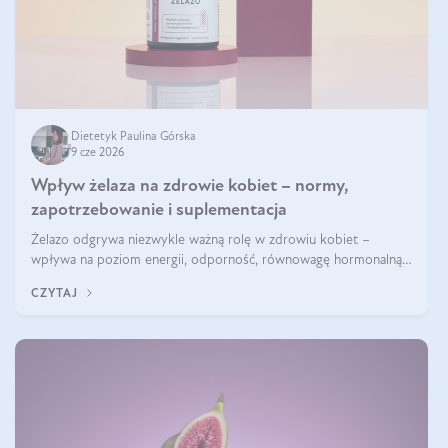
Dietetyk Paulina Górska
9 cze 2026
Wpływ żelaza na zdrowie kobiet – normy,
zapotrzebowanie i suplementacja
Żelazo odgrywa niezwykle ważną rolę w zdrowiu kobiet –
wpływa na poziom energii, odporność, równowagę hormonalną i
prawidłowy przebieg cyklu miesiączkowego oraz ciąży. Jego
CZYTAJ
niedobór może prowadzić m.in. do zmęczenia, bólów i zawrotów
głowy czy problemów z