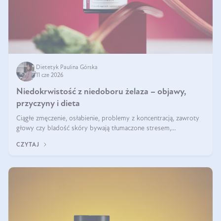
Dietetyk Paulina Górska
11 cze 2026
Niedokrwistość z niedoboru żelaza – objawy,
przyczyny i dieta
Ciągłe zmęczenie, osłabienie, problemy z koncentracją, zawroty
głowy czy bladość skóry bywają tłumaczone stresem,
przepracowaniem lub niedoborem snu. Tymczasem ich przyczyną
CZYTAJ
może być niedokrwistość z niedoboru żelaza.