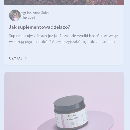
mgr inż. Anna Sobol
9 lip 2026
Jak suplementować żelazo?
Suplementujesz żelazo już jakiś czas, ale wyniki badań krwi wciąż
wskazują jego niedobór? A czy przyjrzałaś się dobrze samemu
sposobowi suplementacji tego mikroelementu? Dowiedz się, jak
uzupełnić żelazo, aby dobrze się wchłaniało.
CZYTAJ