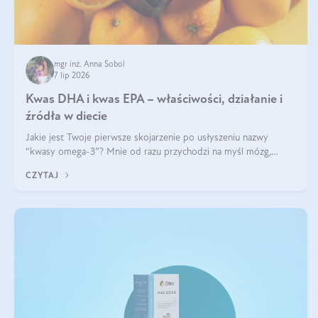
mgr inż. Anna Sobol
7 lip 2026
Kwas DHA i kwas EPA – właściwości, działanie i
źródła w diecie
Jakie jest Twoje pierwsze skojarzenie po usłyszeniu nazwy
“kwasy omega-3”? Mnie od razu przychodzi na myśl mózg,
wsparcie układu nerwowego i zdrowie skóry. W tym artykule
CZYTAJ
skupimy się głównie na dwóch kwasach z tej rodziny: DHA oraz
EPA.