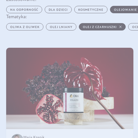
NA ODPORNOŚĆ
DLA DZIECI
KOSMETYCZNE
OLEJOWANIE
Tematyka:
OLIWA Z OLIWEK
OLEJ LNIANY
OLEJ Z CZARNUSZKI
OC
Maria Knapik