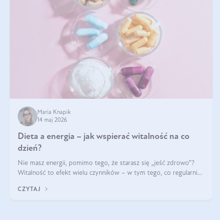
Maria Knapik
14 maj 2026
Dieta a energia – jak wspierać witalność na co
dzień?
Nie masz energii, pomimo tego, że starasz się „jeść zdrowo”?
Witalność to efekt wielu czynników – w tym tego, co regularnie
ląduje na talerzu. Zapotrzebowanie na składniki odżywcze różni
CZYTAJ
się w zależności od osoby