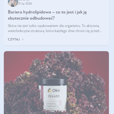
21 lip 2026
Bariera hydrolipidowa – co to jest i jak ją
skutecznie odbudować?
Skóra nie jest tylko opakowaniem dla organizmu. To aktywna,
wielofunkcyjna struktura, która każdego dnia chroni cię przed
utratą wody, wahaniami temperatury i czynnikami
CZYTAJ
środowiskowymi. Jednym z jej kluczowych elementów jest
bariera hydrolipidowa.