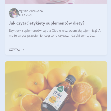
mgr inż. Anna Sobol
16 lip 2026
Jak czytać etykiety suplementów diety?
Etykiety suplementów są dla Ciebie niezrozumiałą tajemnicą? A
może wręcz przeciwnie, często je czytasz i dzięki temu, że
doskonale rozumiesz co jest na nich napisane, dokonujesz
najlepszych dla siebie decyzji zakupowych?
CZYTAJ