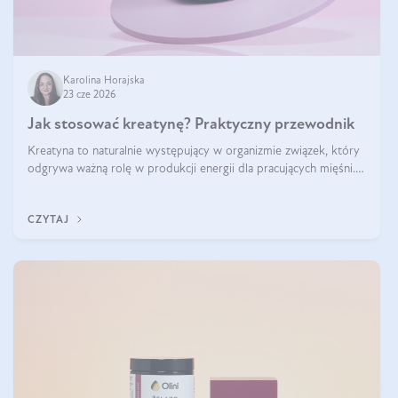
Karolina Horajska
23 cze 2026
Jak stosować kreatynę? Praktyczny przewodnik
Kreatyna to naturalnie występujący w organizmie związek, który
odgrywa ważną rolę w produkcji energii dla pracujących mięśni.
Choć przez lata kojarzono ją głównie ze sportami siłowymi, dziś
jest jednym z najlepiej przebadanych suplementów stosowanych
CZYTAJ
prze