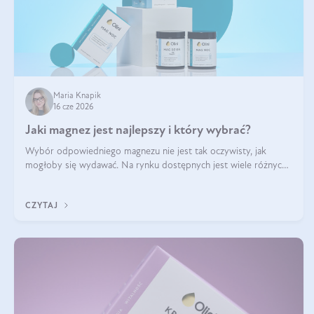
Maria Knapik
16 cze 2026
Jaki magnez jest najlepszy i który wybrać?
Wybór odpowiedniego magnezu nie jest tak oczywisty, jak
mogłoby się wydawać. Na rynku dostępnych jest wiele różnych
form tego pierwiastka, a każda z nich różni się przyswajalnością,
działaniem i tolerancją przez organizm.
CZYTAJ