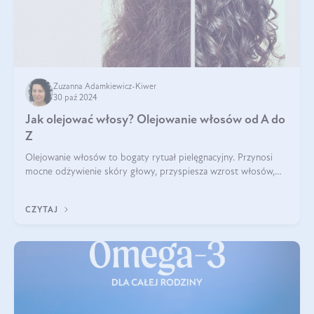
Zuzanna Adamkiewicz-Kiwer
30 paź 2024
Jak olejować włosy? Olejowanie włosów od A do
Z
Olejowanie włosów to bogaty rytuał pielęgnacyjny. Przynosi
mocne odżywienie skóry głowy, przyspiesza wzrost włosów,
wspiera przy walce z łupieżem i ŁZS, zamyka nawilżenie we
wnętrzu włosa. Brzmi ekskl
CZYTAJ