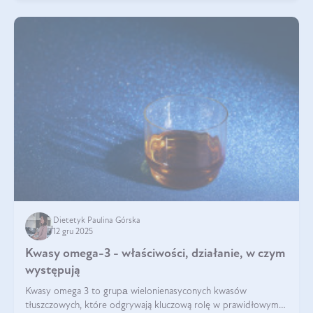
Dietetyk Paulina Górska
12 gru 2025
Kwasy omega-3 - właściwości, działanie, w czym
występują
Kwasy omega 3 to grupа wielonienasyconych kwasów
tłuszczowych, które odgrywają kluczową rolę w prawidłowym