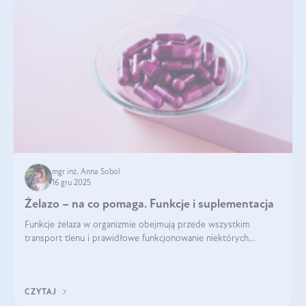
mgr inż. Anna Sobol
16 gru 2025
Żelazo – na co pomaga. Funkcje i suplementacja
Funkcje żelaza w organizmie obejmują przede wszystkim
transport tlenu i prawidłowe funkcjonowanie niektórych
enzymów. Żelazo odpowiada też za działanie układu
immunologicznego i nerwowego, szczególnie na wczesnym
etapie życia.
CZYTAJ