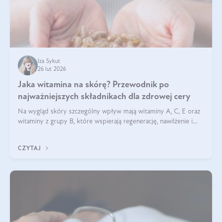
Iza Sykut
26 lut 2026
Jaka witamina na skórę? Przewodnik po
najważniejszych składnikach dla zdrowej cery
Na wygląd skóry szczególny wpływ mają witaminy A, C, E oraz
witaminy z grupy B, które wspierają regenerację, nawilżenie i
ochronę przed stresem oksydacyjnym. Odpowiednia podaż
tych witamin wspiera elastyczność skóry i jej naturalny blask.
CZYTAJ