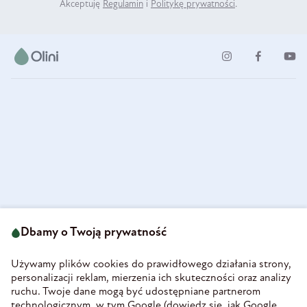
Akceptuję
Regulamin
i
Politykę prywatności
.
ul. Strzegomska 49
693 222 687
58-160 Świebodzice
Dbamy o Twoją prywatność
sklep@olini.pl
Polska
NIP 8860027066
Używamy plików cookies do prawidłowego działania strony,
REGON 890213034
personalizacji reklam, mierzenia ich skuteczności oraz analizy
ruchu. Twoje dane mogą być udostępniane partnerom
INFORMACJE
technologicznym, w tym Google (
dowiedz się, jak Google