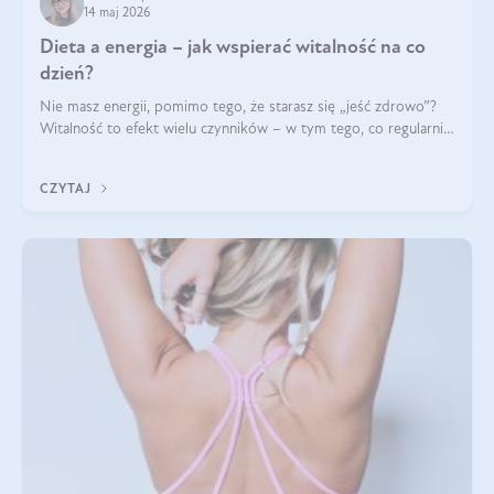
14 maj 2026
Dieta a energia – jak wspierać witalność na co
dzień?
Nie masz energii, pomimo tego, że starasz się „jeść zdrowo”?
Witalność to efekt wielu czynników – w tym tego, co regularnie
ląduje na talerzu. Zapotrzebowanie na składniki odżywcze różni
się w zależności od osoby
CZYTAJ