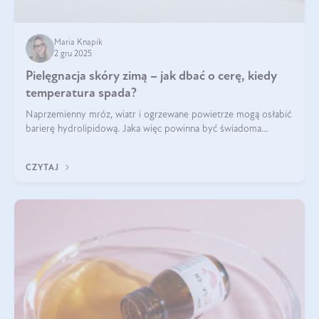
Maria Knapik
2 gru 2025
Pielęgnacja skóry zimą – jak dbać o cerę, kiedy
temperatura spada?
Naprzemienny mróz, wiatr i ogrzewane powietrze mogą osłabić
barierę hydrolipidową. Jaka więc powinna być świadoma
pielęgnacja w okresie chłodnych miesięcy?
CZYTAJ