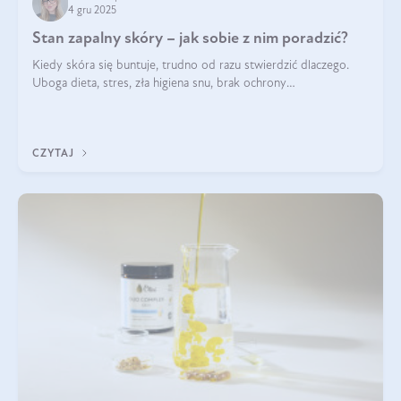
4 gru 2025
Stan zapalny skóry – jak sobie z nim poradzić?
Kiedy skóra się buntuje, trudno od razu stwierdzić dlaczego.
Uboga dieta, stres, zła higiena snu, brak ochrony
przeciwsłonecznej – powodów nasilenia stanów zapalnych może
być wiele. Jak poradzić sobie z ich przyczynami i skutkami?
CZYTAJ