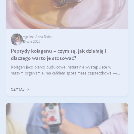
mgr inż. Anna Sobol
15 wrz 2025
Peptydy kolagenu – czym są, jak działają i
dlaczego warto je stosować?
Kolagen jako białko budulcowe, naturalnie występujące w
naszym organizmie, ma całkiem sporą masę cząsteczkową —
nawet do 300 kDa. Jeśli chcielibyśmy suplementować go w tej
formie, byłby trudno strawialny. Aby był lepiej przyswajalny i
CZYTAJ
bardziej biodostępny