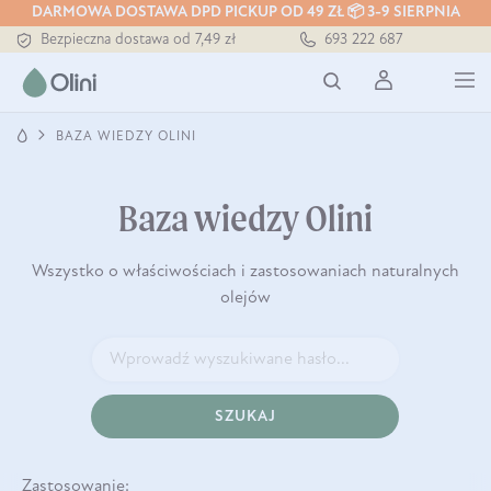
Tłoczony zawsze na zimno
DARMOWA DOSTAWA DPD PICKUP OD 49 ZŁ 📦 3-9 SIERPNIA
Bezpieczna dostawa od 7,49 zł
693 222 687
Darmowa dostawa od 199 zł
Tłoczony zawsze na zimno
BAZA WIEDZY OLINI
Baza wiedzy Olini
Wszystko o właściwościach i zastosowaniach naturalnych
olejów
SZUKAJ
Zastosowanie: