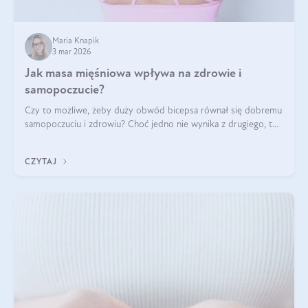
Maria Knapik
3 mar 2026
Jak masa mięśniowa wpływa na zdrowie i
samopoczucie?
Czy to możliwe, żeby duży obwód bicepsa równał się dobremu
samopoczuciu i zdrowiu? Choć jedno nie wynika z drugiego, to
jest między nimi powiązanie – masa mięśniowa może znacznie
poprawić jakość życia. W jaki sposób? W tym wpisie wszystko
CZYTAJ
wyjaśnimy.