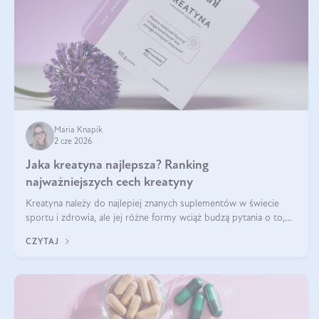
Maria Knapik
2 cze 2026
Jaka kreatyna najlepsza? Ranking
najważniejszych cech kreatyny
Kreatyna należy do najlepiej znanych suplementów w świecie
sportu i zdrowia, ale jej różne formy wciąż budzą pytania o to,
która sprawdza się najlepiej w praktyce. W tym artykule
CZYTAJ
przyglądamy się temu, jaka forma kreatyny jest najlepsza.