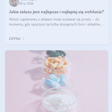
28 lip 2026
Jakie żelazo jest najlepsze i najlepiej się wchłania?
Wybór suplementu z żelazem może wydawać się prosty – do
momentu, gdy spojrzysz na liczbę dostępnych form i składów.
Lepszy będzie bisglicynian, czy siarczan? Co wpływa na
wchłanianie żelaza i jakie dodatkowe składniki powinien zawierać
CZYTAJ
suplement?