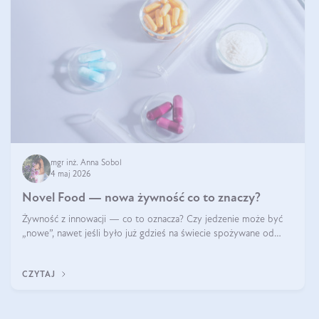
mgr inż. Anna Sobol
4 maj 2026
Novel Food — nowa żywność co to znaczy?
Żywność z innowacji — co to oznacza? Czy jedzenie może być
„nowe”, nawet jeśli było już gdzieś na świecie spożywane od
wieków? Czy w składnikach spożywczych mogą być obecne
jakieś nanomateriały? Dowiesz się tego z niniejszego artykułu:
CZYTAJ
poznasz definicję n