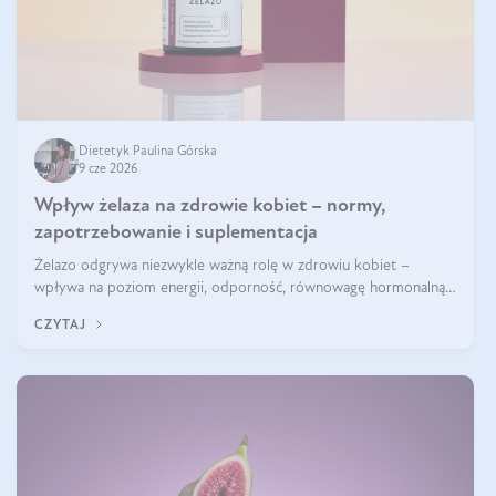
Dietetyk Paulina Górska
9 cze 2026
Wpływ żelaza na zdrowie kobiet – normy,
zapotrzebowanie i suplementacja
Żelazo odgrywa niezwykle ważną rolę w zdrowiu kobiet –
wpływa na poziom energii, odporność, równowagę hormonalną i
prawidłowy przebieg cyklu miesiączkowego oraz ciąży. Jego
CZYTAJ
niedobór może prowadzić m.in. do zmęczenia, bólów i zawrotów
głowy czy problemów z