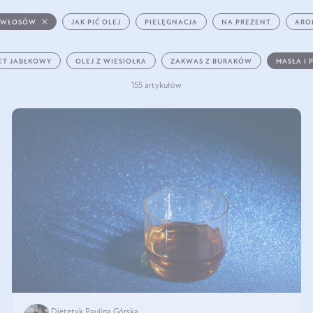
 WŁOSÓW
JAK PIĆ OLEJ
PIELĘGNACJA
NA PREZENT
ARO
ET JABŁKOWY
OLEJ Z WIESIOŁKA
ZAKWAS Z BURAKÓW
MASŁA I 
155 artykułów
Dietetyk Paulina Górska