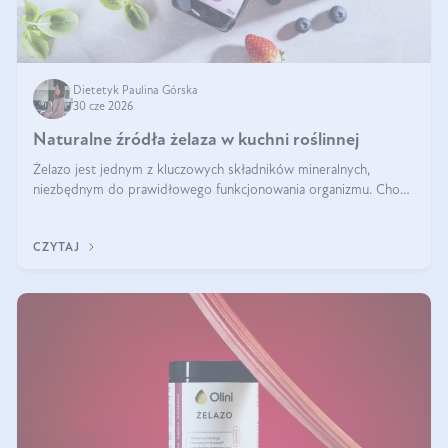
Dietetyk Paulina Górska
30 cze 2026
Naturalne źródła żelaza w kuchni roślinnej
Żelazo jest jednym z kluczowych składników mineralnych,
niezbędnym do prawidłowego funkcjonowania organizmu. Choć
często uważa się, że występuje głównie w produktach
odzwierzęcych, kuchnia roślinna oferuje wiele wartościowych
CZYTAJ
źródeł tego pierwiastka.