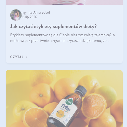
mgr inż. Anna Sobol
16 lip 2026
Jak czytać etykiety suplementów diety?
Etykiety suplementów są dla Ciebie niezrozumiałą tajemnicą? A
może wręcz przeciwnie, często je czytasz i dzięki temu, że
doskonale rozumiesz co jest na nich napisane, dokonujesz
najlepszych dla siebie decyzji zakupowych?
CZYTAJ