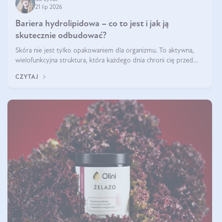
21 lip 2026
Bariera hydrolipidowa – co to jest i jak ją
skutecznie odbudować?
Skóra nie jest tylko opakowaniem dla organizmu. To aktywna,
wielofunkcyjna struktura, która każdego dnia chroni cię przed
utratą wody, wahaniami temperatury i czynnikami
CZYTAJ
środowiskowymi. Jednym z jej kluczowych elementów jest
bariera hydrolipidowa.