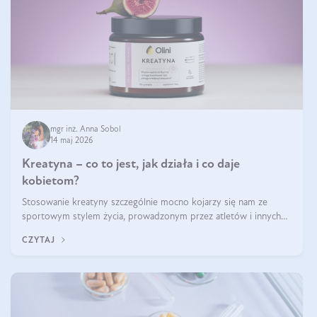
mgr inż. Anna Sobol
14 maj 2026
Kreatyna – co to jest, jak działa i co daje
kobietom?
Stosowanie kreatyny szczególnie mocno kojarzy się nam ze
sportowym stylem życia, prowadzonym przez atletów i innych
miłośników aktywności fizycznej. Nie bez powodu: faktycznie,
CZYTAJ
ten naturalny metabolit aminokwasów poprawia wydolność i
zwiększa masę