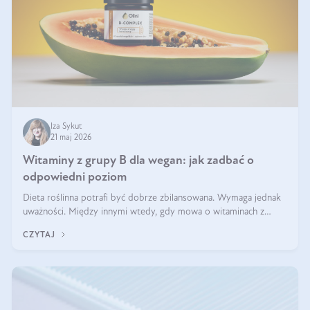
Iza Sykut
21 maj 2026
Witaminy z grupy B dla wegan: jak zadbać o
odpowiedni poziom
Dieta roślinna potrafi być dobrze zbilansowana. Wymaga jednak
uważności. Między innymi wtedy, gdy mowa o witaminach z
grupy B. Te składniki nie działają w pojedynkę. Tworzą system
CZYTAJ
naczyń połączonych.