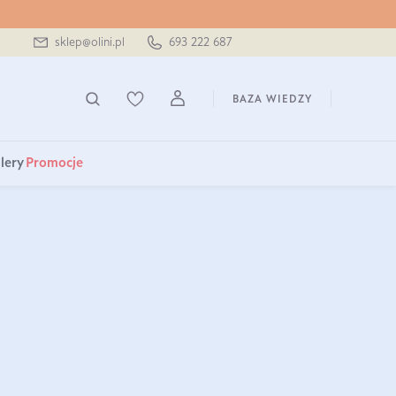
sklep@olini.pl
693 222 687
BAZA WIEDZY
lery
Promocje