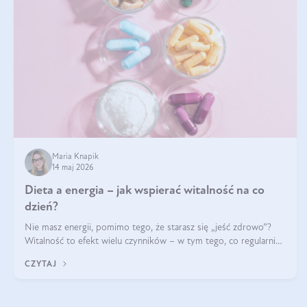
Maria Knapik
14 maj 2026
Dieta a energia – jak wspierać witalność na co
dzień?
Nie masz energii, pomimo tego, że starasz się „jeść zdrowo”?
Witalność to efekt wielu czynników – w tym tego, co regularnie
ląduje na talerzu. Zapotrzebowanie na składniki odżywcze różni
CZYTAJ
się w zależności od osoby