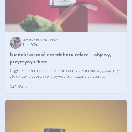
Dietetyk Paulina Górska
11 cze 2026
Niedokrwistość z niedoboru żelaza – objawy,
przyczyny i dieta
Ciągłe zmęczenie, osłabienie, problemy z koncentracją, zawroty
głowy czy bladość skóry bywają tłumaczone stresem,
przepracowaniem lub niedoborem snu. Tymczasem ich przyczyną
CZYTAJ
może być niedokrwistość z niedoboru żelaza.