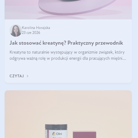
Karolina Horajska
23 cze 2026
Jak stosować kreatynę? Praktyczny przewodnik
Kreatyna to naturalnie występujący w organizmie związek, który
odgrywa ważną rolę w produkcji energii dla pracujących mięśni.
Choć przez lata kojarzono ją głównie ze sportami siłowymi, dziś
jest jednym z najlepiej przebadanych suplementów stosowanych
CZYTAJ
prze