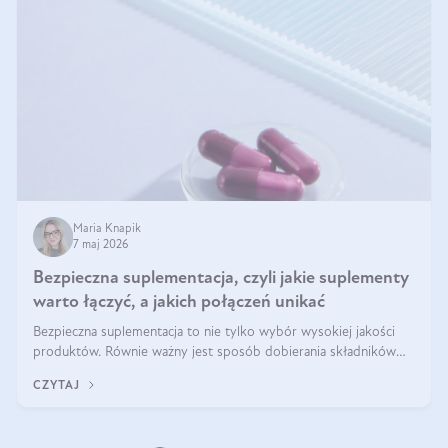
Maria Knapik
7 maj 2026
Bezpieczna suplementacja, czyli jakie suplementy
warto łączyć, a jakich połączeń unikać
Bezpieczna suplementacja to nie tylko wybór wysokiej jakości
produktów. Równie ważny jest sposób dobierania składników
aktywnych, tak żeby działały one maksymalnie skutecznie. Jak
CZYTAJ
łączyć suplementy diety? Poznaj nasze wskazówki.