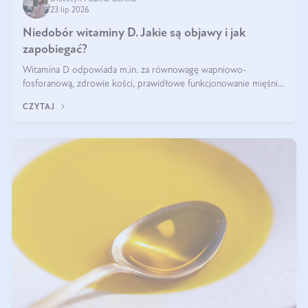
23 lip 2026
Niedobór witaminy D. Jakie są objawy i jak
zapobiegać?
Witamina D odpowiada m.in. za równowagę wapniowo-
fosforanową, zdrowie kości, prawidłowe funkcjonowanie mięśni i
wspieranie odporności. Mimo że organizm może ją wytwarzać
CZYTAJ
pod wpływem słońca, niedobór witaminy D pozostaje częstym
problemem.