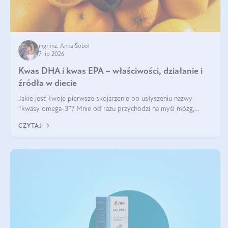
mgr inż. Anna Sobol
7 lip 2026
Kwas DHA i kwas EPA – właściwości, działanie i
źródła w diecie
Jakie jest Twoje pierwsze skojarzenie po usłyszeniu nazwy
“kwasy omega-3”? Mnie od razu przychodzi na myśl mózg,
wsparcie układu nerwowego i zdrowie skóry. W tym artykule
CZYTAJ
skupimy się głównie na dwóch kwasach z tej rodziny: DHA oraz
EPA.