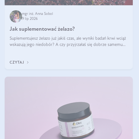
mgr inż. Anna Sobol
9 lip 2026
Jak suplementować żelazo?
Suplementujesz żelazo już jakiś czas, ale wyniki badań krwi wciąż
wskazują jego niedobór? A czy przyjrzałaś się dobrze samemu
sposobowi suplementacji tego mikroelementu? Dowiedz się, jak
uzupełnić żelazo, aby dobrze się wchłaniało.
CZYTAJ