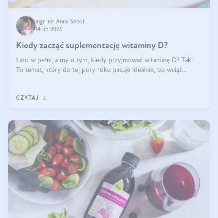
mgr inż. Anna Sobol
14 lip 2026
Kiedy zacząć suplementację witaminy D?
Lato w pełni, a my o tym, kiedy przyjmować witaminę D? Tak!
To temat, który do tej pory roku pasuje idealnie, bo wciąż
zdarza się, że suplementacja tej witaminy pozostawia
wątpliwości. Najczęstsze pytania dotyczą tego, ile trzeba być na
CZYTAJ
słońcu, aby witami