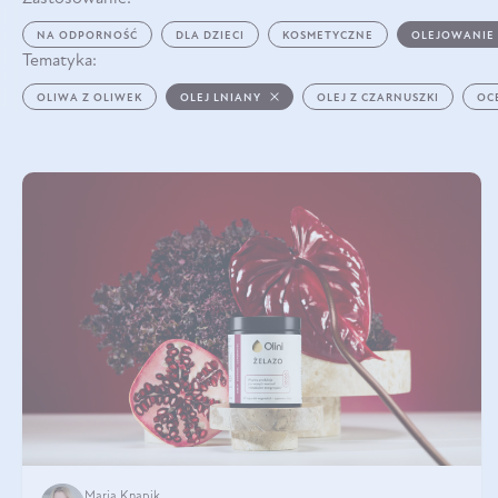
NA ODPORNOŚĆ
DLA DZIECI
KOSMETYCZNE
OLEJOWANIE
Tematyka:
OLIWA Z OLIWEK
OLEJ LNIANY
OLEJ Z CZARNUSZKI
OC
Maria Knapik