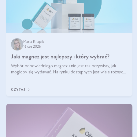
Maria Knapik
16 cze 2026
Jaki magnez jest najlepszy i który wybrać?
Wybór odpowiedniego magnezu nie jest tak oczywisty, jak
mogłoby się wydawać. Na rynku dostępnych jest wiele różnych
form tego pierwiastka, a każda z nich różni się przyswajalnością,
działaniem i tolerancją przez organizm.
CZYTAJ