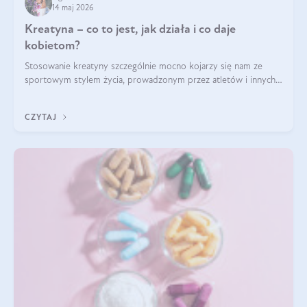
14 maj 2026
Kreatyna – co to jest, jak działa i co daje
kobietom?
Stosowanie kreatyny szczególnie mocno kojarzy się nam ze
sportowym stylem życia, prowadzonym przez atletów i innych
miłośników aktywności fizycznej. Nie bez powodu: faktycznie,
ten naturalny metabolit aminokwasów poprawia wydolność i
CZYTAJ
zwiększa masę