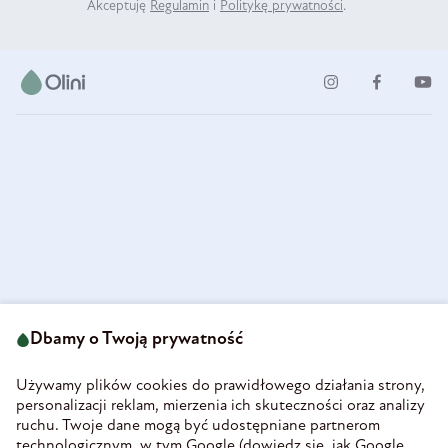
Akceptuję
Regulamin
i
Politykę prywatności
.
ul. Strzegomska 49
693 222 687
58-160 Świebodzice
Dbamy o Twoją prywatność
sklep@olini.pl
Polska
NIP 8860027066
Używamy plików cookies do prawidłowego działania strony,
REGON 890213034
personalizacji reklam, mierzenia ich skuteczności oraz analizy
ruchu. Twoje dane mogą być udostępniane partnerom
INFORMACJE
technologicznym, w tym Google (
dowiedz się, jak Google