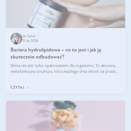
Iza Sykut
21 lip 2026
Bariera hydrolipidowa – co to jest i jak ją
skutecznie odbudować?
Skóra nie jest tylko opakowaniem dla organizmu. To aktywna,
wielofunkcyjna struktura, która każdego dnia chroni cię przed
utratą wody, wahaniami temperatury i czynnikami
środowiskowymi. Jednym z jej kluczowych elementów jest
CZYTAJ
bariera hydrolipidowa.