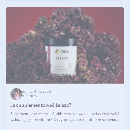
mgr inż. Anna Sobol
9 lip 2026
Jak suplementować żelazo?
Suplementujesz żelazo już jakiś czas, ale wyniki badań krwi wciąż
wskazują jego niedobór? A czy przyjrzałaś się dobrze samemu
sposobowi suplementacji tego mikroelementu? Dowiedz się, jak