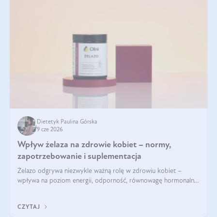
Dietetyk Paulina Górska
9 cze 2026
Wpływ żelaza na zdrowie kobiet – normy,
zapotrzebowanie i suplementacja
Żelazo odgrywa niezwykle ważną rolę w zdrowiu kobiet –
wpływa na poziom energii, odporność, równowagę hormonalną
i prawidłowy przebieg cyklu miesiączkowego oraz ciąży. Jego
niedobór może prowadzić m.in. do zmęczenia, bólów i
CZYTAJ
zawrotów głowy czy problemów z