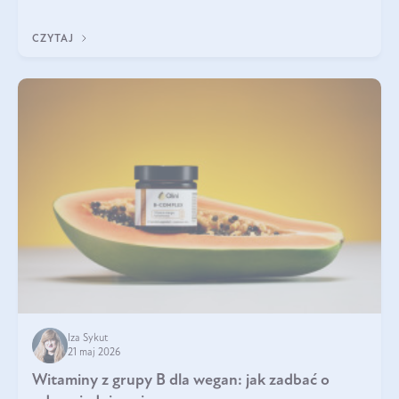
która sprawdza się najlepiej w praktyce. W tym artykule
przyglądamy się temu, jaka forma kreatyny jest najlepsza.
CZYTAJ
Iza Sykut
21 maj 2026
Witaminy z grupy B dla wegan: jak zadbać o