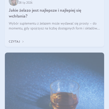
28 lip 2026
Jakie żelazo jest najlepsze i najlepiej się
wchłania?
Wybór suplementu z żelazem może wydawać się prosty – do
momentu, gdy spojrzysz na liczbę dostępnych form i składów.
Lepszy będzie bisglicynian, czy siarczan? Co wpływa na
wchłanianie żelaza i jakie dodatkowe składniki powinien
CZYTAJ
zawierać suplement?