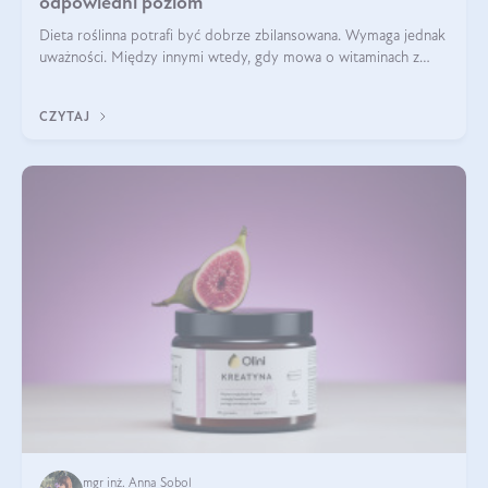
odpowiedni poziom
Dieta roślinna potrafi być dobrze zbilansowana. Wymaga jednak
uważności. Między innymi wtedy, gdy mowa o witaminach z
grupy B. Te składniki nie działają w pojedynkę. Tworzą system
naczyń połączonych.
CZYTAJ
mgr inż. Anna Sobol