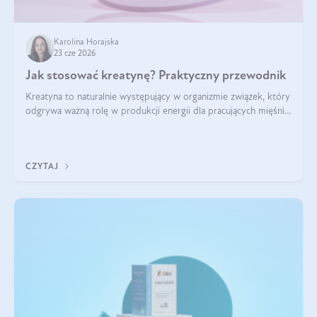
Karolina Horajska
23 cze 2026
Jak stosować kreatynę? Praktyczny przewodnik
Kreatyna to naturalnie występujący w organizmie związek, który
odgrywa ważną rolę w produkcji energii dla pracujących mięśni.
Choć przez lata kojarzono ją głównie ze sportami siłowymi, dziś
jest jednym z najlepiej przebadanych suplementów
stosowanych prze
CZYTAJ