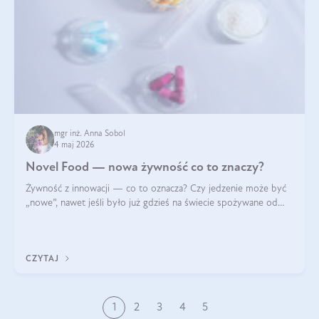
mgr inż. Anna Sobol
4 maj 2026
Novel Food — nowa żywność co to znaczy?
Żywność z innowacji — co to oznacza? Czy jedzenie może być
„nowe”, nawet jeśli było już gdzieś na świecie spożywane od
wieków? Czy w składnikach spożywczych mogą być obecne
jakieś nanomateriały? Dowiesz się tego z niniejszego artykułu:
poznasz definicję n
CZYTAJ
1
2
3
4
5