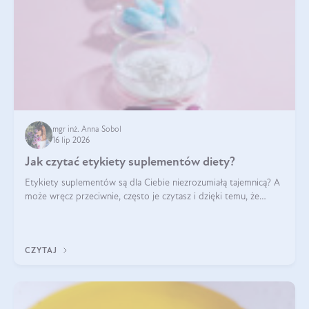
mgr inż. Anna Sobol
16 lip 2026
Jak czytać etykiety suplementów diety?
Etykiety suplementów są dla Ciebie niezrozumiałą tajemnicą? A
może wręcz przeciwnie, często je czytasz i dzięki temu, że
doskonale rozumiesz co jest na nich napisane, dokonujesz
najlepszych dla siebie decyzji zakupowych?
CZYTAJ