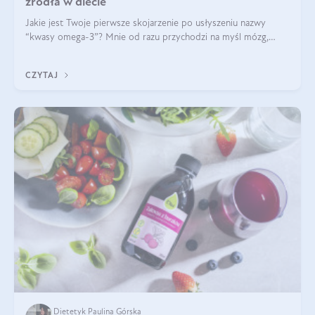
źródła w diecie
Jakie jest Twoje pierwsze skojarzenie po usłyszeniu nazwy
“kwasy omega-3”? Mnie od razu przychodzi na myśl mózg,
wsparcie układu nerwowego i zdrowie skóry. W tym artykule
skupimy się głównie na dwóch kwasach z tej rodziny: DHA oraz
CZYTAJ
EPA.
Dietetyk Paulina Górska