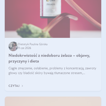
Dietetyk Paulina Górska
11 cze 2026
Niedokrwistość z niedoboru żelaza – objawy,
przyczyny i dieta
Ciągłe zmęczenie, osłabienie, problemy z koncentracją, zawroty
głowy czy bladość skóry bywają tłumaczone stresem,
przepracowaniem lub niedoborem snu. Tymczasem ich
przyczyną może być niedokrwistość z niedoboru żelaza.
CZYTAJ