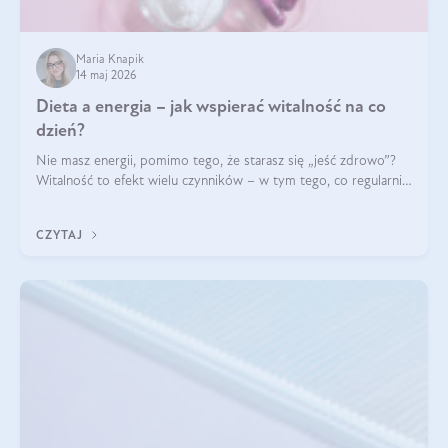
Maria Knapik
14 maj 2026
Dieta a energia – jak wspierać witalność na co
dzień?
Nie masz energii, pomimo tego, że starasz się „jeść zdrowo”?
Witalność to efekt wielu czynników – w tym tego, co regularnie
ląduje na talerzu. Zapotrzebowanie na składniki odżywcze różni
się w zależności od osoby
CZYTAJ