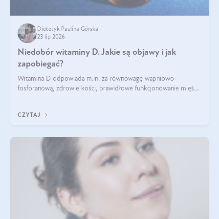
Dietetyk Paulina Górska
23 lip 2026
Niedobór witaminy D. Jakie są objawy i jak
zapobiegać?
Witamina D odpowiada m.in. za równowagę wapniowo-
fosforanową, zdrowie kości, prawidłowe funkcjonowanie mięśni
i wspieranie odporności. Mimo że organizm może ją wytwarzać
pod wpływem słońca, niedobór witaminy D pozostaje częstym
CZYTAJ
problemem.