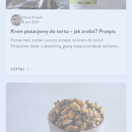
Maria Knapik
8 wrz 2024
Krem pistacjowy do tortu – jak zrobić? Przepis
Poznaj nasz szybki i prosty przepis na krem do tortu!
Pistacjowy deser z aksamitną, gęstą masą posmakuje zarówno
domownikom, jak i gościom. Dzięki niemu każdy kawałek ciasta
będzie prawdziwą ucztą dla
CZYTAJ