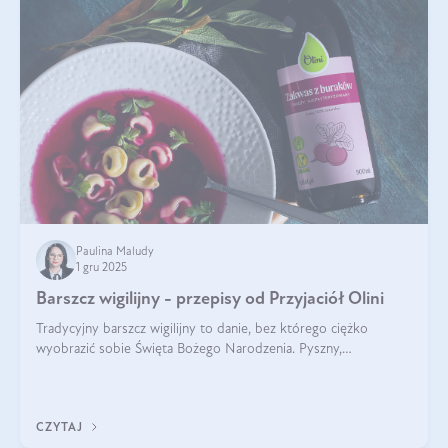
Paulina Maludy
1 gru 2025
Barszcz wigilijny - przepisy od Przyjaciół Olini
Tradycyjny barszcz wigilijny to danie, bez którego ciężko
wyobrazić sobie Święta Bożego Narodzenia. Pyszny,
aromatyczny, esencjonalny, pachnący grzybami, o pięknym
klarownym kolorze. W czym tkwi tajem
CZYTAJ