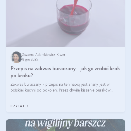
Zuzanna Adamkiewicz-Kiwer
8 gru 2025
Przepis na zakwas buraczany - jak go zrobić krok
po kroku?
Zakwas buraczany - przepis na ten napój jest znany jest w
polskiej kuchni od pokoleń. Przez chwilę kiszenie buraków
czerwonych zostało zapomniane, by w ostatnim czasie powrócić
na fali popularności na
CZYTAJ