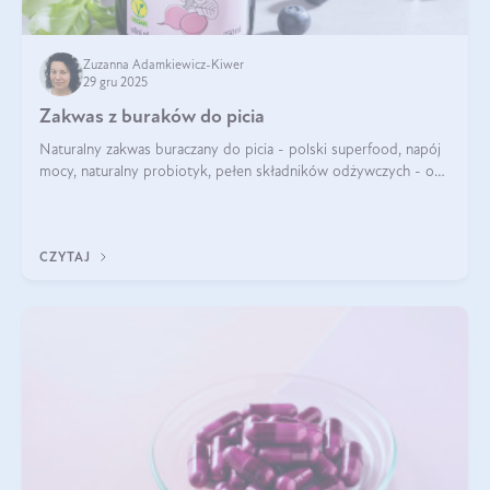
Zuzanna Adamkiewicz-Kiwer
29 gru 2025
Zakwas z buraków do picia
Naturalny zakwas buraczany do picia - polski superfood, napój
mocy, naturalny probiotyk, pełen składników odżywczych - o
zakwasie z buraka mówi się w samych superlatywach. Niektórzy
z Was usłyszeli o
CZYTAJ