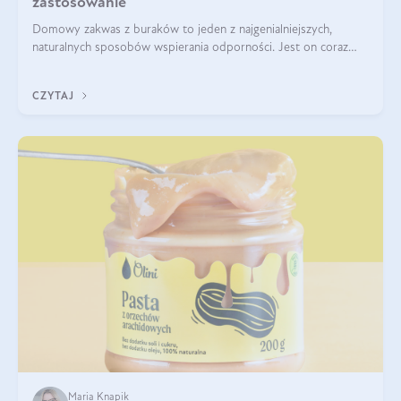
zastosowanie
Domowy zakwas z buraków to jeden z najgenialniejszych,
naturalnych sposobów wspierania odporności. Jest on coraz
częstszym elementem diety wielu z Was. Naturalny zakwas
buraczany zachowuje pełnię sw
CZYTAJ
Maria Knapik