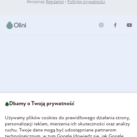
Akceptuję
Regulamin
i
Politykę prywatności
.
ul. Strzegomska 49
693 222 687
58-160 Świebodzice
Dbamy o Twoją prywatność
sklep@olini.pl
Polska
NIP 8860027066
Używamy plików cookies do prawidłowego działania strony,
REGON 890213034
personalizacji reklam, mierzenia ich skuteczności oraz analizy
ruchu. Twoje dane mogą być udostępniane partnerom
INFORMACJE
technologicznym, w tym Google (
dowiedz się, jak Google