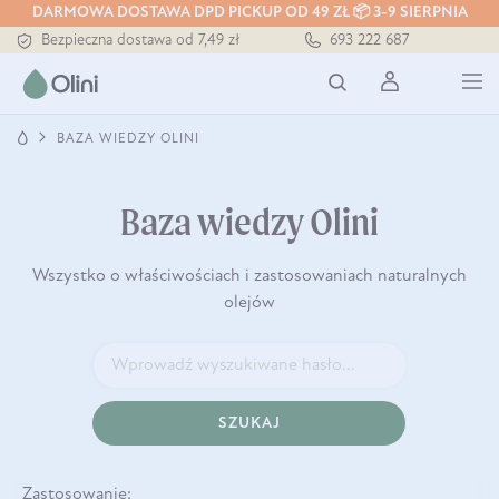
DARMOWA DOSTAWA DPD PICKUP OD 49 ZŁ 📦 3-9 SIERPNIA
Bezpieczna dostawa od 7,49 zł
693 222 687
Darmowa dostawa od 199 zł
Tłoczony zawsze na zimno
BAZA WIEDZY OLINI
Baza wiedzy Olini
Wszystko o właściwościach i zastosowaniach naturalnych
olejów
SZUKAJ
Zastosowanie: