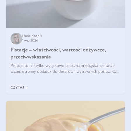
Maria Knapik
1 wrz 2024
Pistacje – właściwości, wartości odżywcze,
przeciwwskazania
Pistacje to nie tylko wyjątkowo smaczna przekąska, ale także
wszechstronny dodatek do deserów i wytrawnych potraw. Czy
pistacje są zdrowe? Jakie są ich właściwości? Gdzie rosną i czy
każdy może się ni
CZYTAJ