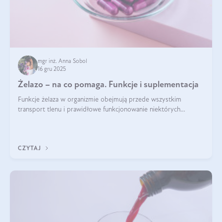
mgr inż. Anna Sobol
16 gru 2025
Żelazo – na co pomaga. Funkcje i suplementacja
Funkcje żelaza w organizmie obejmują przede wszystkim
transport tlenu i prawidłowe funkcjonowanie niektórych
enzymów. Żelazo odpowiada też za działanie układu
immunologicznego i nerwowego, szczególnie na wczesnym
etapie życia.
CZYTAJ