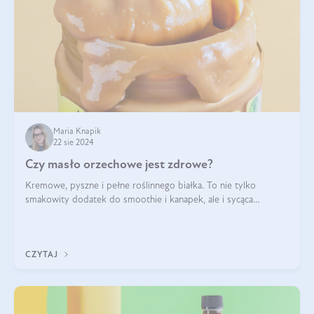
Maria Knapik
22 sie 2024
Czy masło orzechowe jest zdrowe?
Kremowe, pyszne i pełne roślinnego białka. To nie tylko
smakowity dodatek do smoothie i kanapek, ale i sycąca
przekąska dla całej rodziny. Czy warto jeść masło orzechowe?
Jakie są korzyści zdrowotne
CZYTAJ