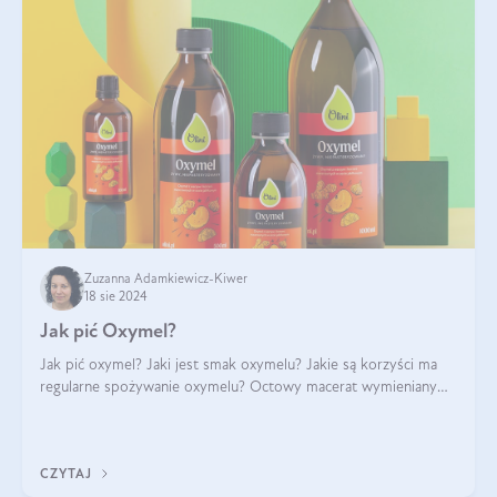
Zuzanna Adamkiewicz-Kiwer
18 sie 2024
Jak pić Oxymel?
Jak pić oxymel? Jaki jest smak oxymelu? Jakie są korzyści ma
regularne spożywanie oxymelu? Octowy macerat wymieniany
był jak lek już w renesansowych farmakopeach. Obecnie wraca
do łask. Nie mogło zabr
CZYTAJ