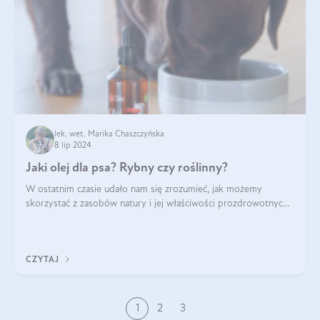
lek. wet. Marika Chaszczyńska
8 lip 2024
Jaki olej dla psa? Rybny czy roślinny?
W ostatnim czasie udało nam się zrozumieć, jak możemy
skorzystać z zasobów natury i jej właściwości prozdrowotnych,
na korzyść naszą i naszych ukochanych pupili. Zaczynaliśmy
powoli, szukając sposob
CZYTAJ
1
2
3