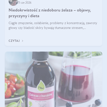
11 cze 2026
Niedokrwistość z niedoboru żelaza – objawy,
przyczyny i dieta
Ciągłe zmęczenie, osłabienie, problemy z koncentracją, zawroty
głowy czy bladość skóry bywają tłumaczone stresem,
przepracowaniem lub niedoborem snu. Tymczasem ich
przyczyną może być niedokrwistość z niedoboru żelaza.
CZYTAJ