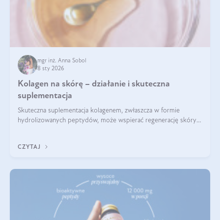
mgr inż. Anna Sobol
8 sty 2026
Kolagen na skórę – działanie i skuteczna
suplementacja
Skuteczna suplementacja kolagenem, zwłaszcza w formie
hydrolizowanych peptydów, może wspierać regenerację skóry i
poprawiać jej wygląd, jeśli jest połączona z odpowiednią dietą i
regularnością stosowania.
CZYTAJ