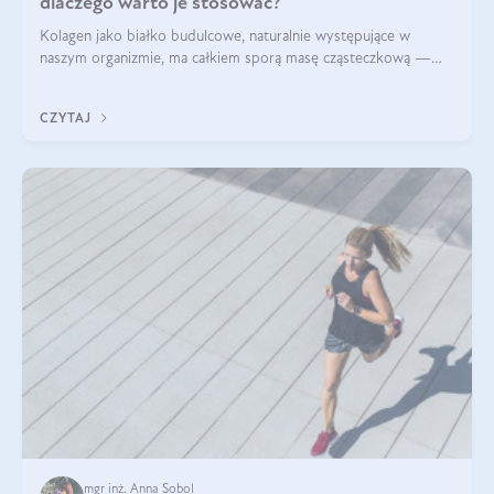
dlaczego warto je stosować?
Kolagen jako białko budulcowe, naturalnie występujące w
naszym organizmie, ma całkiem sporą masę cząsteczkową —
nawet do 300 kDa. Jeśli chcielibyśmy suplementować go w tej
formie, byłby trudno strawialny. Aby był lepiej przyswajalny i
CZYTAJ
bardziej biodostępny
mgr inż. Anna Sobol