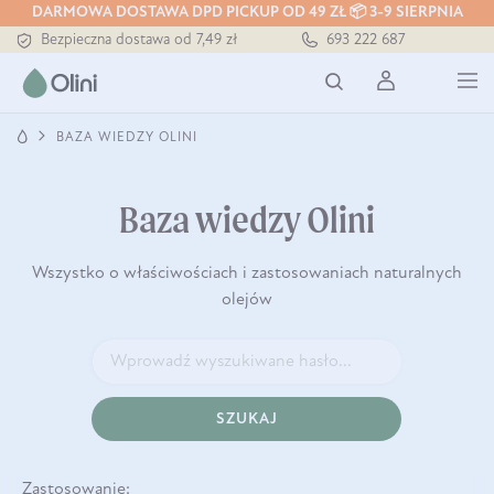
DARMOWA DOSTAWA DPD PICKUP OD 49 ZŁ 📦 3-9 SIERPNIA
Tłoczony zawsze na zimno
693 222 687
Bezpieczna dostawa od 7,49 zł
Darmowa dostawa od 199 zł
Tłoczony zawsze na zimno
BAZA WIEDZY OLINI
Baza wiedzy Olini
Wszystko o właściwościach i zastosowaniach naturalnych
olejów
SZUKAJ
Zastosowanie: