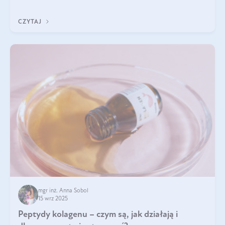
wewnątrz — to solidna podstawa do tego, by nasz wygląd
zewnętrzny prezentował się zdrowo i atrakcyjnie. Stosowanie
CZYTAJ
wysokiej jakości suplem
mgr inż. Anna Sobol
15 wrz 2025
Peptydy kolagenu – czym są, jak działają i