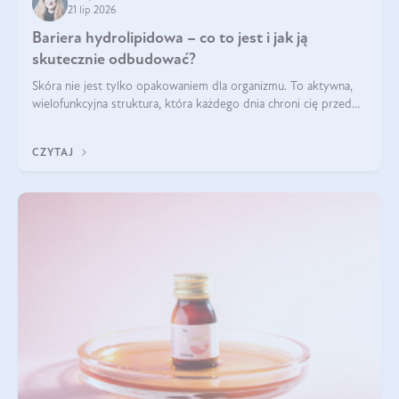
21 lip 2026
Bariera hydrolipidowa – co to jest i jak ją
skutecznie odbudować?
Skóra nie jest tylko opakowaniem dla organizmu. To aktywna,
wielofunkcyjna struktura, która każdego dnia chroni cię przed
utratą wody, wahaniami temperatury i czynnikami
środowiskowymi. Jednym z jej kluczowych elementów jest
CZYTAJ
bariera hydrolipidowa.