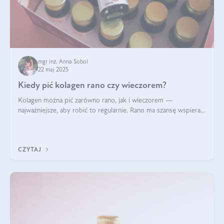
mgr inż. Anna Sobol
22 maj 2025
Kiedy pić kolagen rano czy wieczorem?
Kolagen można pić zarówno rano, jak i wieczorem —
najważniejsze, aby robić to regularnie. Rano ma szansę wspierać
energię i metabolizm, a wieczorem regenerację organizmu
podczas snu.
CZYTAJ