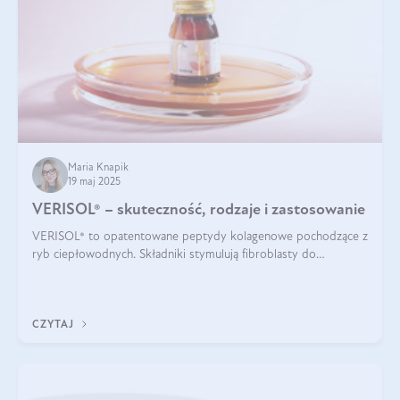
Maria Knapik
19 maj 2025
VERISOL® – skuteczność, rodzaje i zastosowanie
VERISOL® to opatentowane peptydy kolagenowe pochodzące z
ryb ciepłowodnych. Składniki stymulują fibroblasty do
produkcji kolagenu i elastyny w skórze. Kolagen VERISOL®
zapewnia wysoką biodostępność i umożliwia skuteczne dotarcie
do komórek skóry.
CZYTAJ