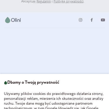
Akceptuję
Regulamin
i
Politykę prywatności
.
ul. Strzegomska 49
693 222 687
58-160 Świebodzice
Dbamy o Twoją prywatność
sklep@olini.pl
Polska
NIP 8860027066
Używamy plików cookies do prawidłowego działania strony,
REGON 890213034
personalizacji reklam, mierzenia ich skuteczności oraz analizy
ruchu. Twoje dane mogą być udostępniane partnerom
INFORMACJE
technologicznym, w tym Google (
dowiedz się, jak Google