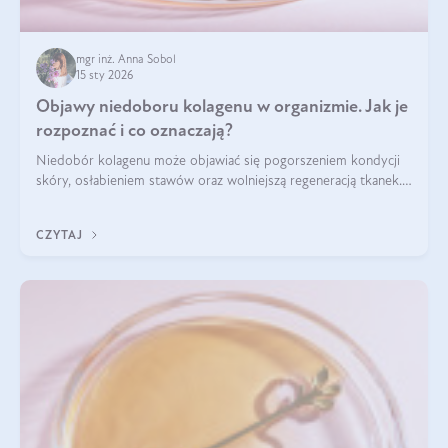
mgr inż. Anna Sobol
15 sty 2026
Objawy niedoboru kolagenu w organizmie. Jak je
rozpoznać i co oznaczają?
Niedobór kolagenu może objawiać się pogorszeniem kondycji
skóry, osłabieniem stawów oraz wolniejszą regeneracją tkanek.
Do najczęstszych sygnałów należą utrata jędrności i
elastyczności skóry, bóle stawów, łamliwość paznokci oraz
CZYTAJ
osłabienie włosów.