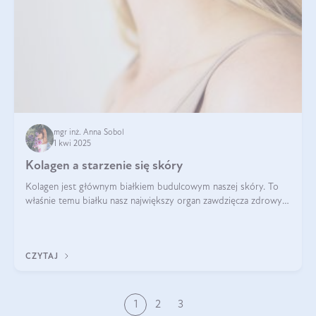
mgr inż. Anna Sobol
1 kwi 2025
Kolagen a starzenie się skóry
Kolagen jest głównym białkiem budulcowym naszej skóry. To
właśnie temu białku nasz największy organ zawdzięcza zdrowy
wygląd, odpowiednie nawilżenie i prawidłowe funkcjonowanie.tt
CZYTAJ
1
2
3