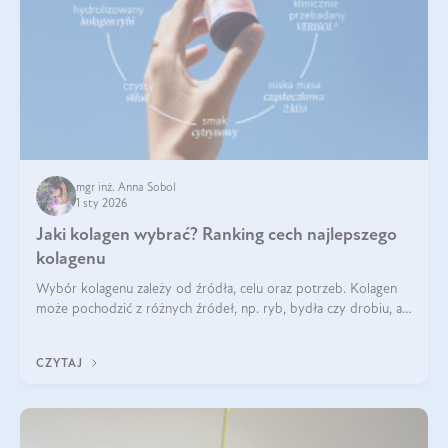
mgr inż. Anna Sobol
1 sty 2026
Jaki kolagen wybrać? Ranking cech najlepszego
kolagenu
Wybór kolagenu zależy od źródła, celu oraz potrzeb. Kolagen
może pochodzić z różnych źródeł, np. ryb, bydła czy drobiu, a
każdy typ ma swoje unikatowe właściwości. Dla skóry najlepiej
sprawdza się kolagen rybi, a dla wspierania stawów — kolagen
CZYTAJ
bydlęcy.