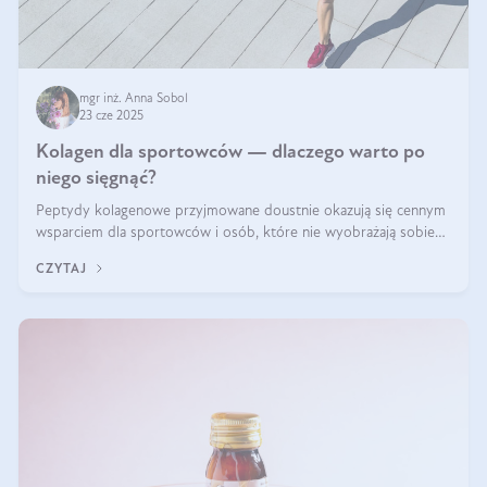
mgr inż. Anna Sobol
23 cze 2025
Kolagen dla sportowców — dlaczego warto po
niego sięgnąć?
Peptydy kolagenowe przyjmowane doustnie okazują się cennym
wsparciem dla sportowców i osób, które nie wyobrażają sobie
życia bez intensywnego ruchu.
CZYTAJ