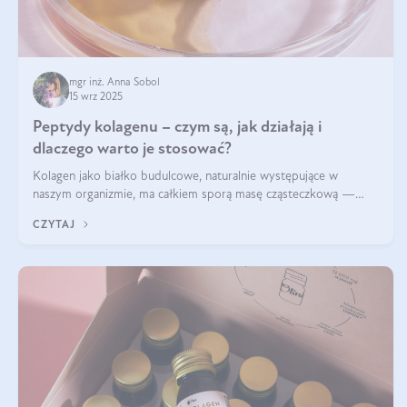
mgr inż. Anna Sobol
15 wrz 2025
Peptydy kolagenu – czym są, jak działają i
dlaczego warto je stosować?
Kolagen jako białko budulcowe, naturalnie występujące w
naszym organizmie, ma całkiem sporą masę cząsteczkową —
nawet do 300 kDa. Jeśli chcielibyśmy suplementować go w tej
CZYTAJ
formie, byłby trudno strawialny. Aby był lepiej przyswajalny i
bardziej biodostępny