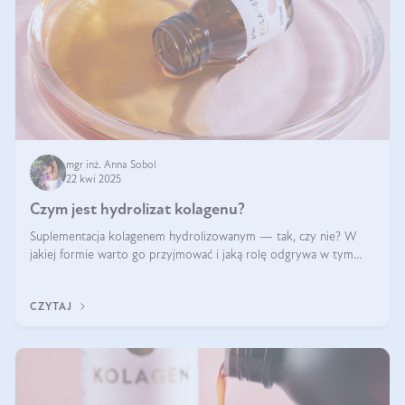
mgr inż. Anna Sobol
22 kwi 2025
Czym jest hydrolizat kolagenu?
Suplementacja kolagenem hydrolizowanym — tak, czy nie? W
jakiej formie warto go przyjmować i jaką rolę odgrywa w tym
wszystkim jego hydroliza czy liofilizacja?
CZYTAJ