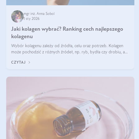
mgr inż. Anna Sobol
1 sty 2026
Jaki kolagen wybrać? Ranking cech najlepszego
kolagenu
Wybór kolagenu zależy od źródła, celu oraz potrzeb. Kolagen
może pochodzić z różnych źródeł, np. ryb, bydła czy drobiu, a
każdy typ ma swoje unikatowe właściwości. Dla skóry najlepiej
CZYTAJ
sprawdza się kolagen rybi, a dla wspierania stawów — kolagen
bydlęcy.