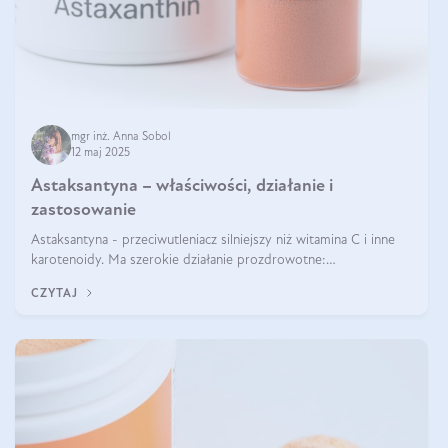
mgr inż. Anna Sobol
12 maj 2025
Astaksantyna – właściwości, działanie i
zastosowanie
Astaksantyna - przeciwutleniacz silniejszy niż witamina C i inne
karotenoidy. Ma szerokie działanie prozdrowotne:
przeciwzapalne, przeciwnowotworowe i immunomodulacyjne.
CZYTAJ