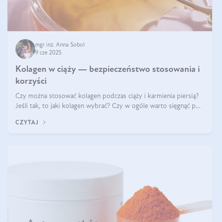
mgr inż. Anna Sobol
9 cze 2025
Kolagen w ciąży — bezpieczeństwo stosowania i
korzyści
Czy można stosować kolagen podczas ciąży i karmienia piersią?
Jeśli tak, to jaki kolagen wybrać? Czy w ogóle warto sięgnąć po
ten rodzaj suplementacji?
CZYTAJ