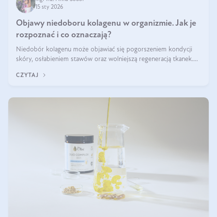
15 sty 2026
Objawy niedoboru kolagenu w organizmie. Jak je
rozpoznać i co oznaczają?
Niedobór kolagenu może objawiać się pogorszeniem kondycji
skóry, osłabieniem stawów oraz wolniejszą regeneracją tkanek.
Do najczęstszych sygnałów należą utrata jędrności i elastyczności
CZYTAJ
skóry, bóle stawów, łamliwość paznokci oraz osłabienie włosów.