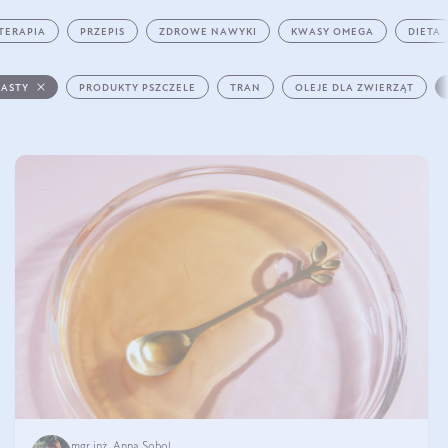
TERAPIA
PRZEPIS
ZDROWE NAWYKI
KWASY OMEGA
DIETA
PASTY
PRODUKTY PSZCZELE
TRAN
OLEJE DLA ZWIERZĄT
mgr inż. Anna Sobol