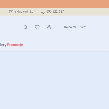
sklep@olini.pl
693 222 687
BAZA WIEDZY
lery
Promocje