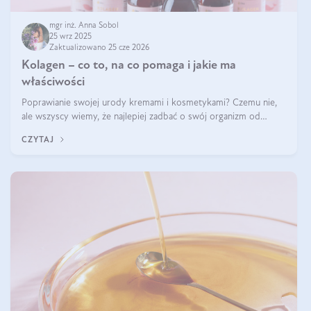
mgr inż. Anna Sobol
25 wrz 2025
Zaktualizowano 25 cze 2026
Kolagen – co to, na co pomaga i jakie ma
właściwości
Poprawianie swojej urody kremami i kosmetykami? Czemu nie,
ale wszyscy wiemy, że najlepiej zadbać o swój organizm od
wewnątrz — to solidna podstawa do tego, by nasz wygląd
CZYTAJ
zewnętrzny prezentował się zdrowo i atrakcyjnie. Stosowanie
wysokiej jakości suplem