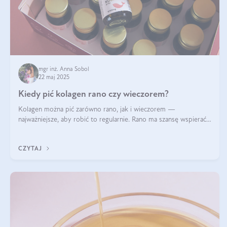
mgr inż. Anna Sobol
22 maj 2025
Kiedy pić kolagen rano czy wieczorem?
Kolagen można pić zarówno rano, jak i wieczorem —
najważniejsze, aby robić to regularnie. Rano ma szansę wspierać
energię i metabolizm, a wieczorem regenerację organizmu
podczas snu.
CZYTAJ