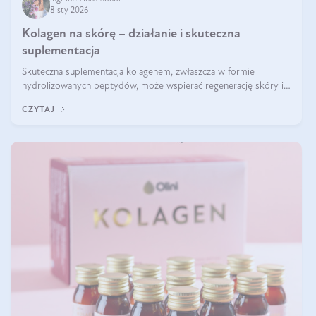
8 sty 2026
Kolagen na skórę – działanie i skuteczna
suplementacja
Skuteczna suplementacja kolagenem, zwłaszcza w formie
hydrolizowanych peptydów, może wspierać regenerację skóry i
poprawiać jej wygląd, jeśli jest połączona z odpowiednią dietą i
CZYTAJ
regularnością stosowania.