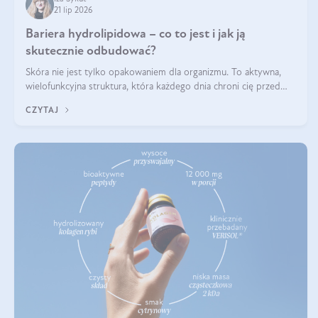
21 lip 2026
Bariera hydrolipidowa – co to jest i jak ją
skutecznie odbudować?
Skóra nie jest tylko opakowaniem dla organizmu. To aktywna,
wielofunkcyjna struktura, która każdego dnia chroni cię przed
utratą wody, wahaniami temperatury i czynnikami
CZYTAJ
środowiskowymi. Jednym z jej kluczowych elementów jest
bariera hydrolipidowa.