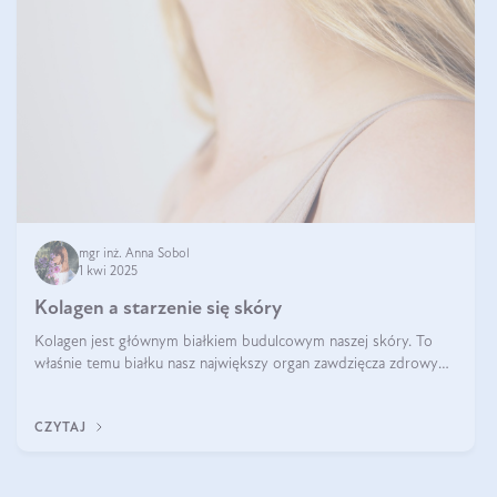
mgr inż. Anna Sobol
1 kwi 2025
Kolagen a starzenie się skóry
Kolagen jest głównym białkiem budulcowym naszej skóry. To
właśnie temu białku nasz największy organ zawdzięcza zdrowy
wygląd, odpowiednie nawilżenie i prawidłowe funkcjonowanie.tt
CZYTAJ