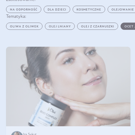
NA ODPORNOŚĆ
DLA DZIECI
KOSMETYCZNE
OLEJOWANIE
Tematyka:
OLIWA Z OLIWEK
OLEJ LNIANY
OLEJ Z CZARNUSZKI
OCET
Iza Sykut