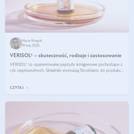
Maria Knapik
19 maj 2025
VERISOL® – skuteczność, rodzaje i zastosowanie
VERISOL® to opatentowane peptydy kolagenowe pochodzące z
ryb ciepłowodnych. Składniki stymulują fibroblasty do produkcji
kolagenu i elastyny w skórze. Kolagen VERISOL® zapewnia
wysoką biodostępność i umożliwia skuteczne dotarcie do
CZYTAJ
komórek skóry.