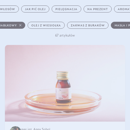
 WŁOSÓW
JAK PIĆ OLEJ
PIELĘGNACJA
NA PREZENT
AROMA
 JABŁKOWY
OLEJ Z WIESIOŁKA
ZAKWAS Z BURAKÓW
MASŁA I 
67 artykułów
mgr inż. Anna Sobol