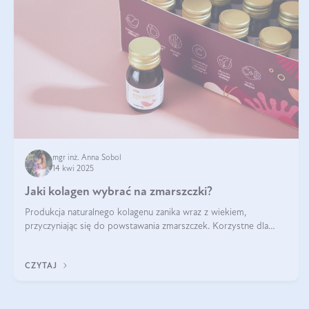
mgr inż. Anna Sobol
14 kwi 2025
Jaki kolagen wybrać na zmarszczki?
Produkcja naturalnego kolagenu zanika wraz z wiekiem,
przyczyniając się do powstawania zmarszczek. Korzystne dla
skóry efekty stosowania kolagenu w formie preparatów
doustnych potwierdzone zostały przez badania naukowe.
CZYTAJ