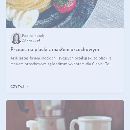
Paulina Maludy
28 kwi 2024
Przepis na placki z masłem orzechowym
Jeśli jesteś fanem słodkich i sycących przekąsek, to placki z
masłem orzechowym są idealnym wyborem dla Ciebie! Te
pyszne placuszki, idealne na śniadanie lub podwieczorek z
pewnością dostarczą Ci ener
CZYTAJ