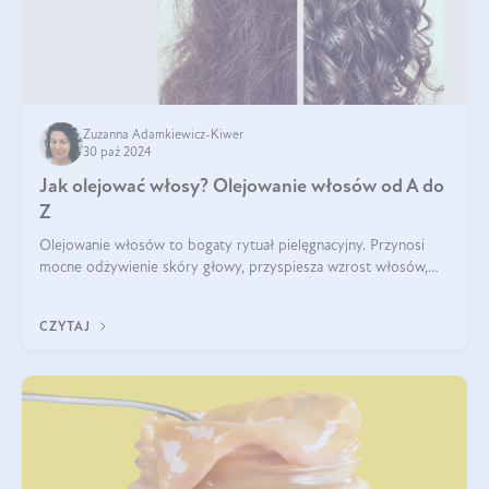
Zuzanna Adamkiewicz-Kiwer
30 paź 2024
Jak olejować włosy? Olejowanie włosów od A do
Z
Olejowanie włosów to bogaty rytuał pielęgnacyjny. Przynosi
mocne odżywienie skóry głowy, przyspiesza wzrost włosów,
wspiera przy walce z łupieżem i ŁZS, zamyka nawilżenie we
wnętrzu włosa. Brzmi ekskl
CZYTAJ