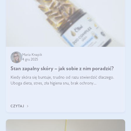
Maria Knapik
4 gru 2025
Stan zapalny skóry – jak sobie z nim poradzić?
Kiedy skóra się buntuje, trudno od razu stwierdzić dlaczego.
Uboga dieta, stres, zła higiena snu, brak ochrony
przeciwsłonecznej – powodów nasilenia stanów zapalnych może
być wiele. Jak poradzić sobie z ich przyczynami i skutkami?
CZYTAJ