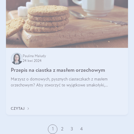
Paulina Maludy
24 kwi 2024
Przepis na ciastka z masłem orzechowym
Marzysz o domowych, pysznych ciasteczkach z masłem
orzechowym? Aby stworzyć te wyjątkowe smakołyki,
potrzebujesz kilku prostych składników takich jak masło
orzechowe, jajko, kawałki orzechów, mąka psz
CZYTAJ
1
2
3
4