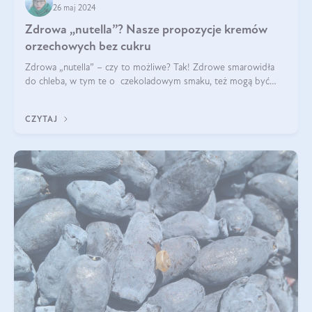
26 maj 2024
Zdrowa „nutella”? Nasze propozycje kremów
orzechowych bez cukru
Zdrowa „nutella” – czy to możliwe? Tak! Zdrowe smarowidła
do chleba, w tym te o czekoladowym smaku, też mogą być
pyszne. Przeczytaj nasz artykuł i dowiedz się więcej!
CZYTAJ