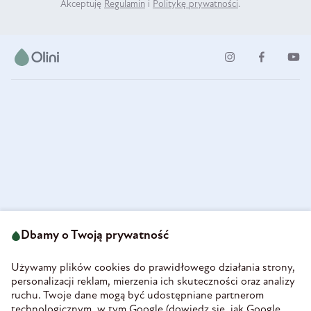
Akceptuję
Regulamin
i
Politykę prywatności
.
ul. Strzegomska 49
693 222 687
58-160 Świebodzice
Dbamy o Twoją prywatność
sklep@olini.pl
Polska
NIP 8860027066
Używamy plików cookies do prawidłowego działania strony,
REGON 890213034
personalizacji reklam, mierzenia ich skuteczności oraz analizy
ruchu. Twoje dane mogą być udostępniane partnerom
INFORMACJE
technologicznym, w tym Google (
dowiedz się, jak Google