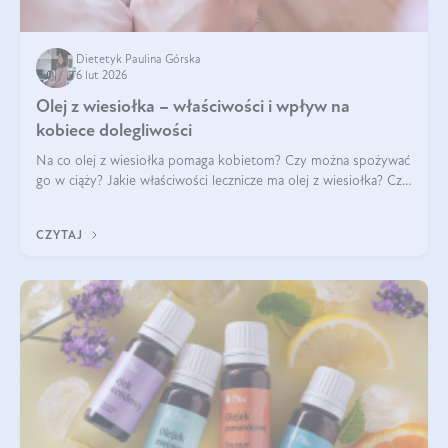
Dietetyk Paulina Górska
6 lut 2026
Olej z wiesiołka – właściwości i wpływ na
kobiece dolegliwości
Na co olej z wiesiołka pomaga kobietom? Czy można spożywać
go w ciąży? Jakie właściwości lecznicze ma olej z wiesiołka? Czy
jego skuteczność potwierdzają badania? Ile trzeba czekać na
efekty? Jaka jes
CZYTAJ