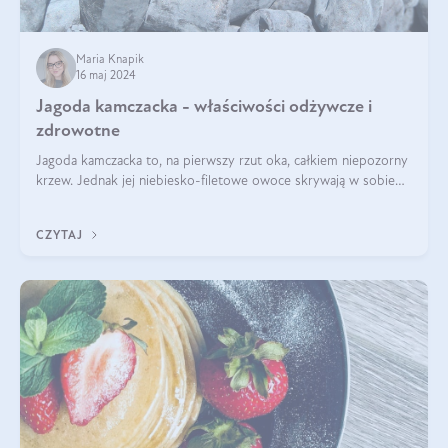
Maria Knapik
16 maj 2024
Jagoda kamczacka - właściwości odżywcze i
zdrowotne
Jagoda kamczacka to, na pierwszy rzut oka, całkiem niepozorny
krzew. Jednak jej niebiesko-filetowe owoce skrywają w sobie
wiele dobra. Jakie właściwości ma jagoda kamczacka? Poznasz je
w tym wpisie!
CZYTAJ