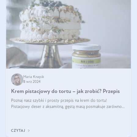
Maria Knapik
8 wrz 2024
Krem pistacjowy do tortu – jak zrobić? Przepis
Poznaj nasz szybki i prosty przepis na krem do tortu!
Pistacjowy deser z aksamitną, gęstą masą posmakuje zarówno
domownikom, jak i gościom. Dzięki niemu każdy kawałek ciasta
będzie prawdziwą ucztą dla
CZYTAJ