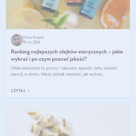
Maria Knapik
19 sty 2026
Ranking najlepszych olejków eterycznych – jakie
wybrać i po czym poznać jakość?
Olejki eteryczne to prosty i naturalny sposób, żeby zmienić
nastrój w domu. Warto jednak wiedzieć, jak wybrać
odpowiednie produkty. Po czym poznać, że są one dobrej
jakości? Jakie olejki eteryczne są najlepsze? Poznaj najważniejsze
CZYTAJ
kryteria wyboru!