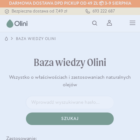
DARMOWA DOSTAWA DPD PICKUP OD 49 ZŁ 📦 3-9 SIERPNIA
Bezpieczna dostawa od 7,49 zł
693 222 687
Darmowa dostawa od 199 zł
Tłoczony zawsze na zimno
BAZA WIEDZY OLINI
Baza wiedzy Olini
Wszystko o właściwościach i zastosowaniach naturalnych
olejów
SZUKAJ
Zastosowanie: