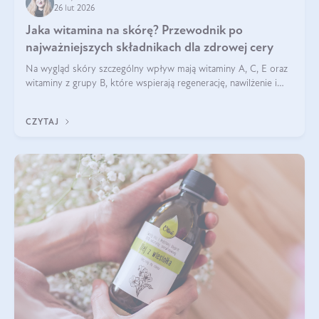
26 lut 2026
Jaka witamina na skórę? Przewodnik po
najważniejszych składnikach dla zdrowej cery
Na wygląd skóry szczególny wpływ mają witaminy A, C, E oraz
witaminy z grupy B, które wspierają regenerację, nawilżenie i
ochronę przed stresem oksydacyjnym. Odpowiednia podaż
tych witamin wspiera elastyczność skóry i jej naturalny blask.
CZYTAJ