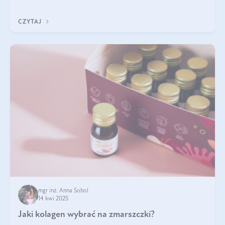
nawet do 300 kDa. Jeśli chcielibyśmy suplementować go w tej
formie, byłby trudno strawialny. Aby był lepiej przyswajalny i
CZYTAJ
bardziej biodostępny
mgr inż. Anna Sobol
14 kwi 2025
Jaki kolagen wybrać na zmarszczki?