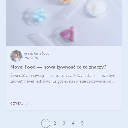
mgr inż. Anna Sobol
4 maj 2026
Novel Food — nowa żywność co to znaczy?
Żywność z innowacji — co to oznacza? Czy jedzenie może być
„nowe”, nawet jeśli było już gdzieś na świecie spożywane od
wieków? Czy w składnikach spożywczych mogą być obecne
jakieś nanomateriały? Dowiesz się tego z niniejszego artykułu:
poznasz definicję n
CZYTAJ
1
2
3
4
5