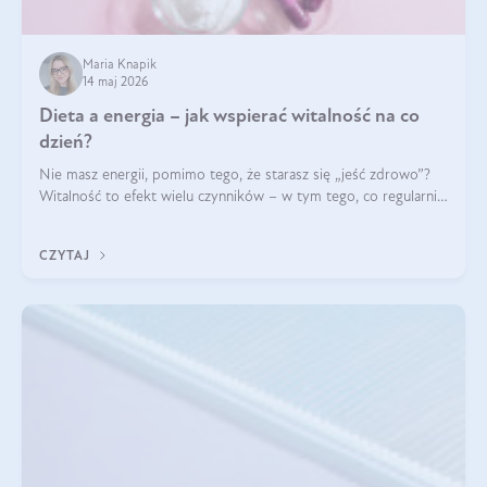
Maria Knapik
14 maj 2026
Dieta a energia – jak wspierać witalność na co
dzień?
Nie masz energii, pomimo tego, że starasz się „jeść zdrowo”?
Witalność to efekt wielu czynników – w tym tego, co regularnie
ląduje na talerzu. Zapotrzebowanie na składniki odżywcze różni
się w zależności od osoby
CZYTAJ