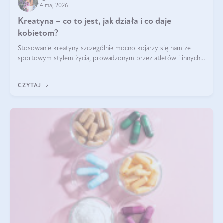
14 maj 2026
Kreatyna – co to jest, jak działa i co daje
kobietom?
Stosowanie kreatyny szczególnie mocno kojarzy się nam ze
sportowym stylem życia, prowadzonym przez atletów i innych
miłośników aktywności fizycznej. Nie bez powodu: faktycznie,
ten naturalny metabolit aminokwasów poprawia wydolność i
CZYTAJ
zwiększa masę