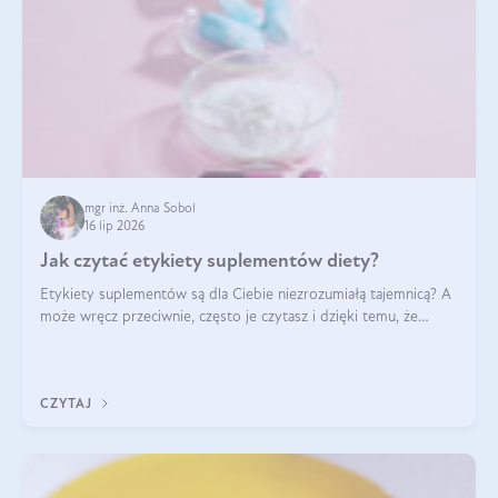
mgr inż. Anna Sobol
16 lip 2026
Jak czytać etykiety suplementów diety?
Etykiety suplementów są dla Ciebie niezrozumiałą tajemnicą? A
może wręcz przeciwnie, często je czytasz i dzięki temu, że
doskonale rozumiesz co jest na nich napisane, dokonujesz
najlepszych dla siebie decyzji zakupowych?
CZYTAJ