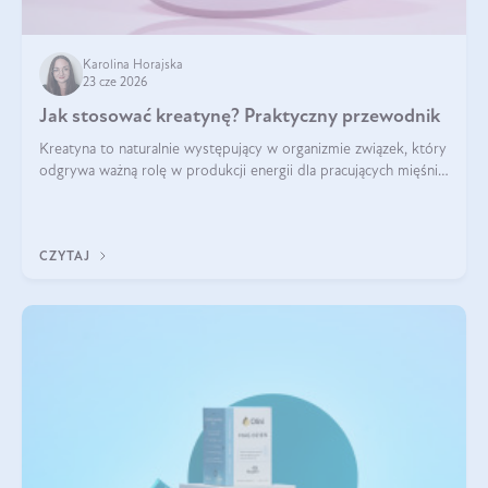
Karolina Horajska
23 cze 2026
Jak stosować kreatynę? Praktyczny przewodnik
Kreatyna to naturalnie występujący w organizmie związek, który
odgrywa ważną rolę w produkcji energii dla pracujących mięśni.
Choć przez lata kojarzono ją głównie ze sportami siłowymi, dziś
jest jednym z najlepiej przebadanych suplementów
stosowanych prze
CZYTAJ