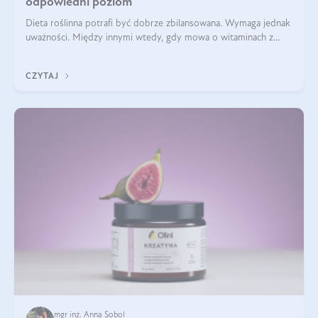
odpowiedni poziom
Dieta roślinna potrafi być dobrze zbilansowana. Wymaga jednak
uważności. Między innymi wtedy, gdy mowa o witaminach z
grupy B. Te składniki nie działają w pojedynkę. Tworzą system
naczyń połączonych.
CZYTAJ
mgr inż. Anna Sobol