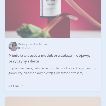
Dietetyk Paulina Górska
11 cze 2026
Niedokrwistość z niedoboru żelaza – objawy,
przyczyny i dieta
Ciągłe zmęczenie, osłabienie, problemy z koncentracją, zawroty
głowy czy bladość skóry bywają tłumaczone stresem,
przepracowaniem lub niedoborem snu. Tymczasem ich
przyczyną może być niedokrwistość z niedoboru żelaza.
CZYTAJ