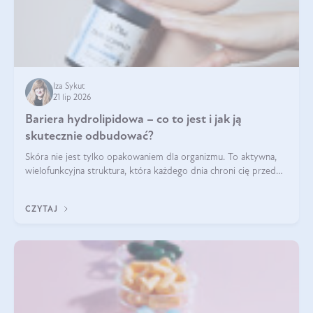
Iza Sykut
21 lip 2026
Bariera hydrolipidowa – co to jest i jak ją
skutecznie odbudować?
Skóra nie jest tylko opakowaniem dla organizmu. To aktywna,
wielofunkcyjna struktura, która każdego dnia chroni cię przed
utratą wody, wahaniami temperatury i czynnikami
środowiskowymi. Jednym z jej kluczowych elementów jest
CZYTAJ
bariera hydrolipidowa.