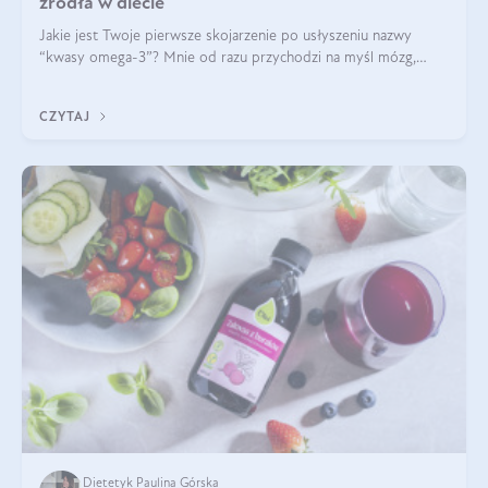
źródła w diecie
Jakie jest Twoje pierwsze skojarzenie po usłyszeniu nazwy
“kwasy omega-3”? Mnie od razu przychodzi na myśl mózg,
wsparcie układu nerwowego i zdrowie skóry. W tym artykule
skupimy się głównie na dwóch kwasach z tej rodziny: DHA oraz
CZYTAJ
EPA.
Dietetyk Paulina Górska