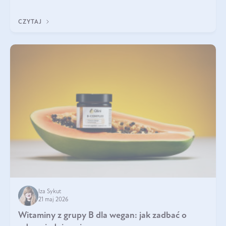
która sprawdza się najlepiej w praktyce. W tym artykule
przyglądamy się temu, jaka forma kreatyny jest najlepsza.
CZYTAJ
Iza Sykut
21 maj 2026
Witaminy z grupy B dla wegan: jak zadbać o