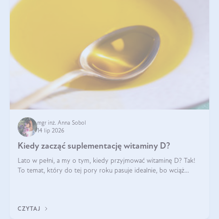
mgr inż. Anna Sobol
14 lip 2026
Kiedy zacząć suplementację witaminy D?
Lato w pełni, a my o tym, kiedy przyjmować witaminę D? Tak!
To temat, który do tej pory roku pasuje idealnie, bo wciąż
zdarza się, że suplementacja tej witaminy pozostawia
wątpliwości. Najczęstsze pytania dotyczą tego, ile trzeba być na
słońcu, aby witami
CZYTAJ