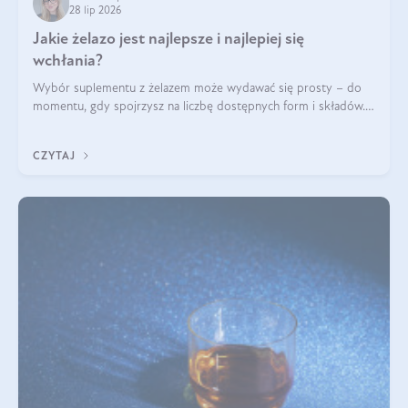
28 lip 2026
Jakie żelazo jest najlepsze i najlepiej się
wchłania?
Wybór suplementu z żelazem może wydawać się prosty – do
momentu, gdy spojrzysz na liczbę dostępnych form i składów.
Lepszy będzie bisglicynian, czy siarczan? Co wpływa na
wchłanianie żelaza i jakie dodatkowe składniki powinien
CZYTAJ
zawierać suplement?