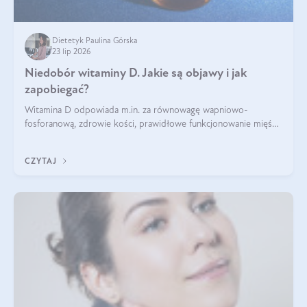
Dietetyk Paulina Górska
23 lip 2026
Niedobór witaminy D. Jakie są objawy i jak
zapobiegać?
Witamina D odpowiada m.in. za równowagę wapniowo-
fosforanową, zdrowie kości, prawidłowe funkcjonowanie mięśni
i wspieranie odporności. Mimo że organizm może ją wytwarzać
pod wpływem słońca, niedobór witaminy D pozostaje częstym
CZYTAJ
problemem.