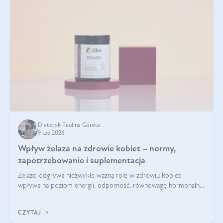
Dietetyk Paulina Górska
9 cze 2026
Wpływ żelaza na zdrowie kobiet – normy,
zapotrzebowanie i suplementacja
Żelazo odgrywa niezwykle ważną rolę w zdrowiu kobiet –
wpływa na poziom energii, odporność, równowagę hormonalną
i prawidłowy przebieg cyklu miesiączkowego oraz ciąży. Jego
niedobór może prowadzić m.in. do zmęczenia, bólów i
CZYTAJ
zawrotów głowy czy problemów z