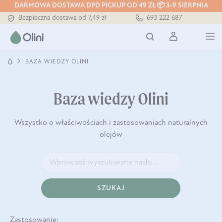
DARMOWA DOSTAWA DPD PICKUP OD 49 ZŁ 📦 3-9 SIERPNIA
Bezpieczna dostawa od 7,49 zł
693 222 687
Darmowa dostawa od 199 zł
Tłoczony zawsze na zimno
BAZA WIEDZY OLINI
Baza wiedzy Olini
Wszystko o właściwościach i zastosowaniach naturalnych
olejów
SZUKAJ
Zastosowanie: