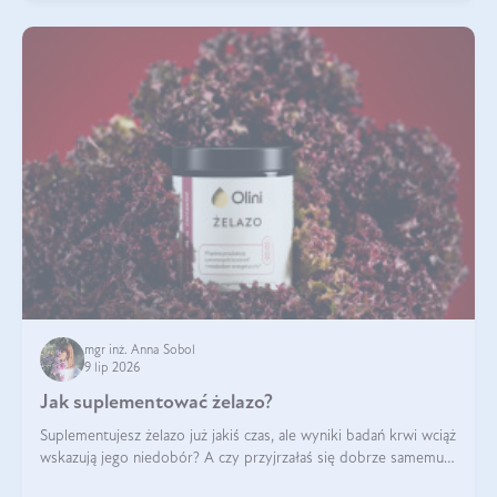
mgr inż. Anna Sobol
9 lip 2026
Jak suplementować żelazo?
Suplementujesz żelazo już jakiś czas, ale wyniki badań krwi wciąż
wskazują jego niedobór? A czy przyjrzałaś się dobrze samemu
sposobowi suplementacji tego mikroelementu? Dowiedz się, jak