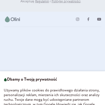
Akceptuję
Regulamin
i
Politykę prywatności
.
ul. Strzegomska 49
693 222 687
58-160 Świebodzice
Dbamy o Twoją prywatność
sklep@olini.pl
Polska
NIP 8860027066
Używamy plików cookies do prawidłowego działania strony,
REGON 890213034
personalizacji reklam, mierzenia ich skuteczności oraz analizy
ruchu. Twoje dane mogą być udostępniane partnerom
INFORMACJE
technologicznym, w tym Google (
dowiedz się, jak Google