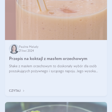
Paulina Maludy
21 kwi 2024
Przepis na koktajl z masłem orzechowym
Shake z masłem orzechowym to doskonały wybór dla osób
poszukujących pożywnego i sycącego napoju. Jego wysoka
zawartość białka sprawia, że jest idealnym uzupełnieniem diety,
szczególnie dla osób aktywn
CZYTAJ