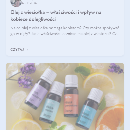
6 lut 2026
Olej z wiesiołka – właściwości i wpływ na
kobiece dolegliwości
Na co olej z wiesiołka pomaga kobietom? Czy można spożywać
go w ciąży? Jakie właściwości lecznicze ma olej z wiesiołka? Czy
jego skuteczność potwierdzają badania? Ile trzeba czekać na
efekty? Jaka jes
CZYTAJ