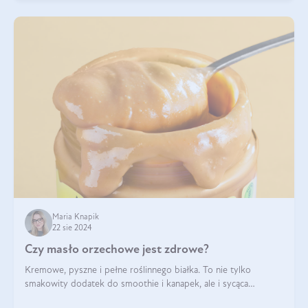
Maria Knapik
22 sie 2024
Czy masło orzechowe jest zdrowe?
Kremowe, pyszne i pełne roślinnego białka. To nie tylko
smakowity dodatek do smoothie i kanapek, ale i sycąca
przekąska dla całej rodziny. Czy warto jeść masło orzechowe?