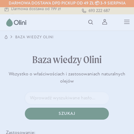
DARMOWA DOSTAWA DPD PICKUP OD 49 ZŁ 📦 3-9 SIERPNIA
Darmowa dostawa od 199 zł
693 222 687
Tłoczony zawsze na zimno
Bezpieczna dostawa od 7,49 zł
Darmowa dostawa od 199 zł
Tłoczony zawsze na zimno
BAZA WIEDZY OLINI
Baza wiedzy Olini
Wszystko o właściwościach i zastosowaniach naturalnych
olejów
SZUKAJ
Zastosowanie: