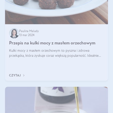
Paulina Maludy
13 mar 2024
Przepis na kulki mocy z masłem orzechowym
Kulki mocy z masłem orzechowym to pyszna i zdrowa
przekąska, która zyskuje coraz większą popularność. Idealnie
sprawdza się jako energetyczny dodatek do diety czy zdrowe
słodycze. Czym są te pyszne ku
CZYTAJ