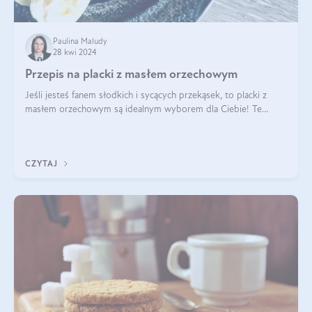
Paulina Maludy
28 kwi 2024
Przepis na placki z masłem orzechowym
Jeśli jesteś fanem słodkich i sycących przekąsek, to placki z
masłem orzechowym są idealnym wyborem dla Ciebie! Te
pyszne placuszki, idealne na śniadanie lub podwieczorek z
pewnością dostarczą Ci ener
CZYTAJ