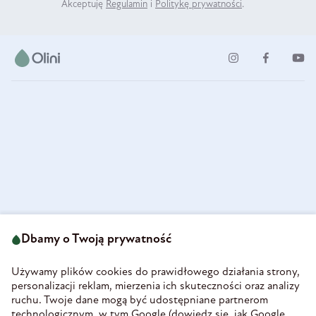
Akceptuję
Regulamin
i
Politykę prywatności
.
ul. Strzegomska 49
693 222 687
58-160 Świebodzice
Dbamy o Twoją prywatność
sklep@olini.pl
Polska
NIP 8860027066
Używamy plików cookies do prawidłowego działania strony,
REGON 890213034
personalizacji reklam, mierzenia ich skuteczności oraz analizy
ruchu. Twoje dane mogą być udostępniane partnerom
INFORMACJE
technologicznym, w tym Google (
dowiedz się, jak Google