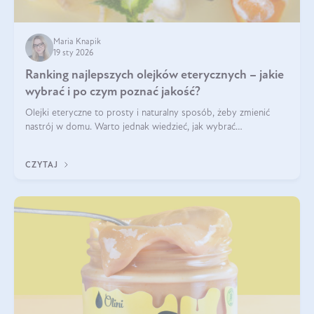
Maria Knapik
19 sty 2026
Ranking najlepszych olejków eterycznych – jakie
wybrać i po czym poznać jakość?
Olejki eteryczne to prosty i naturalny sposób, żeby zmienić
nastrój w domu. Warto jednak wiedzieć, jak wybrać
odpowiednie produkty. Po czym poznać, że są one dobrej
jakości? Jakie olejki eteryczne są najlepsze? Poznaj najważniejsze
CZYTAJ
kryteria wyboru!