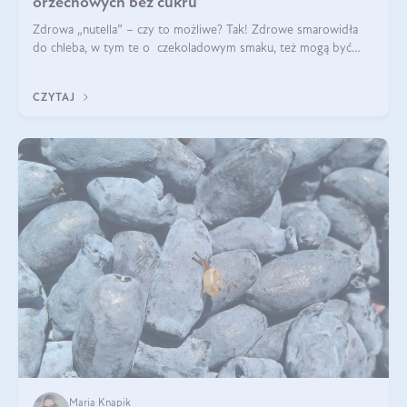
orzechowych bez cukru
Zdrowa „nutella” – czy to możliwe? Tak! Zdrowe smarowidła
do chleba, w tym te o czekoladowym smaku, też mogą być
pyszne. Przeczytaj nasz artykuł i dowiedz się więcej!
CZYTAJ
Maria Knapik