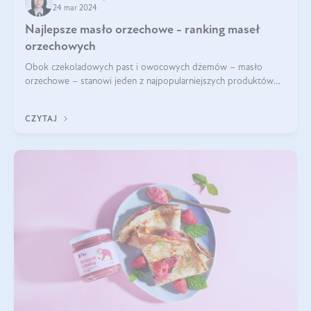
24 mar 2024
Najlepsze masło orzechowe - ranking maseł
orzechowych
Obok czekoladowych past i owocowych dżemów – masło
orzechowe – stanowi jeden z najpopularniejszych produktów
żywieniowych i element wielu diet. Dobre masło orzechowe
naturalne to skarbnica protein ora
CZYTAJ