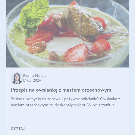
Paulina Maludy
17 kwi 2024
Przepis na owsiankę z masłem orzechowym
Szukasz pomysłu na zdrowe i pożywne śniadanie? Owsianka z
masłem orzechowym to doskonały wybór. W połączeniu z
dodatkami takimi jak banany, orzechy i syrop klonowy, stworzy
idealną kombinację smaków o
CZYTAJ