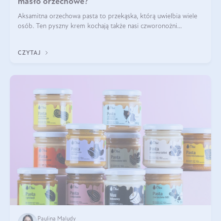
masło orzechowe?
Aksamitna orzechowa pasta to przekąska, którą uwielbia wiele
osób. Ten pyszny krem kochają także nasi czworonożni
przyjaciele. W jaki sposób mogę psu podać masło orzechowe?
Czy jest ono bezpieczne d
CZYTAJ
Paulina Maludy