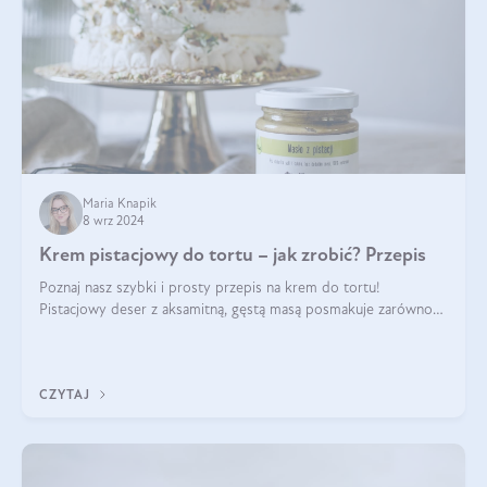
Maria Knapik
8 wrz 2024
Krem pistacjowy do tortu – jak zrobić? Przepis
Poznaj nasz szybki i prosty przepis na krem do tortu!
Pistacjowy deser z aksamitną, gęstą masą posmakuje zarówno
domownikom, jak i gościom. Dzięki niemu każdy kawałek ciasta
będzie prawdziwą ucztą dla
CZYTAJ