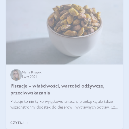
Maria Knapik
1 wrz 2024
Pistacje – właściwości, wartości odżywcze,
przeciwwskazania
Pistacje to nie tylko wyjątkowo smaczna przekąska, ale także
wszechstronny dodatek do deserów i wytrawnych potraw. Czy
pistacje są zdrowe? Jakie są ich właściwości? Gdzie rosną i czy
każdy może się ni
CZYTAJ