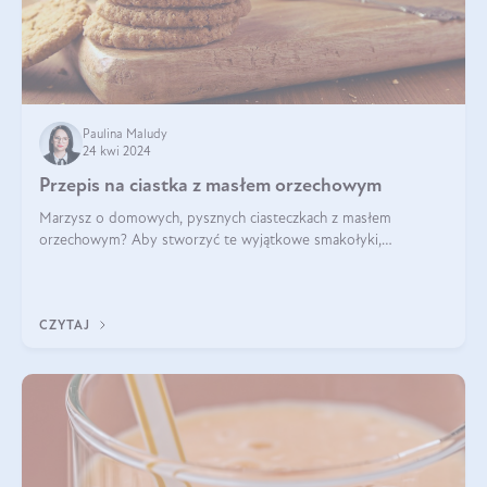
Paulina Maludy
24 kwi 2024
Przepis na ciastka z masłem orzechowym
Marzysz o domowych, pysznych ciasteczkach z masłem
orzechowym? Aby stworzyć te wyjątkowe smakołyki,
potrzebujesz kilku prostych składników takich jak masło
orzechowe, jajko, kawałki orzechów, mąka psz
CZYTAJ