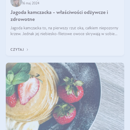
16 maj 2024
Jagoda kamczacka - właściwości odżywcze i
zdrowotne
Jagoda kamczacka to, na pierwszy rzut oka, całkiem niepozorny
krzew. Jednak jej niebiesko-filetowe owoce skrywają w sobie
wiele dobra. Jakie właściwości ma jagoda kamczacka? Poznasz je
w tym wpisie!
CZYTAJ