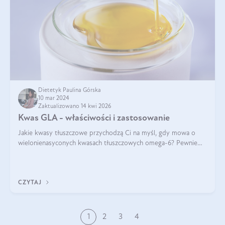
Dietetyk Paulina Górska
10 mar 2024
Zaktualizowano 14 kwi 2026
Kwas GLA - właściwości i zastosowanie
Jakie kwasy tłuszczowe przychodzą Ci na myśl, gdy mowa o
wielonienasyconych kwasach tłuszczowych omega-6? Pewnie
kwas linolowy, ponieważ mówi się o nim dość często. Jednak
tym razem będzie mowa o in
CZYTAJ
1
2
3
4