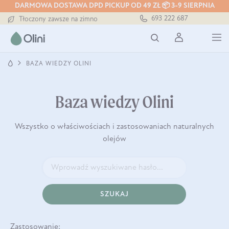
DARMOWA DOSTAWA DPD PICKUP OD 49 ZŁ 📦 3-9 SIERPNIA
Darmowa dostawa od 199 zł
693 222 687
Tłoczony zawsze na zimno
Bezpieczna dostawa od 7,49 zł
Darmowa dostawa od 199 zł
Tłoczony zawsze na zimno
BAZA WIEDZY OLINI
Baza wiedzy Olini
Wszystko o właściwościach i zastosowaniach naturalnych
olejów
SZUKAJ
Zastosowanie: