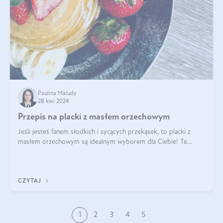
Paulina Maludy
28 kwi 2024
Przepis na placki z masłem orzechowym
Jeśli jesteś fanem słodkich i sycących przekąsek, to placki z
masłem orzechowym są idealnym wyborem dla Ciebie! Te
pyszne placuszki, idealne na śniadanie lub podwieczorek z
pewnością dostarczą Ci ener
CZYTAJ
1
2
3
4
5