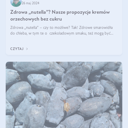
26 maj 2024
Zdrowa „nutella”? Nasze propozycje kremów
orzechowych bez cukru
Zdrowa „nutella” – czy to możliwe? Tak! Zdrowe smarowidła
do chleba, w tym te o czekoladowym smaku, też mogą być
pyszne. Przeczytaj nasz artykuł i dowiedz się więcej!
CZYTAJ