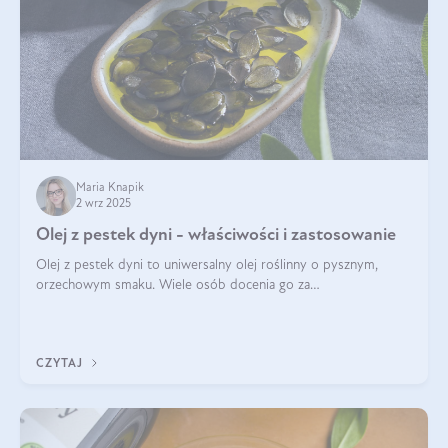
Maria Knapik
2 wrz 2025
Olej z pestek dyni - właściwości i zastosowanie
Olej z pestek dyni to uniwersalny olej roślinny o pysznym,
orzechowym smaku. Wiele osób docenia go za
wszechstronność, bo przydaje się zarówno w kuchni, jak i w
pielęgnacji. Często wykorzystuje się go
CZYTAJ