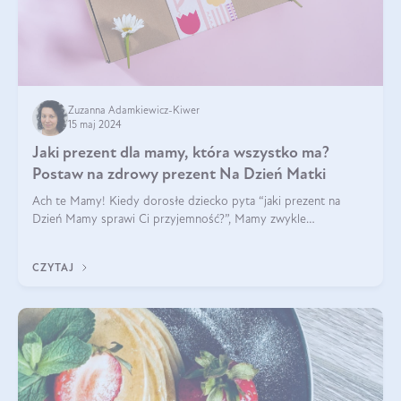
Zuzanna Adamkiewicz-Kiwer
15 maj 2024
Jaki prezent dla mamy, która wszystko ma?
Postaw na zdrowy prezent Na Dzień Matki
Ach te Mamy! Kiedy dorosłe dziecko pyta “jaki prezent na
Dzień Mamy sprawi Ci przyjemność?”, Mamy zwykle
odpowiadają ”Ja już wszystko mam!”. Co roku to samo. Jak
więc wybrać zdrowy prezent na Dzień Ma
CZYTAJ