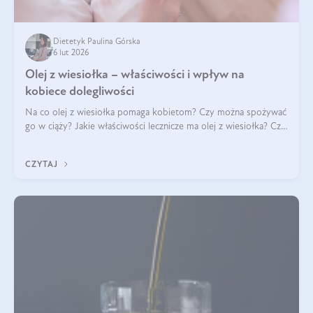
Dietetyk Paulina Górska
6 lut 2026
Olej z wiesiołka – właściwości i wpływ na
kobiece dolegliwości
Na co olej z wiesiołka pomaga kobietom? Czy można spożywać
go w ciąży? Jakie właściwości lecznicze ma olej z wiesiołka? Czy
jego skuteczność potwierdzają badania? Ile trzeba czekać na
efekty? Jaka jes
CZYTAJ