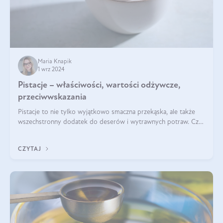
Maria Knapik
1 wrz 2024
Pistacje – właściwości, wartości odżywcze,
przeciwwskazania
Pistacje to nie tylko wyjątkowo smaczna przekąska, ale także
wszechstronny dodatek do deserów i wytrawnych potraw. Czy
pistacje są zdrowe? Jakie są ich właściwości? Gdzie rosną i czy
każdy może się ni
CZYTAJ