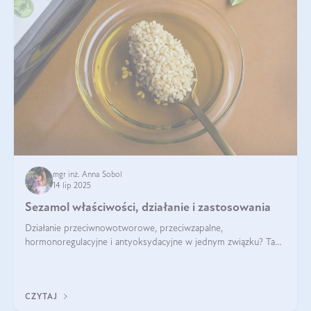
mgr inż. Anna Sobol
14 lip 2025
Sezamol właściwości, działanie i zastosowania
Działanie przeciwnowotworowe, przeciwzapalne,
hormonoregulacyjne i antyoksydacyjne w jednym związku? Tak
— to właśnie natura sezamolu, który obecny jest w oleju
sezamowym. Dowiedz się, dlaczego warto wprowadzić go do
swojej diety — być może to pierwsza ok
CZYTAJ