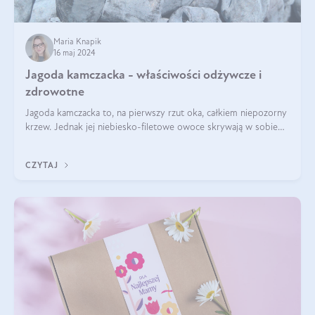
Maria Knapik
16 maj 2024
Jagoda kamczacka - właściwości odżywcze i
zdrowotne
Jagoda kamczacka to, na pierwszy rzut oka, całkiem niepozorny
krzew. Jednak jej niebiesko-filetowe owoce skrywają w sobie
wiele dobra. Jakie właściwości ma jagoda kamczacka? Poznasz je
w tym wpisie!
CZYTAJ