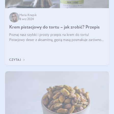
Maria Knapik
8 wrz 2024
Krem pistacjowy do tortu – jak zrobić? Przepis
Poznaj nasz szybki i prosty przepis na krem do tortu!
Pistacjowy deser z aksamitną, gęstą masą posmakuje zarówno
domownikom, jak i gościom. Dzięki niemu każdy kawałek ciasta
będzie prawdziwą ucztą dla
CZYTAJ