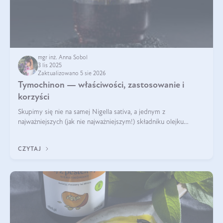
mgr inż. Anna Sobol
3 lis 2025
Zaktualizowano 5 sie 2026
Tymochinon — właściwości, zastosowanie i
korzyści
Skupimy się nie na samej Nigella sativa, a jednym z
najważniejszych (jak nie najważniejszym!) składniku olejku
eterycznego z czarnuszki: tymochinonie.
CZYTAJ