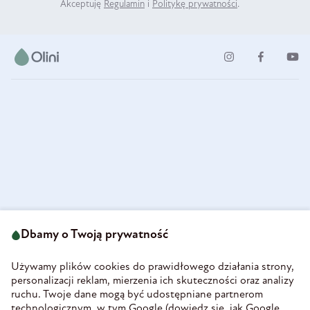
Akceptuję
Regulamin
i
Politykę prywatności
.
ul. Strzegomska 49
693 222 687
58-160 Świebodzice
Dbamy o Twoją prywatność
sklep@olini.pl
Polska
NIP 8860027066
Używamy plików cookies do prawidłowego działania strony,
REGON 890213034
personalizacji reklam, mierzenia ich skuteczności oraz analizy
ruchu. Twoje dane mogą być udostępniane partnerom
INFORMACJE
technologicznym, w tym Google (
dowiedz się, jak Google