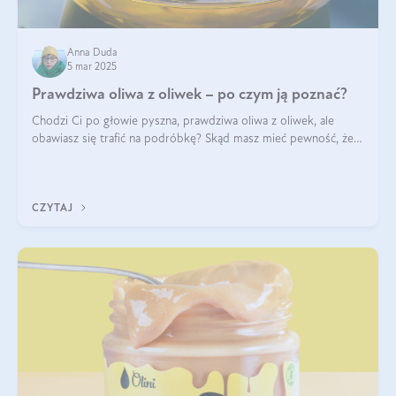
Anna Duda
5 mar 2025
Prawdziwa oliwa z oliwek – po czym ją poznać?
Chodzi Ci po głowie pyszna, prawdziwa oliwa z oliwek, ale
obawiasz się trafić na podróbkę? Skąd masz mieć pewność, że
produkt, który kupujesz, powstał z owoców z oliwnych gajów?
A do tego jest śwież
CZYTAJ