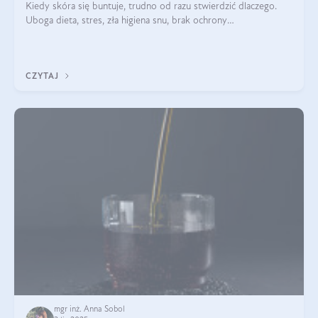
Kiedy skóra się buntuje, trudno od razu stwierdzić dlaczego.
Uboga dieta, stres, zła higiena snu, brak ochrony
przeciwsłonecznej – powodów nasilenia stanów zapalnych może
być wiele. Jak poradzić sobie z ich przyczynami i skutkami?
CZYTAJ
mgr inż. Anna Sobol