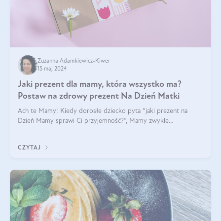
Zuzanna Adamkiewicz-Kiwer
15 maj 2024
Jaki prezent dla mamy, która wszystko ma?
Postaw na zdrowy prezent Na Dzień Matki
Ach te Mamy! Kiedy dorosłe dziecko pyta “jaki prezent na
Dzień Mamy sprawi Ci przyjemność?”, Mamy zwykle
odpowiadają ”Ja już wszystko mam!”. Co roku to samo. Jak
więc wybrać zdrowy prezent na Dzień Ma
CZYTAJ