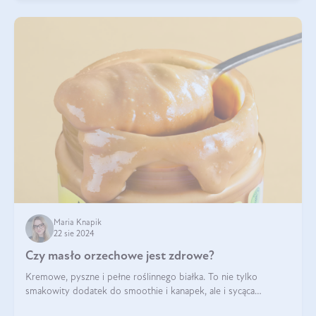
Maria Knapik
22 sie 2024
Czy masło orzechowe jest zdrowe?
Kremowe, pyszne i pełne roślinnego białka. To nie tylko
smakowity dodatek do smoothie i kanapek, ale i sycąca
przekąska dla całej rodziny. Czy warto jeść masło orzechowe?