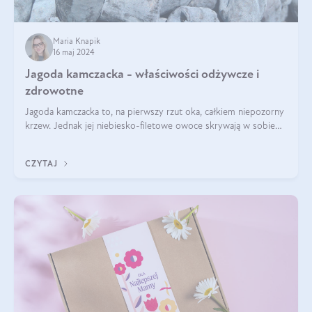
Maria Knapik
16 maj 2024
Jagoda kamczacka - właściwości odżywcze i
zdrowotne
Jagoda kamczacka to, na pierwszy rzut oka, całkiem niepozorny
krzew. Jednak jej niebiesko-filetowe owoce skrywają w sobie
wiele dobra. Jakie właściwości ma jagoda kamczacka? Poznasz je
w tym wpisie!
CZYTAJ