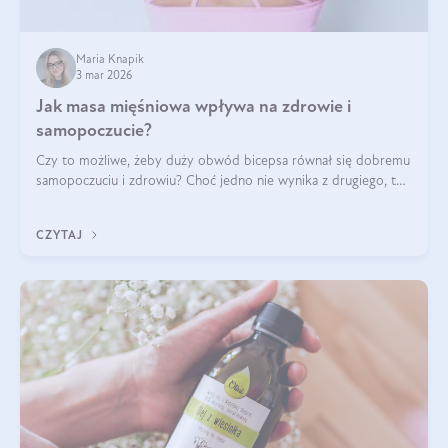
Maria Knapik
3 mar 2026
Jak masa mięśniowa wpływa na zdrowie i
samopoczucie?
Czy to możliwe, żeby duży obwód bicepsa równał się dobremu
samopoczuciu i zdrowiu? Choć jedno nie wynika z drugiego, to
jest między nimi powiązanie – masa mięśniowa może znacznie
poprawić jakość życia. W jaki sposób? W tym wpisie wszystko
CZYTAJ
wyjaśnimy.