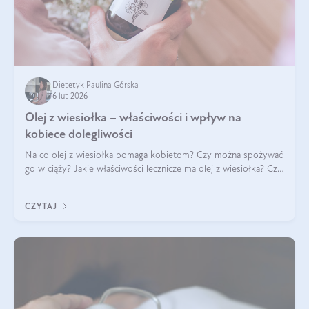
Dietetyk Paulina Górska
6 lut 2026
Olej z wiesiołka – właściwości i wpływ na
kobiece dolegliwości
Na co olej z wiesiołka pomaga kobietom? Czy można spożywać
go w ciąży? Jakie właściwości lecznicze ma olej z wiesiołka? Czy
jego skuteczność potwierdzają badania? Ile trzeba czekać na
efekty? Jaka jes
CZYTAJ