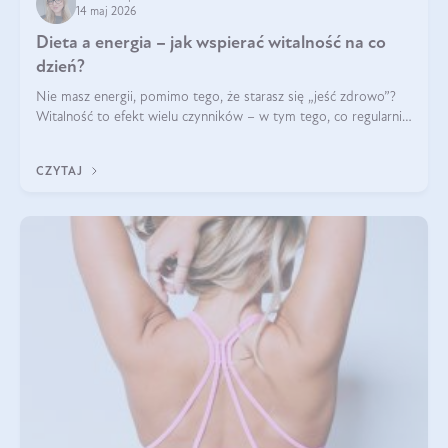
14 maj 2026
Dieta a energia – jak wspierać witalność na co
dzień?
Nie masz energii, pomimo tego, że starasz się „jeść zdrowo”?
Witalność to efekt wielu czynników – w tym tego, co regularnie
ląduje na talerzu. Zapotrzebowanie na składniki odżywcze różni
się w zależności od osoby
CZYTAJ