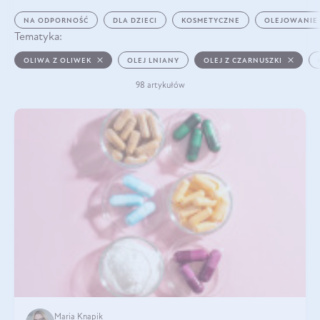
NA ODPORNOŚĆ
DLA DZIECI
KOSMETYCZNE
OLEJOWANIE
Tematyka:
OLIWA Z OLIWEK
OLEJ LNIANY
OLEJ Z CZARNUSZKI
98 artykułów
Maria Knapik