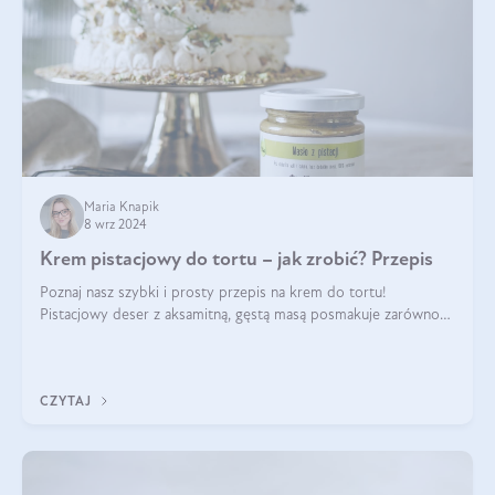
Maria Knapik
8 wrz 2024
Krem pistacjowy do tortu – jak zrobić? Przepis
Poznaj nasz szybki i prosty przepis na krem do tortu!
Pistacjowy deser z aksamitną, gęstą masą posmakuje zarówno
domownikom, jak i gościom. Dzięki niemu każdy kawałek ciasta
będzie prawdziwą ucztą dla
CZYTAJ