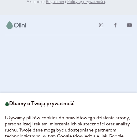
Akceptuję
Regulamin
i
Politykę prywatności
.
ul. Strzegomska 49
693 222 687
58-160 Świebodzice
Dbamy o Twoją prywatność
sklep@olini.pl
Polska
NIP 8860027066
Używamy plików cookies do prawidłowego działania strony,
REGON 890213034
personalizacji reklam, mierzenia ich skuteczności oraz analizy
ruchu. Twoje dane mogą być udostępniane partnerom
INFORMACJE
technologicznym, w tym Google (
dowiedz się, jak Google