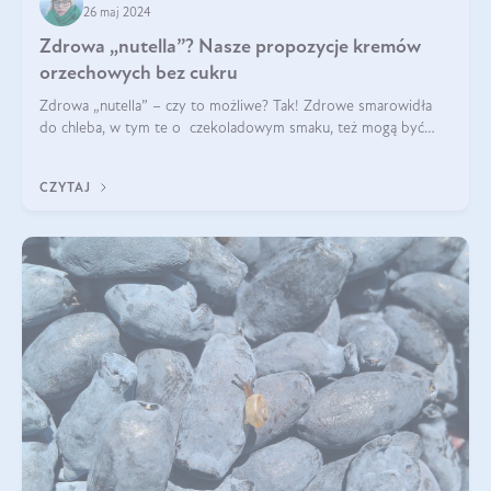
26 maj 2024
Zdrowa „nutella”? Nasze propozycje kremów
orzechowych bez cukru
Zdrowa „nutella” – czy to możliwe? Tak! Zdrowe smarowidła
do chleba, w tym te o czekoladowym smaku, też mogą być
pyszne. Przeczytaj nasz artykuł i dowiedz się więcej!
CZYTAJ