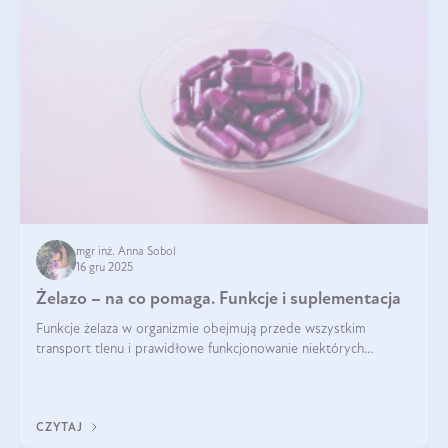
mgr inż. Anna Sobol
16 gru 2025
Żelazo – na co pomaga. Funkcje i suplementacja
Funkcje żelaza w organizmie obejmują przede wszystkim
transport tlenu i prawidłowe funkcjonowanie niektórych
enzymów. Żelazo odpowiada też za działanie układu
immunologicznego i nerwowego, szczególnie na wczesnym
etapie życia.
CZYTAJ