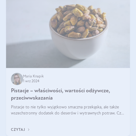
Maria Knapik
1 wrz 2024
Pistacje – właściwości, wartości odżywcze,
przeciwwskazania
Pistacje to nie tylko wyjątkowo smaczna przekąska, ale także
wszechstronny dodatek do deserów i wytrawnych potraw. Czy
pistacje są zdrowe? Jakie są ich właściwości? Gdzie rosną i czy
każdy może się ni
CZYTAJ