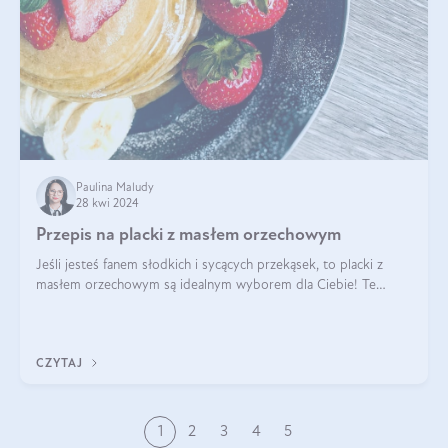
Paulina Maludy
28 kwi 2024
Przepis na placki z masłem orzechowym
Jeśli jesteś fanem słodkich i sycących przekąsek, to placki z
masłem orzechowym są idealnym wyborem dla Ciebie! Te
pyszne placuszki, idealne na śniadanie lub podwieczorek z
pewnością dostarczą Ci ener
CZYTAJ
1
2
3
4
5