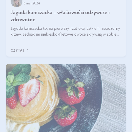
16 maj 2024
Jagoda kamczacka - właściwości odżywcze i
zdrowotne
Jagoda kamczacka to, na pierwszy rzut oka, całkiem niepozorny
krzew. Jednak jej niebiesko-filetowe owoce skrywają w sobie
wiele dobra. Jakie właściwości ma jagoda kamczacka? Poznasz je
w tym wpisie!
CZYTAJ