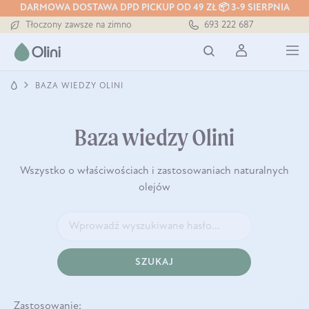
DARMOWA DOSTAWA DPD PICKUP OD 49 ZŁ 📦 3-9 SIERPNIA
Darmowa dostawa od 199 zł
693 222 687
Tłoczony zawsze na zimno
Bezpieczna dostawa od 7,49 zł
Darmowa dostawa od 199 zł
Tłoczony zawsze na zimno
BAZA WIEDZY OLINI
Baza wiedzy Olini
Wszystko o właściwościach i zastosowaniach naturalnych
olejów
SZUKAJ
Zastosowanie: