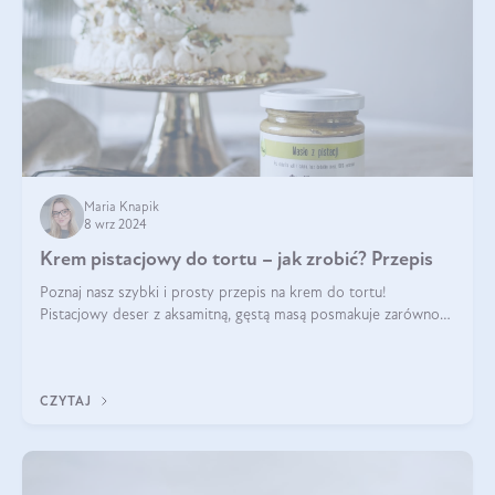
Maria Knapik
8 wrz 2024
Krem pistacjowy do tortu – jak zrobić? Przepis
Poznaj nasz szybki i prosty przepis na krem do tortu!
Pistacjowy deser z aksamitną, gęstą masą posmakuje zarówno
domownikom, jak i gościom. Dzięki niemu każdy kawałek ciasta
będzie prawdziwą ucztą dla
CZYTAJ