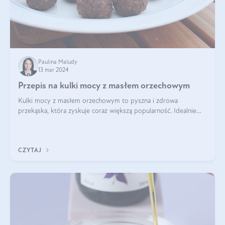
Paulina Maludy
13 mar 2024
Przepis na kulki mocy z masłem orzechowym
Kulki mocy z masłem orzechowym to pyszna i zdrowa
przekąska, która zyskuje coraz większą popularność. Idealnie
sprawdza się jako energetyczny dodatek do diety czy zdrowe
słodycze. Czym są te pyszne ku
CZYTAJ