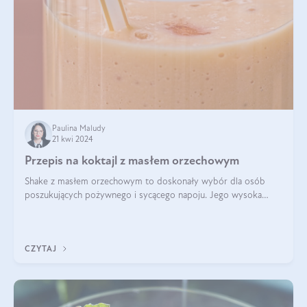
Paulina Maludy
21 kwi 2024
Przepis na koktajl z masłem orzechowym
Shake z masłem orzechowym to doskonały wybór dla osób
poszukujących pożywnego i sycącego napoju. Jego wysoka
zawartość białka sprawia, że jest idealnym uzupełnieniem diety,
szczególnie dla osób aktywn
CZYTAJ