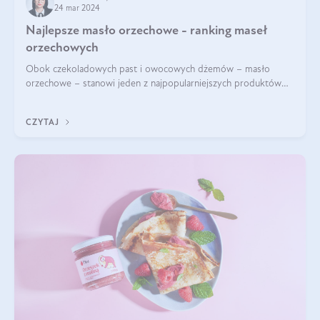
24 mar 2024
Najlepsze masło orzechowe - ranking maseł
orzechowych
Obok czekoladowych past i owocowych dżemów – masło
orzechowe – stanowi jeden z najpopularniejszych produktów
żywieniowych i element wielu diet. Dobre masło orzechowe
naturalne to skarbnica protein ora
CZYTAJ