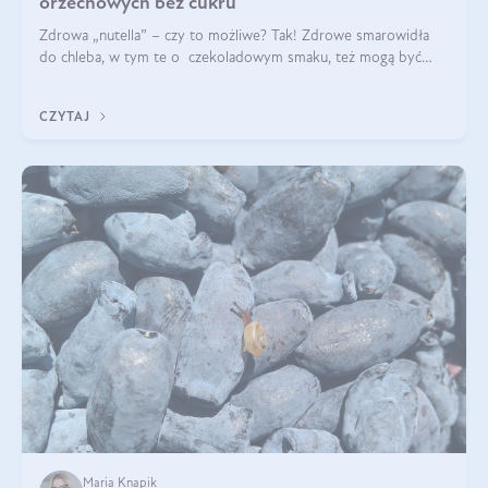
orzechowych bez cukru
Zdrowa „nutella” – czy to możliwe? Tak! Zdrowe smarowidła
do chleba, w tym te o czekoladowym smaku, też mogą być
pyszne. Przeczytaj nasz artykuł i dowiedz się więcej!
CZYTAJ
Maria Knapik