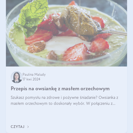
Paulina Maludy
17 kwi 2024
Przepis na owsiankę z masłem orzechowym
Szukasz pomysłu na zdrowe i pożywne śniadanie? Owsianka z
masłem orzechowym to doskonały wybór. W połączeniu z
dodatkami takimi jak banany, orzechy i syrop klonowy, stworzy
idealną kombinację smaków o
CZYTAJ