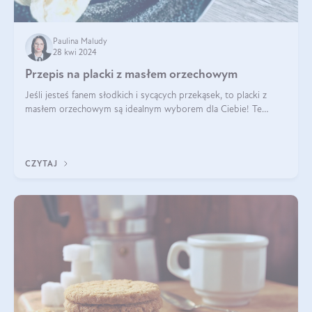
Paulina Maludy
28 kwi 2024
Przepis na placki z masłem orzechowym
Jeśli jesteś fanem słodkich i sycących przekąsek, to placki z
masłem orzechowym są idealnym wyborem dla Ciebie! Te
pyszne placuszki, idealne na śniadanie lub podwieczorek z
pewnością dostarczą Ci ener
CZYTAJ