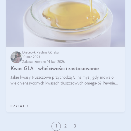
Dietetyk Paulina Górska
10 mar 2024
Zaktualizowano 14 kwi 2026
Kwas GLA - właściwości i zastosowanie
Jakie kwasy tłuszczowe przychodzą Ci na myśl, gdy mowa o
wielonienasyconych kwasach tłuszczowych omega-6? Pewnie
kwas linolowy, ponieważ mówi się o nim dość często. Jednak
tym razem będzie mowa o in
CZYTAJ
1
2
3