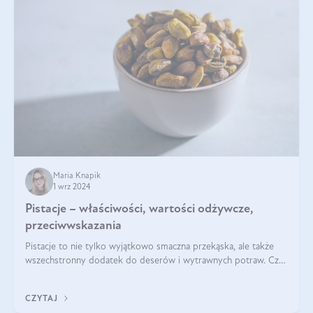
Maria Knapik
1 wrz 2024
Pistacje – właściwości, wartości odżywcze,
przeciwwskazania
Pistacje to nie tylko wyjątkowo smaczna przekąska, ale także
wszechstronny dodatek do deserów i wytrawnych potraw. Czy
pistacje są zdrowe? Jakie są ich właściwości? Gdzie rosną i czy
każdy może się ni
CZYTAJ