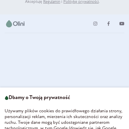
Akceptuję
Regulamin
i
Politykę prywatności
.
ul. Strzegomska 49
693 222 687
58-160 Świebodzice
Dbamy o Twoją prywatność
sklep@olini.pl
Polska
NIP 8860027066
Używamy plików cookies do prawidłowego działania strony,
REGON 890213034
personalizacji reklam, mierzenia ich skuteczności oraz analizy
ruchu. Twoje dane mogą być udostępniane partnerom
INFORMACJE
technologicznym, w tym Google (
dowiedz się, jak Google