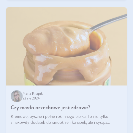
Maria Knapik
22 sie 2024
Czy masło orzechowe jest zdrowe?
Kremowe, pyszne i pełne roślinnego białka. To nie tylko
smakowity dodatek do smoothie i kanapek, ale i sycąca
przekąska dla całej rodziny. Czy warto jeść masło orzechowe?