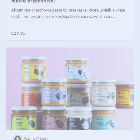
masło orzechowe?
Aksamitna orzechowa pasta to przekąska, którą uwielbia wiele
osób. Ten pyszny krem kochają także nasi czworonożni
przyjaciele. W jaki sposób mogę psu podać masło orzechowe?
Czy jest ono bezpieczne d
CZYTAJ
Paulina Maludy