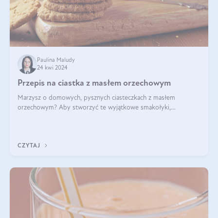
Paulina Maludy
24 kwi 2024
Przepis na ciastka z masłem orzechowym
Marzysz o domowych, pysznych ciasteczkach z masłem
orzechowym? Aby stworzyć te wyjątkowe smakołyki,
potrzebujesz kilku prostych składników takich jak masło
orzechowe, jajko, kawałki orzechów, mąka psz
CZYTAJ