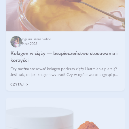
mgr inż. Anna Sobol
9 cze 2025
Kolagen w ciąży — bezpieczeństwo stosowania i
korzyści
Czy można stosować kolagen podczas ciąży i karmienia piersią?
Jeśli tak, to jaki kolagen wybrać? Czy w ogóle warto sięgnąć po
ten rodzaj suplementacji?
CZYTAJ