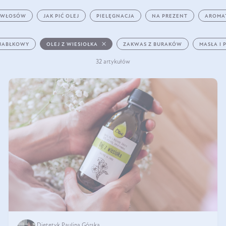
 WŁOSÓW
JAK PIĆ OLEJ
PIELĘGNACJA
NA PREZENT
AROMA
 JABŁKOWY
OLEJ Z WIESIOŁKA
ZAKWAS Z BURAKÓW
MASŁA I 
32 artykułów
Dietetyk Paulina Górska