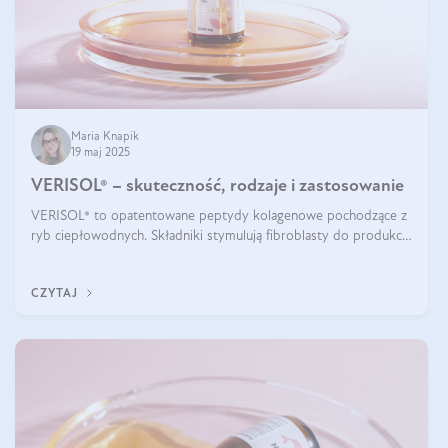
Maria Knapik
19 maj 2025
VERISOL® – skuteczność, rodzaje i zastosowanie
VERISOL® to opatentowane peptydy kolagenowe pochodzące z
ryb ciepłowodnych. Składniki stymulują fibroblasty do produkcji
kolagenu i elastyny w skórze. Kolagen VERISOL® zapewnia
wysoką biodostępność i umożliwia skuteczne dotarcie do
CZYTAJ
komórek skóry.