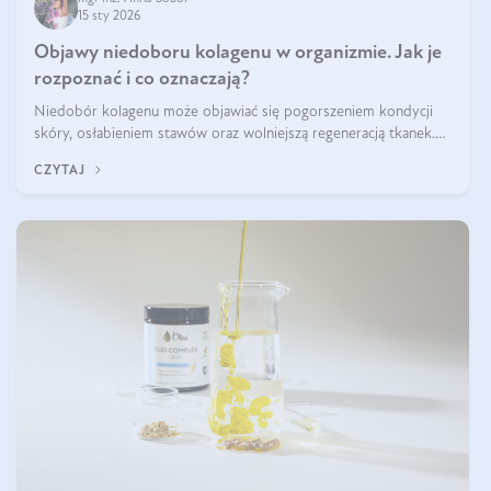
15 sty 2026
Objawy niedoboru kolagenu w organizmie. Jak je
rozpoznać i co oznaczają?
Niedobór kolagenu może objawiać się pogorszeniem kondycji
skóry, osłabieniem stawów oraz wolniejszą regeneracją tkanek.
Do najczęstszych sygnałów należą utrata jędrności i elastyczności
CZYTAJ
skóry, bóle stawów, łamliwość paznokci oraz osłabienie włosów.