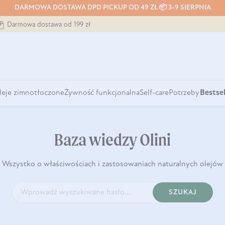
DARMOWA DOSTAWA DPD PICKUP OD 49 ZŁ 📦 3-9 SIERPNIA
Darmowa dostawa od 199 zł
leje zimnotłoczone
Żywność funkcjonalna
Self-care
Potrzeby
Bestsel
Baza wiedzy Olini
Wszystko o właściwościach i zastosowaniach naturalnych olejów
SZUKAJ