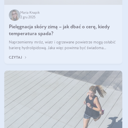
Maria Knapik
2 gru 2025
Pielęgnacja skóry zimą – jak dbać o cerę, kiedy
temperatura spada?
Naprzemienny mróz, wiatr i ogrzewane powietrze mogą osłabić
barierę hydrolipidową. Jaka więc powinna być świadoma
pielęgnacja w okresie chłodnych miesięcy?
CZYTAJ