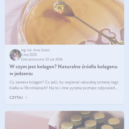
mgr inż. Anna Sobol
6 maj 2025
Zaktualizowano 22 cze 2026
W czym jest kolagen? Naturalne źródła kolagenu
w jedzeniu
Co zawiera kolagen? Co jeść, by wspierać naturalną syntezę tego
białka w fibroblastach? Na te i inne pytania poznasz odpowiedź
w tym artykule.
CZYTAJ