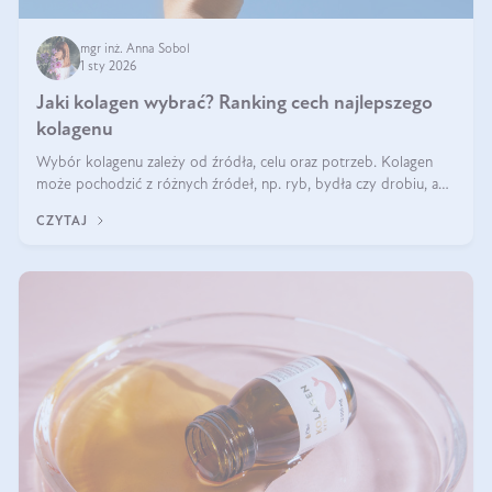
mgr inż. Anna Sobol
1 sty 2026
Jaki kolagen wybrać? Ranking cech najlepszego
kolagenu
Wybór kolagenu zależy od źródła, celu oraz potrzeb. Kolagen
może pochodzić z różnych źródeł, np. ryb, bydła czy drobiu, a
każdy typ ma swoje unikatowe właściwości. Dla skóry najlepiej
CZYTAJ
sprawdza się kolagen rybi, a dla wspierania stawów — kolagen
bydlęcy.