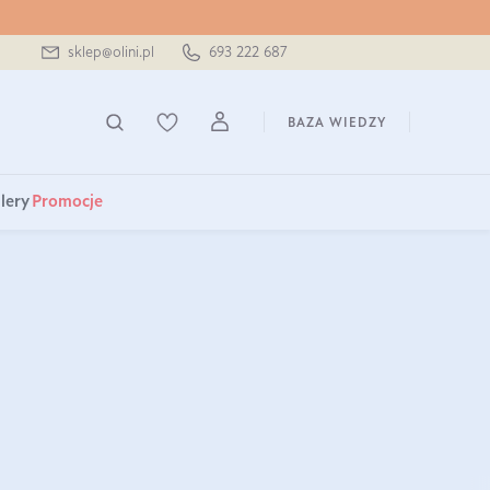
sklep@olini.pl
693 222 687
BAZA WIEDZY
lery
Promocje