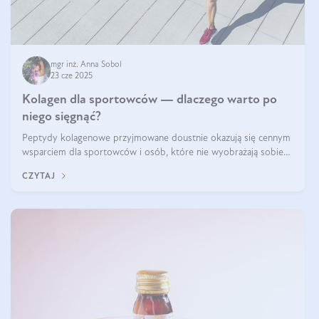
mgr inż. Anna Sobol
23 cze 2025
Kolagen dla sportowców — dlaczego warto po
niego sięgnąć?
Peptydy kolagenowe przyjmowane doustnie okazują się cennym
wsparciem dla sportowców i osób, które nie wyobrażają sobie
życia bez intensywnego ruchu.
CZYTAJ