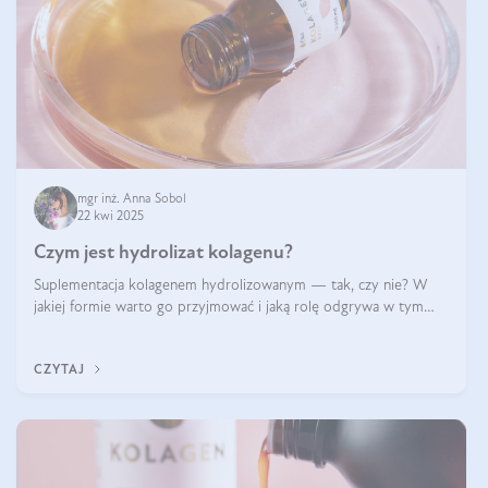
mgr inż. Anna Sobol
22 kwi 2025
Czym jest hydrolizat kolagenu?
Suplementacja kolagenem hydrolizowanym — tak, czy nie? W
jakiej formie warto go przyjmować i jaką rolę odgrywa w tym
wszystkim jego hydroliza czy liofilizacja?
CZYTAJ