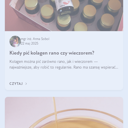
mgr inż. Anna Sobol
22 maj 2025
Kiedy pić kolagen rano czy wieczorem?
Kolagen można pić zarówno rano, jak i wieczorem —
najważniejsze, aby robić to regularnie. Rano ma szansę wspierać
energię i metabolizm, a wieczorem regenerację organizmu
podczas snu.
CZYTAJ