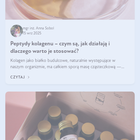
mgr inż. Anna Sobol
15 wrz 2025
Peptydy kolagenu – czym są, jak działają i
dlaczego warto je stosować?
Kolagen jako białko budulcowe, naturalnie występujące w
naszym organizmie, ma całkiem sporą masę cząsteczkową —
nawet do 300 kDa. Jeśli chcielibyśmy suplementować go w tej
CZYTAJ
formie, byłby trudno strawialny. Aby był lepiej przyswajalny i
bardziej biodostępny