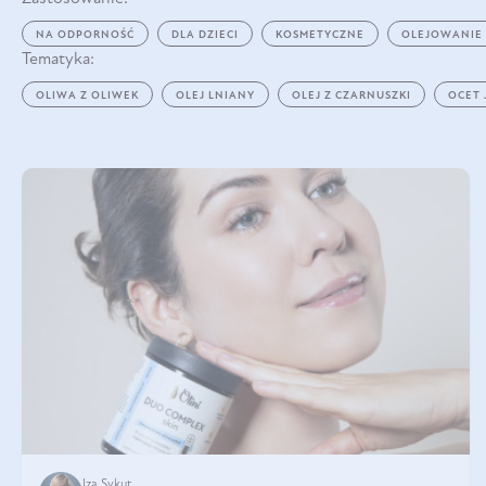
NA ODPORNOŚĆ
DLA DZIECI
KOSMETYCZNE
OLEJOWANIE
Tematyka:
OLIWA Z OLIWEK
OLEJ LNIANY
OLEJ Z CZARNUSZKI
OCET
Iza Sykut