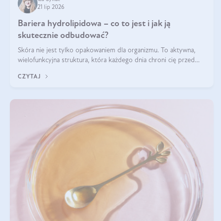
21 lip 2026
Bariera hydrolipidowa – co to jest i jak ją
skutecznie odbudować?
Skóra nie jest tylko opakowaniem dla organizmu. To aktywna,
wielofunkcyjna struktura, która każdego dnia chroni cię przed
utratą wody, wahaniami temperatury i czynnikami
CZYTAJ
środowiskowymi. Jednym z jej kluczowych elementów jest
bariera hydrolipidowa.