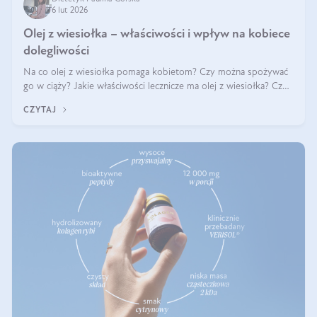
6 lut 2026
Olej z wiesiołka – właściwości i wpływ na kobiece
dolegliwości
Na co olej z wiesiołka pomaga kobietom? Czy można spożywać
go w ciąży? Jakie właściwości lecznicze ma olej z wiesiołka? Czy
jego skuteczność potwierdzają badania? Ile trzeba czekać na
CZYTAJ
efekty? Jaka jes