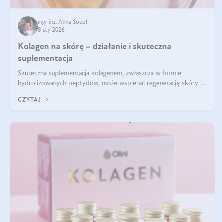
mgr inż. Anna Sobol
8 sty 2026
Kolagen na skórę – działanie i skuteczna
suplementacja
Skuteczna suplementacja kolagenem, zwłaszcza w formie
hydrolizowanych peptydów, może wspierać regenerację skóry i
poprawiać jej wygląd, jeśli jest połączona z odpowiednią dietą i
CZYTAJ
regularnością stosowania.