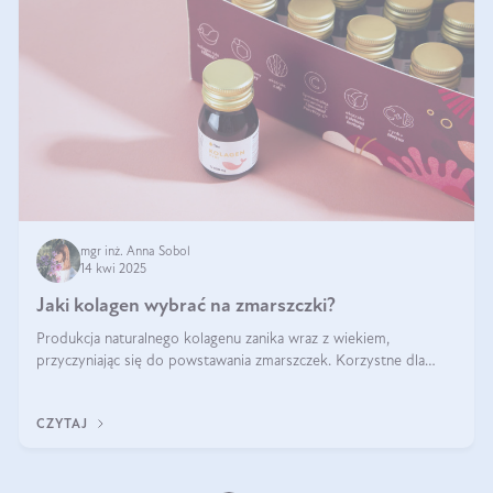
mgr inż. Anna Sobol
14 kwi 2025
Jaki kolagen wybrać na zmarszczki?
Produkcja naturalnego kolagenu zanika wraz z wiekiem,
przyczyniając się do powstawania zmarszczek. Korzystne dla
skóry efekty stosowania kolagenu w formie preparatów
doustnych potwierdzone zostały przez badania naukowe.
CZYTAJ