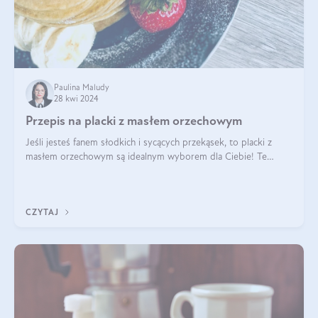
Paulina Maludy
28 kwi 2024
Przepis na placki z masłem orzechowym
Jeśli jesteś fanem słodkich i sycących przekąsek, to placki z
masłem orzechowym są idealnym wyborem dla Ciebie! Te
pyszne placuszki, idealne na śniadanie lub podwieczorek z
pewnością dostarczą Ci ener
CZYTAJ