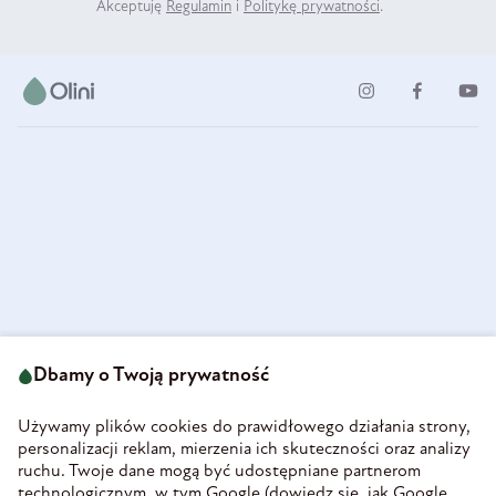
Akceptuję
Regulamin
i
Politykę prywatności
.
ul. Strzegomska 49
693 222 687
58-160 Świebodzice
Dbamy o Twoją prywatność
sklep@olini.pl
Polska
NIP 8860027066
Używamy plików cookies do prawidłowego działania strony,
REGON 890213034
personalizacji reklam, mierzenia ich skuteczności oraz analizy
ruchu. Twoje dane mogą być udostępniane partnerom
INFORMACJE
technologicznym, w tym Google (
dowiedz się, jak Google