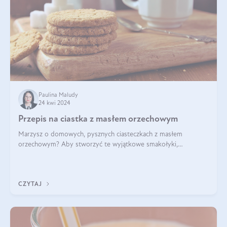
Paulina Maludy
24 kwi 2024
Przepis na ciastka z masłem orzechowym
Marzysz o domowych, pysznych ciasteczkach z masłem
orzechowym? Aby stworzyć te wyjątkowe smakołyki,
potrzebujesz kilku prostych składników takich jak masło
orzechowe, jajko, kawałki orzechów, mąka psz
CZYTAJ