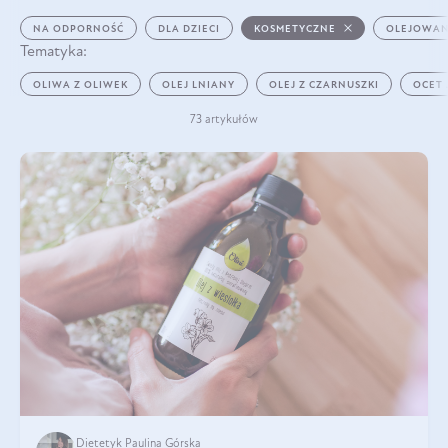
NA ODPORNOŚĆ
DLA DZIECI
KOSMETYCZNE
OLEJOWAN
Tematyka:
OLIWA Z OLIWEK
OLEJ LNIANY
OLEJ Z CZARNUSZKI
OCET
73 artykułów
Dietetyk Paulina Górska