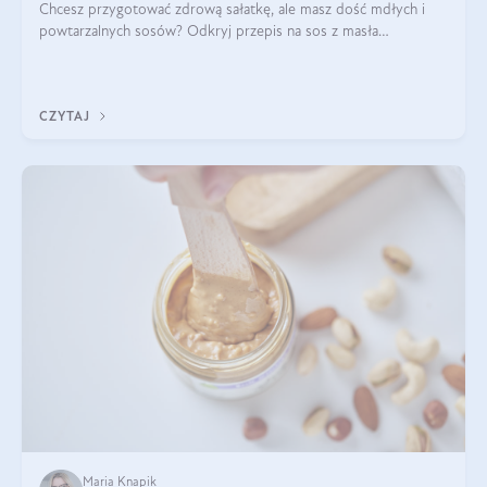
Chcesz przygotować zdrową sałatkę, ale masz dość mdłych i
powtarzalnych sosów? Odkryj przepis na sos z masła
orzechowego i sosu sojowego, idealny zdrowy sos orzechowy
do sałatki, którą przygotowała dl
CZYTAJ
Maria Knapik