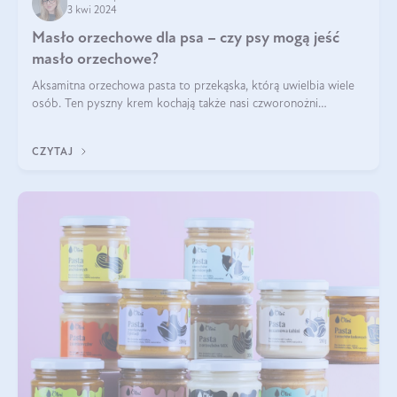
3 kwi 2024
Masło orzechowe dla psa – czy psy mogą jeść
masło orzechowe?
Aksamitna orzechowa pasta to przekąska, którą uwielbia wiele
osób. Ten pyszny krem kochają także nasi czworonożni
przyjaciele. W jaki sposób mogę psu podać masło orzechowe?
Czy jest ono bezpieczne d
CZYTAJ