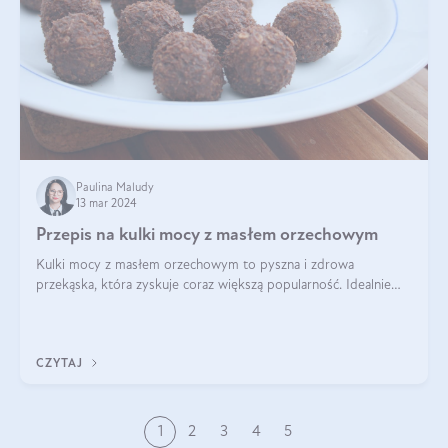
Paulina Maludy
13 mar 2024
Przepis na kulki mocy z masłem orzechowym
Kulki mocy z masłem orzechowym to pyszna i zdrowa
przekąska, która zyskuje coraz większą popularność. Idealnie
sprawdza się jako energetyczny dodatek do diety czy zdrowe
słodycze. Czym są te pyszne ku
CZYTAJ
1
2
3
4
5