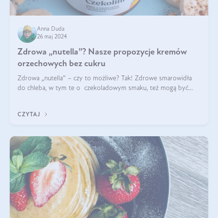
Anna Duda
26 maj 2024
Zdrowa „nutella”? Nasze propozycje kremów
orzechowych bez cukru
Zdrowa „nutella” – czy to możliwe? Tak! Zdrowe smarowidła
do chleba, w tym te o czekoladowym smaku, też mogą być
pyszne. Przeczytaj nasz artykuł i dowiedz się więcej!
CZYTAJ