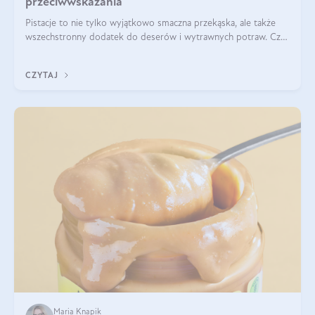
przeciwwskazania
Pistacje to nie tylko wyjątkowo smaczna przekąska, ale także
wszechstronny dodatek do deserów i wytrawnych potraw. Czy
pistacje są zdrowe? Jakie są ich właściwości? Gdzie rosną i czy
każdy może się ni
CZYTAJ
Maria Knapik