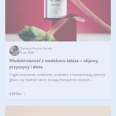
Dietetyk Paulina Górska
11 cze 2026
Niedokrwistość z niedoboru żelaza – objawy,
przyczyny i dieta
Ciągłe zmęczenie, osłabienie, problemy z koncentracją, zawroty
głowy czy bladość skóry bywają tłumaczone stresem,
przepracowaniem lub niedoborem snu. Tymczasem ich
przyczyną może być niedokrwistość z niedoboru żelaza.
CZYTAJ