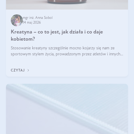
mgr inż. Anna Sobol
14 maj 2026
Kreatyna – co to jest, jak działa i co daje
kobietom?
Stosowanie kreatyny szczególnie mocno kojarzy się nam ze
sportowym stylem życia, prowadzonym przez atletów i innych
miłośników aktywności fizycznej. Nie bez powodu: faktycznie,
ten naturalny metabolit aminokwasów poprawia wydolność i
CZYTAJ
zwiększa masę