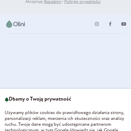
Akceptuję
Regulamin
i
Politykę prywatności
.
ul. Strzegomska 49
693 222 687
58-160 Świebodzice
Dbamy o Twoją prywatność
sklep@olini.pl
Polska
NIP 8860027066
Używamy plików cookies do prawidłowego działania strony,
REGON 890213034
personalizacji reklam, mierzenia ich skuteczności oraz analizy
ruchu. Twoje dane mogą być udostępniane partnerom
INFORMACJE
technologicznym, w tym Google (
dowiedz się, jak Google