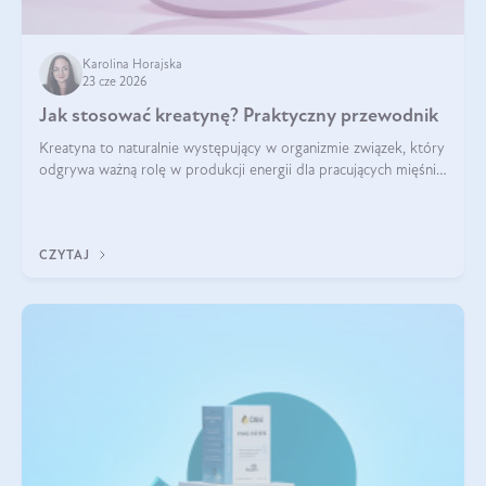
Karolina Horajska
23 cze 2026
Jak stosować kreatynę? Praktyczny przewodnik
Kreatyna to naturalnie występujący w organizmie związek, który
odgrywa ważną rolę w produkcji energii dla pracujących mięśni.
Choć przez lata kojarzono ją głównie ze sportami siłowymi, dziś
jest jednym z najlepiej przebadanych suplementów
stosowanych prze
CZYTAJ