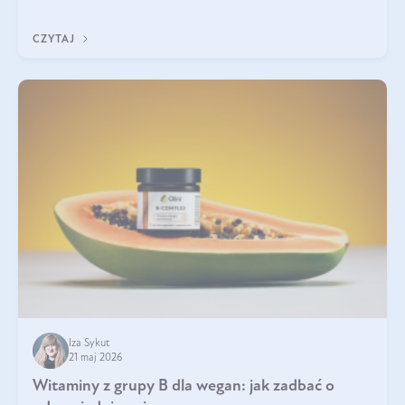
która sprawdza się najlepiej w praktyce. W tym artykule
przyglądamy się temu, jaka forma kreatyny jest najlepsza.
CZYTAJ
Iza Sykut
21 maj 2026
Witaminy z grupy B dla wegan: jak zadbać o