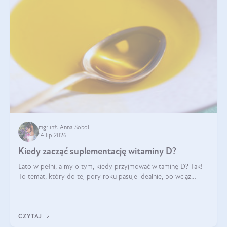
mgr inż. Anna Sobol
14 lip 2026
Kiedy zacząć suplementację witaminy D?
Lato w pełni, a my o tym, kiedy przyjmować witaminę D? Tak!
To temat, który do tej pory roku pasuje idealnie, bo wciąż
zdarza się, że suplementacja tej witaminy pozostawia
wątpliwości. Najczęstsze pytania dotyczą tego, ile trzeba być na
słońcu, aby witami
CZYTAJ