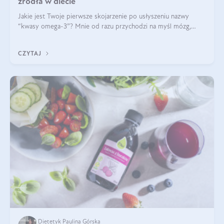
źródła w diecie
Jakie jest Twoje pierwsze skojarzenie po usłyszeniu nazwy
“kwasy omega-3”? Mnie od razu przychodzi na myśl mózg,
wsparcie układu nerwowego i zdrowie skóry. W tym artykule
skupimy się głównie na dwóch kwasach z tej rodziny: DHA oraz
CZYTAJ
EPA.
Dietetyk Paulina Górska