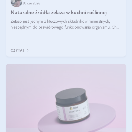
30 cze 2026
Naturalne źródła żelaza w kuchni roślinnej
Żelazo jest jednym z kluczowych składników mineralnych,
niezbędnym do prawidłowego funkcjonowania organizmu. Choć
często uważa się, że występuje głównie w produktach
odzwierzęcych, kuchnia roślinna oferuje wiele wartościowych
źródeł tego pierwiastka.
CZYTAJ