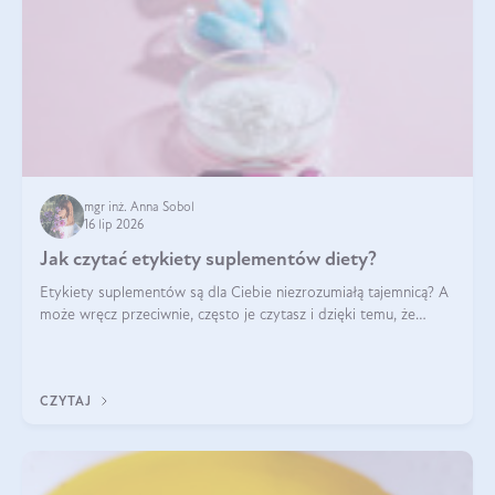
mgr inż. Anna Sobol
16 lip 2026
Jak czytać etykiety suplementów diety?
Etykiety suplementów są dla Ciebie niezrozumiałą tajemnicą? A
może wręcz przeciwnie, często je czytasz i dzięki temu, że
doskonale rozumiesz co jest na nich napisane, dokonujesz
najlepszych dla siebie decyzji zakupowych?
CZYTAJ