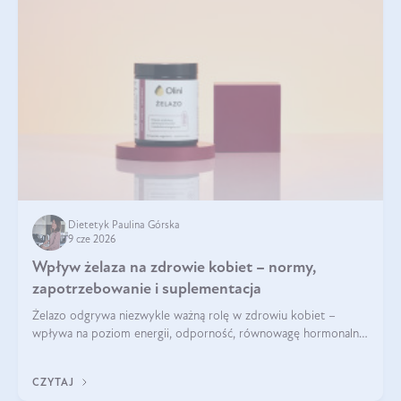
Dietetyk Paulina Górska
9 cze 2026
Wpływ żelaza na zdrowie kobiet – normy,
zapotrzebowanie i suplementacja
Żelazo odgrywa niezwykle ważną rolę w zdrowiu kobiet –
wpływa na poziom energii, odporność, równowagę hormonalną
i prawidłowy przebieg cyklu miesiączkowego oraz ciąży. Jego
niedobór może prowadzić m.in. do zmęczenia, bólów i
CZYTAJ
zawrotów głowy czy problemów z