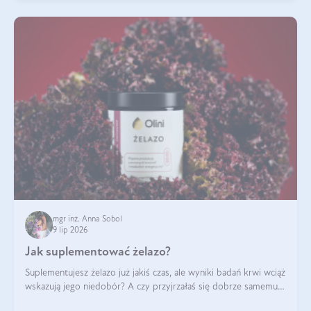
mgr inż. Anna Sobol
9 lip 2026
Jak suplementować żelazo?
Suplementujesz żelazo już jakiś czas, ale wyniki badań krwi wciąż
wskazują jego niedobór? A czy przyjrzałaś się dobrze samemu
sposobowi suplementacji tego mikroelementu? Dowiedz się, jak