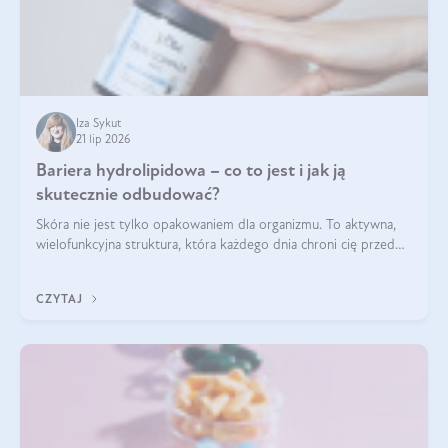
Iza Sykut
21 lip 2026
Bariera hydrolipidowa – co to jest i jak ją
skutecznie odbudować?
Skóra nie jest tylko opakowaniem dla organizmu. To aktywna,
wielofunkcyjna struktura, która każdego dnia chroni cię przed
utratą wody, wahaniami temperatury i czynnikami
środowiskowymi. Jednym z jej kluczowych elementów jest
CZYTAJ
bariera hydrolipidowa.