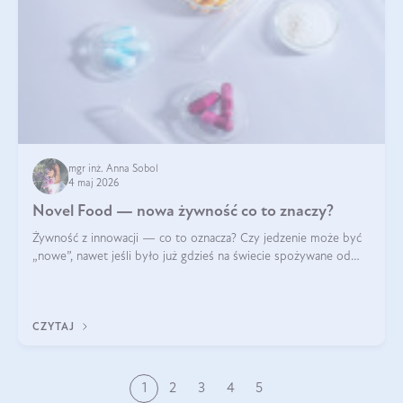
mgr inż. Anna Sobol
4 maj 2026
Novel Food — nowa żywność co to znaczy?
Żywność z innowacji — co to oznacza? Czy jedzenie może być
„nowe”, nawet jeśli było już gdzieś na świecie spożywane od
wieków? Czy w składnikach spożywczych mogą być obecne
jakieś nanomateriały? Dowiesz się tego z niniejszego artykułu:
poznasz definicję n
CZYTAJ
1
2
3
4
5