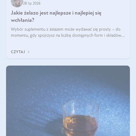
28 lip 2026
Jakie żelazo jest najlepsze i najlepiej się
wchłania?
Wybór suplementu z żelazem może wydawać się prosty – do
momentu, gdy spojrzysz na liczbę dostępnych form i składów.
Lepszy będzie bisglicynian, czy siarczan? Co wpływa na
wchłanianie żelaza i jakie dodatkowe składniki powinien
CZYTAJ
zawierać suplement?