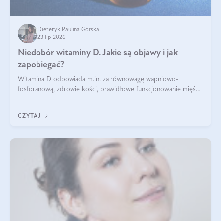
Dietetyk Paulina Górska
23 lip 2026
Niedobór witaminy D. Jakie są objawy i jak
zapobiegać?
Witamina D odpowiada m.in. za równowagę wapniowo-
fosforanową, zdrowie kości, prawidłowe funkcjonowanie mięśni
i wspieranie odporności. Mimo że organizm może ją wytwarzać
pod wpływem słońca, niedobór witaminy D pozostaje częstym
CZYTAJ
problemem.