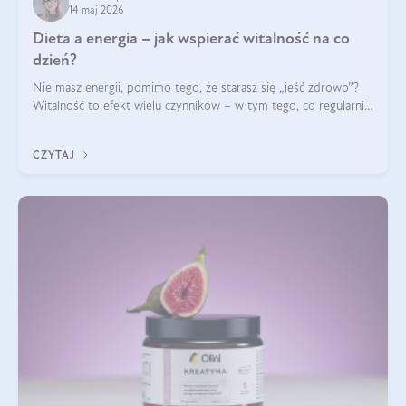
14 maj 2026
Dieta a energia – jak wspierać witalność na co
dzień?
Nie masz energii, pomimo tego, że starasz się „jeść zdrowo”?
Witalność to efekt wielu czynników – w tym tego, co regularnie
ląduje na talerzu. Zapotrzebowanie na składniki odżywcze różni
się w zależności od osoby
CZYTAJ