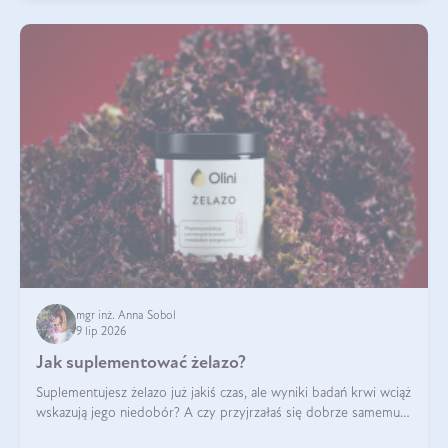
mgr inż. Anna Sobol
9 lip 2026
Jak suplementować żelazo?
Suplementujesz żelazo już jakiś czas, ale wyniki badań krwi wciąż
wskazują jego niedobór? A czy przyjrzałaś się dobrze samemu
sposobowi suplementacji tego mikroelementu? Dowiedz się, jak