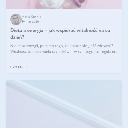
Maria Knapik
14 maj 2026
Dieta a energia – jak wspierać witalność na co
dzień?
Nie masz energii, pomimo tego, że starasz się „jeść zdrowo”?
Witalność to efekt wielu czynników – w tym tego, co regularnie
ląduje na talerzu. Zapotrzebowanie na składniki odżywcze różni
się w zależności od osoby
CZYTAJ