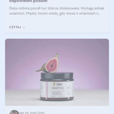
odpowiedni poziom
Dieta roślinna potrafi być dobrze zbilansowana. Wymaga jednak
uważności. Między innymi wtedy, gdy mowa o witaminach z
grupy B. Te składniki nie działają w pojedynkę. Tworzą system
naczyń połączonych.
CZYTAJ
mgr inż. Anna Sobol