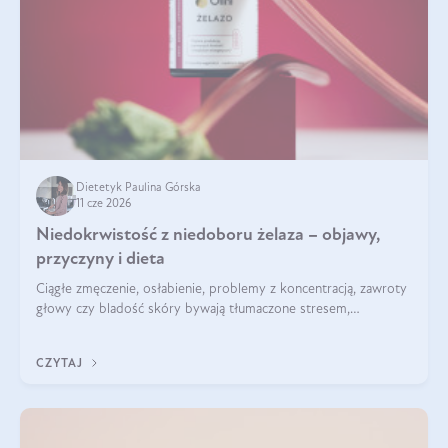
Dietetyk Paulina Górska
11 cze 2026
Niedokrwistość z niedoboru żelaza – objawy,
przyczyny i dieta
Ciągłe zmęczenie, osłabienie, problemy z koncentracją, zawroty
głowy czy bladość skóry bywają tłumaczone stresem,
przepracowaniem lub niedoborem snu. Tymczasem ich
przyczyną może być niedokrwistość z niedoboru żelaza.
CZYTAJ