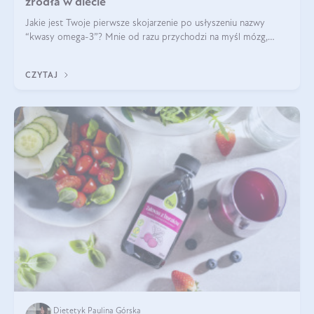
źródła w diecie
Jakie jest Twoje pierwsze skojarzenie po usłyszeniu nazwy
“kwasy omega-3”? Mnie od razu przychodzi na myśl mózg,
wsparcie układu nerwowego i zdrowie skóry. W tym artykule
skupimy się głównie na dwóch kwasach z tej rodziny: DHA oraz
CZYTAJ
EPA.
Dietetyk Paulina Górska