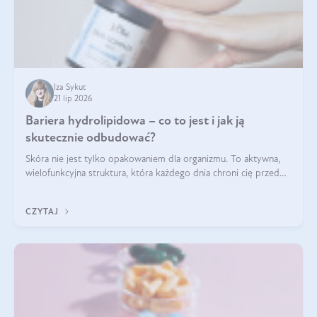
Iza Sykut
21 lip 2026
Bariera hydrolipidowa – co to jest i jak ją
skutecznie odbudować?
Skóra nie jest tylko opakowaniem dla organizmu. To aktywna,
wielofunkcyjna struktura, która każdego dnia chroni cię przed
utratą wody, wahaniami temperatury i czynnikami
środowiskowymi. Jednym z jej kluczowych elementów jest
CZYTAJ
bariera hydrolipidowa.