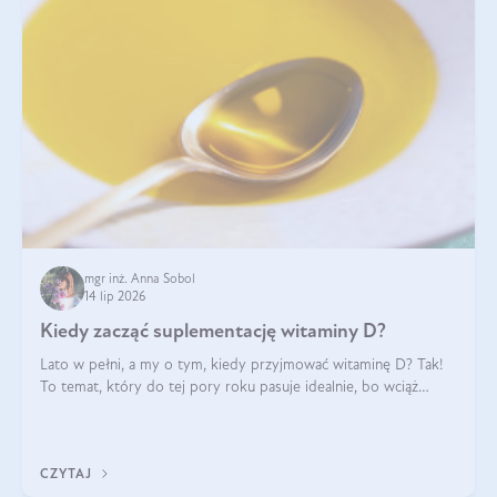
mgr inż. Anna Sobol
14 lip 2026
Kiedy zacząć suplementację witaminy D?
Lato w pełni, a my o tym, kiedy przyjmować witaminę D? Tak!
To temat, który do tej pory roku pasuje idealnie, bo wciąż
zdarza się, że suplementacja tej witaminy pozostawia
wątpliwości. Najczęstsze pytania dotyczą tego, ile trzeba być na
słońcu, aby witami
CZYTAJ