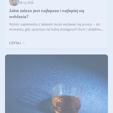
28 lip 2026
Jakie żelazo jest najlepsze i najlepiej się
wchłania?
Wybór suplementu z żelazem może wydawać się prosty – do
momentu, gdy spojrzysz na liczbę dostępnych form i składów.
Lepszy będzie bisglicynian, czy siarczan? Co wpływa na
wchłanianie żelaza i jakie dodatkowe składniki powinien
CZYTAJ
zawierać suplement?