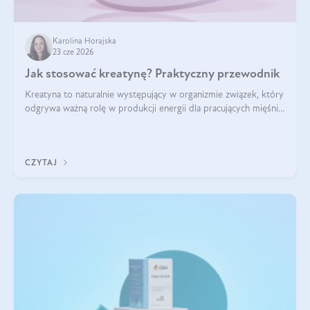
Karolina Horajska
23 cze 2026
Jak stosować kreatynę? Praktyczny przewodnik
Kreatyna to naturalnie występujący w organizmie związek, który
odgrywa ważną rolę w produkcji energii dla pracujących mięśni.
Choć przez lata kojarzono ją głównie ze sportami siłowymi, dziś
jest jednym z najlepiej przebadanych suplementów
stosowanych prze
CZYTAJ