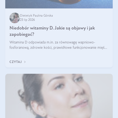
Dietetyk Paulina Górska
23 lip 2026
Niedobór witaminy D. Jakie są objawy i jak
zapobiegać?
Witamina D odpowiada m.in. za równowagę wapniowo-
fosforanową, zdrowie kości, prawidłowe funkcjonowanie mięśni
i wspieranie odporności. Mimo że organizm może ją wytwarzać
pod wpływem słońca, niedobór witaminy D pozostaje częstym
CZYTAJ
problemem.