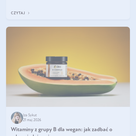
która sprawdza się najlepiej w praktyce. W tym artykule
przyglądamy się temu, jaka forma kreatyny jest najlepsza.
CZYTAJ
Iza Sykut
21 maj 2026
Witaminy z grupy B dla wegan: jak zadbać o