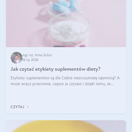
mgr inż. Anna Sobol
16 lip 2026
Jak czytać etykiety suplementów diety?
Etykiety suplementów są dla Ciebie niezrozumiałą tajemnicą? A
może wręcz przeciwnie, często je czytasz i dzięki temu, że
doskonale rozumiesz co jest na nich napisane, dokonujesz
najlepszych dla siebie decyzji zakupowych?
CZYTAJ