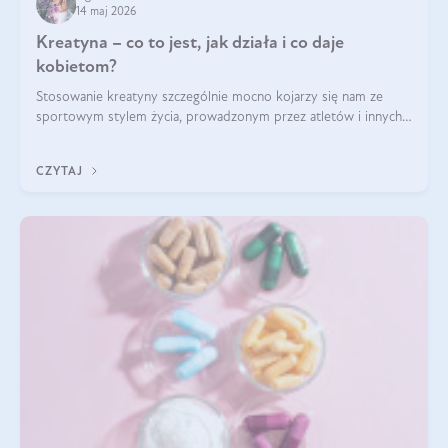
14 maj 2026
Kreatyna – co to jest, jak działa i co daje
kobietom?
Stosowanie kreatyny szczególnie mocno kojarzy się nam ze
sportowym stylem życia, prowadzonym przez atletów i innych
miłośników aktywności fizycznej. Nie bez powodu: faktycznie,
ten naturalny metabolit aminokwasów poprawia wydolność i
CZYTAJ
zwiększa masę