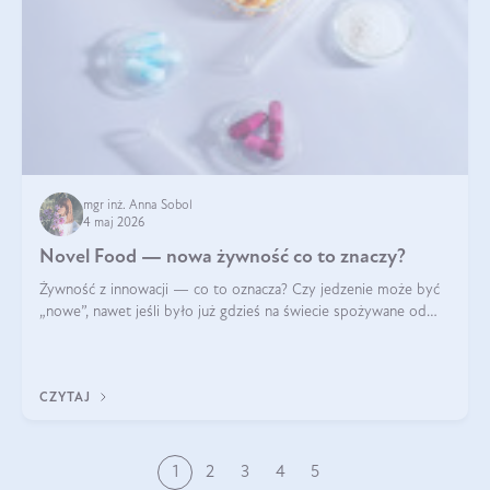
mgr inż. Anna Sobol
4 maj 2026
Novel Food — nowa żywność co to znaczy?
Żywność z innowacji — co to oznacza? Czy jedzenie może być
„nowe”, nawet jeśli było już gdzieś na świecie spożywane od
wieków? Czy w składnikach spożywczych mogą być obecne
jakieś nanomateriały? Dowiesz się tego z niniejszego artykułu:
poznasz definicję n
CZYTAJ
1
2
3
4
5