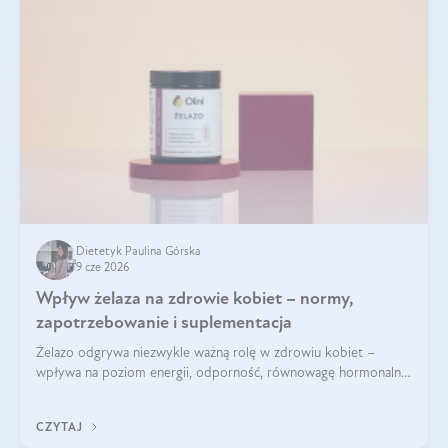
Dietetyk Paulina Górska
9 cze 2026
Wpływ żelaza na zdrowie kobiet – normy,
zapotrzebowanie i suplementacja
Żelazo odgrywa niezwykle ważną rolę w zdrowiu kobiet –
wpływa na poziom energii, odporność, równowagę hormonalną
i prawidłowy przebieg cyklu miesiączkowego oraz ciąży. Jego
niedobór może prowadzić m.in. do zmęczenia, bólów i
CZYTAJ
zawrotów głowy czy problemów z