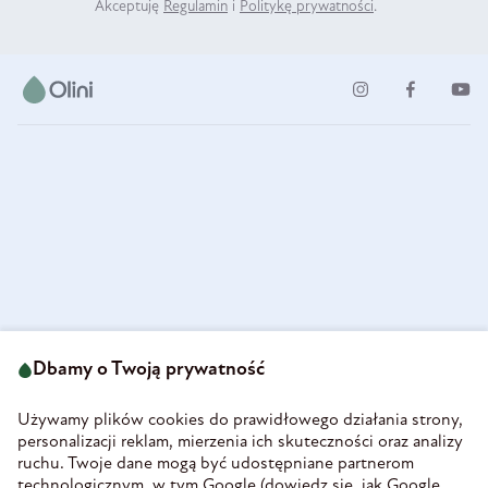
Akceptuję
Regulamin
i
Politykę prywatności
.
ul. Strzegomska 49
693 222 687
58-160 Świebodzice
Dbamy o Twoją prywatność
sklep@olini.pl
Polska
NIP 8860027066
Używamy plików cookies do prawidłowego działania strony,
REGON 890213034
personalizacji reklam, mierzenia ich skuteczności oraz analizy
ruchu. Twoje dane mogą być udostępniane partnerom
INFORMACJE
technologicznym, w tym Google (
dowiedz się, jak Google