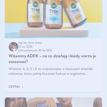
mgr inż. Anna Sobol
22 sty 2026
Zaktualizowano 30 lip 2026
Witaminy ADEK – na co działają i kiedy warto je
stosować?
Witaminy A, D, E i K to rozpuszczalne w tłuszczach składniki
odżywcze, które pełnią kluczowe funkcje w organizmie.
Wspierają zdrowie skóry i wzroku, odporność, prawidłową
krzepliwość krwi oraz mineralizację kości.
CZYTAJ