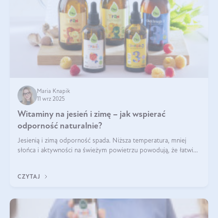
Maria Knapik
11 wrz 2025
Witaminy na jesień i zimę – jak wspierać
odporność naturalnie?
Jesienią i zimą odporność spada. Niższa temperatura, mniej
słońca i aktywności na świeżym powietrzu powodują, że łatwiej
się przeziębiamy. Dlatego szczególnie w tym okresie
powinniśmy wspierać układ immunologiczny. Co warto
CZYTAJ
suplementować jesienią i zimą?