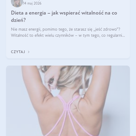
14 maj 2026
Dieta a energia – jak wspierać witalność na co
dzień?
Nie masz energii, pomimo tego, że starasz się „jeść zdrowo”?
Witalność to efekt wielu czynników – w tym tego, co regularnie
ląduje na talerzu. Zapotrzebowanie na składniki odżywcze różni
się w zależności od osoby
CZYTAJ