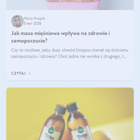
Maria Knapik
3 mar 2026
Jak masa mięśniowa wpływa na zdrowie i
samopoczucie?
Czy to możliwe, żeby duży obwód bicepsa równał się dobremu
samopoczuciu i zdrowiu? Choć jedno nie wynika z drugiego, to
jest między nimi powiązanie – masa mięśniowa może znacznie
poprawić jakość życia. W jaki sposób? W tym wpisie wszystko
CZYTAJ
wyjaśnimy.