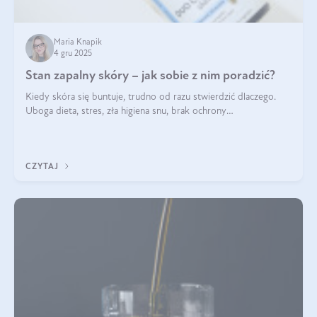
Maria Knapik
4 gru 2025
Stan zapalny skóry – jak sobie z nim poradzić?
Kiedy skóra się buntuje, trudno od razu stwierdzić dlaczego.
Uboga dieta, stres, zła higiena snu, brak ochrony
przeciwsłonecznej – powodów nasilenia stanów zapalnych może
być wiele. Jak poradzić sobie z ich przyczynami i skutkami?
CZYTAJ