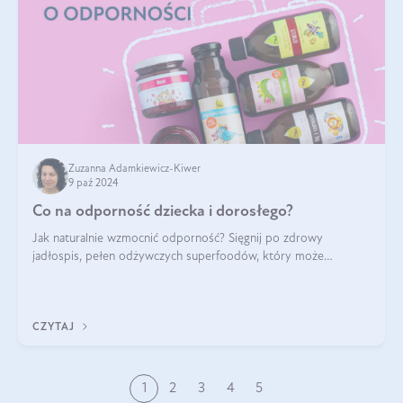
Zuzanna Adamkiewicz-Kiwer
9 paź 2024
Co na odporność dziecka i dorosłego?
Jak naturalnie wzmocnić odporność? Sięgnij po zdrowy
jadłospis, pełen odżywczych superfoodów, który może
naturalnie stymulować odporność organizmu. Budowanie
odporności dziecka i dorosłego to proces
CZYTAJ
1
2
3
4
5