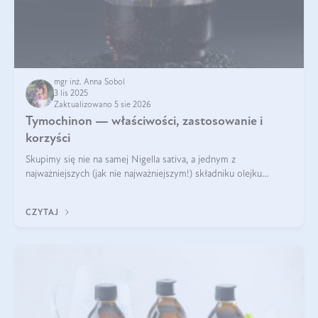
mgr inż. Anna Sobol
3 lis 2025
Zaktualizowano 5 sie 2026
Tymochinon — właściwości, zastosowanie i
korzyści
Skupimy się nie na samej Nigella sativa, a jednym z
najważniejszych (jak nie najważniejszym!) składniku olejku
eterycznego z czarnuszki: tymochinonie.
CZYTAJ