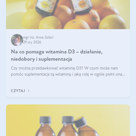
mgr inż. Anna Sobol
29 sty 2026
Na co pomaga witamina D3 – działanie,
niedobory i suplementacja
Czy można przedawkować witaminę D3? W czym może nam
pomóc suplementacja tą witaminą i jaką rolę w ogóle pełni ona
w naszym ciele? Powszechnie wiadomo, że jej przyjmowanie
zalecane jest jesienią i zimą, ale czy wiesz, dlaczego warto to
CZYTAJ
robić?