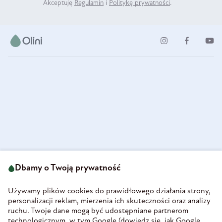
Akceptuję
Regulamin
i
Politykę prywatności
.
ul. Strzegomska 49
693 222 687
58-160 Świebodzice
Dbamy o Twoją prywatność
sklep@olini.pl
Polska
NIP 8860027066
Używamy plików cookies do prawidłowego działania strony,
REGON 890213034
personalizacji reklam, mierzenia ich skuteczności oraz analizy
ruchu. Twoje dane mogą być udostępniane partnerom
INFORMACJE
technologicznym, w tym Google (
dowiedz się, jak Google