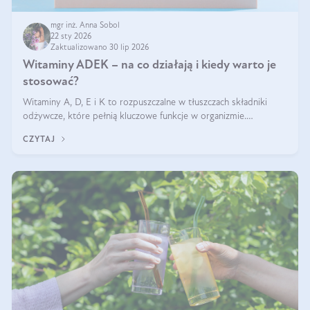
mgr inż. Anna Sobol
22 sty 2026
Zaktualizowano 30 lip 2026
Witaminy ADEK – na co działają i kiedy warto je
stosować?
Witaminy A, D, E i K to rozpuszczalne w tłuszczach składniki
odżywcze, które pełnią kluczowe funkcje w organizmie.
Wspierają zdrowie skóry i wzroku, odporność, prawidłową
CZYTAJ
krzepliwość krwi oraz mineralizację kości.