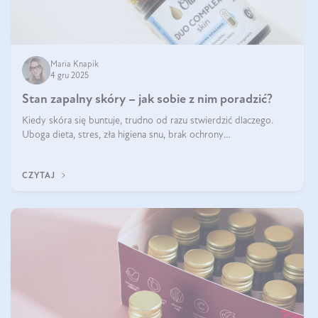
Maria Knapik
4 gru 2025
Stan zapalny skóry – jak sobie z nim poradzić?
Kiedy skóra się buntuje, trudno od razu stwierdzić dlaczego.
Uboga dieta, stres, zła higiena snu, brak ochrony
przeciwsłonecznej – powodów nasilenia stanów zapalnych może
być wiele. Jak poradzić sobie z ich przyczynami i skutkami?
CZYTAJ