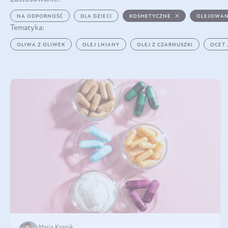
NA ODPORNOŚĆ
DLA DZIECI
KOSMETYCZNE
OLEJOWAN
Tematyka:
OLIWA Z OLIWEK
OLEJ LNIANY
OLEJ Z CZARNUSZKI
OCET
Maria Knapik