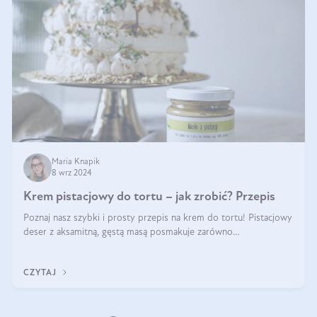
Maria Knapik
8 wrz 2024
Krem pistacjowy do tortu – jak zrobić? Przepis
Poznaj nasz szybki i prosty przepis na krem do tortu! Pistacjowy
deser z aksamitną, gęstą masą posmakuje zarówno
domownikom, jak i gościom. Dzięki niemu każdy kawałek ciasta
będzie prawdziwą ucztą dla
CZYTAJ