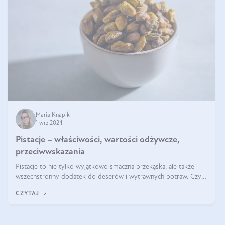
Maria Knapik
1 wrz 2024
Pistacje – właściwości, wartości odżywcze,
przeciwwskazania
Pistacje to nie tylko wyjątkowo smaczna przekąska, ale także
wszechstronny dodatek do deserów i wytrawnych potraw. Czy
pistacje są zdrowe? Jakie są ich właściwości? Gdzie rosną i czy
CZYTAJ
każdy może się ni