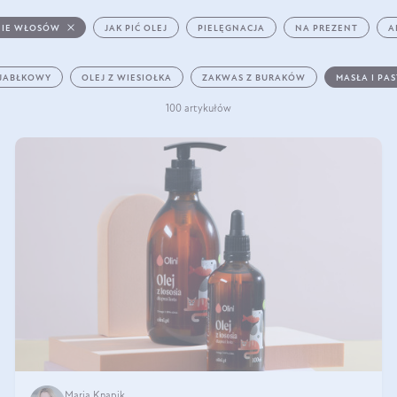
IE WŁOSÓW
JAK PIĆ OLEJ
PIELĘGNACJA
NA PREZENT
A
 JABŁKOWY
OLEJ Z WIESIOŁKA
ZAKWAS Z BURAKÓW
MASŁA I PA
100 artykułów
Maria Knapik