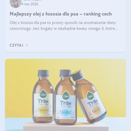
4 mar 2026
Najlepszy olej z łososia dla psa – ranking cech
Olej z łososia dla psa to prosty sposób na urozmaicenie diety
czworonoga. Jest bogaty w niezbędne kwasy omega-3, które
mogą pozytywnie wpłynąć na ogólną formę pupila. Na jakie
właściwości tego oleju rybiego warto w szczególności zwrócić
CZYTAJ
uwagę?