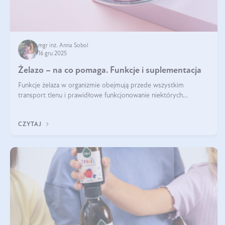
mgr inż. Anna Sobol
16 gru 2025
Żelazo – na co pomaga. Funkcje i suplementacja
Funkcje żelaza w organizmie obejmują przede wszystkim
transport tlenu i prawidłowe funkcjonowanie niektórych
enzymów. Żelazo odpowiada też za działanie układu
immunologicznego i nerwowego, szczególnie na wczesnym
CZYTAJ
etapie życia.