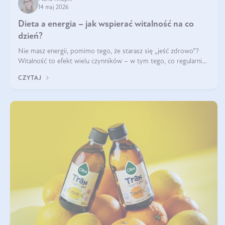
14 maj 2026
Dieta a energia – jak wspierać witalność na co
dzień?
Nie masz energii, pomimo tego, że starasz się „jeść zdrowo”?
Witalność to efekt wielu czynników – w tym tego, co regularnie
ląduje na talerzu. Zapotrzebowanie na składniki odżywcze różni
CZYTAJ
się w zależności od osoby