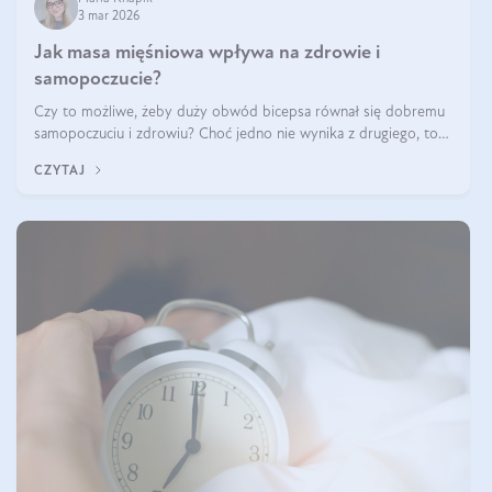
3 mar 2026
Jak masa mięśniowa wpływa na zdrowie i
samopoczucie?
Czy to możliwe, żeby duży obwód bicepsa równał się dobremu
samopoczuciu i zdrowiu? Choć jedno nie wynika z drugiego, to
jest między nimi powiązanie – masa mięśniowa może znacznie
CZYTAJ
poprawić jakość życia. W jaki sposób? W tym wpisie wszystko
wyjaśnimy.