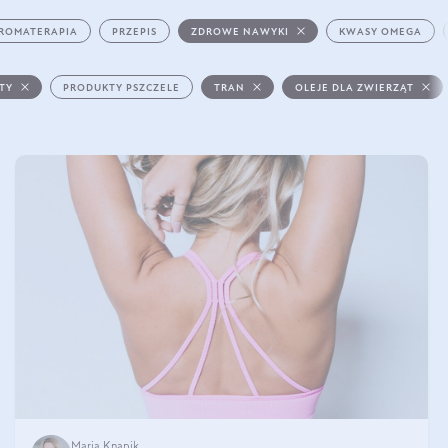
ROMATERAPIA
PRZEPIS
ZDROWE NAWYKI
KWASY OMEGA
STY
PRODUKTY PSZCZELE
TRAN
OLEJE DLA ZWIERZĄT
Maria Knapik