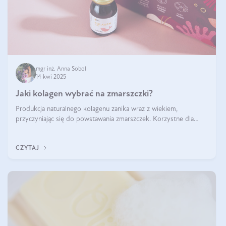
mgr inż. Anna Sobol
14 kwi 2025
Jaki kolagen wybrać na zmarszczki?
Produkcja naturalnego kolagenu zanika wraz z wiekiem,
przyczyniając się do powstawania zmarszczek. Korzystne dla
skóry efekty stosowania kolagenu w formie preparatów
doustnych potwierdzone zostały przez badania naukowe.
CZYTAJ