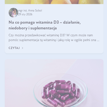
mgr inż. Anna Sobol
29 sty 2026
Na co pomaga witamina D3 – działanie,
niedobory i suplementacja
Czy można przedawkować witaminę D3? W czym może nam
pomóc suplementacja tą witaminą i jaką rolę w ogóle pełni ona w
naszym ciele? Powszechnie wiadomo, że jej przyjmowanie
CZYTAJ
zalecane jest jesienią i zimą, ale czy wiesz, dlaczego warto to
robić?