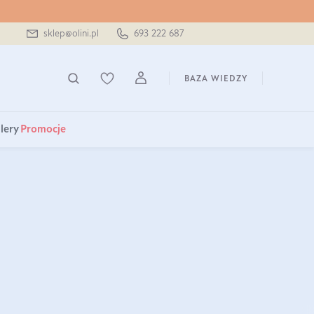
sklep@olini.pl
693 222 687
BAZA WIEDZY
lery
Promocje