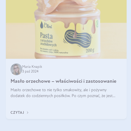
Maria Knapik
3 paź 2024
Masło orzechowe – właściwości i zastosowanie
Masło orzechowe to nie tylko smakowity, ale i pożywny
dodatek do codziennych posiłków. Po czym poznać, że jest
wysokiej jakości? Do jakich przepisów najlepiej je wykorzystać?
Czym różni się od pasty
CZYTAJ