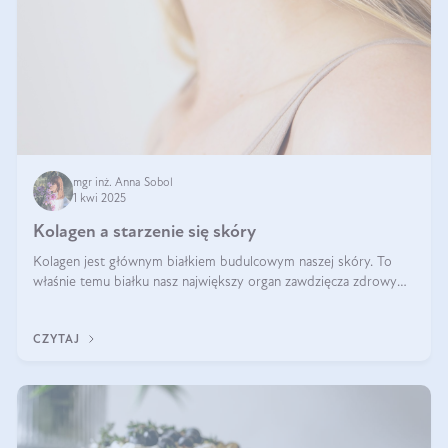
mgr inż. Anna Sobol
1 kwi 2025
Kolagen a starzenie się skóry
Kolagen jest głównym białkiem budulcowym naszej skóry. To
właśnie temu białku nasz największy organ zawdzięcza zdrowy
wygląd, odpowiednie nawilżenie i prawidłowe funkcjonowanie.tt
CZYTAJ