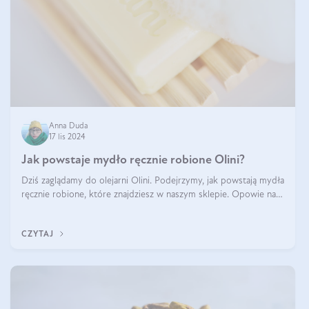
Anna Duda
17 lis 2024
Jak powstaje mydło ręcznie robione Olini?
Dziś zaglądamy do olejarni Olini. Podejrzymy, jak powstają mydła
ręcznie robione, które znajdziesz w naszym sklepie. Opowie nam
o tym Ela, do której należy produkcja mydła w Olini.
CZYTAJ