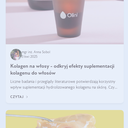
mgr inż. Anna Sobol
3 kwi 2025
Kolagen na włosy - odkryj efekty suplementacji
kolagenu do włosów
Liczne badania i przeglądy literaturowe potwierdzają korzystny
wpływ suplementacji hydrolizowanego kolagenu na skórę. Czy
tak samo jest w przypadku włosów?
CZYTAJ