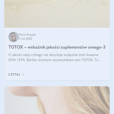
Maria Knapik
11 sie 2025
TOTOX – wskaźnik jakości suplementów omega-3
O jakości oleju rybiego nie decyduje wyłącznie ilość kwasów
DHA i EPA. Bardzo istotnym wyznacznikiem jest TOTOX. To
wskaźnik, który pokazuje skuteczność, świeżość oraz
bezpieczeństwo suplementu?
CZYTAJ