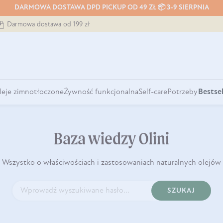
DARMOWA DOSTAWA DPD PICKUP OD 49 ZŁ 📦 3-9 SIERPNIA
Darmowa dostawa od 199 zł
leje zimnotłoczone
Żywność funkcjonalna
Self-care
Potrzeby
Bestsel
Baza wiedzy Olini
Wszystko o właściwościach i zastosowaniach naturalnych olejów
SZUKAJ