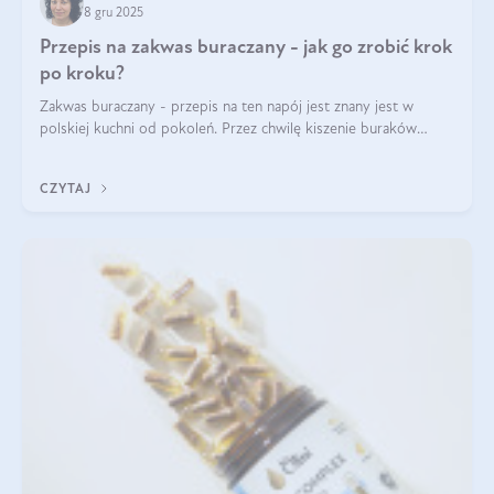
8 gru 2025
Przepis na zakwas buraczany - jak go zrobić krok
po kroku?
Zakwas buraczany - przepis na ten napój jest znany jest w
polskiej kuchni od pokoleń. Przez chwilę kiszenie buraków
czerwonych zostało zapomniane, by w ostatnim czasie powrócić
na fali popularności na
CZYTAJ