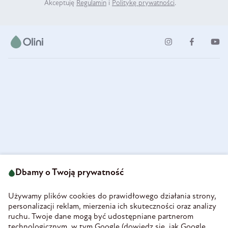
Akceptuję
Regulamin
i
Politykę prywatności
.
ul. Strzegomska 49
693 222 687
58-160 Świebodzice
Dbamy o Twoją prywatność
sklep@olini.pl
Polska
NIP 8860027066
Używamy plików cookies do prawidłowego działania strony,
REGON 890213034
personalizacji reklam, mierzenia ich skuteczności oraz analizy
ruchu. Twoje dane mogą być udostępniane partnerom
INFORMACJE
technologicznym, w tym Google (
dowiedz się, jak Google