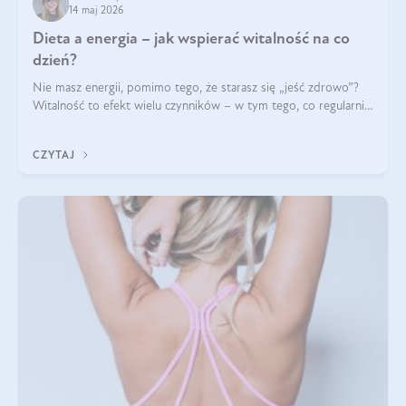
14 maj 2026
Dieta a energia – jak wspierać witalność na co
dzień?
Nie masz energii, pomimo tego, że starasz się „jeść zdrowo”?
Witalność to efekt wielu czynników – w tym tego, co regularnie
ląduje na talerzu. Zapotrzebowanie na składniki odżywcze różni
się w zależności od osoby
CZYTAJ