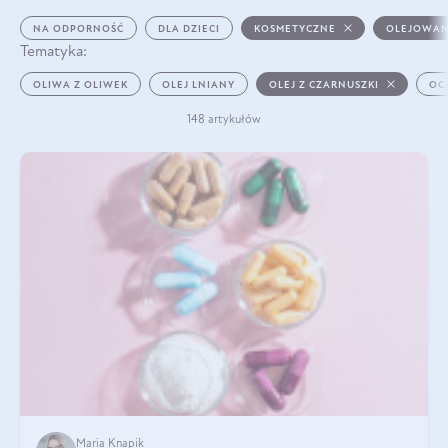
NA ODPORNOŚĆ
DLA DZIECI
KOSMETYCZNE
OLEJOWAN
Tematyka:
OLIWA Z OLIWEK
OLEJ LNIANY
OLEJ Z CZARNUSZKI
OC
148 artykułów
Maria Knapik