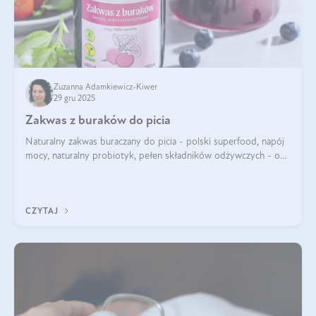
Zuzanna Adamkiewicz-Kiwer
29 gru 2025
Zakwas z buraków do picia
Naturalny zakwas buraczany do picia - polski superfood, napój
mocy, naturalny probiotyk, pełen składników odżywczych - o
zakwasie z buraka mówi się w samych superlatywach. Niektórzy
z Was usłyszeli o
CZYTAJ