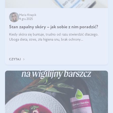
Maria Knapik
4 gru 2025
Stan zapalny skóry – jak sobie z nim poradzić?
Kiedy skóra się buntuje, trudno od razu stwierdzić dlaczego.
Uboga dieta, stres, zła higiena snu, brak ochrony
przeciwsłonecznej – powodów nasilenia stanów zapalnych może
być wiele. Jak poradzić sobie z ich przyczynami i skutkami?
CZYTAJ