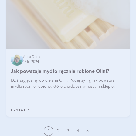
Anna Duda
17 lis 2024
Jak powstaje mydło ręcznie robione Olini?
Dziś zaglądamy do olejarni Olini. Podejrzymy, jak powstają
mydła ręcznie robione, które znajdziesz w naszym sklepie.
Opowie nam o tym Ela, do której należy produkcja mydła w
Olini.
CZYTAJ
1
2
3
4
5