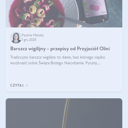
Paulina Maludy
1 gru 2025
Barszcz wigilijny - przepisy od Przyjaciół Olini
Tradycyjny barszcz wigilijny to danie, bez którego ciężko
wyobrazić sobie Święta Bożego Narodzenia. Pyszny,
aromatyczny, esencjonalny, pachnący grzybami, o pięknym
klarownym kolorze. W czym tkwi tajem
CZYTAJ