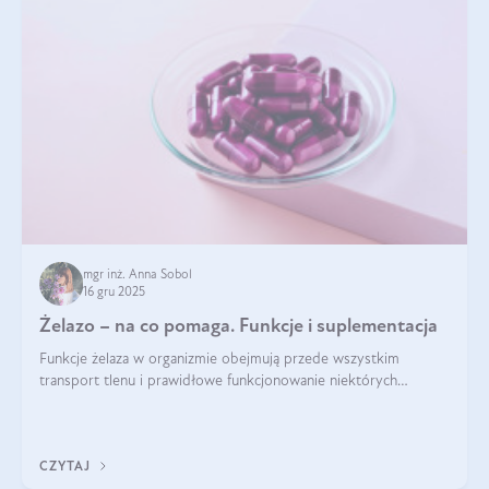
mgr inż. Anna Sobol
16 gru 2025
Żelazo – na co pomaga. Funkcje i suplementacja
Funkcje żelaza w organizmie obejmują przede wszystkim
transport tlenu i prawidłowe funkcjonowanie niektórych
enzymów. Żelazo odpowiada też za działanie układu
immunologicznego i nerwowego, szczególnie na wczesnym
etapie życia.
CZYTAJ