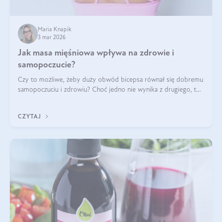
Maria Knapik
3 mar 2026
Jak masa mięśniowa wpływa na zdrowie i
samopoczucie?
Czy to możliwe, żeby duży obwód bicepsa równał się dobremu
samopoczuciu i zdrowiu? Choć jedno nie wynika z drugiego, to
jest między nimi powiązanie – masa mięśniowa może znacznie
poprawić jakość życia. W jaki sposób? W tym wpisie wszystko
CZYTAJ
wyjaśnimy.