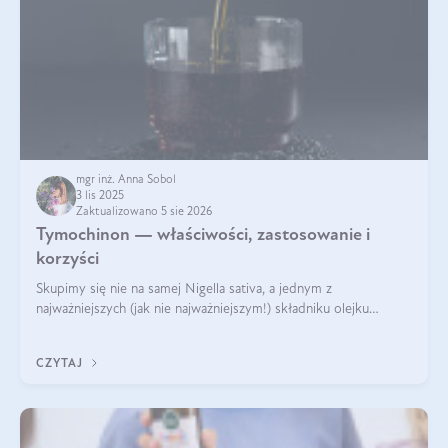
mgr inż. Anna Sobol
3 lis 2025
Zaktualizowano 5 sie 2026
Tymochinon — właściwości, zastosowanie i
korzyści
Skupimy się nie na samej Nigella sativa, a jednym z
najważniejszych (jak nie najważniejszym!) składniku olejku
eterycznego z czarnuszki: tymochinonie.
CZYTAJ