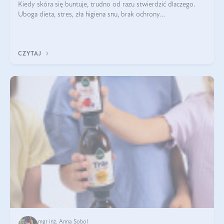
Kiedy skóra się buntuje, trudno od razu stwierdzić dlaczego.
Uboga dieta, stres, zła higiena snu, brak ochrony
przeciwsłonecznej – powodów nasilenia stanów zapalnych może
być wiele. Jak poradzić sobie z ich przyczynami i skutkami?
CZYTAJ
mgr inż. Anna Sobol