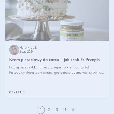
Maria Knapik
8 wrz 2024
Krem pistacjowy do tortu – jak zrobić? Przepis
Poznaj nasz szybki i prosty przepis na krem do tortu!
Pistacjowy deser z aksamitną, gęstą masą posmakuje zarówno
domownikom, jak i gościom. Dzięki niemu każdy kawałek ciasta
będzie prawdziwą ucztą dla
CZYTAJ
1
2
3
4
5