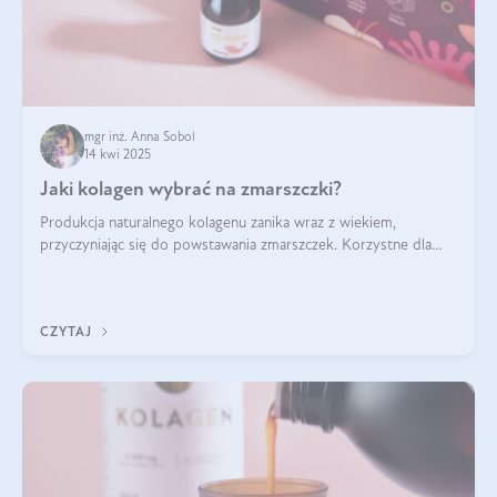
mgr inż. Anna Sobol
14 kwi 2025
Jaki kolagen wybrać na zmarszczki?
Produkcja naturalnego kolagenu zanika wraz z wiekiem,
przyczyniając się do powstawania zmarszczek. Korzystne dla
skóry efekty stosowania kolagenu w formie preparatów
doustnych potwierdzone zostały przez badania naukowe.
CZYTAJ