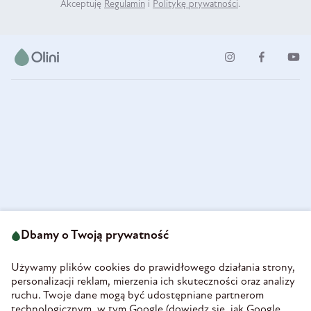
Akceptuję
Regulamin
i
Politykę prywatności
.
ul. Strzegomska 49
693 222 687
58-160 Świebodzice
Dbamy o Twoją prywatność
sklep@olini.pl
Polska
NIP 8860027066
Używamy plików cookies do prawidłowego działania strony,
REGON 890213034
personalizacji reklam, mierzenia ich skuteczności oraz analizy
ruchu. Twoje dane mogą być udostępniane partnerom
INFORMACJE
technologicznym, w tym Google (
dowiedz się, jak Google