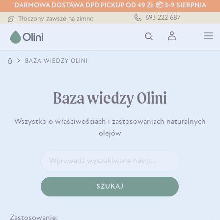
DARMOWA DOSTAWA DPD PICKUP OD 49 ZŁ 📦 3-9 SIERPNIA
Darmowa dostawa od 199 zł
693 222 687
Tłoczony zawsze na zimno
Bezpieczna dostawa od 7,49 zł
Darmowa dostawa od 199 zł
Tłoczony zawsze na zimno
BAZA WIEDZY OLINI
Baza wiedzy Olini
Wszystko o właściwościach i zastosowaniach naturalnych
olejów
SZUKAJ
Zastosowanie: