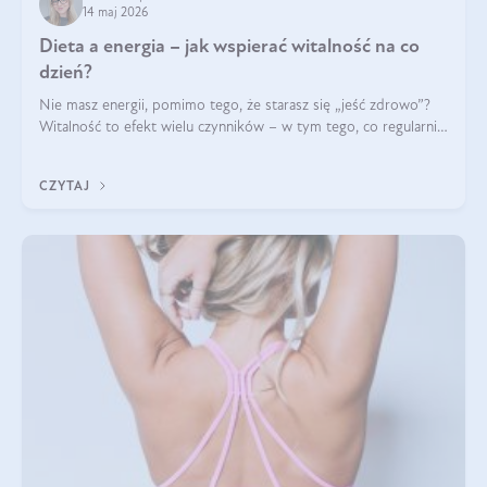
14 maj 2026
Dieta a energia – jak wspierać witalność na co
dzień?
Nie masz energii, pomimo tego, że starasz się „jeść zdrowo”?
Witalność to efekt wielu czynników – w tym tego, co regularnie
ląduje na talerzu. Zapotrzebowanie na składniki odżywcze różni
się w zależności od osoby
CZYTAJ