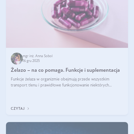
mgr inż. Anna Sobol
16 gru 2025
Żelazo – na co pomaga. Funkcje i suplementacja
Funkcje żelaza w organizmie obejmują przede wszystkim
transport tlenu i prawidłowe funkcjonowanie niektórych
enzymów. Żelazo odpowiada też za działanie układu
immunologicznego i nerwowego, szczególnie na wczesnym
etapie życia.
CZYTAJ