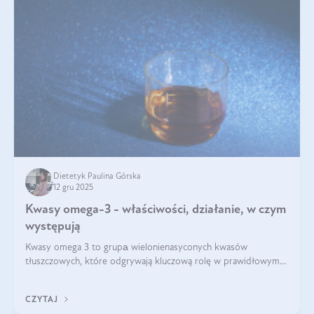
Dietetyk Paulina Górska
12 gru 2025
Kwasy omega-3 - właściwości, działanie, w czym
występują
Kwasy omega 3 to grupа wielonienasyconych kwasów
tłuszczowych, które odgrywają kluczową rolę w prawidłowym
funkcjonowaniu organizmu – wspierają pracę serca, mózgu i
układu odpornościowego.
CZYTAJ