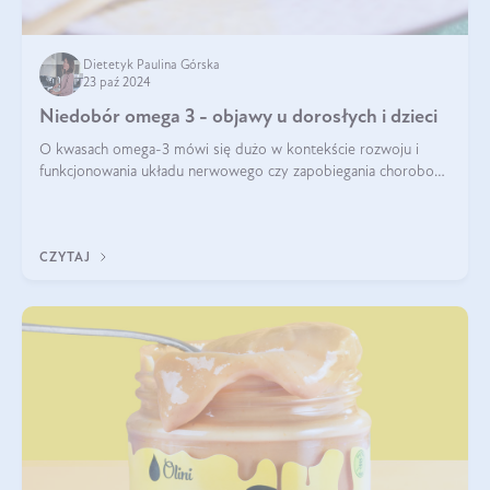
Dietetyk Paulina Górska
23 paź 2024
Niedobór omega 3 - objawy u dorosłych i dzieci
O kwasach omega-3 mówi się dużo w kontekście rozwoju i
funkcjonowania układu nerwowego czy zapobiegania chorobom
serca. Podkreśla się, że niedobór omega-3 może doprowadzić
do gorszego funkcjonowania
CZYTAJ