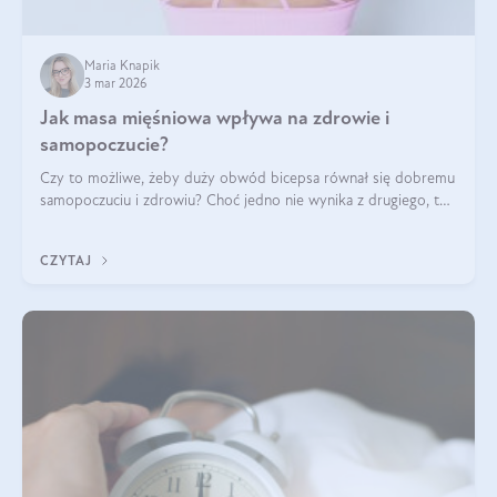
Maria Knapik
3 mar 2026
Jak masa mięśniowa wpływa na zdrowie i
samopoczucie?
Czy to możliwe, żeby duży obwód bicepsa równał się dobremu
samopoczuciu i zdrowiu? Choć jedno nie wynika z drugiego, to
jest między nimi powiązanie – masa mięśniowa może znacznie
poprawić jakość życia. W jaki sposób? W tym wpisie wszystko
CZYTAJ
wyjaśnimy.