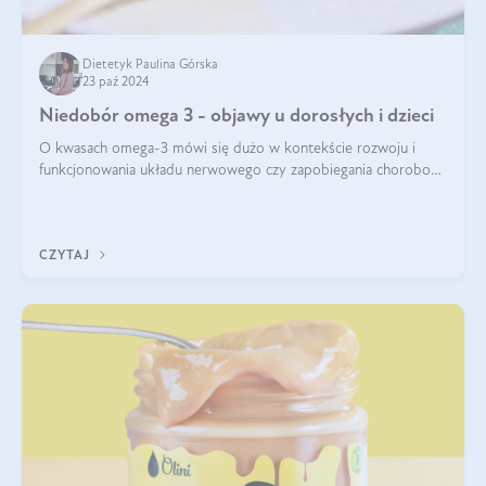
Dietetyk Paulina Górska
23 paź 2024
Niedobór omega 3 - objawy u dorosłych i dzieci
O kwasach omega-3 mówi się dużo w kontekście rozwoju i
funkcjonowania układu nerwowego czy zapobiegania chorobom
serca. Podkreśla się, że niedobór omega-3 może doprowadzić
do gorszego funkcjonowania
CZYTAJ