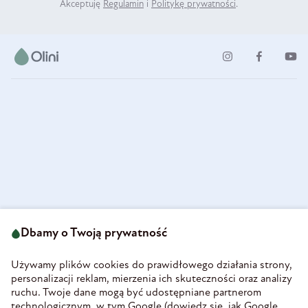
Akceptuję
Regulamin
i
Politykę prywatności
.
ul. Strzegomska 49
693 222 687
58-160 Świebodzice
Dbamy o Twoją prywatność
sklep@olini.pl
Polska
NIP 8860027066
Używamy plików cookies do prawidłowego działania strony,
REGON 890213034
personalizacji reklam, mierzenia ich skuteczności oraz analizy
ruchu. Twoje dane mogą być udostępniane partnerom
INFORMACJE
technologicznym, w tym Google (
dowiedz się, jak Google