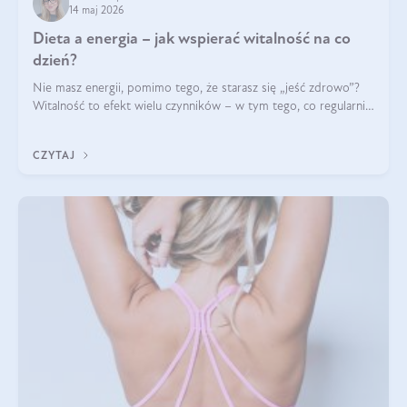
14 maj 2026
Dieta a energia – jak wspierać witalność na co
dzień?
Nie masz energii, pomimo tego, że starasz się „jeść zdrowo”?
Witalność to efekt wielu czynników – w tym tego, co regularnie
ląduje na talerzu. Zapotrzebowanie na składniki odżywcze różni
się w zależności od osoby
CZYTAJ