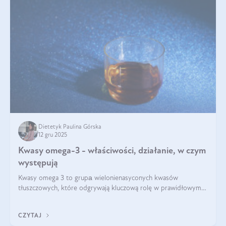
Dietetyk Paulina Górska
12 gru 2025
Kwasy omega-3 - właściwości, działanie, w czym
występują
Kwasy omega 3 to grupа wielonienasyconych kwasów
tłuszczowych, które odgrywają kluczową rolę w prawidłowym
funkcjonowaniu organizmu – wspierają pracę serca, mózgu i
układu odpornościowego.
CZYTAJ