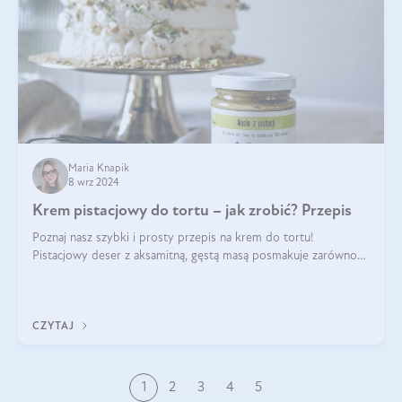
Maria Knapik
8 wrz 2024
Krem pistacjowy do tortu – jak zrobić? Przepis
Poznaj nasz szybki i prosty przepis na krem do tortu!
Pistacjowy deser z aksamitną, gęstą masą posmakuje zarówno
domownikom, jak i gościom. Dzięki niemu każdy kawałek ciasta
będzie prawdziwą ucztą dla
CZYTAJ
1
2
3
4
5