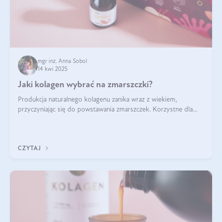
mgr inż. Anna Sobol
14 kwi 2025
Jaki kolagen wybrać na zmarszczki?
Produkcja naturalnego kolagenu zanika wraz z wiekiem,
przyczyniając się do powstawania zmarszczek. Korzystne dla
skóry efekty stosowania kolagenu w formie preparatów
doustnych potwierdzone zostały przez badania naukowe.
CZYTAJ