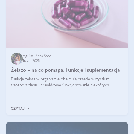
mgr inż. Anna Sobol
16 gru 2025
Żelazo – na co pomaga. Funkcje i suplementacja
Funkcje żelaza w organizmie obejmują przede wszystkim
transport tlenu i prawidłowe funkcjonowanie niektórych
enzymów. Żelazo odpowiada też za działanie układu
immunologicznego i nerwowego, szczególnie na wczesnym
etapie życia.
CZYTAJ