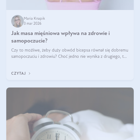
Maria Knapik
3 mar 2026
Jak masa mięśniowa wpływa na zdrowie i
samopoczucie?
Czy to możliwe, żeby duży obwód bicepsa równał się dobremu
samopoczuciu i zdrowiu? Choć jedno nie wynika z drugiego, to
jest między nimi powiązanie – masa mięśniowa może znacznie
poprawić jakość życia. W jaki sposób? W tym wpisie wszystko
CZYTAJ
wyjaśnimy.