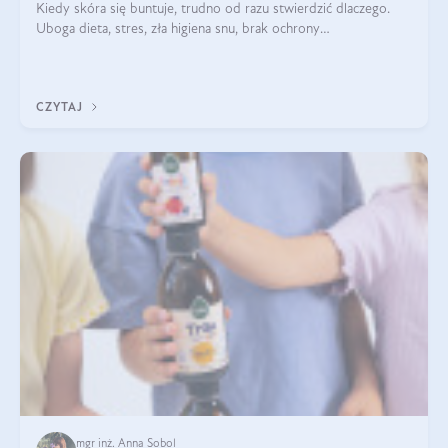
Kiedy skóra się buntuje, trudno od razu stwierdzić dlaczego.
Uboga dieta, stres, zła higiena snu, brak ochrony
przeciwsłonecznej – powodów nasilenia stanów zapalnych może
być wiele. Jak poradzić sobie z ich przyczynami i skutkami?
CZYTAJ
mgr inż. Anna Sobol