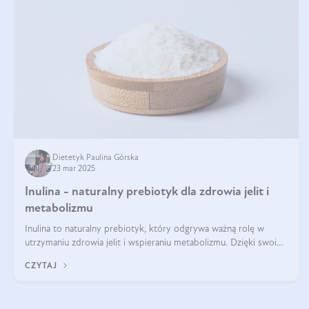
Dietetyk Paulina Górska
23 mar 2025
Inulina - naturalny prebiotyk dla zdrowia jelit i
metabolizmu
Inulina to naturalny prebiotyk, który odgrywa ważną rolę w
utrzymaniu zdrowia jelit i wspieraniu metabolizmu. Dzięki swoim
właściwościom wspomaga rozwój dobroczynnych bakterii
CZYTAJ
jelitowych, co ma pozy