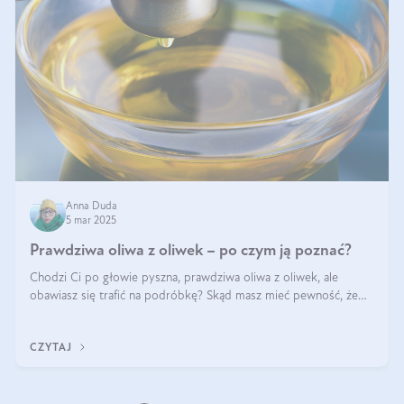
Anna Duda
5 mar 2025
Prawdziwa oliwa z oliwek – po czym ją poznać?
Chodzi Ci po głowie pyszna, prawdziwa oliwa z oliwek, ale
obawiasz się trafić na podróbkę? Skąd masz mieć pewność, że
produkt, który kupujesz, powstał z owoców z oliwnych gajów?
A do tego jest śwież
CZYTAJ