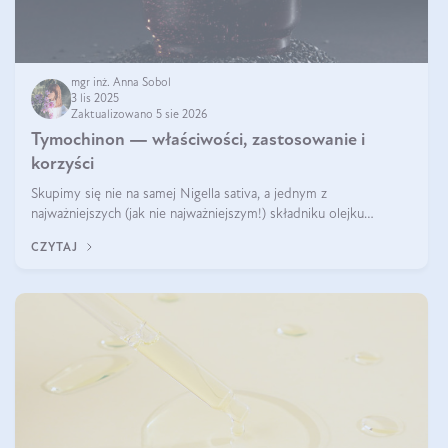
mgr inż. Anna Sobol
3 lis 2025
Zaktualizowano 5 sie 2026
Tymochinon — właściwości, zastosowanie i
korzyści
Skupimy się nie na samej Nigella sativa, a jednym z
najważniejszych (jak nie najważniejszym!) składniku olejku
eterycznego z czarnuszki: tymochinonie.
CZYTAJ