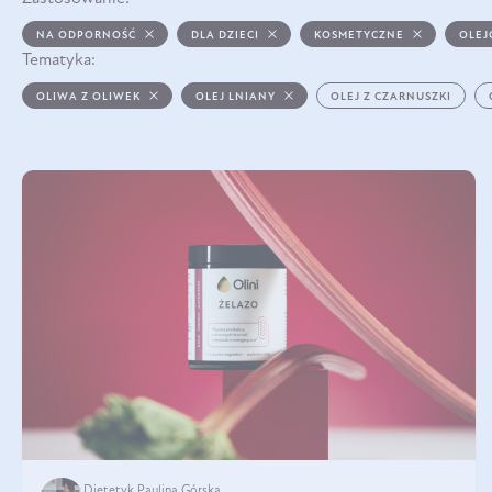
NA ODPORNOŚĆ
DLA DZIECI
KOSMETYCZNE
OLE
Tematyka:
OLIWA Z OLIWEK
OLEJ LNIANY
OLEJ Z CZARNUSZKI
Dietetyk Paulina Górska