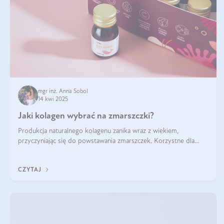
mgr inż. Anna Sobol
14 kwi 2025
Jaki kolagen wybrać na zmarszczki?
Produkcja naturalnego kolagenu zanika wraz z wiekiem,
przyczyniając się do powstawania zmarszczek. Korzystne dla
skóry efekty stosowania kolagenu w formie preparatów
doustnych potwierdzone zostały przez badania naukowe.
CZYTAJ