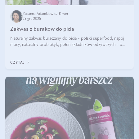
Zuzanna Adamkiewicz-Kiwer
29 gru 2025
Zakwas z buraków do picia
Naturalny zakwas buraczany do picia - polski superfood, napój
mocy, naturalny probiotyk, pełen składników odżywczych - o
zakwasie z buraka mówi się w samych superlatywach. Niektórzy
z Was usłyszeli o
CZYTAJ