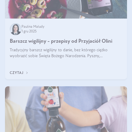
Paulina Maludy
1 gru 2025
Barszcz wigilijny - przepisy od Przyjaciół Olini
Tradycyjny barszcz wigilijny to danie, bez którego ciężko
wyobrazić sobie Święta Bożego Narodzenia. Pyszny,
aromatyczny, esencjonalny, pachnący grzybami, o pięknym
klarownym kolorze. W czym tkwi tajem
CZYTAJ