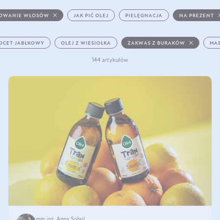
JOWANIE WŁOSÓW
JAK PIĆ OLEJ
PIELĘGNACJA
NA PREZENT
OCET JABŁKOWY
OLEJ Z WIESIOŁKA
ZAKWAS Z BURAKÓW
MAS
144 artykułów
mgr inż. Anna Sobol