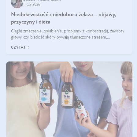
11 cze 2026
Niedokrwistość z niedoboru żelaza – objawy,
przyczyny i dieta
Ciągłe zmęczenie, osłabienie, problemy z koncentracją, zawroty
głowy czy bladość skóry bywają tłumaczone stresem,
przepracowaniem lub niedoborem snu. Tymczasem ich przyczyną
CZYTAJ
może być niedokrwistość z niedoboru żelaza.