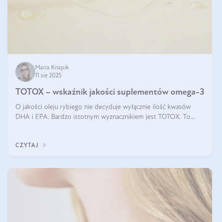
Maria Knapik
11 sie 2025
TOTOX – wskaźnik jakości suplementów omega-3
O jakości oleju rybiego nie decyduje wyłącznie ilość kwasów
DHA i EPA. Bardzo istotnym wyznacznikiem jest TOTOX. To
wskaźnik, który pokazuje skuteczność, świeżość oraz
bezpieczeństwo suplementu?
CZYTAJ