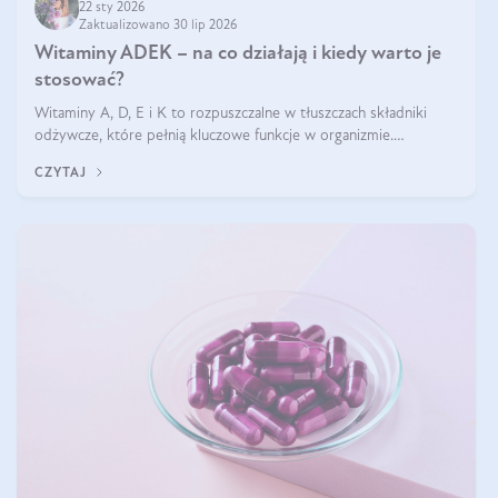
22 sty 2026
Zaktualizowano 30 lip 2026
Witaminy ADEK – na co działają i kiedy warto je
stosować?
Witaminy A, D, E i K to rozpuszczalne w tłuszczach składniki
odżywcze, które pełnią kluczowe funkcje w organizmie.
Wspierają zdrowie skóry i wzroku, odporność, prawidłową
CZYTAJ
krzepliwość krwi oraz mineralizację kości.