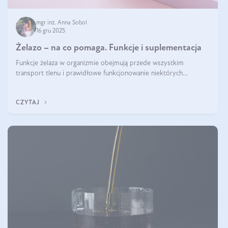
mgr inż. Anna Sobol
16 gru 2025
Żelazo – na co pomaga. Funkcje i suplementacja
Funkcje żelaza w organizmie obejmują przede wszystkim
transport tlenu i prawidłowe funkcjonowanie niektórych
enzymów. Żelazo odpowiada też za działanie układu
immunologicznego i nerwowego, szczególnie na wczesnym
CZYTAJ
etapie życia.