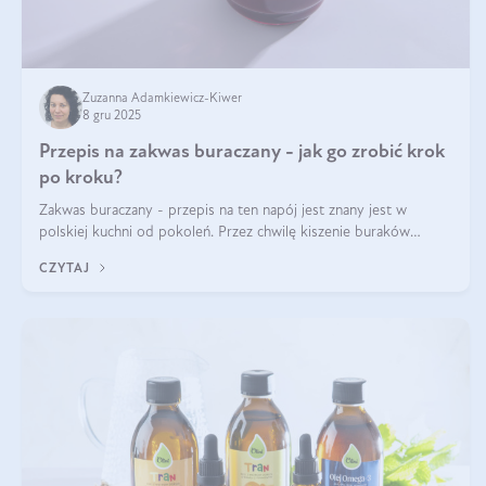
Zuzanna Adamkiewicz-Kiwer
8 gru 2025
Przepis na zakwas buraczany - jak go zrobić krok
po kroku?
Zakwas buraczany - przepis na ten napój jest znany jest w
polskiej kuchni od pokoleń. Przez chwilę kiszenie buraków
czerwonych zostało zapomniane, by w ostatnim czasie powrócić
CZYTAJ
na fali popularności na