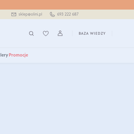
sklep@olini.pl
693 222 687
BAZA WIEDZY
lery
Promocje