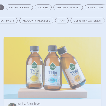
AROMATERAPIA
PRZEPIS
ZDROWE NAWYKI
KWASY OMEG
ŁA I PASTY
PRODUKTY PSZCZELE
TRAN
OLEJE DLA ZWIERZĄT
mgr inż. Anna Sobol