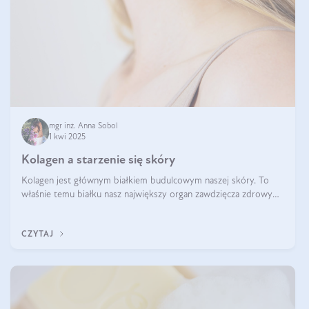
mgr inż. Anna Sobol
1 kwi 2025
Kolagen a starzenie się skóry
Kolagen jest głównym białkiem budulcowym naszej skóry. To
właśnie temu białku nasz największy organ zawdzięcza zdrowy
wygląd, odpowiednie nawilżenie i prawidłowe funkcjonowanie.tt
CZYTAJ