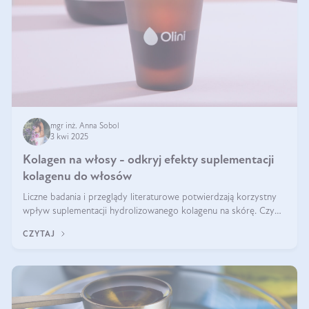
mgr inż. Anna Sobol
3 kwi 2025
Kolagen na włosy - odkryj efekty suplementacji
kolagenu do włosów
Liczne badania i przeglądy literaturowe potwierdzają korzystny
wpływ suplementacji hydrolizowanego kolagenu na skórę. Czy
tak samo jest w przypadku włosów?
CZYTAJ