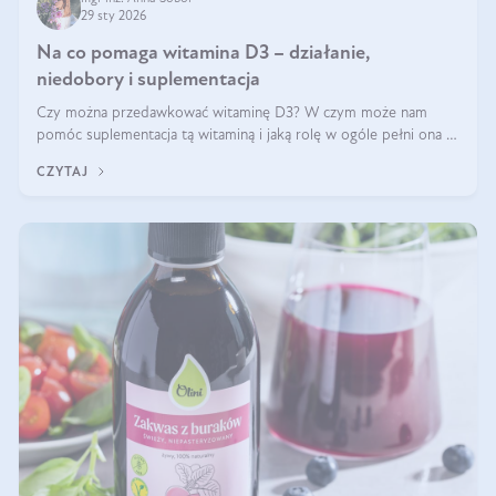
29 sty 2026
Na co pomaga witamina D3 – działanie,
niedobory i suplementacja
Czy można przedawkować witaminę D3? W czym może nam
pomóc suplementacja tą witaminą i jaką rolę w ogóle pełni ona w
naszym ciele? Powszechnie wiadomo, że jej przyjmowanie
CZYTAJ
zalecane jest jesienią i zimą, ale czy wiesz, dlaczego warto to
robić?