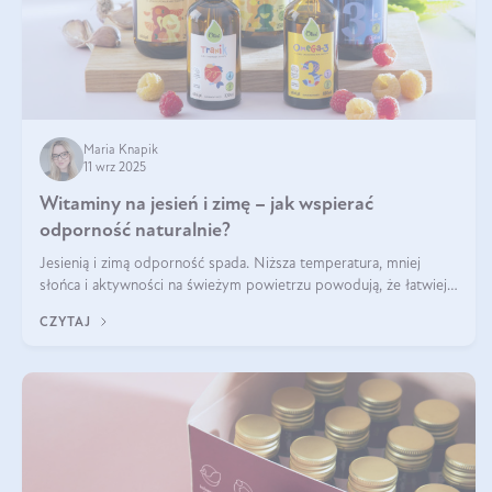
Maria Knapik
11 wrz 2025
Witaminy na jesień i zimę – jak wspierać
odporność naturalnie?
Jesienią i zimą odporność spada. Niższa temperatura, mniej
słońca i aktywności na świeżym powietrzu powodują, że łatwiej
się przeziębiamy. Dlatego szczególnie w tym okresie powinniśmy
CZYTAJ
wspierać układ immunologiczny. Co warto suplementować
jesienią i zimą?