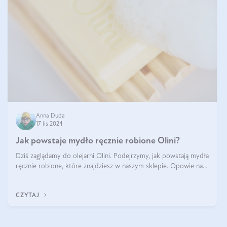
Anna Duda
17 lis 2024
Jak powstaje mydło ręcznie robione Olini?
Dziś zaglądamy do olejarni Olini. Podejrzymy, jak powstają mydła
ręcznie robione, które znajdziesz w naszym sklepie. Opowie nam
o tym Ela, do której należy produkcja mydła w Olini.
CZYTAJ