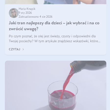
Maria Knapik
9 sty 2026
Zaktualizowano 4 sie 2026
Jaki tran najlepszy dla dzieci – jak wybrać i na co
zwrócić uwagę?
Po czym poznać, że olej jest świeży, czysty i odpowiedni dla
Twojej pociechy? W tym artykule znajdziesz wskazówki, które
pomogą wybrać najlepszy tran dla dzieci.
CZYTAJ