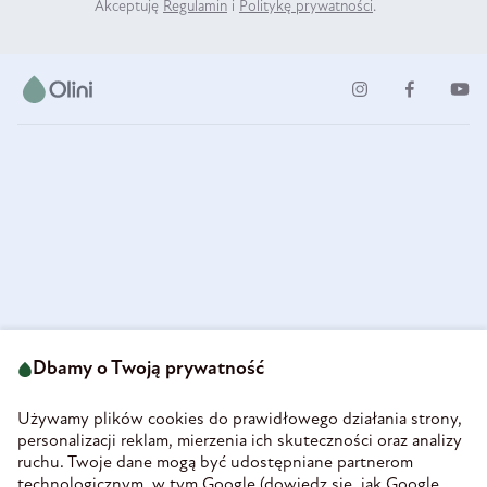
Akceptuję
Regulamin
i
Politykę prywatności
.
ul. Strzegomska 49
693 222 687
58-160 Świebodzice
Dbamy o Twoją prywatność
sklep@olini.pl
Polska
NIP 8860027066
Używamy plików cookies do prawidłowego działania strony,
REGON 890213034
personalizacji reklam, mierzenia ich skuteczności oraz analizy
ruchu. Twoje dane mogą być udostępniane partnerom
INFORMACJE
technologicznym, w tym Google (
dowiedz się, jak Google