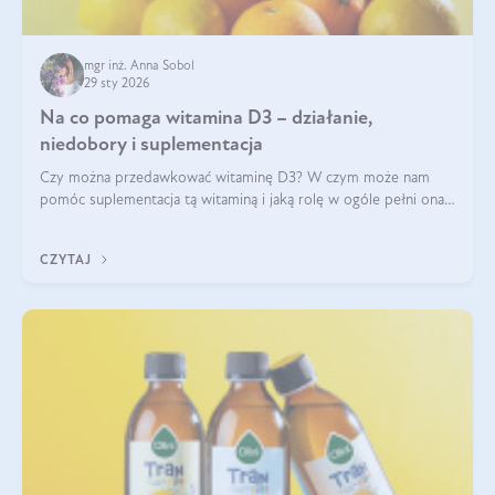
mgr inż. Anna Sobol
29 sty 2026
Na co pomaga witamina D3 – działanie,
niedobory i suplementacja
Czy można przedawkować witaminę D3? W czym może nam
pomóc suplementacja tą witaminą i jaką rolę w ogóle pełni ona
w naszym ciele? Powszechnie wiadomo, że jej przyjmowanie
zalecane jest jesienią i zimą, ale czy wiesz, dlaczego warto to
CZYTAJ
robić?