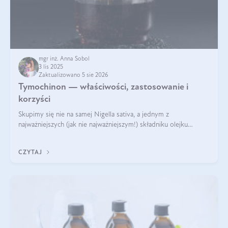
mgr inż. Anna Sobol
3 lis 2025
Zaktualizowano 5 sie 2026
Tymochinon — właściwości, zastosowanie i
korzyści
Skupimy się nie na samej Nigella sativa, a jednym z
najważniejszych (jak nie najważniejszym!) składniku olejku
eterycznego z czarnuszki: tymochinonie.
CZYTAJ