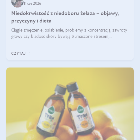
11 cze 2026
Niedokrwistość z niedoboru żelaza – objawy,
przyczyny i dieta
Ciągłe zmęczenie, osłabienie, problemy z koncentracją, zawroty
głowy czy bladość skóry bywają tłumaczone stresem,
przepracowaniem lub niedoborem snu. Tymczasem ich
przyczyną może być niedokrwistość z niedoboru żelaza.
CZYTAJ