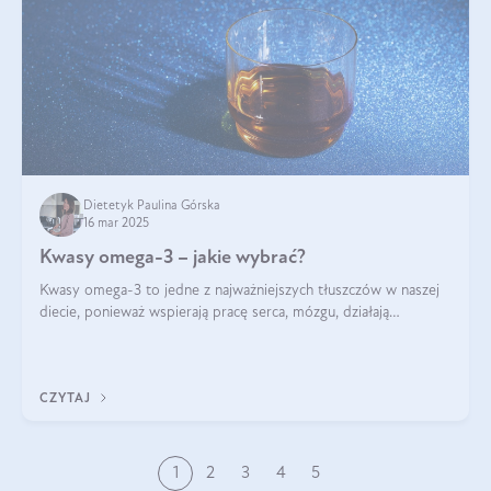
Dietetyk Paulina Górska
16 mar 2025
Kwasy omega-3 – jakie wybrać?
Kwasy omega-3 to jedne z najważniejszych tłuszczów w naszej
diecie, ponieważ wspierają pracę serca, mózgu, działają
przeciwzapalnie, pomagają unormować poziom cholesterolu i
trójglicerydów, a także
CZYTAJ
1
2
3
4
5