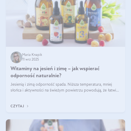
Maria Knapik
11 wrz 2025
Witaminy na jesień i zimę – jak wspierać
odporność naturalnie?
Jesienią i zimą odporność spada. Niższa temperatura, mniej
słońca i aktywności na świeżym powietrzu powodują, że łatwiej
się przeziębiamy. Dlatego szczególnie w tym okresie
powinniśmy wspierać układ immunologiczny. Co warto
CZYTAJ
suplementować jesienią i zimą?