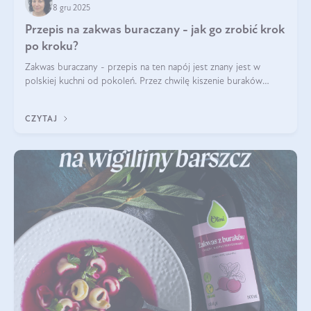
8 gru 2025
Przepis na zakwas buraczany - jak go zrobić krok
po kroku?
Zakwas buraczany - przepis na ten napój jest znany jest w
polskiej kuchni od pokoleń. Przez chwilę kiszenie buraków
czerwonych zostało zapomniane, by w ostatnim czasie powrócić
na fali popularności na
CZYTAJ