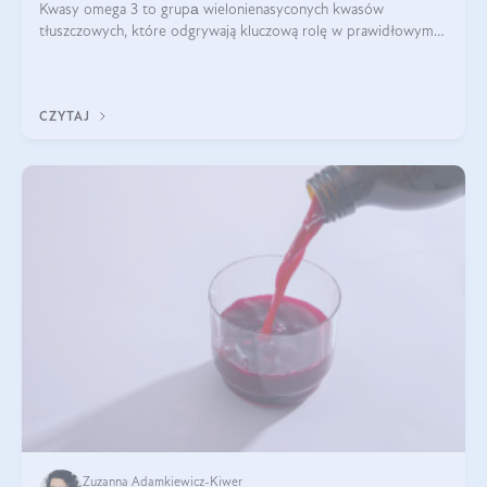
Kwasy omega 3 to grupа wielonienasyconych kwasów
tłuszczowych, które odgrywają kluczową rolę w prawidłowym
funkcjonowaniu organizmu – wspierają pracę serca, mózgu i
układu odpornościowego.
CZYTAJ
Zuzanna Adamkiewicz-Kiwer