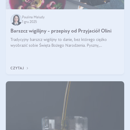
Paulina Maludy
1 gru 2025
Barszcz wigilijny - przepisy od Przyjaciół Olini
Tradycyjny barszcz wigilijny to danie, bez którego ciężko
wyobrazić sobie Święta Bożego Narodzenia. Pyszny,
aromatyczny, esencjonalny, pachnący grzybami, o pięknym
klarownym kolorze. W czym tkwi tajem
CZYTAJ