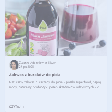
Zuzanna Adamkiewicz-Kiwer
29 gru 2025
Zakwas z buraków do picia
Naturalny zakwas buraczany do picia - polski superfood, napój
mocy, naturalny probiotyk, pełen składników odżywczych - o
zakwasie z buraka mówi się w samych superlatywach. Niektórzy
z Was usłyszeli o
CZYTAJ