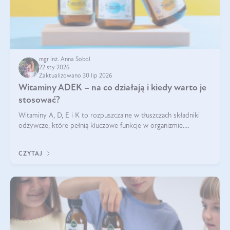
mgr inż. Anna Sobol
22 sty 2026
Zaktualizowano 30 lip 2026
Witaminy ADEK – na co działają i kiedy warto je
stosować?
Witaminy A, D, E i K to rozpuszczalne w tłuszczach składniki
odżywcze, które pełnią kluczowe funkcje w organizmie.
Wspierają zdrowie skóry i wzroku, odporność, prawidłową
krzepliwość krwi oraz mineralizację kości.
CZYTAJ