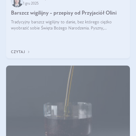
1 gru 2025
Barszcz wigilijny - przepisy od Przyjaciół Olini
Tradycyjny barszcz wigilijny to danie, bez którego ciężko
wyobrazić sobie Święta Bożego Narodzenia. Pyszny,
aromatyczny, esencjonalny, pachnący grzybami, o pięknym
klarownym kolorze. W czym tkwi tajem
CZYTAJ