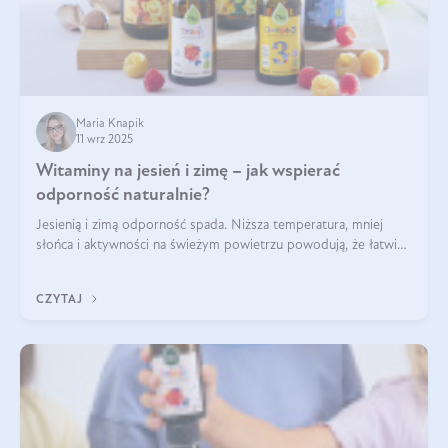
Maria Knapik
11 wrz 2025
Witaminy na jesień i zimę – jak wspierać
odporność naturalnie?
Jesienią i zimą odporność spada. Niższa temperatura, mniej
słońca i aktywności na świeżym powietrzu powodują, że łatwiej
się przeziębiamy. Dlatego szczególnie w tym okresie
powinniśmy wspierać układ immunologiczny. Co warto
CZYTAJ
suplementować jesienią i zimą?