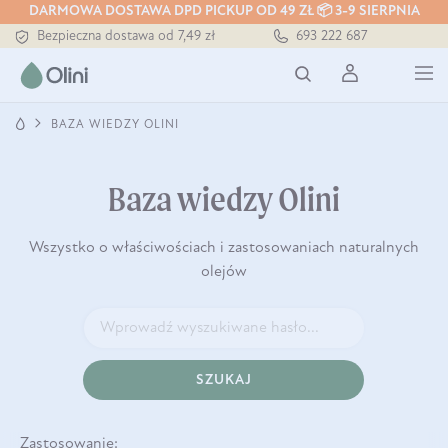
DARMOWA DOSTAWA DPD PICKUP OD 49 ZŁ 📦 3-9 SIERPNIA
Bezpieczna dostawa od 7,49 zł
693 222 687
Darmowa dostawa od 199 zł
Tłoczony zawsze na zimno
BAZA WIEDZY OLINI
Baza wiedzy Olini
Wszystko o właściwościach i zastosowaniach naturalnych
olejów
SZUKAJ
Zastosowanie: