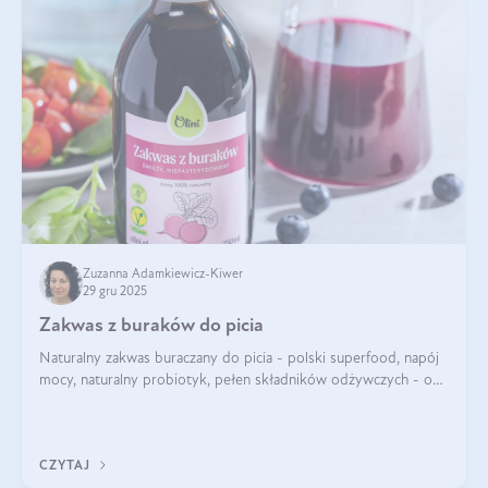
Zuzanna Adamkiewicz-Kiwer
29 gru 2025
Zakwas z buraków do picia
Naturalny zakwas buraczany do picia - polski superfood, napój
mocy, naturalny probiotyk, pełen składników odżywczych - o
zakwasie z buraka mówi się w samych superlatywach. Niektórzy
z Was usłyszeli o
CZYTAJ