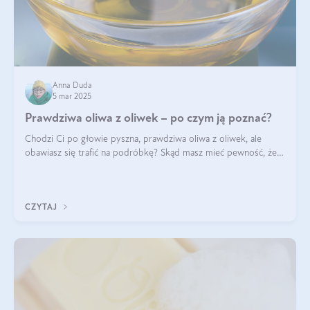
Anna Duda
5 mar 2025
Prawdziwa oliwa z oliwek – po czym ją poznać?
Chodzi Ci po głowie pyszna, prawdziwa oliwa z oliwek, ale
obawiasz się trafić na podróbkę? Skąd masz mieć pewność, że
produkt, który kupujesz, powstał z owoców z oliwnych gajów?
A do tego jest śwież
CZYTAJ