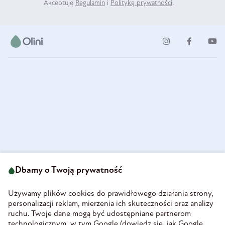
Akceptuję
Regulamin
i
Politykę prywatności
.
ul. Strzegomska 49
693 222 687
58-160 Świebodzice
Dbamy o Twoją prywatność
sklep@olini.pl
Polska
NIP 8860027066
Używamy plików cookies do prawidłowego działania strony,
REGON 890213034
personalizacji reklam, mierzenia ich skuteczności oraz analizy
ruchu. Twoje dane mogą być udostępniane partnerom
INFORMACJE
technologicznym, w tym Google (
dowiedz się, jak Google