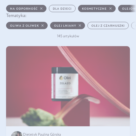
NA ODPORNOŚĆ
DLA DZIECI
KOSMETYCZNE
OLEJOW
Tematyka:
OLIWA Z OLIWEK
OLEJ LNIANY
OLEJ Z CZARNUSZKI
145 artykułów
Dietetyk Paulina Górska