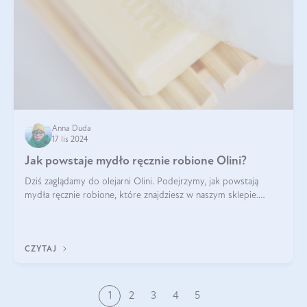
Anna Duda
17 lis 2024
Jak powstaje mydło ręcznie robione Olini?
Dziś zaglądamy do olejarni Olini. Podejrzymy, jak powstają
mydła ręcznie robione, które znajdziesz w naszym sklepie.
Opowie nam o tym Ela, do której należy produkcja mydła w
Olini.
CZYTAJ
1
2
3
4
5