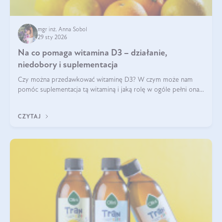
mgr inż. Anna Sobol
29 sty 2026
Na co pomaga witamina D3 – działanie,
niedobory i suplementacja
Czy można przedawkować witaminę D3? W czym może nam
pomóc suplementacja tą witaminą i jaką rolę w ogóle pełni ona
w naszym ciele? Powszechnie wiadomo, że jej przyjmowanie
zalecane jest jesienią i zimą, ale czy wiesz, dlaczego warto to
CZYTAJ
robić?