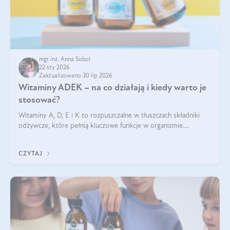
mgr inż. Anna Sobol
22 sty 2026
Zaktualizowano 30 lip 2026
Witaminy ADEK – na co działają i kiedy warto je
stosować?
Witaminy A, D, E i K to rozpuszczalne w tłuszczach składniki
odżywcze, które pełnią kluczowe funkcje w organizmie.
Wspierają zdrowie skóry i wzroku, odporność, prawidłową
krzepliwość krwi oraz mineralizację kości.
CZYTAJ