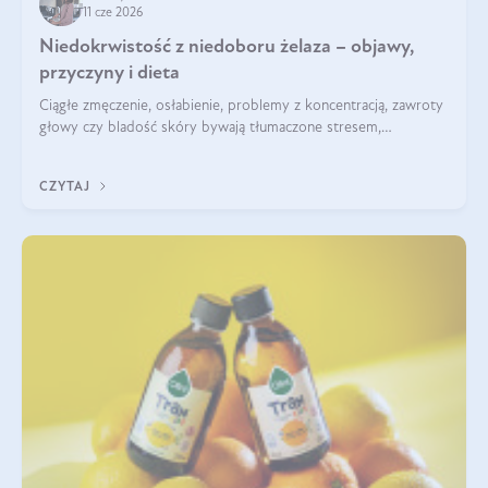
11 cze 2026
Niedokrwistość z niedoboru żelaza – objawy,
przyczyny i dieta
Ciągłe zmęczenie, osłabienie, problemy z koncentracją, zawroty
głowy czy bladość skóry bywają tłumaczone stresem,
przepracowaniem lub niedoborem snu. Tymczasem ich
przyczyną może być niedokrwistość z niedoboru żelaza.
CZYTAJ