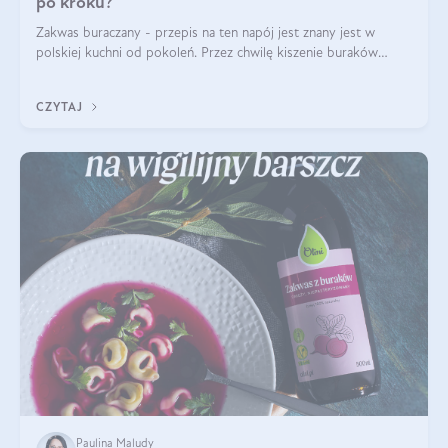
po kroku?
Zakwas buraczany - przepis na ten napój jest znany jest w
polskiej kuchni od pokoleń. Przez chwilę kiszenie buraków
czerwonych zostało zapomniane, by w ostatnim czasie powrócić
na fali popularności na
CZYTAJ
Paulina Maludy