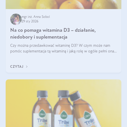
mgr inż. Anna Sobol
29 sty 2026
Na co pomaga witamina D3 – działanie,
niedobory i suplementacja
Czy można przedawkować witaminę D3? W czym może nam
pomóc suplementacja tą witaminą i jaką rolę w ogóle pełni ona
w naszym ciele? Powszechnie wiadomo, że jej przyjmowanie
zalecane jest jesienią i zimą, ale czy wiesz, dlaczego warto to
CZYTAJ
robić?