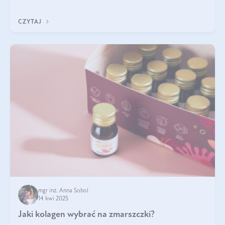
sezamowym. Dowiedz się, dlaczego warto wprowadzić go do
swojej diety — być może to pierwsza ok
CZYTAJ
mgr inż. Anna Sobol
14 kwi 2025
Jaki kolagen wybrać na zmarszczki?