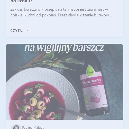
po kroku?
Zakwas buraczany - przepis na ten napój jest znany jest w
polskiej kuchni od pokoleń. Przez chwilę kiszenie buraków
czerwonych zostało zapomniane, by w ostatnim czasie powrócić
na fali popularności na
CZYTAJ
Paulina Maludy