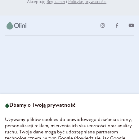
Akceptuję
Regulamin
i
Politykę prywatności
.
ul. Strzegomska 49
693 222 687
58-160 Świebodzice
Dbamy o Twoją prywatność
sklep@olini.pl
Polska
NIP 8860027066
Używamy plików cookies do prawidłowego działania strony,
REGON 890213034
personalizacji reklam, mierzenia ich skuteczności oraz analizy
ruchu. Twoje dane mogą być udostępniane partnerom
INFORMACJE
technologicznym, w tym Google (
dowiedz się, jak Google