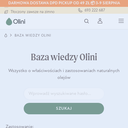
DARMOWA DOSTAWA DPD PICKUP OD 49 ZŁ 📦 3-9 SIERPNIA
Darmowa dostawa od 199 zł
693 222 687
Tłoczony zawsze na zimno
Bezpieczna dostawa od 7,49 zł
Darmowa dostawa od 199 zł
Tłoczony zawsze na zimno
BAZA WIEDZY OLINI
Baza wiedzy Olini
Wszystko o właściwościach i zastosowaniach naturalnych
olejów
SZUKAJ
Zastosowanie: