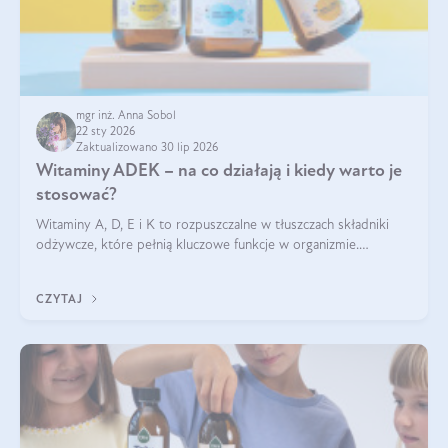
mgr inż. Anna Sobol
22 sty 2026
Zaktualizowano 30 lip 2026
Witaminy ADEK – na co działają i kiedy warto je
stosować?
Witaminy A, D, E i K to rozpuszczalne w tłuszczach składniki
odżywcze, które pełnią kluczowe funkcje w organizmie.
Wspierają zdrowie skóry i wzroku, odporność, prawidłową
krzepliwość krwi oraz mineralizację kości.
CZYTAJ