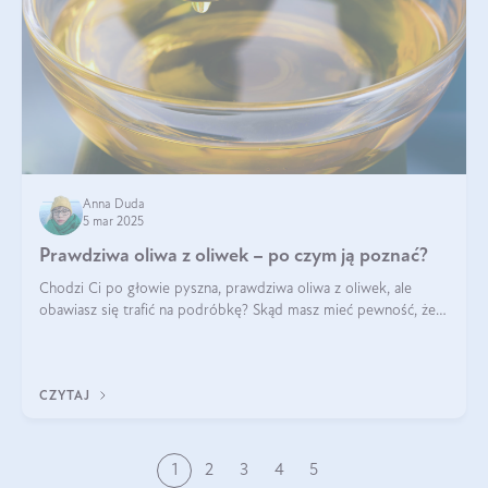
Anna Duda
5 mar 2025
Prawdziwa oliwa z oliwek – po czym ją poznać?
Chodzi Ci po głowie pyszna, prawdziwa oliwa z oliwek, ale
obawiasz się trafić na podróbkę? Skąd masz mieć pewność, że
produkt, który kupujesz, powstał z owoców z oliwnych gajów?
A do tego jest śwież
CZYTAJ
1
2
3
4
5