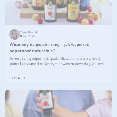
Maria Knapik
11 wrz 2025
Witaminy na jesień i zimę – jak wspierać
odporność naturalnie?
Jesienią i zimą odporność spada. Niższa temperatura, mniej
słońca i aktywności na świeżym powietrzu powodują, że łatwiej
się przeziębiamy. Dlatego szczególnie w tym okresie
powinniśmy wspierać układ immunologiczny. Co warto
CZYTAJ
suplementować jesienią i zimą?