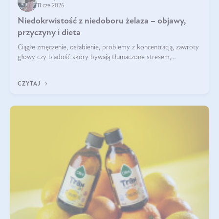
11 cze 2026
Niedokrwistość z niedoboru żelaza – objawy,
przyczyny i dieta
Ciągłe zmęczenie, osłabienie, problemy z koncentracją, zawroty
głowy czy bladość skóry bywają tłumaczone stresem,
przepracowaniem lub niedoborem snu. Tymczasem ich
przyczyną może być niedokrwistość z niedoboru żelaza.
CZYTAJ