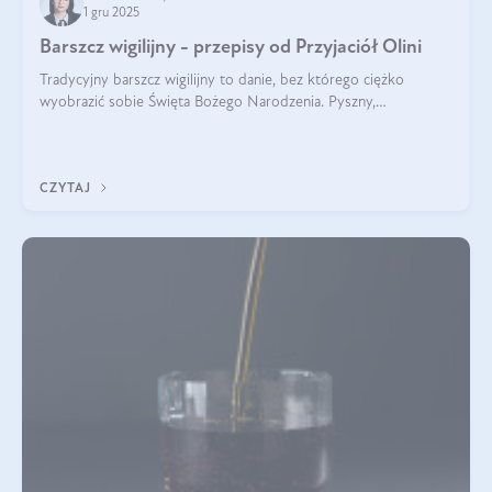
1 gru 2025
Barszcz wigilijny - przepisy od Przyjaciół Olini
Tradycyjny barszcz wigilijny to danie, bez którego ciężko
wyobrazić sobie Święta Bożego Narodzenia. Pyszny,
aromatyczny, esencjonalny, pachnący grzybami, o pięknym
klarownym kolorze. W czym tkwi tajem
CZYTAJ