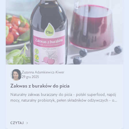
Zuzanna Adamkiewicz-Kiwer
29 gru 2025
Zakwas z buraków do picia
Naturalny zakwas buraczany do picia - polski superfood, napój
mocy, naturalny probiotyk, pełen składników odżywczych - o
zakwasie z buraka mówi się w samych superlatywach. Niektórzy
z Was usłyszeli o
CZYTAJ