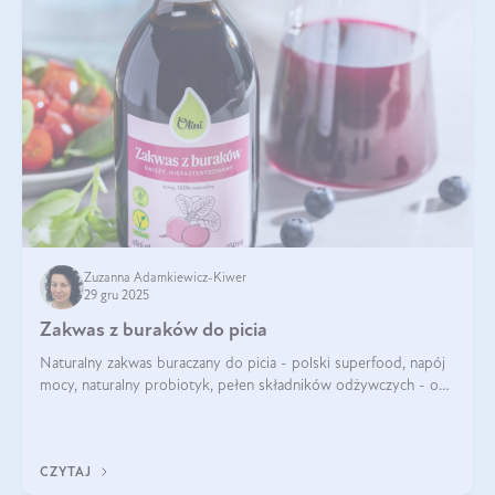
Zuzanna Adamkiewicz-Kiwer
29 gru 2025
Zakwas z buraków do picia
Naturalny zakwas buraczany do picia - polski superfood, napój
mocy, naturalny probiotyk, pełen składników odżywczych - o
zakwasie z buraka mówi się w samych superlatywach. Niektórzy
z Was usłyszeli o
CZYTAJ