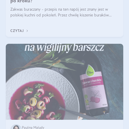
po kroku?
Zakwas buraczany - przepis na ten napój jest znany jest w
polskiej kuchni od pokoleń. Przez chwilę kiszenie buraków
czerwonych zostało zapomniane, by w ostatnim czasie powrócić
na fali popularności na
CZYTAJ
Paulina Maludy