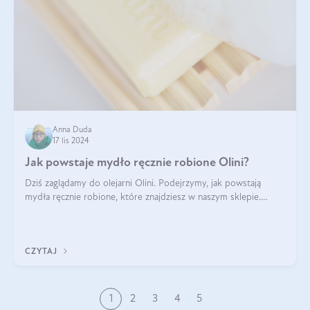
Anna Duda
17 lis 2024
Jak powstaje mydło ręcznie robione Olini?
Dziś zaglądamy do olejarni Olini. Podejrzymy, jak powstają
mydła ręcznie robione, które znajdziesz w naszym sklepie.
Opowie nam o tym Ela, do której należy produkcja mydła w
Olini.
CZYTAJ
1
2
3
4
5