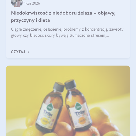
11 cze 2026
Niedokrwistość z niedoboru żelaza – objawy,
przyczyny i dieta
Ciągłe zmęczenie, osłabienie, problemy z koncentracją, zawroty
głowy czy bladość skóry bywają tłumaczone stresem,
przepracowaniem lub niedoborem snu. Tymczasem ich
przyczyną może być niedokrwistość z niedoboru żelaza.
CZYTAJ