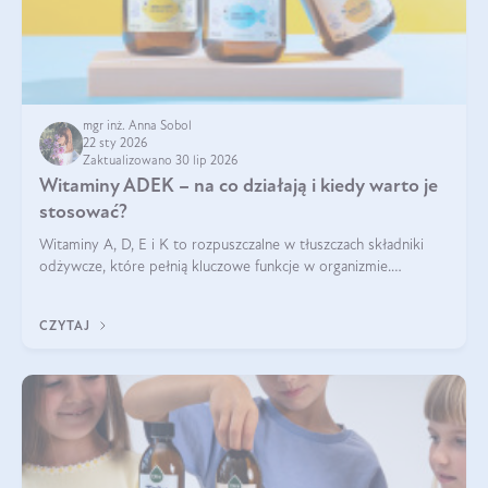
mgr inż. Anna Sobol
22 sty 2026
Zaktualizowano 30 lip 2026
Witaminy ADEK – na co działają i kiedy warto je
stosować?
Witaminy A, D, E i K to rozpuszczalne w tłuszczach składniki
odżywcze, które pełnią kluczowe funkcje w organizmie.
Wspierają zdrowie skóry i wzroku, odporność, prawidłową
krzepliwość krwi oraz mineralizację kości.
CZYTAJ