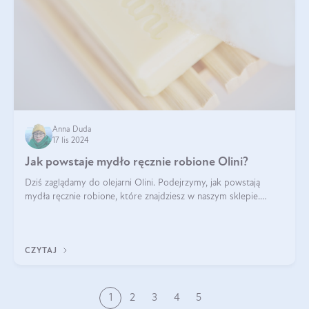
Anna Duda
17 lis 2024
Jak powstaje mydło ręcznie robione Olini?
Dziś zaglądamy do olejarni Olini. Podejrzymy, jak powstają
mydła ręcznie robione, które znajdziesz w naszym sklepie.
Opowie nam o tym Ela, do której należy produkcja mydła w
Olini.
CZYTAJ
1
2
3
4
5