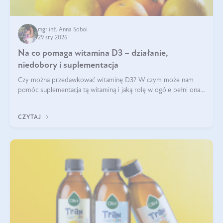
mgr inż. Anna Sobol
29 sty 2026
Na co pomaga witamina D3 – działanie,
niedobory i suplementacja
Czy można przedawkować witaminę D3? W czym może nam
pomóc suplementacja tą witaminą i jaką rolę w ogóle pełni ona
w naszym ciele? Powszechnie wiadomo, że jej przyjmowanie
zalecane jest jesienią i zimą, ale czy wiesz, dlaczego warto to
CZYTAJ
robić?