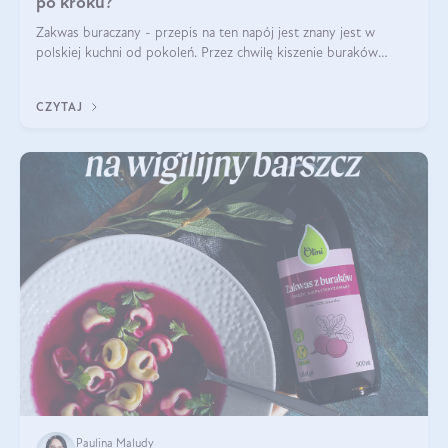
po kroku?
Zakwas buraczany - przepis na ten napój jest znany jest w
polskiej kuchni od pokoleń. Przez chwilę kiszenie buraków
czerwonych zostało zapomniane, by w ostatnim czasie powrócić
na fali popularności na
CZYTAJ
Paulina Maludy