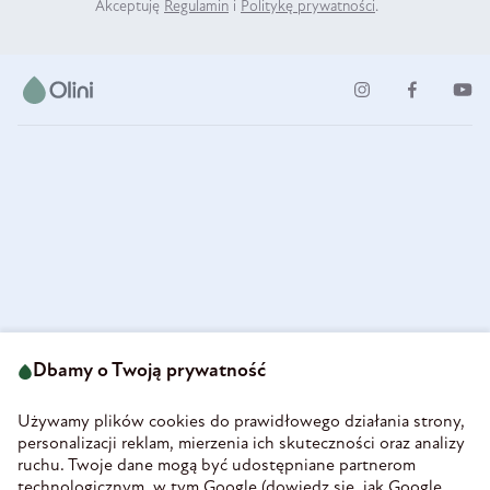
Akceptuję
Regulamin
i
Politykę prywatności
.
ul. Strzegomska 49
693 222 687
58-160 Świebodzice
Dbamy o Twoją prywatność
sklep@olini.pl
Polska
NIP 8860027066
Używamy plików cookies do prawidłowego działania strony,
REGON 890213034
personalizacji reklam, mierzenia ich skuteczności oraz analizy
ruchu. Twoje dane mogą być udostępniane partnerom
INFORMACJE
technologicznym, w tym Google (
dowiedz się, jak Google