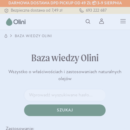
DARMOWA DOSTAWA DPD PICKUP OD 49 ZŁ 📦 3-9 SIERPNIA
Tłoczony zawsze na zimno
693 222 687
Bezpieczna dostawa od 7,49 zł
Darmowa dostawa od 199 zł
Tłoczony zawsze na zimno
BAZA WIEDZY OLINI
Baza wiedzy Olini
Wszystko o właściwościach i zastosowaniach naturalnych
olejów
SZUKAJ
Zastosowanie: