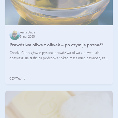
Anna Duda
5 mar 2025
Prawdziwa oliwa z oliwek – po czym ją poznać?
Chodzi Ci po głowie pyszna, prawdziwa oliwa z oliwek, ale
obawiasz się trafić na podróbkę? Skąd masz mieć pewność, że
produkt, który kupujesz, powstał z owoców z oliwnych gajów?
A do tego jest śwież
CZYTAJ