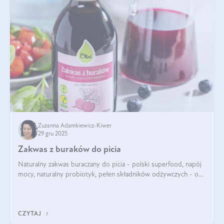
Zuzanna Adamkiewicz-Kiwer
29 gru 2025
Zakwas z buraków do picia
Naturalny zakwas buraczany do picia - polski superfood, napój
mocy, naturalny probiotyk, pełen składników odżywczych - o
zakwasie z buraka mówi się w samych superlatywach. Niektórzy
z Was usłyszeli o
CZYTAJ