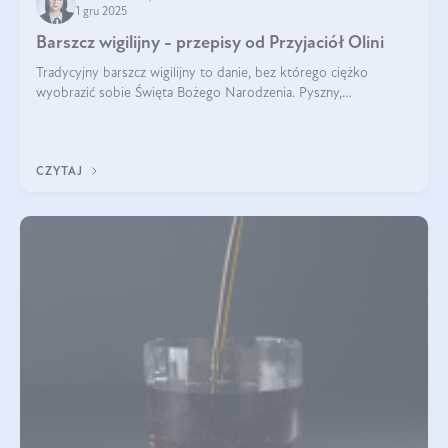
1 gru 2025
Barszcz wigilijny - przepisy od Przyjaciół Olini
Tradycyjny barszcz wigilijny to danie, bez którego ciężko
wyobrazić sobie Święta Bożego Narodzenia. Pyszny,
aromatyczny, esencjonalny, pachnący grzybami, o pięknym
klarownym kolorze. W czym tkwi tajem
CZYTAJ