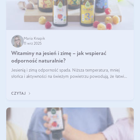
Maria Knapik
11 wrz 2025
Witaminy na jesień i zimę – jak wspierać
odporność naturalnie?
Jesienią i zimą odporność spada. Niższa temperatura, mniej
słońca i aktywności na świeżym powietrzu powodują, że łatwiej
się przeziębiamy. Dlatego szczególnie w tym okresie
powinniśmy wspierać układ immunologiczny. Co warto
CZYTAJ
suplementować jesienią i zimą?