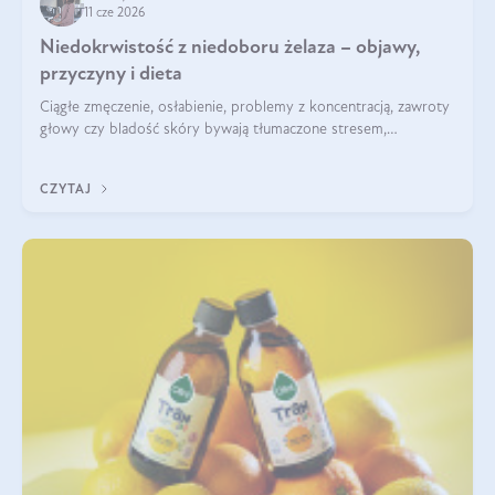
11 cze 2026
Niedokrwistość z niedoboru żelaza – objawy,
przyczyny i dieta
Ciągłe zmęczenie, osłabienie, problemy z koncentracją, zawroty
głowy czy bladość skóry bywają tłumaczone stresem,
przepracowaniem lub niedoborem snu. Tymczasem ich
przyczyną może być niedokrwistość z niedoboru żelaza.
CZYTAJ