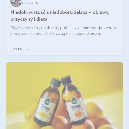
11 cze 2026
Niedokrwistość z niedoboru żelaza – objawy,
przyczyny i dieta
Ciągłe zmęczenie, osłabienie, problemy z koncentracją, zawroty
głowy czy bladość skóry bywają tłumaczone stresem,
przepracowaniem lub niedoborem snu. Tymczasem ich
przyczyną może być niedokrwistość z niedoboru żelaza.
CZYTAJ