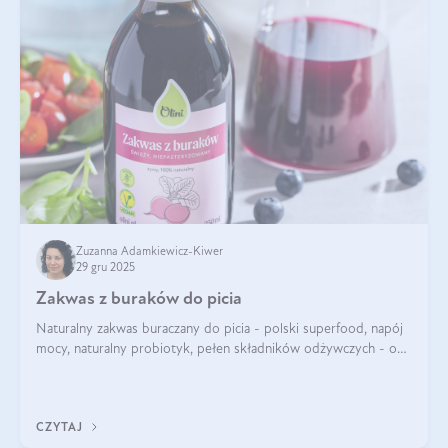
Zuzanna Adamkiewicz-Kiwer
29 gru 2025
Zakwas z buraków do picia
Naturalny zakwas buraczany do picia - polski superfood, napój
mocy, naturalny probiotyk, pełen składników odżywczych - o
zakwasie z buraka mówi się w samych superlatywach. Niektórzy
z Was usłyszeli o
CZYTAJ