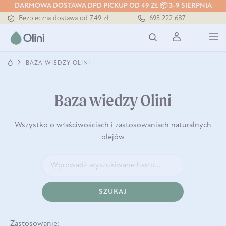
DARMOWA DOSTAWA DPD PICKUP OD 49 ZŁ 📦 3-9 SIERPNIA
Bezpieczna dostawa od 7,49 zł
693 222 687
Darmowa dostawa od 199 zł
Tłoczony zawsze na zimno
BAZA WIEDZY OLINI
Baza wiedzy Olini
Wszystko o właściwościach i zastosowaniach naturalnych
olejów
SZUKAJ
Zastosowanie: