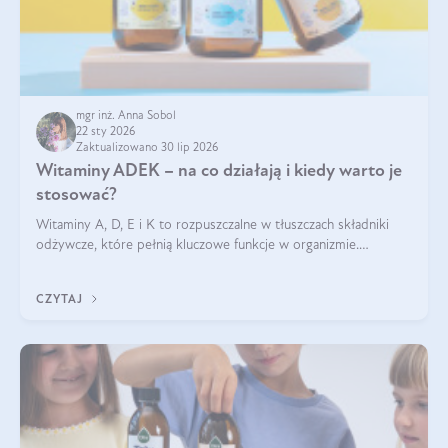
mgr inż. Anna Sobol
22 sty 2026
Zaktualizowano 30 lip 2026
Witaminy ADEK – na co działają i kiedy warto je
stosować?
Witaminy A, D, E i K to rozpuszczalne w tłuszczach składniki
odżywcze, które pełnią kluczowe funkcje w organizmie.
Wspierają zdrowie skóry i wzroku, odporność, prawidłową
krzepliwość krwi oraz mineralizację kości.
CZYTAJ