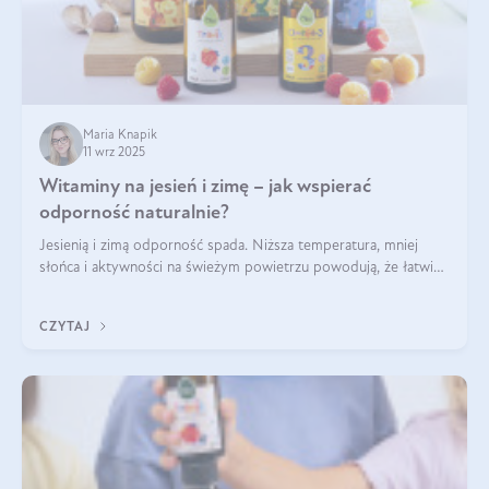
Maria Knapik
11 wrz 2025
Witaminy na jesień i zimę – jak wspierać
odporność naturalnie?
Jesienią i zimą odporność spada. Niższa temperatura, mniej
słońca i aktywności na świeżym powietrzu powodują, że łatwiej
się przeziębiamy. Dlatego szczególnie w tym okresie
powinniśmy wspierać układ immunologiczny. Co warto
CZYTAJ
suplementować jesienią i zimą?