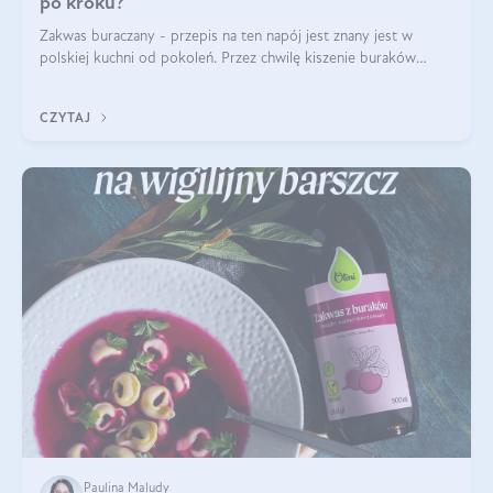
po kroku?
Zakwas buraczany - przepis na ten napój jest znany jest w
polskiej kuchni od pokoleń. Przez chwilę kiszenie buraków
czerwonych zostało zapomniane, by w ostatnim czasie powrócić
na fali popularności na
CZYTAJ
Paulina Maludy