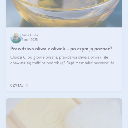
Anna Duda
5 mar 2025
Prawdziwa oliwa z oliwek – po czym ją poznać?
Chodzi Ci po głowie pyszna, prawdziwa oliwa z oliwek, ale
obawiasz się trafić na podróbkę? Skąd masz mieć pewność, że
produkt, który kupujesz, powstał z owoców z oliwnych gajów?
A do tego jest śwież
CZYTAJ