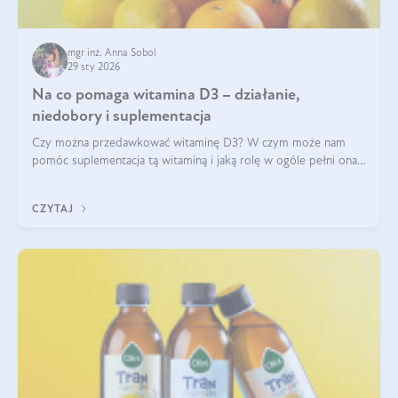
mgr inż. Anna Sobol
29 sty 2026
Na co pomaga witamina D3 – działanie,
niedobory i suplementacja
Czy można przedawkować witaminę D3? W czym może nam
pomóc suplementacja tą witaminą i jaką rolę w ogóle pełni ona
w naszym ciele? Powszechnie wiadomo, że jej przyjmowanie
zalecane jest jesienią i zimą, ale czy wiesz, dlaczego warto to
CZYTAJ
robić?