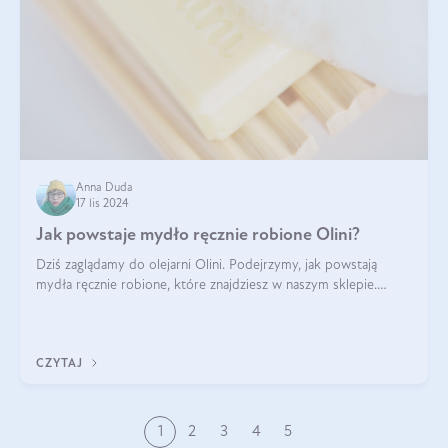
Anna Duda
17 lis 2024
Jak powstaje mydło ręcznie robione Olini?
Dziś zaglądamy do olejarni Olini. Podejrzymy, jak powstają
mydła ręcznie robione, które znajdziesz w naszym sklepie.
Opowie nam o tym Ela, do której należy produkcja mydła w
Olini.
CZYTAJ
1
2
3
4
5