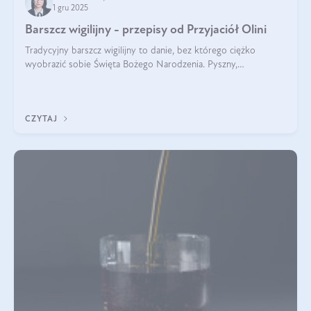
1 gru 2025
Barszcz wigilijny - przepisy od Przyjaciół Olini
Tradycyjny barszcz wigilijny to danie, bez którego ciężko
wyobrazić sobie Święta Bożego Narodzenia. Pyszny,
aromatyczny, esencjonalny, pachnący grzybami, o pięknym
klarownym kolorze. W czym tkwi tajem
CZYTAJ