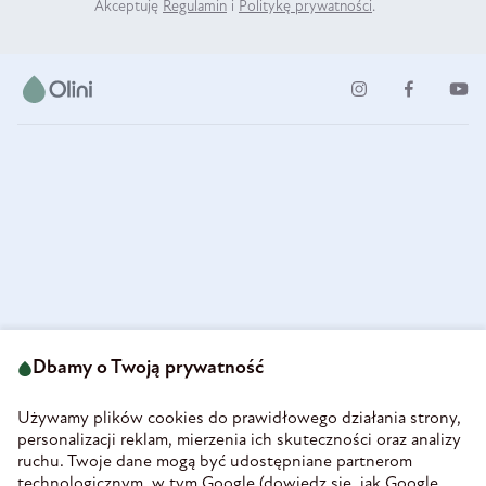
Akceptuję
Regulamin
i
Politykę prywatności
.
ul. Strzegomska 49
693 222 687
58-160 Świebodzice
Dbamy o Twoją prywatność
sklep@olini.pl
Polska
NIP 8860027066
Używamy plików cookies do prawidłowego działania strony,
REGON 890213034
personalizacji reklam, mierzenia ich skuteczności oraz analizy
ruchu. Twoje dane mogą być udostępniane partnerom
INFORMACJE
technologicznym, w tym Google (
dowiedz się, jak Google