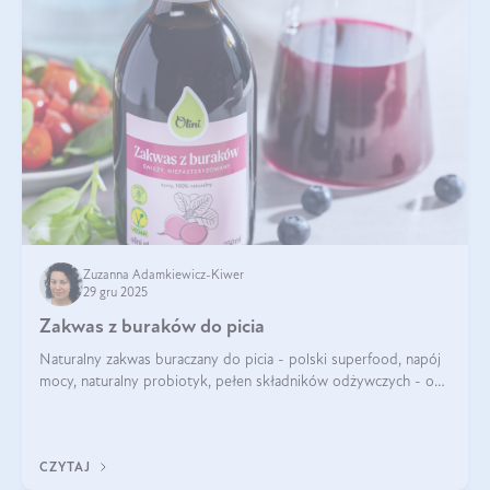
Zuzanna Adamkiewicz-Kiwer
29 gru 2025
Zakwas z buraków do picia
Naturalny zakwas buraczany do picia - polski superfood, napój
mocy, naturalny probiotyk, pełen składników odżywczych - o
zakwasie z buraka mówi się w samych superlatywach. Niektórzy
z Was usłyszeli o
CZYTAJ