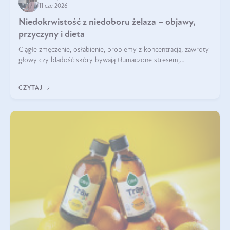
11 cze 2026
Niedokrwistość z niedoboru żelaza – objawy,
przyczyny i dieta
Ciągłe zmęczenie, osłabienie, problemy z koncentracją, zawroty
głowy czy bladość skóry bywają tłumaczone stresem,
przepracowaniem lub niedoborem snu. Tymczasem ich
przyczyną może być niedokrwistość z niedoboru żelaza.
CZYTAJ