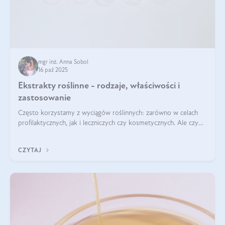
mgr inż. Anna Sobol
16 paź 2025
Ekstrakty roślinne - rodzaje, właściwości i
zastosowanie
Często korzystamy z wyciągów roślinnych: zarówno w celach
profilaktycznych, jak i leczniczych czy kosmetycznych. Ale czy
zastanawialiście się, na czym polega cały proces wydobywania
tych substancji z roślin?
CZYTAJ