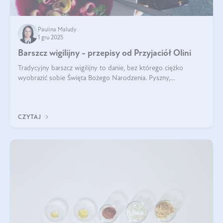
Paulina Maludy
1 gru 2025
Barszcz wigilijny - przepisy od Przyjaciół Olini
Tradycyjny barszcz wigilijny to danie, bez którego ciężko
wyobrazić sobie Święta Bożego Narodzenia. Pyszny,
aromatyczny, esencjonalny, pachnący grzybami, o pięknym
klarownym kolorze. W czym tkwi tajem
CZYTAJ