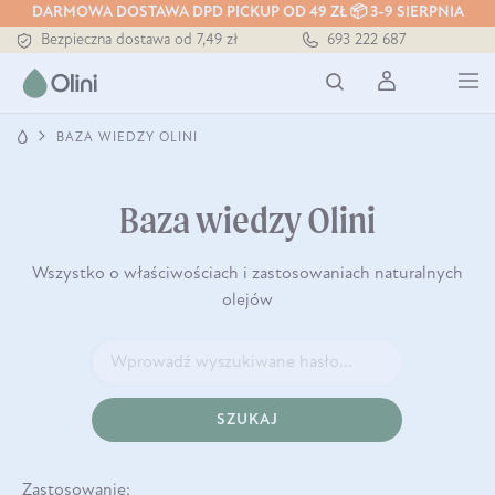
DARMOWA DOSTAWA DPD PICKUP OD 49 ZŁ 📦 3-9 SIERPNIA
Bezpieczna dostawa od 7,49 zł
693 222 687
Darmowa dostawa od 199 zł
Tłoczony zawsze na zimno
BAZA WIEDZY OLINI
Baza wiedzy Olini
Wszystko o właściwościach i zastosowaniach naturalnych
olejów
SZUKAJ
Zastosowanie: