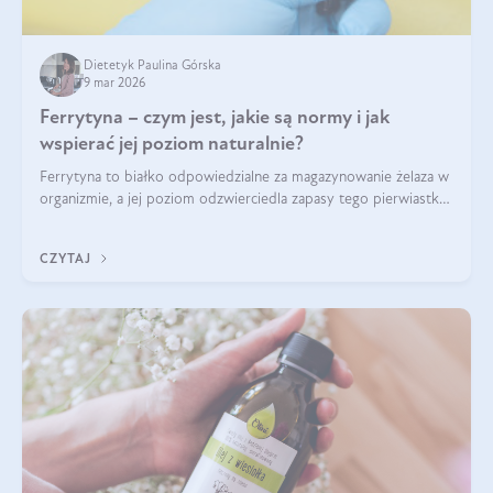
Dietetyk Paulina Górska
9 mar 2026
Ferrytyna – czym jest, jakie są normy i jak
wspierać jej poziom naturalnie?
Ferrytyna to białko odpowiedzialne za magazynowanie żelaza w
organizmie, a jej poziom odzwierciedla zapasy tego pierwiastka.
Warto dowiedzieć się więcej na jej temat, ponieważ niedobór
ferrytyny daje objawy, które mogą utrudniać codzienne
CZYTAJ
funkcjonowanie (