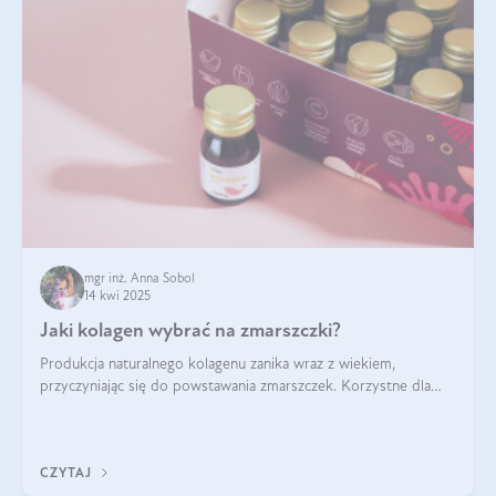
mgr inż. Anna Sobol
14 kwi 2025
Jaki kolagen wybrać na zmarszczki?
Produkcja naturalnego kolagenu zanika wraz z wiekiem,
przyczyniając się do powstawania zmarszczek. Korzystne dla
skóry efekty stosowania kolagenu w formie preparatów
doustnych potwierdzone zostały przez badania naukowe.
CZYTAJ