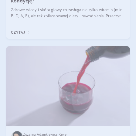
kondycję?
Zdrowe włosy i skóra głowy to zasługa nie tylko witamin (m.in.
B, D, A, E), ale też zbilansowanej diety i nawodnienia. Przeczytaj
nasz artykuł i dowiedz się, które składniki najskuteczniej hamują
wypadanie włosów.
CZYTAJ
Zuzanna Adamkiewicz-Kiwer