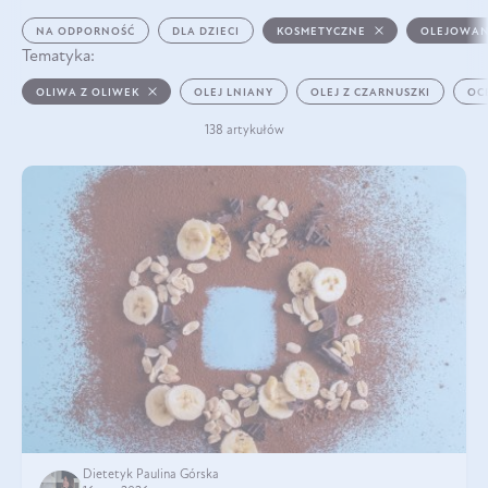
NA ODPORNOŚĆ
DLA DZIECI
KOSMETYCZNE
OLEJOWAN
Tematyka:
OLIWA Z OLIWEK
OLEJ LNIANY
OLEJ Z CZARNUSZKI
OC
138 artykułów
Dietetyk Paulina Górska