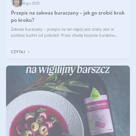
8 gru 2025
Przepis na zakwas buraczany - jak go zrobić krok
po kroku?
Zakwas buraczany - przepis na ten napój jest znany jest w
polskiej kuchni od pokoleń. Przez chwilę kiszenie buraków
czerwonych zostało zapomniane, by w ostatnim czasie powrócić
na fali popularności na
CZYTAJ