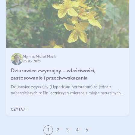
Mgr inż. Michał Mazik
26 sty 2025
Dziurawiec zwyczajny – właściwości,
zastosowanie i przeciwwskazania
Dziurawiec zwyczajny (Hypericum perforatum) to jedna z
najcenniejszych roślin leczniczych zbierana z miejsc naturalnych i
rozpowszechniona w uprawie. Człowiek korzysta od niej od
tysięcy lat. Była zal
CZYTAJ
1
2
3
4
5