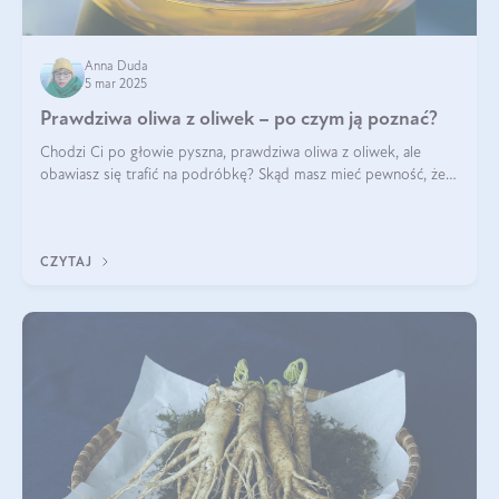
Anna Duda
5 mar 2025
Prawdziwa oliwa z oliwek – po czym ją poznać?
Chodzi Ci po głowie pyszna, prawdziwa oliwa z oliwek, ale
obawiasz się trafić na podróbkę? Skąd masz mieć pewność, że
produkt, który kupujesz, powstał z owoców z oliwnych gajów?
A do tego jest śwież
CZYTAJ