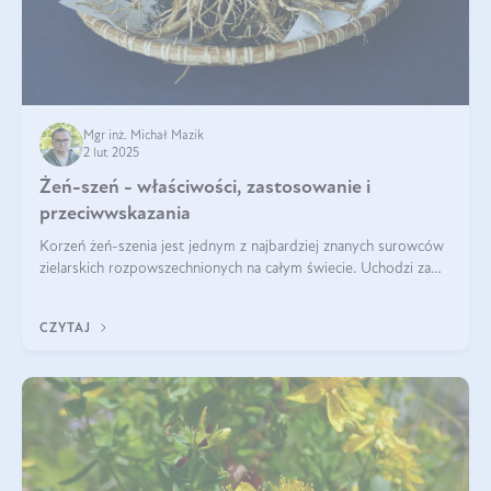
Mgr inż. Michał Mazik
2 lut 2025
Żeń-szeń - właściwości, zastosowanie i
przeciwwskazania
Korzeń żeń-szenia jest jednym z najbardziej znanych surowców
zielarskich rozpowszechnionych na całym świecie. Uchodzi za
„wszechlek”, jednakże najczęściej korzysta się z niego dla
poprawy koncentracji
CZYTAJ