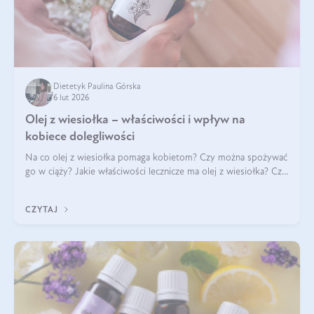
Dietetyk Paulina Górska
6 lut 2026
Olej z wiesiołka – właściwości i wpływ na
kobiece dolegliwości
Na co olej z wiesiołka pomaga kobietom? Czy można spożywać
go w ciąży? Jakie właściwości lecznicze ma olej z wiesiołka? Czy
jego skuteczność potwierdzają badania? Ile trzeba czekać na
efekty? Jaka jes
CZYTAJ