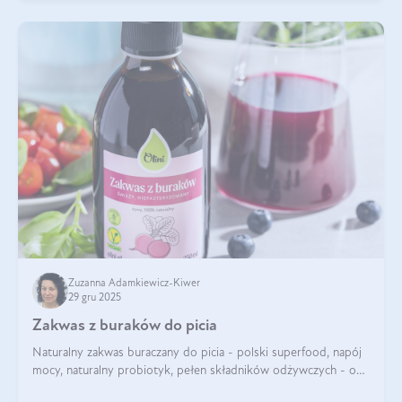
Zuzanna Adamkiewicz-Kiwer
29 gru 2025
Zakwas z buraków do picia
Naturalny zakwas buraczany do picia - polski superfood, napój
mocy, naturalny probiotyk, pełen składników odżywczych - o
zakwasie z buraka mówi się w samych superlatywach. Niektórzy