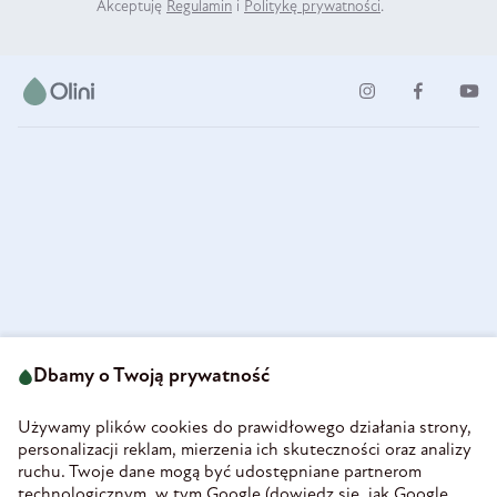
Akceptuję
Regulamin
i
Politykę prywatności
.
ul. Strzegomska 49
693 222 687
58-160 Świebodzice
Dbamy o Twoją prywatność
sklep@olini.pl
Polska
NIP 8860027066
Używamy plików cookies do prawidłowego działania strony,
REGON 890213034
personalizacji reklam, mierzenia ich skuteczności oraz analizy
ruchu. Twoje dane mogą być udostępniane partnerom
INFORMACJE
technologicznym, w tym Google (
dowiedz się, jak Google