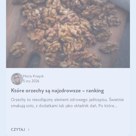
Maria Knapik
5 sty 2026
Które orzechy są najzdrowsze – ranking
Orzechy to nieodłączny element zdrowego jadłospisu. Świetnie
smakują solo, z dodatkami lub jako składnik dań. Po które
orzechy warto sięgać zamiast niezdrowej przekąski? Dowiesz
się z tego tekstu!
CZYTAJ