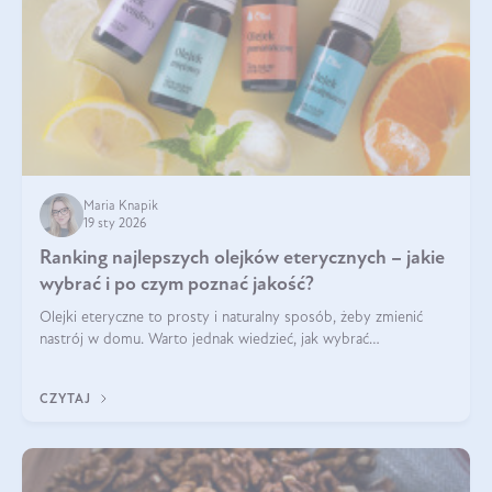
Maria Knapik
19 sty 2026
Ranking najlepszych olejków eterycznych – jakie
wybrać i po czym poznać jakość?
Olejki eteryczne to prosty i naturalny sposób, żeby zmienić
nastrój w domu. Warto jednak wiedzieć, jak wybrać
odpowiednie produkty. Po czym poznać, że są one dobrej
jakości? Jakie olejki eteryczne są najlepsze? Poznaj najważniejsze
CZYTAJ
kryteria wyboru!