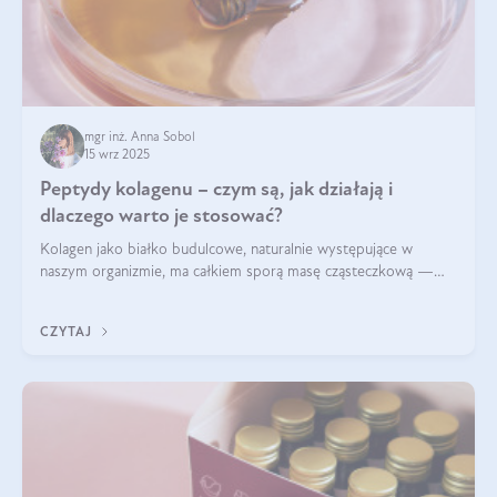
mgr inż. Anna Sobol
15 wrz 2025
Peptydy kolagenu – czym są, jak działają i
dlaczego warto je stosować?
Kolagen jako białko budulcowe, naturalnie występujące w
naszym organizmie, ma całkiem sporą masę cząsteczkową —
nawet do 300 kDa. Jeśli chcielibyśmy suplementować go w tej
formie, byłby trudno strawialny. Aby był lepiej przyswajalny i
CZYTAJ
bardziej biodostępny