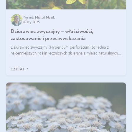
Mgr inż. Michał Mazik
26 sty 2025
Dziurawiec zwyczajny – właściwości,
zastosowanie i przeciwwskazania
Dziurawiec zwyczajny (Hypericum perforatum) to jedna z
najcenniejszych roślin leczniczych zbierana z miejsc naturalnych i
rozpowszechniona w uprawie. Człowiek korzysta od niej od
tysięcy lat. Była zal
CZYTAJ