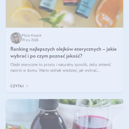
Maria Knapik
19 sty 2026
Ranking najlepszych olejków eterycznych – jakie
wybrać i po czym poznać jakość?
Olejki eteryczne to prosty i naturalny sposób, żeby zmienić
nastrój w domu. Warto jednak wiedzieć, jak wybrać
odpowiednie produkty. Po czym poznać, że są one dobrej
jakości? Jakie olejki eteryczne są najlepsze? Poznaj najważniejsze
CZYTAJ
kryteria wyboru!