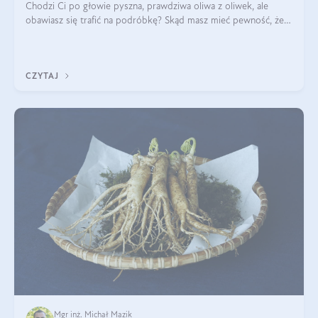
Chodzi Ci po głowie pyszna, prawdziwa oliwa z oliwek, ale
obawiasz się trafić na podróbkę? Skąd masz mieć pewność, że
produkt, który kupujesz, powstał z owoców z oliwnych gajów?
A do tego jest śwież
CZYTAJ
Mgr inż. Michał Mazik