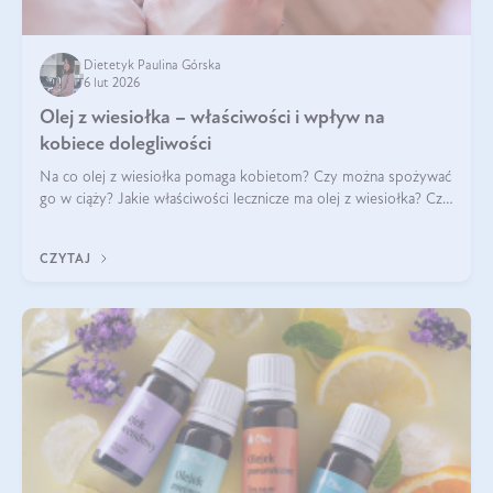
Dietetyk Paulina Górska
6 lut 2026
Olej z wiesiołka – właściwości i wpływ na
kobiece dolegliwości
Na co olej z wiesiołka pomaga kobietom? Czy można spożywać
go w ciąży? Jakie właściwości lecznicze ma olej z wiesiołka? Czy
jego skuteczność potwierdzają badania? Ile trzeba czekać na
efekty? Jaka jes
CZYTAJ