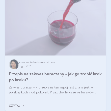
Zuzanna Adamkiewicz-Kiwer
8 gru 2025
Przepis na zakwas buraczany - jak go zrobić krok
po kroku?
Zakwas buraczany - przepis na ten napój jest znany jest w
polskiej kuchni od pokoleń. Przez chwilę kiszenie buraków
czerwonych zostało zapomniane, by w ostatnim czasie powrócić
na fali popularności na
CZYTAJ