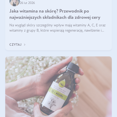
26 lut 2026
Jaka witamina na skórę? Przewodnik po
najważniejszych składnikach dla zdrowej cery
Na wygląd skóry szczególny wpływ mają witaminy A, C, E oraz
witaminy z grupy B, które wspierają regenerację, nawilżenie i
ochronę przed stresem oksydacyjnym. Odpowiednia podaż
tych witamin wspiera elastyczność skóry i jej naturalny blask.
CZYTAJ