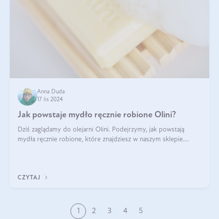
Anna Duda
17 lis 2024
Jak powstaje mydło ręcznie robione Olini?
Dziś zaglądamy do olejarni Olini. Podejrzymy, jak powstają
mydła ręcznie robione, które znajdziesz w naszym sklepie.
Opowie nam o tym Ela, do której należy produkcja mydła w
Olini.
CZYTAJ
1
2
3
4
5