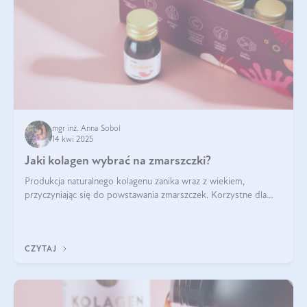
mgr inż. Anna Sobol
14 kwi 2025
Jaki kolagen wybrać na zmarszczki?
Produkcja naturalnego kolagenu zanika wraz z wiekiem,
przyczyniając się do powstawania zmarszczek. Korzystne dla
skóry efekty stosowania kolagenu w formie preparatów
doustnych potwierdzone zostały przez badania naukowe.
CZYTAJ