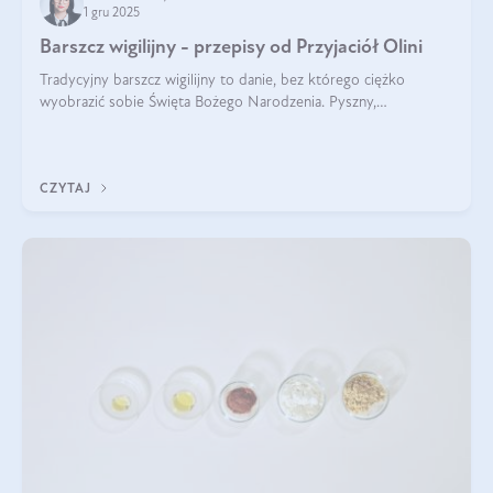
1 gru 2025
Barszcz wigilijny - przepisy od Przyjaciół Olini
Tradycyjny barszcz wigilijny to danie, bez którego ciężko
wyobrazić sobie Święta Bożego Narodzenia. Pyszny,
aromatyczny, esencjonalny, pachnący grzybami, o pięknym
klarownym kolorze. W czym tkwi tajem
CZYTAJ