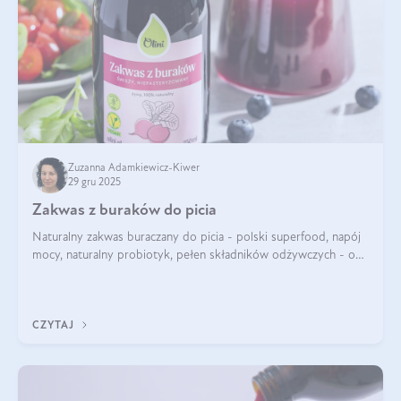
Zuzanna Adamkiewicz-Kiwer
29 gru 2025
Zakwas z buraków do picia
Naturalny zakwas buraczany do picia - polski superfood, napój
mocy, naturalny probiotyk, pełen składników odżywczych - o
zakwasie z buraka mówi się w samych superlatywach. Niektórzy
z Was usłyszeli o
CZYTAJ