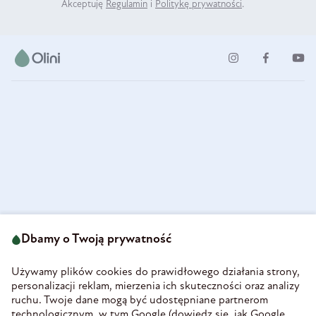
Akceptuję
Regulamin
i
Politykę prywatności
.
ul. Strzegomska 49
693 222 687
58-160 Świebodzice
Dbamy o Twoją prywatność
sklep@olini.pl
Polska
NIP 8860027066
Używamy plików cookies do prawidłowego działania strony,
REGON 890213034
personalizacji reklam, mierzenia ich skuteczności oraz analizy
ruchu. Twoje dane mogą być udostępniane partnerom
INFORMACJE
technologicznym, w tym Google (
dowiedz się, jak Google