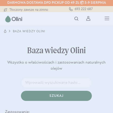
DARMOWA DOSTAWA DPD PICKUP OD 49 ZŁ 📦 3-9 SIERPNIA
Darmowa dostawa od 199 zł
693 222 687
Tłoczony zawsze na zimno
Bezpieczna dostawa od 7,49 zł
Darmowa dostawa od 199 zł
Tłoczony zawsze na zimno
BAZA WIEDZY OLINI
Baza wiedzy Olini
Wszystko o właściwościach i zastosowaniach naturalnych
olejów
SZUKAJ
Zastosowanie: