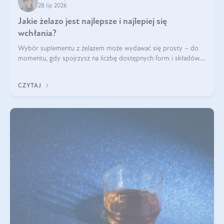
28 lip 2026
Jakie żelazo jest najlepsze i najlepiej się
wchłania?
Wybór suplementu z żelazem może wydawać się prosty – do
momentu, gdy spojrzysz na liczbę dostępnych form i składów.
Lepszy będzie bisglicynian, czy siarczan? Co wpływa na
wchłanianie żelaza i jakie dodatkowe składniki powinien
CZYTAJ
zawierać suplement?