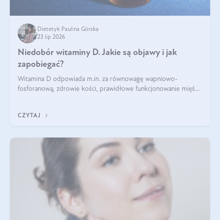
Dietetyk Paulina Górska
23 lip 2026
Niedobór witaminy D. Jakie są objawy i jak
zapobiegać?
Witamina D odpowiada m.in. za równowagę wapniowo-
fosforanową, zdrowie kości, prawidłowe funkcjonowanie mięśni
i wspieranie odporności. Mimo że organizm może ją wytwarzać
pod wpływem słońca, niedobór witaminy D pozostaje częstym
CZYTAJ
problemem.