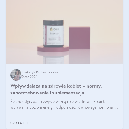
Dietetyk Paulina Górska
9 cze 2026
Wpływ żelaza na zdrowie kobiet – normy,
zapotrzebowanie i suplementacja
Żelazo odgrywa niezwykle ważną rolę w zdrowiu kobiet –
wpływa na poziom energii, odporność, równowagę hormonalną
i prawidłowy przebieg cyklu miesiączkowego oraz ciąży. Jego
niedobór może prowadzić m.in. do zmęczenia, bólów i
CZYTAJ
zawrotów głowy czy problemów z