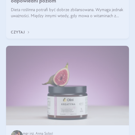
odpowiedni poziom
Dieta roślinna potrafi być dobrze zbilansowana. Wymaga jednak
uważności. Między innymi wtedy, gdy mowa o witaminach z
grupy B. Te składniki nie działają w pojedynkę. Tworzą system
naczyń połączonych.
CZYTAJ
mgr inż. Anna Sobol