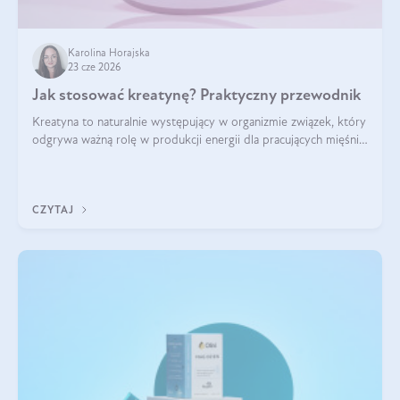
Karolina Horajska
23 cze 2026
Jak stosować kreatynę? Praktyczny przewodnik
Kreatyna to naturalnie występujący w organizmie związek, który
odgrywa ważną rolę w produkcji energii dla pracujących mięśni.
Choć przez lata kojarzono ją głównie ze sportami siłowymi, dziś
jest jednym z najlepiej przebadanych suplementów
stosowanych prze
CZYTAJ