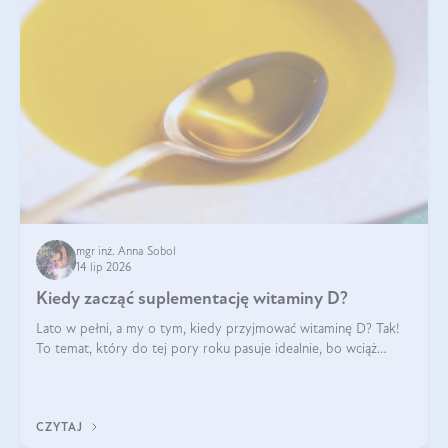
mgr inż. Anna Sobol
14 lip 2026
Kiedy zacząć suplementację witaminy D?
Lato w pełni, a my o tym, kiedy przyjmować witaminę D? Tak!
To temat, który do tej pory roku pasuje idealnie, bo wciąż
zdarza się, że suplementacja tej witaminy pozostawia
wątpliwości. Najczęstsze pytania dotyczą tego, ile trzeba być na
słońcu, aby witami
CZYTAJ