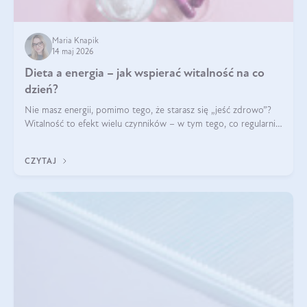
Maria Knapik
14 maj 2026
Dieta a energia – jak wspierać witalność na co
dzień?
Nie masz energii, pomimo tego, że starasz się „jeść zdrowo”?
Witalność to efekt wielu czynników – w tym tego, co regularnie
ląduje na talerzu. Zapotrzebowanie na składniki odżywcze różni
się w zależności od osoby
CZYTAJ