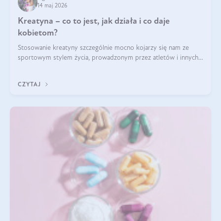
14 maj 2026
Kreatyna – co to jest, jak działa i co daje
kobietom?
Stosowanie kreatyny szczególnie mocno kojarzy się nam ze
sportowym stylem życia, prowadzonym przez atletów i innych
miłośników aktywności fizycznej. Nie bez powodu: faktycznie,
ten naturalny metabolit aminokwasów poprawia wydolność i
CZYTAJ
zwiększa masę