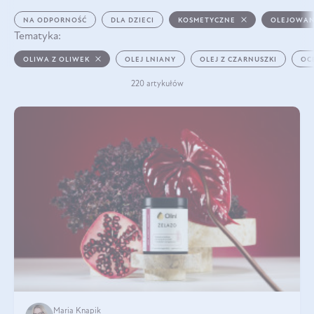
NA ODPORNOŚĆ
DLA DZIECI
KOSMETYCZNE
OLEJOWAN
Tematyka:
OLIWA Z OLIWEK
OLEJ LNIANY
OLEJ Z CZARNUSZKI
OC
220 artykułów
Maria Knapik