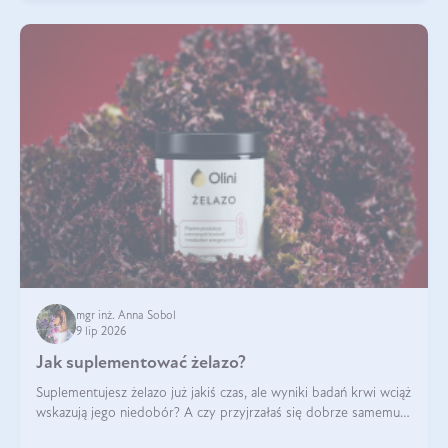
mgr inż. Anna Sobol
9 lip 2026
Jak suplementować żelazo?
Suplementujesz żelazo już jakiś czas, ale wyniki badań krwi wciąż
wskazują jego niedobór? A czy przyjrzałaś się dobrze samemu
sposobowi suplementacji tego mikroelementu? Dowiedz się, jak