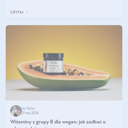
która sprawdza się najlepiej w praktyce. W tym artykule
przyglądamy się temu, jaka forma kreatyny jest najlepsza.
CZYTAJ
Iza Sykut
21 maj 2026
Witaminy z grupy B dla wegan: jak zadbać o