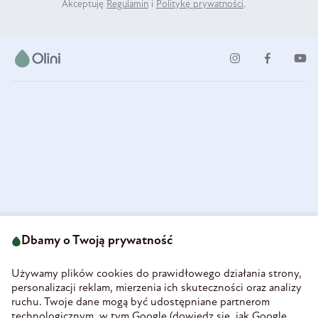
Akceptuję
Regulamin
i
Politykę prywatności
.
ul. Strzegomska 49
693 222 687
58-160 Świebodzice
Dbamy o Twoją prywatność
sklep@olini.pl
Polska
NIP 8860027066
Używamy plików cookies do prawidłowego działania strony,
REGON 890213034
personalizacji reklam, mierzenia ich skuteczności oraz analizy
ruchu. Twoje dane mogą być udostępniane partnerom
INFORMACJE
technologicznym, w tym Google (
dowiedz się, jak Google