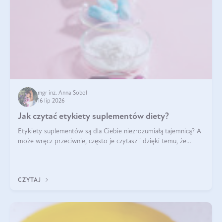
mgr inż. Anna Sobol
16 lip 2026
Jak czytać etykiety suplementów diety?
Etykiety suplementów są dla Ciebie niezrozumiałą tajemnicą? A
może wręcz przeciwnie, często je czytasz i dzięki temu, że
doskonale rozumiesz co jest na nich napisane, dokonujesz
najlepszych dla siebie decyzji zakupowych?
CZYTAJ