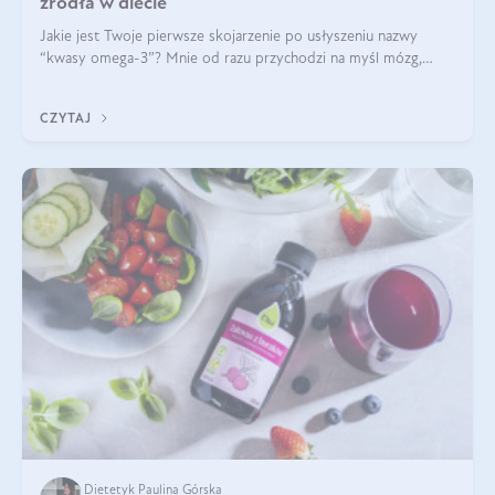
źródła w diecie
Jakie jest Twoje pierwsze skojarzenie po usłyszeniu nazwy
“kwasy omega-3”? Mnie od razu przychodzi na myśl mózg,
wsparcie układu nerwowego i zdrowie skóry. W tym artykule
skupimy się głównie na dwóch kwasach z tej rodziny: DHA oraz
CZYTAJ
EPA.
Dietetyk Paulina Górska