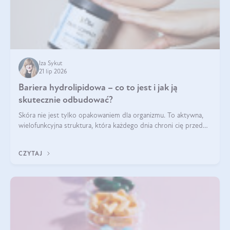
Iza Sykut
21 lip 2026
Bariera hydrolipidowa – co to jest i jak ją
skutecznie odbudować?
Skóra nie jest tylko opakowaniem dla organizmu. To aktywna,
wielofunkcyjna struktura, która każdego dnia chroni cię przed
utratą wody, wahaniami temperatury i czynnikami
środowiskowymi. Jednym z jej kluczowych elementów jest
CZYTAJ
bariera hydrolipidowa.