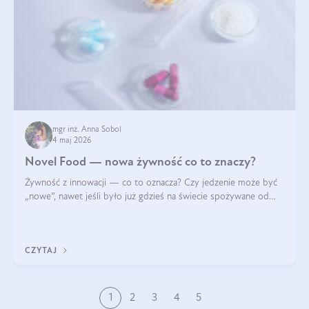
mgr inż. Anna Sobol
4 maj 2026
Novel Food — nowa żywność co to znaczy?
Żywność z innowacji — co to oznacza? Czy jedzenie może być
„nowe”, nawet jeśli było już gdzieś na świecie spożywane od
wieków? Czy w składnikach spożywczych mogą być obecne
jakieś nanomateriały? Dowiesz się tego z niniejszego artykułu:
poznasz definicję n
CZYTAJ
1
2
3
4
5