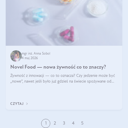
mgr inż. Anna Sobol
4 maj 2026
Novel Food — nowa żywność co to znaczy?
Żywność z innowacji — co to oznacza? Czy jedzenie może być
„nowe”, nawet jeśli było już gdzieś na świecie spożywane od
wieków? Czy w składnikach spożywczych mogą być obecne
jakieś nanomateriały? Dowiesz się tego z niniejszego artykułu:
poznasz definicję n
CZYTAJ
1
2
3
4
5