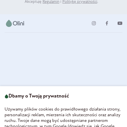
Akceptuję
Regulamin
i
Politykę prywatności
.
ul. Strzegomska 49
693 222 687
58-160 Świebodzice
Dbamy o Twoją prywatność
sklep@olini.pl
Polska
NIP 8860027066
Używamy plików cookies do prawidłowego działania strony,
REGON 890213034
personalizacji reklam, mierzenia ich skuteczności oraz analizy
ruchu. Twoje dane mogą być udostępniane partnerom
INFORMACJE
technologicznym, w tym Google (
dowiedz się, jak Google