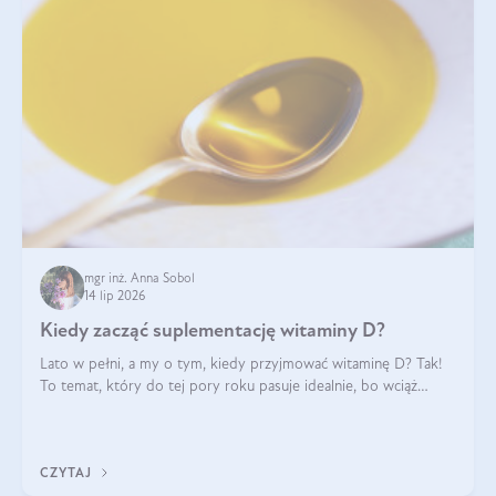
mgr inż. Anna Sobol
14 lip 2026
Kiedy zacząć suplementację witaminy D?
Lato w pełni, a my o tym, kiedy przyjmować witaminę D? Tak!
To temat, który do tej pory roku pasuje idealnie, bo wciąż
zdarza się, że suplementacja tej witaminy pozostawia
wątpliwości. Najczęstsze pytania dotyczą tego, ile trzeba być na
słońcu, aby witami
CZYTAJ