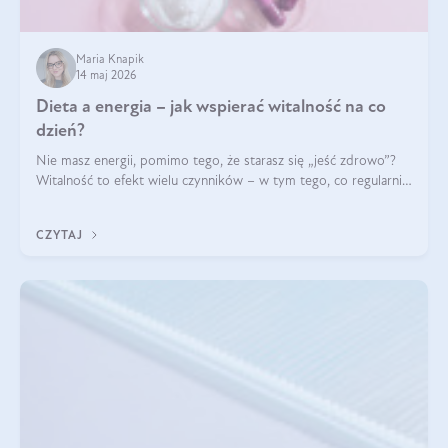
Maria Knapik
14 maj 2026
Dieta a energia – jak wspierać witalność na co
dzień?
Nie masz energii, pomimo tego, że starasz się „jeść zdrowo”?
Witalność to efekt wielu czynników – w tym tego, co regularnie
ląduje na talerzu. Zapotrzebowanie na składniki odżywcze różni
się w zależności od osoby
CZYTAJ