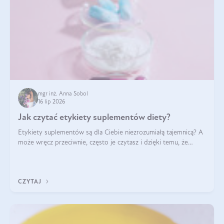
mgr inż. Anna Sobol
16 lip 2026
Jak czytać etykiety suplementów diety?
Etykiety suplementów są dla Ciebie niezrozumiałą tajemnicą? A
może wręcz przeciwnie, często je czytasz i dzięki temu, że
doskonale rozumiesz co jest na nich napisane, dokonujesz
najlepszych dla siebie decyzji zakupowych?
CZYTAJ