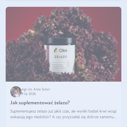
mgr inż. Anna Sobol
9 lip 2026
Jak suplementować żelazo?
Suplementujesz żelazo już jakiś czas, ale wyniki badań krwi wciąż
wskazują jego niedobór? A czy przyjrzałaś się dobrze samemu
sposobowi suplementacji tego mikroelementu? Dowiedz się, jak