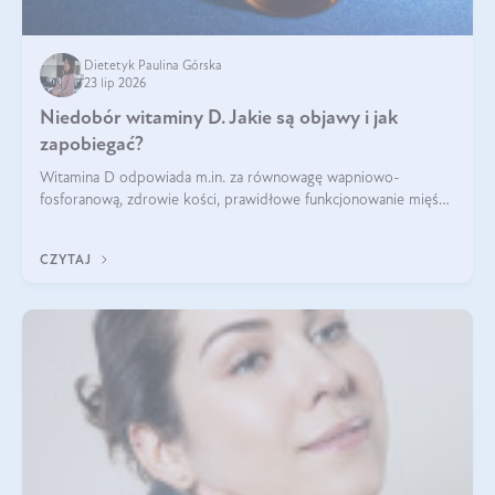
Dietetyk Paulina Górska
23 lip 2026
Niedobór witaminy D. Jakie są objawy i jak
zapobiegać?
Witamina D odpowiada m.in. za równowagę wapniowo-
fosforanową, zdrowie kości, prawidłowe funkcjonowanie mięśni
i wspieranie odporności. Mimo że organizm może ją wytwarzać
pod wpływem słońca, niedobór witaminy D pozostaje częstym
CZYTAJ
problemem.