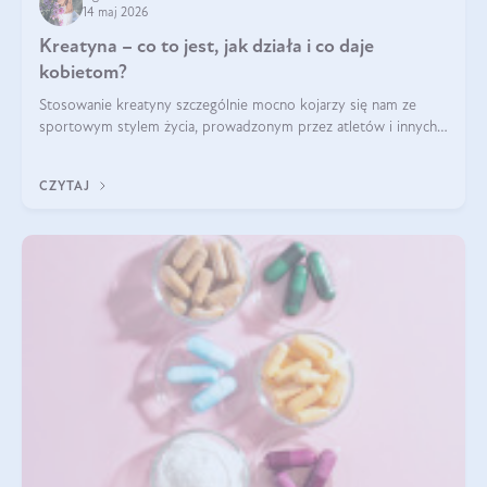
14 maj 2026
Kreatyna – co to jest, jak działa i co daje
kobietom?
Stosowanie kreatyny szczególnie mocno kojarzy się nam ze
sportowym stylem życia, prowadzonym przez atletów i innych
miłośników aktywności fizycznej. Nie bez powodu: faktycznie,
ten naturalny metabolit aminokwasów poprawia wydolność i
CZYTAJ
zwiększa masę