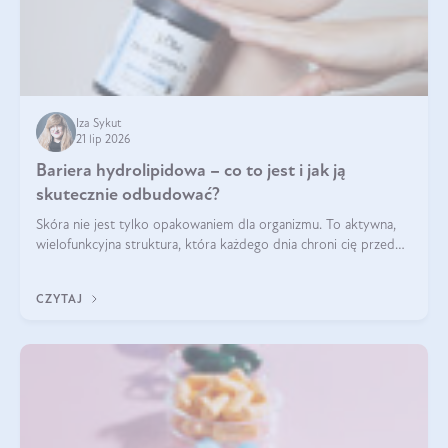
Iza Sykut
21 lip 2026
Bariera hydrolipidowa – co to jest i jak ją
skutecznie odbudować?
Skóra nie jest tylko opakowaniem dla organizmu. To aktywna,
wielofunkcyjna struktura, która każdego dnia chroni cię przed
utratą wody, wahaniami temperatury i czynnikami
środowiskowymi. Jednym z jej kluczowych elementów jest
CZYTAJ
bariera hydrolipidowa.