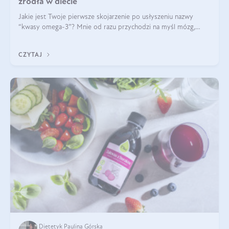
źródła w diecie
Jakie jest Twoje pierwsze skojarzenie po usłyszeniu nazwy
“kwasy omega-3”? Mnie od razu przychodzi na myśl mózg,
wsparcie układu nerwowego i zdrowie skóry. W tym artykule
skupimy się głównie na dwóch kwasach z tej rodziny: DHA oraz
CZYTAJ
EPA.
Dietetyk Paulina Górska