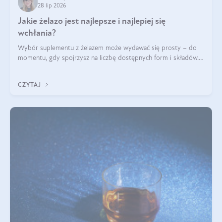
28 lip 2026
Jakie żelazo jest najlepsze i najlepiej się
wchłania?
Wybór suplementu z żelazem może wydawać się prosty – do
momentu, gdy spojrzysz na liczbę dostępnych form i składów.
Lepszy będzie bisglicynian, czy siarczan? Co wpływa na
wchłanianie żelaza i jakie dodatkowe składniki powinien
CZYTAJ
zawierać suplement?