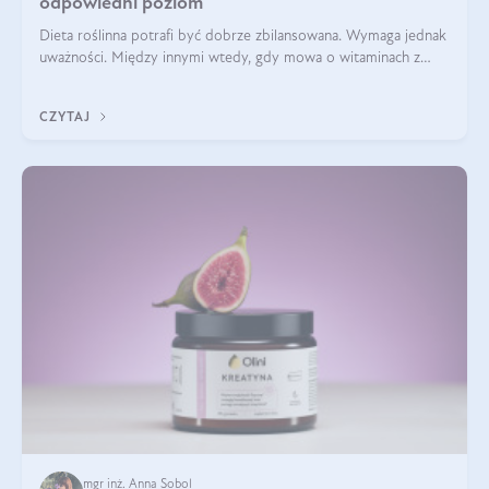
odpowiedni poziom
Dieta roślinna potrafi być dobrze zbilansowana. Wymaga jednak
uważności. Między innymi wtedy, gdy mowa o witaminach z
grupy B. Te składniki nie działają w pojedynkę. Tworzą system
naczyń połączonych.
CZYTAJ
mgr inż. Anna Sobol