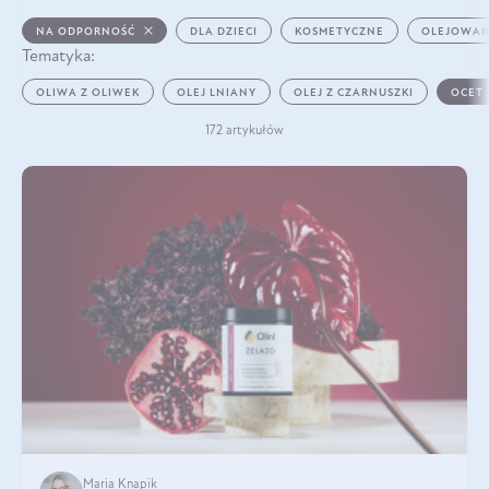
NA ODPORNOŚĆ
DLA DZIECI
KOSMETYCZNE
OLEJOWAN
Tematyka:
OLIWA Z OLIWEK
OLEJ LNIANY
OLEJ Z CZARNUSZKI
OCET
172 artykułów
Maria Knapik