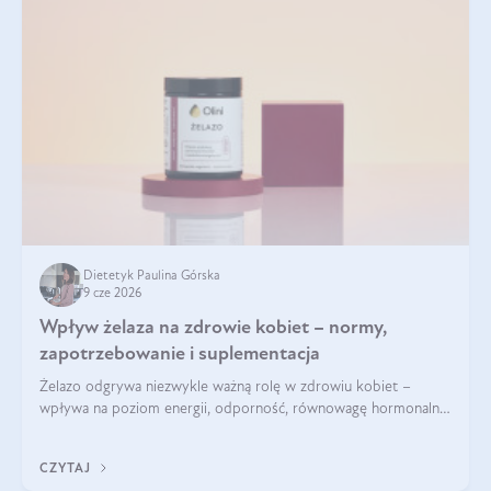
Dietetyk Paulina Górska
9 cze 2026
Wpływ żelaza na zdrowie kobiet – normy,
zapotrzebowanie i suplementacja
Żelazo odgrywa niezwykle ważną rolę w zdrowiu kobiet –
wpływa na poziom energii, odporność, równowagę hormonalną
i prawidłowy przebieg cyklu miesiączkowego oraz ciąży. Jego
niedobór może prowadzić m.in. do zmęczenia, bólów i
CZYTAJ
zawrotów głowy czy problemów z