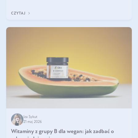
która sprawdza się najlepiej w praktyce. W tym artykule
przyglądamy się temu, jaka forma kreatyny jest najlepsza.
CZYTAJ
Iza Sykut
21 maj 2026
Witaminy z grupy B dla wegan: jak zadbać o