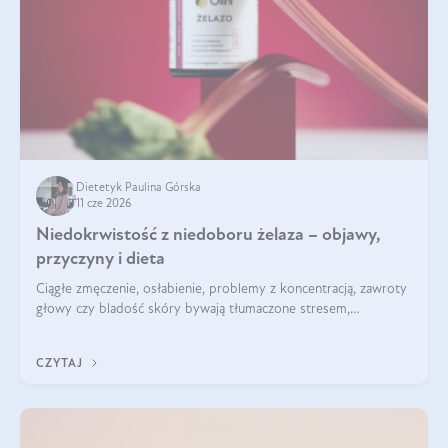
Dietetyk Paulina Górska
11 cze 2026
Niedokrwistość z niedoboru żelaza – objawy,
przyczyny i dieta
Ciągłe zmęczenie, osłabienie, problemy z koncentracją, zawroty
głowy czy bladość skóry bywają tłumaczone stresem,
przepracowaniem lub niedoborem snu. Tymczasem ich
przyczyną może być niedokrwistość z niedoboru żelaza.
CZYTAJ