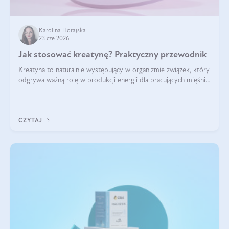
Karolina Horajska
23 cze 2026
Jak stosować kreatynę? Praktyczny przewodnik
Kreatyna to naturalnie występujący w organizmie związek, który
odgrywa ważną rolę w produkcji energii dla pracujących mięśni.
Choć przez lata kojarzono ją głównie ze sportami siłowymi, dziś
jest jednym z najlepiej przebadanych suplementów
stosowanych prze
CZYTAJ