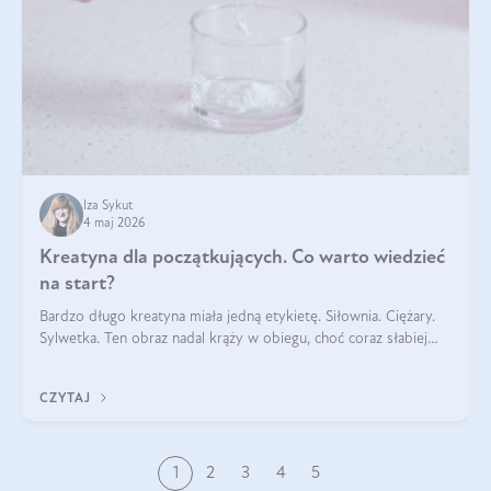
Iza Sykut
4 maj 2026
Kreatyna dla początkujących. Co warto wiedzieć
na start?
Bardzo długo kreatyna miała jedną etykietę. Siłownia. Ciężary.
Sylwetka. Ten obraz nadal krąży w obiegu, choć coraz słabiej
pasuje do tego, jak wygląda codzienność wielu osób. Bo
kreatyna nie powstała na potrzeby treningu. Jest naturalnym
CZYTAJ
składnikiem obec
1
2
3
4
5