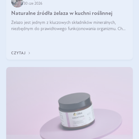
30 cze 2026
Naturalne źródła żelaza w kuchni roślinnej
Żelazo jest jednym z kluczowych składników mineralnych,
niezbędnym do prawidłowego funkcjonowania organizmu. Choć
często uważa się, że występuje głównie w produktach
odzwierzęcych, kuchnia roślinna oferuje wiele wartościowych
źródeł tego pierwiastka.
CZYTAJ