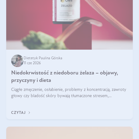
Dietetyk Paulina Górska
11 cze 2026
Niedokrwistość z niedoboru żelaza – objawy,
przyczyny i dieta
Ciągłe zmęczenie, osłabienie, problemy z koncentracją, zawroty
głowy czy bladość skóry bywają tłumaczone stresem,
przepracowaniem lub niedoborem snu. Tymczasem ich
przyczyną może być niedokrwistość z niedoboru żelaza.
CZYTAJ