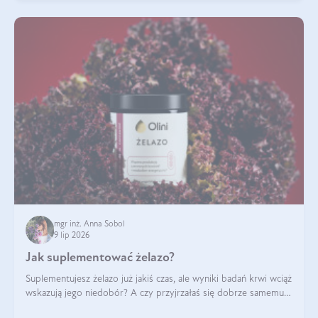
mgr inż. Anna Sobol
9 lip 2026
Jak suplementować żelazo?
Suplementujesz żelazo już jakiś czas, ale wyniki badań krwi wciąż
wskazują jego niedobór? A czy przyjrzałaś się dobrze samemu
sposobowi suplementacji tego mikroelementu? Dowiedz się, jak