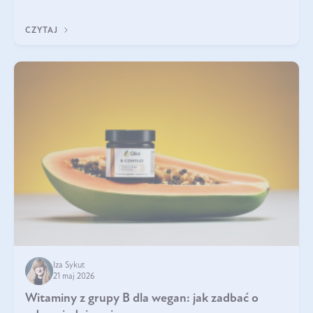
która sprawdza się najlepiej w praktyce. W tym artykule
przyglądamy się temu, jaka forma kreatyny jest najlepsza.
CZYTAJ
Iza Sykut
21 maj 2026
Witaminy z grupy B dla wegan: jak zadbać o