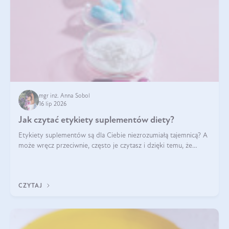
mgr inż. Anna Sobol
16 lip 2026
Jak czytać etykiety suplementów diety?
Etykiety suplementów są dla Ciebie niezrozumiałą tajemnicą? A
może wręcz przeciwnie, często je czytasz i dzięki temu, że
doskonale rozumiesz co jest na nich napisane, dokonujesz
najlepszych dla siebie decyzji zakupowych?
CZYTAJ