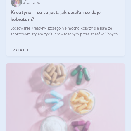
14 maj 2026
Kreatyna – co to jest, jak działa i co daje
kobietom?
Stosowanie kreatyny szczególnie mocno kojarzy się nam ze
sportowym stylem życia, prowadzonym przez atletów i innych
miłośników aktywności fizycznej. Nie bez powodu: faktycznie,
ten naturalny metabolit aminokwasów poprawia wydolność i
CZYTAJ
zwiększa masę