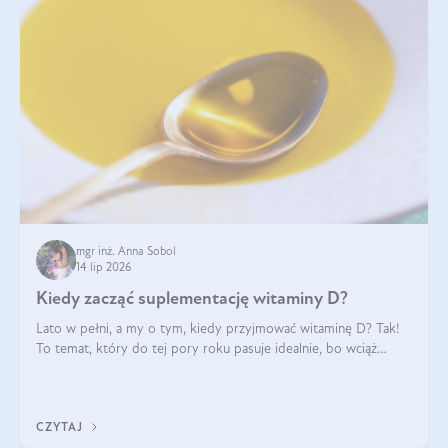
mgr inż. Anna Sobol
14 lip 2026
Kiedy zacząć suplementację witaminy D?
Lato w pełni, a my o tym, kiedy przyjmować witaminę D? Tak!
To temat, który do tej pory roku pasuje idealnie, bo wciąż
zdarza się, że suplementacja tej witaminy pozostawia
wątpliwości. Najczęstsze pytania dotyczą tego, ile trzeba być na
słońcu, aby witami
CZYTAJ