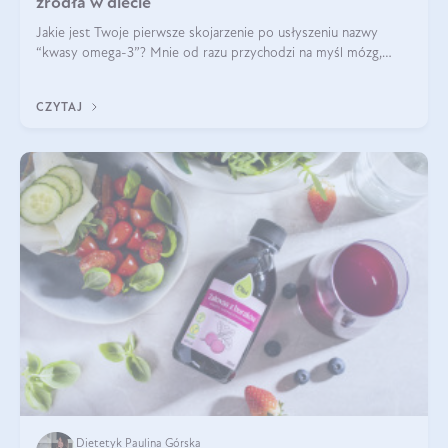
źródła w diecie
Jakie jest Twoje pierwsze skojarzenie po usłyszeniu nazwy
“kwasy omega-3”? Mnie od razu przychodzi na myśl mózg,
wsparcie układu nerwowego i zdrowie skóry. W tym artykule
skupimy się głównie na dwóch kwasach z tej rodziny: DHA oraz
CZYTAJ
EPA.
Dietetyk Paulina Górska