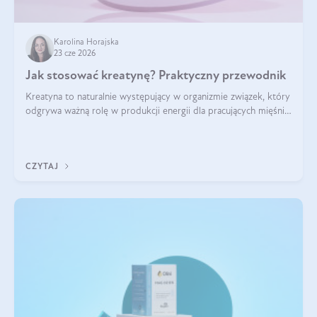
Karolina Horajska
23 cze 2026
Jak stosować kreatynę? Praktyczny przewodnik
Kreatyna to naturalnie występujący w organizmie związek, który
odgrywa ważną rolę w produkcji energii dla pracujących mięśni.
Choć przez lata kojarzono ją głównie ze sportami siłowymi, dziś
jest jednym z najlepiej przebadanych suplementów
stosowanych prze
CZYTAJ