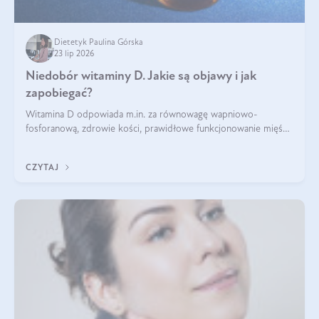
Dietetyk Paulina Górska
23 lip 2026
Niedobór witaminy D. Jakie są objawy i jak
zapobiegać?
Witamina D odpowiada m.in. za równowagę wapniowo-
fosforanową, zdrowie kości, prawidłowe funkcjonowanie mięśni
i wspieranie odporności. Mimo że organizm może ją wytwarzać
pod wpływem słońca, niedobór witaminy D pozostaje częstym
CZYTAJ
problemem.