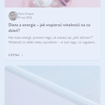
Maria Knapik
14 maj 2026
Dieta a energia – jak wspierać witalność na co
dzień?
Nie masz energii, pomimo tego, że starasz się „jeść zdrowo”?
Witalność to efekt wielu czynników – w tym tego, co regularnie
ląduje na talerzu. Zapotrzebowanie na składniki odżywcze różni
się w zależności od osoby
CZYTAJ