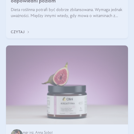
odpowiedni poziom
Dieta roślinna potrafi być dobrze zbilansowana. Wymaga jednak
uważności. Między innymi wtedy, gdy mowa o witaminach z
grupy B. Te składniki nie działają w pojedynkę. Tworzą system
naczyń połączonych.
CZYTAJ
mgr inż. Anna Sobol