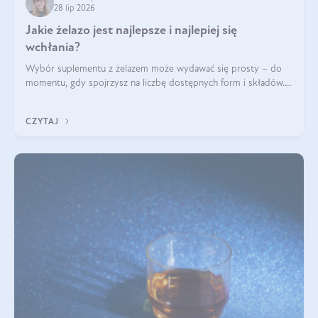
28 lip 2026
Jakie żelazo jest najlepsze i najlepiej się
wchłania?
Wybór suplementu z żelazem może wydawać się prosty – do
momentu, gdy spojrzysz na liczbę dostępnych form i składów.
Lepszy będzie bisglicynian, czy siarczan? Co wpływa na
wchłanianie żelaza i jakie dodatkowe składniki powinien
CZYTAJ
zawierać suplement?