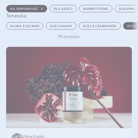
NA ODPORNOŚĆ
DLA DZIECI
KOSMETYCZNE
OLEJOWAN
Tematyka:
OLIWA Z OLIWEK
OLEJ LNIANY
OLEJ Z CZARNUSZKI
OCET
191 artykułów
Maria Knapik