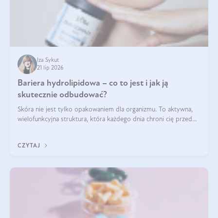
Iza Sykut
21 lip 2026
Bariera hydrolipidowa – co to jest i jak ją
skutecznie odbudować?
Skóra nie jest tylko opakowaniem dla organizmu. To aktywna,
wielofunkcyjna struktura, która każdego dnia chroni cię przed
utratą wody, wahaniami temperatury i czynnikami
środowiskowymi. Jednym z jej kluczowych elementów jest
CZYTAJ
bariera hydrolipidowa.