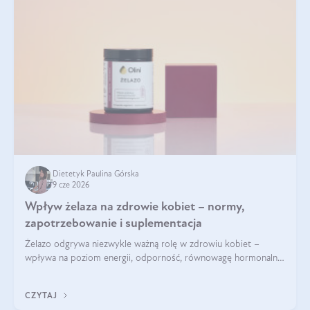
Dietetyk Paulina Górska
9 cze 2026
Wpływ żelaza na zdrowie kobiet – normy,
zapotrzebowanie i suplementacja
Żelazo odgrywa niezwykle ważną rolę w zdrowiu kobiet –
wpływa na poziom energii, odporność, równowagę hormonalną
i prawidłowy przebieg cyklu miesiączkowego oraz ciąży. Jego
niedobór może prowadzić m.in. do zmęczenia, bólów i
CZYTAJ
zawrotów głowy czy problemów z