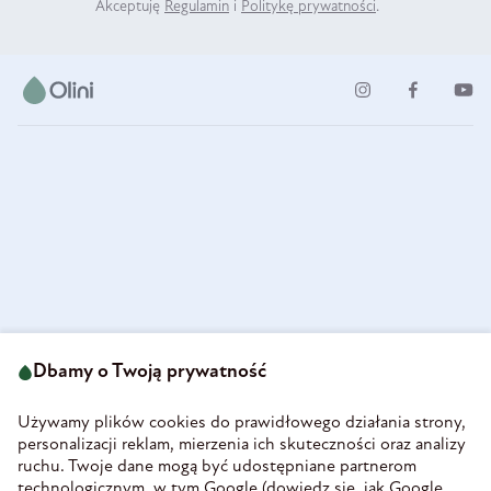
Akceptuję
Regulamin
i
Politykę prywatności
.
ul. Strzegomska 49
693 222 687
58-160 Świebodzice
Dbamy o Twoją prywatność
sklep@olini.pl
Polska
NIP 8860027066
Używamy plików cookies do prawidłowego działania strony,
REGON 890213034
personalizacji reklam, mierzenia ich skuteczności oraz analizy
ruchu. Twoje dane mogą być udostępniane partnerom
INFORMACJE
technologicznym, w tym Google (
dowiedz się, jak Google